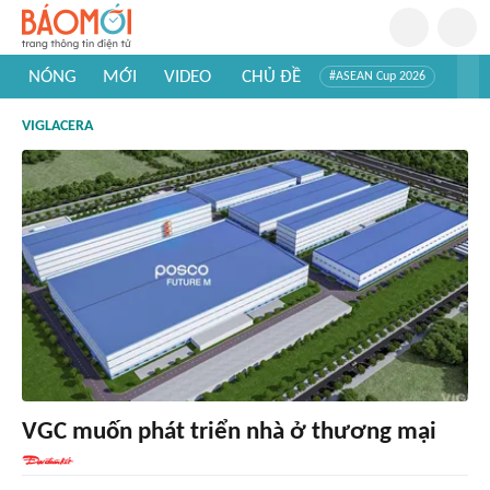
NÓNG
MỚI
VIDEO
CHỦ ĐỀ
#ASEAN Cup 2026
#Trí tuệ nhân tạo
#Mỹ - Iran
#Khám phá Việt Nam
VIGLACERA
#Khám phá thế giới
VGC muốn phát triển nhà ở thương mại