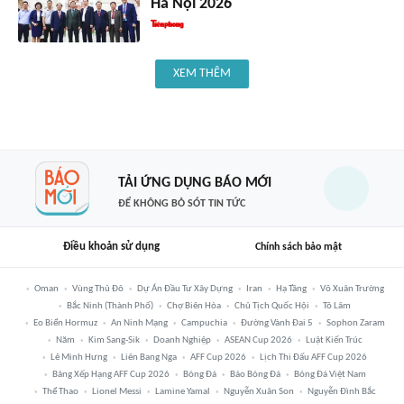
Hà Nội 2026
XEM THÊM
TẢI ỨNG DỤNG BÁO MỚI
ĐỂ KHÔNG BỎ SÓT TIN TỨC
Điều khoản sử dụng
Chính sách bảo mật
Oman
Vùng Thủ Đô
Dự Án Đầu Tư Xây Dựng
Iran
Hạ Tầng
Võ Xuân Trường
Bắc Ninh (thành Phố)
Chợ Biên Hòa
Chủ Tịch Quốc Hội
Tô Lâm
Eo Biển Hormuz
An Ninh Mạng
Campuchia
Đường Vành Đai 5
Sophon Zaram
Năm
Kim Sang-Sik
Doanh Nghiệp
ASEAN Cup 2026
Luật Kiến Trúc
Lê Minh Hưng
Liên Bang Nga
AFF Cup 2026
Lịch Thi Đấu AFF Cup 2026
Bảng Xếp Hạng AFF Cup 2026
Bóng Đá
Báo Bóng Đá
Bóng Đá Việt Nam
Thể Thao
Lionel Messi
Lamine Yamal
Nguyễn Xuân Son
Nguyễn Đình Bắc