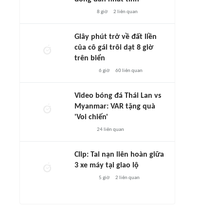
8 giờ
2
liên quan
Giây phút trở về đất liền
của cô gái trôi dạt 8 giờ
trên biển
6 giờ
60
liên quan
Video bóng đá Thái Lan vs
Myanmar: VAR tặng quà
'Voi chiến'
24
liên quan
Clip: Tai nạn liên hoàn giữa
3 xe máy tại giao lộ
5 giờ
2
liên quan