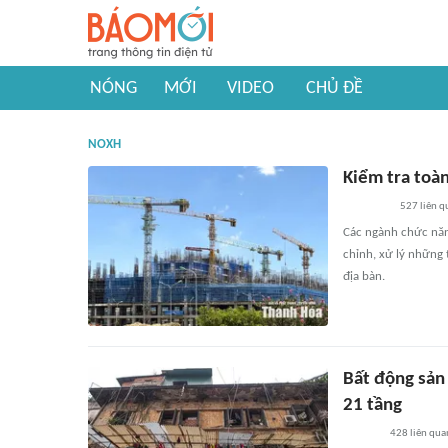
NÓNG
MỚI
VIDEO
CHỦ ĐỀ
NOXH
Kiểm tra toàn
527
liên q
Các ngành chức năng
chỉnh, xử lý những 
địa bàn.
Bất động sản 
21 tầng
428
liên qua