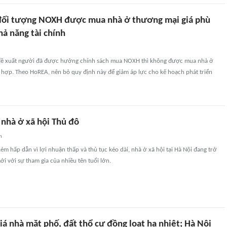
đối tượng NOXH được mua nhà ở thương mại giá phù
ả năng tài chính
đề xuất người đã được hưởng chính sách mua NOXH thì không được mua nhà ở
 hợp. Theo HoREA, nên bỏ quy định này để giảm áp lực cho kế hoạch phát triển
 nhà ở xã hội Thủ đô
n
ém hấp dẫn vì lợi nhuận thấp và thủ tục kéo dài, nhà ở xã hội tại Hà Nội đang trở
 với sự tham gia của nhiều tên tuổi lớn.
iá nhà mặt phố, đất thổ cư đồng loạt hạ nhiệt; Hà Nội