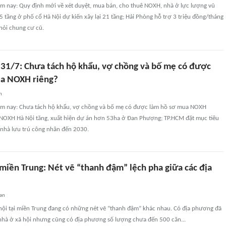
ôm nay: Quy định mới về xét duyệt, mua bán, cho thuê NOXH, nhà ở lực lượng vũ
5 tầng ở phố cổ Hà Nội dự kiến xây lại 21 tầng; Hải Phòng hỗ trợ 3 triệu đồng/tháng
hỏi chung cư cũ.
 31/7: Chưa tách hộ khẩu, vợ chồng và bố mẹ có được
ua NOXH riêng?
n
ôm nay: Chưa tách hộ khẩu, vợ chồng và bố mẹ có được làm hồ sơ mua NOXH
NOXH Hà Nội tăng, xuất hiện dự án hơn 53ha ở Đan Phượng; TP.HCM đặt mục tiêu
nhà lưu trú công nhân đến 2030.
miền Trung: Nét vẽ “thanh đậm” lệch pha giữa các địa
uan
hội tại miền Trung đang có những nét vẽ “thanh đậm” khác nhau. Có địa phương đã
nhà ở xã hội nhưng cũng có địa phương số lượng chưa đến 500 căn...