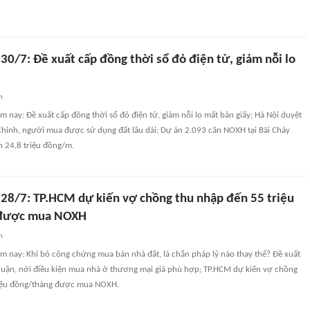
30/7: Đề xuất cấp đồng thời sổ đỏ điện tử, giảm nỗi lo
n
m nay: Đề xuất cấp đồng thời sổ đỏ điện tử, giảm nỗi lo mất bản giấy; Hà Nội duyệt
hinh, người mua được sử dụng đất lâu dài; Dự án 2.093 căn NOXH tại Bãi Cháy
n 24,8 triệu đồng/m.
 28/7: TP.HCM dự kiến vợ chồng thu nhập đến 55 triệu
 được mua NOXH
n
m nay: Khi bỏ công chứng mua bán nhà đất, lá chắn pháp lý nào thay thế? Đề xuất
huận, nới điều kiện mua nhà ở thương mại giá phù hợp; TP.HCM dự kiến vợ chồng
riệu đồng/tháng được mua NOXH.