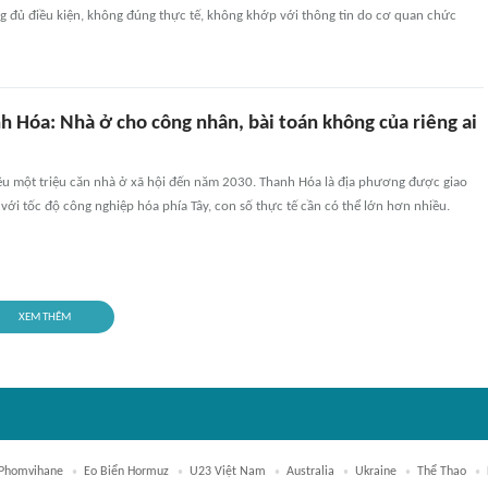
g đủ điều kiện, không đúng thực tế, không khớp với thông tin do cơ quan chức
h Hóa: Nhà ở cho công nhân, bài toán không của riêng ai
êu một triệu căn nhà ở xã hội đến năm 2030. Thanh Hóa là địa phương được giao
 với tốc độ công nghiệp hóa phía Tây, con số thực tế cần có thể lớn hơn nhiều.
XEM THÊM
Phomvihane
Eo Biển Hormuz
U23 Việt Nam
Australia
Ukraine
Thể Thao