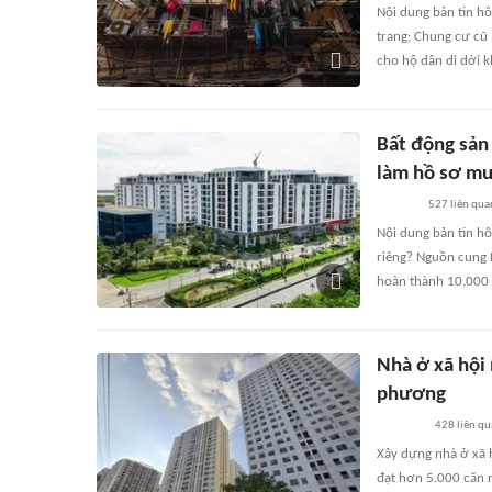
Nội dung bản tin h
trang; Chung cư cũ 
cho hộ dân di dời k
Bất động sản
làm hồ sơ m
527
liên qua
Nội dung bản tin h
riêng? Nguồn cung 
hoàn thành 10.000 
Nhà ở xã hội 
phương
428
liên q
Xây dựng nhà ở xã 
đạt hơn 5.000 căn 