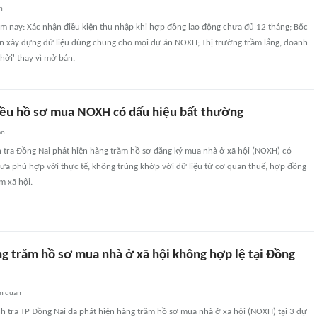
n
ôm nay: Xác nhận điều kiện thu nhập khi hợp đồng lao động chưa đủ 12 tháng; Bốc
ần xây dựng dữ liệu dùng chung cho mọi dự án NOXH; Thị trường trầm lắng, doanh
thời' thay vì mở bán.
iều hồ sơ mua NOXH có dấu hiệu bất thường
an
h tra Đồng Nai phát hiện hàng trăm hồ sơ đăng ký mua nhà ở xã hội (NOXH) có
 chưa phù hợp với thực tế, không trùng khớp với dữ liệu từ cơ quan thuế, hợp đồng
m xã hội.
ng trăm hồ sơ mua nhà ở xã hội không hợp lệ tại Đồng
ên quan
h tra TP Đồng Nai đã phát hiện hàng trăm hồ sơ mua nhà ở xã hội (NOXH) tại 3 dự