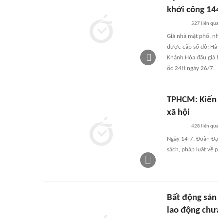
khởi công 1
527
liên qu
Giá nhà mặt phố, nh
được cấp sổ đỏ; Hà
Khánh Hòa đấu giá h
ốc 24H ngày 26/7.
TPHCM: Kiến 
xã hội
428
liên qu
Ngày 14-7, Đoàn Đạ
sách, pháp luật về 
Bất động sản
lao động chư