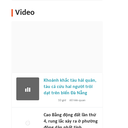
Video
Khoảnh khắc tàu hải quân,
tàu cá cứu hai người trôi
dạt trên biển Đà Nẵng
10 giờ
60
liên quan
Cao Bằng động đất lần thứ
4, rung lắc xảy ra ở phường
đông dân nhất tỉnh