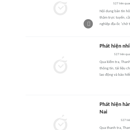
527
liên qua
Nội dung bản tin h
thăm trực tuyến, c
nghiệp địa ốc 'chờ 
Phát hiện nh
527
liên qu
Qua kiểm tra, Than
thông tin, tài liệu
lao động và bảo hiể
Phát hiện hà
Nai
527
li
Qua thanh tra, Than