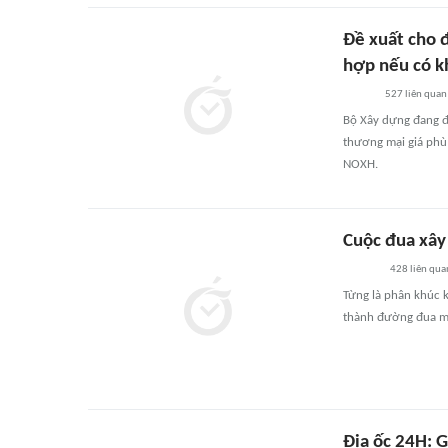
Đề xuất cho 
hợp nếu có kh
527
liên quan
Bộ Xây dựng đang 
thương mại giá phù
NOXH.
Cuộc đua xây
428
liên qua
Từng là phân khúc k
thành đường đua mới
Địa ốc 24H: G