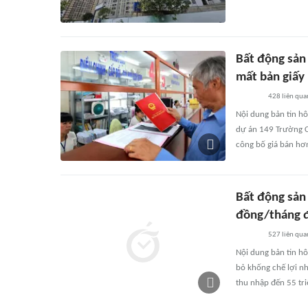
Bất động sản 
mất bản giấy
428
liên qua
Nội dung bản tin hô
dự án 149 Trường C
công bố giá bán hơ
Bất động sản
đồng/tháng
527
liên qua
Nội dung bản tin hô
bỏ khống chế lợi n
thu nhập đến 55 t