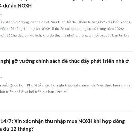
44 dự án NOXH
an
à đất thổ cư đồng loạt hạ nhiệt; Sửa Luật Đất đai: Thêm trường hợp dự kiến không
 Nội khởi công 144 dự án NOXH, 8 dự án cải tạo chung cư cũ trong năm 2026;
ơn 211ha đất làm du lịch, khu đô thị;… là những thông tin nổi bật của Bản tin Địa
nghị gỡ vướng chính sách để thúc đẩy phát triển nhà ở
an
i biểu Quốc hội TPHCM tổ chức Hội nghị khảo sát chuyên đề 'Việc thực hiện chính
phát triển nhà ở xã hội trên địa bàn TPHCM'.
 14/7: Xin xác nhận thu nhập mua NOXH khi hợp đồng
a đủ 12 tháng?