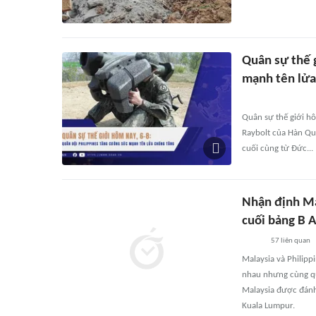
Quân sự thế 
mạnh tên lửa
Quân sự thế giới hô
Raybolt của Hàn Quố
cuối cùng từ Đức...
Nhận định Mal
cuối bảng B 
57
liên quan
Malaysia và Philip
nhau nhưng cùng quy
Malaysia được đánh 
Kuala Lumpur.