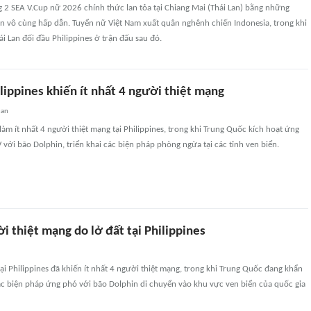
 2 SEA V.Cup nữ 2026 chính thức lan tỏa tại Chiang Mai (Thái Lan) bằng những
n vô cùng hấp dẫn. Tuyển nữ Việt Nam xuất quân nghênh chiến Indonesia, trong khi
ái Lan đối đầu Philippines ở trận đấu sau đó.
ilippines khiến ít nhất 4 người thiệt mạng
uan
làm ít nhất 4 người thiệt mạng tại Philippines, trong khi Trung Quốc kích hoạt ứng
 với bão Dolphin, triển khai các biện pháp phòng ngừa tại các tỉnh ven biển.
ời thiệt mạng do lở đất tại Philippines
ại Philippines đã khiến ít nhất 4 người thiệt mạng, trong khi Trung Quốc đang khẩn
ác biện pháp ứng phó với bão Dolphin di chuyển vào khu vực ven biển của quốc gia