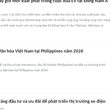
bây giờ mới xuất phát trong cuộc đua EV tại Đông Nam Á
t cược 1 tỷ USD cho chiến lược xe điện nhằm thu hút các nhà sản xuất toàn cầu,
 vẫn cần vượt qua một khoảng cách lớn về chuỗi cung ứng, hạ tầng cũng như năng
có thể cạnh tranh với các trung tâm EV Đông Nam Á như Thái Lan, Việt Nam và
ăn hóa Việt Nam tại Philippines năm 2026
8, tại khu di sản Intramuros, thủ đô Manila (Philippines) sẽ diễn ra chương trình
 Việt Nam tại Philippines năm 2026'.
tăng đầu tư và ưu đãi để phát triển thị trường xe điện
quan