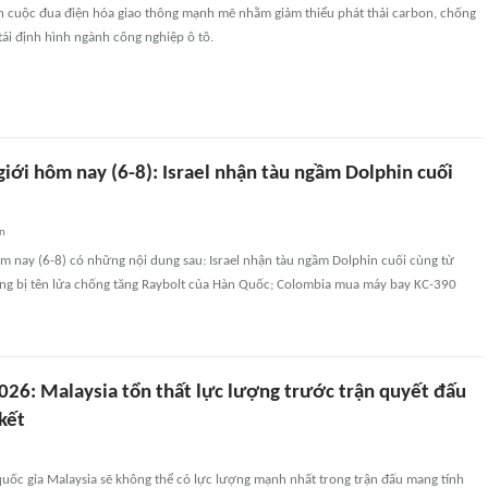
n cuộc đua điện hóa giao thông mạnh mẽ nhằm giảm thiểu phát thải carbon, chống
 tái định hình ngành công nghiệp ô tô.
iới hôm nay (6-8): Israel nhận tàu ngầm Dolphin cuối
an
m nay (6-8) có những nội dung sau: Israel nhận tàu ngầm Dolphin cuối cùng từ
rang bị tên lửa chống tăng Raybolt của Hàn Quốc; Colombia mua máy bay KC-390
26: Malaysia tổn thất lực lượng trước trận quyết đấu
kết
quốc gia Malaysia sẽ không thể có lực lượng mạnh nhất trong trận đấu mang tính