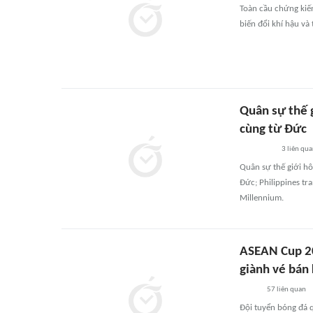
Toàn cầu chứng kiế
biến đổi khí hậu và
Quân sự thế g
cùng từ Đức
3
liên qu
Quân sự thế giới hô
Đức; Philippines t
Millennium.
ASEAN Cup 20
giành vé bán 
57
liên quan
Đội tuyển bóng đá 