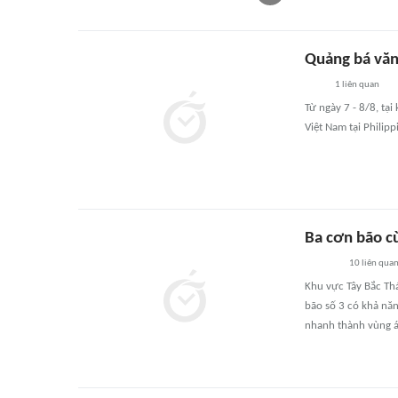
Quảng bá văn
1
liên quan
Từ ngày 7 - 8/8, tạ
Việt Nam tại Philip
Ba cơn bão c
10
liên qua
Khu vực Tây Bắc Th
bão số 3 có khả năn
nhanh thành vùng á