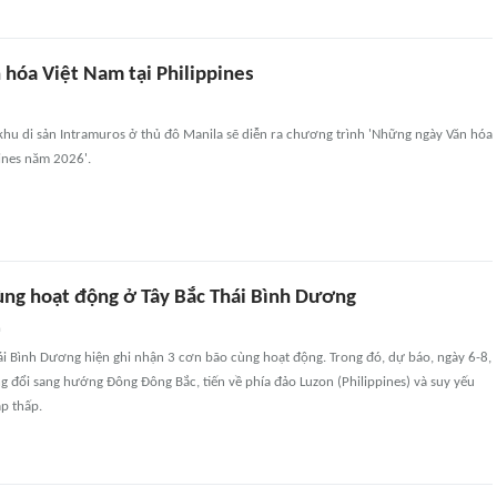
 hóa Việt Nam tại Philippines
i khu di sản Intramuros ở thủ đô Manila sẽ diễn ra chương trình 'Những ngày Văn hóa
pines năm 2026'.
ùng hoạt động ở Tây Bắc Thái Bình Dương
n
ái Bình Dương hiện ghi nhận 3 cơn bão cùng hoạt động. Trong đó, dự báo, ngày 6-8,
g đổi sang hướng Đông Đông Bắc, tiến về phía đảo Luzon (Philippines) và suy yếu
p thấp.