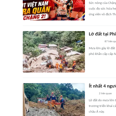
Sức nóng của Chặng
cuộc đọ sức hứa hẹ
ứng viên vô địch Th
Lở đất tại Ph
87
liên q
Mưa lớn gây lở đất 
phó khẩn cấp cấp IV
Ít nhất 4 ngư
2
liên quan
Lở đất do mưa lớn t
trương triển khai c
châu Á này.