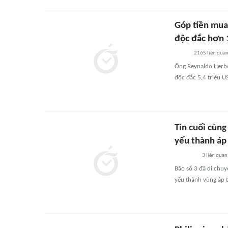
Góp tiền mua
độc đắc hơn 
2165
liên qua
Ông Reynaldo Herbos
độc đắc 5,4 triệu 
Tin cuối cùng
yếu thành áp
3
liên quan
Bão số 3 đã di chuy
yếu thành vùng áp t