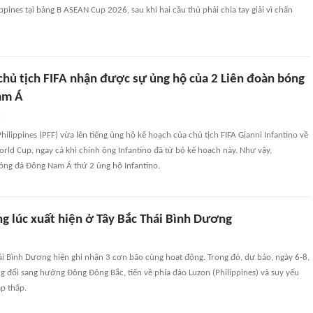
ppines tại bảng B ASEAN Cup 2026, sau khi hai cầu thủ phải chia tay giải vì chấn
chủ tịch FIFA nhận được sự ủng hộ của 2 Liên đoàn bóng
am Á
n
hilippines (PFF) vừa lên tiếng ủng hộ kế hoạch của chủ tịch FIFA Gianni Infantino về
rld Cup, ngay cả khi chính ông Infantino đã từ bỏ kế hoạch này. Như vậy,
bóng đá Đông Nam Á thứ 2 ủng hộ Infantino.
ng lúc xuất hiện ở Tây Bắc Thái Bình Dương
ái Bình Dương hiện ghi nhận 3 cơn bão cùng hoạt động. Trong đó, dự báo, ngày 6-8,
g đổi sang hướng Đông Đông Bắc, tiến về phía đảo Luzon (Philippines) và suy yếu
p thấp.