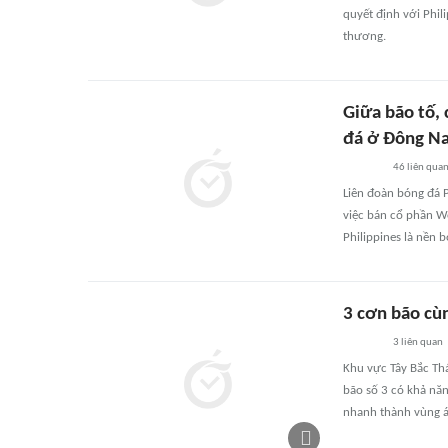
quyết định với Phili
thương.
Giữa bão tố, 
đá ở Đông N
46
liên qua
Liên đoàn bóng đá P
việc bán cổ phần Wo
Philippines là nền 
3 cơn bão cù
3
liên quan
Khu vực Tây Bắc Th
bão số 3 có khả năn
nhanh thành vùng á