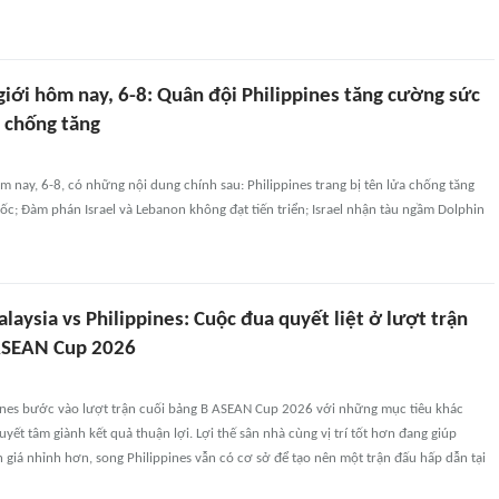
giới hôm nay, 6-8: Quân đội Philippines tăng cường sức
 chống tăng
m nay, 6-8, có những nội dung chính sau: Philippines trang bị tên lửa chống tăng
c; Đàm phán Israel và Lebanon không đạt tiến triển; Israel nhận tàu ngầm Dolphin
aysia vs Philippines: Cuộc đua quyết liệt ở lượt trận
ASEAN Cup 2026
pines bước vào lượt trận cuối bảng B ASEAN Cup 2026 với những mục tiêu khác
ết tâm giành kết quả thuận lợi. Lợi thế sân nhà cùng vị trí tốt hơn đang giúp
giá nhỉnh hơn, song Philippines vẫn có cơ sở để tạo nên một trận đấu hấp dẫn tại