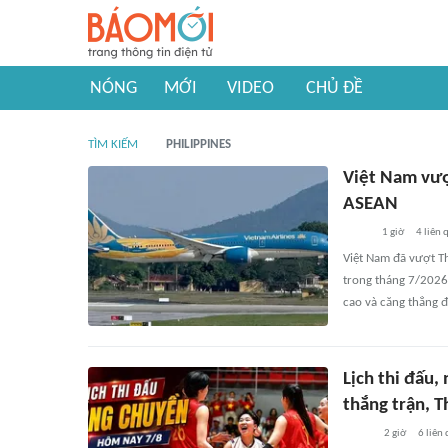
NÓNG
MỚI
VIDEO
CHỦ ĐỀ
TÌM KIẾM
PHILIPPINES
Việt Nam vượ
ASEAN
1 giờ
4
liên 
Việt Nam đã vượt T
trong tháng 7/2026,
cao và căng thẳng đ
Lịch thi đấu
thắng trận, 
2 giờ
6
liên