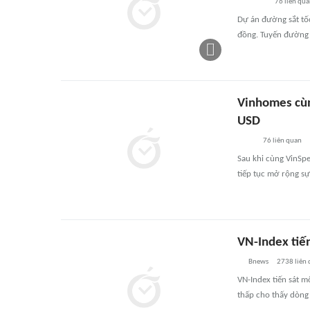
76
liên qu
Dự án đường sắt tố
đồng. Tuyến đường 
Vinhomes cùn
USD
76
liên quan
Sau khi cùng VinSpe
tiếp tục mở rộng sự
VN-Index tiế
Bnews
2738
liên
VN-Index tiến sát m
thấp cho thấy dòng 