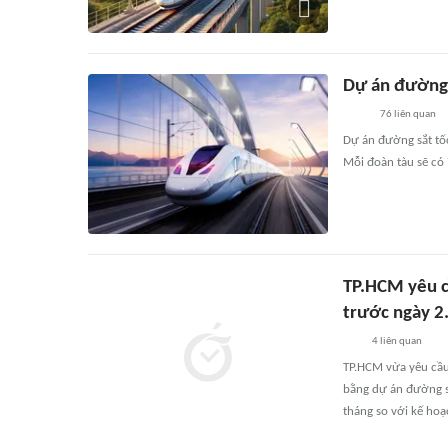
Dự án đường 
76
liên quan
Dự án đường sắt tố
Mỗi đoàn tàu sẽ có
TP.HCM yêu c
trước ngày 2
4
liên quan
TP.HCM vừa yêu cầu 
bằng dự án đường s
tháng so với kế hoạ