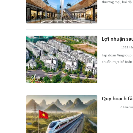
thương mại, bãi đậu
Lợi nhuận sa
1332
liê
Tập đoàn Vingroup 
chuẩn mực kế toán 
Quy hoạch tầ
6
liên qu