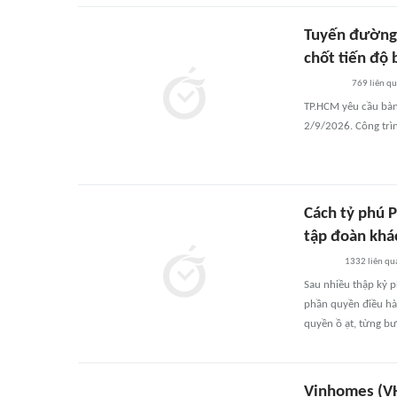
Tuyến đường 
chốt tiến độ 
769
liên q
TP.HCM yêu cầu bàn
2/9/2026. Công trì
Cách tỷ phú 
tập đoàn khá
1332
liên qu
Sau nhiều thập kỷ p
phần quyền điều hàn
quyền ồ ạt, từng bư
Vinhomes (VH