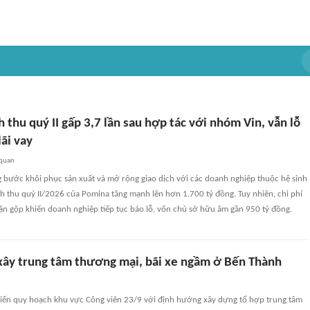
thu quý II gấp 3,7 lần sau hợp tác với nhóm Vin, vẫn lỗ
lãi vay
 quan
g bước khôi phục sản xuất và mở rộng giao dịch với các doanh nghiệp thuộc hệ sinh
h thu quý II/2026 của Pomina tăng mạnh lên hơn 1.700 tỷ đồng. Tuy nhiên, chi phí
uận gộp khiến doanh nghiệp tiếp tục báo lỗ, vốn chủ sở hữu âm gần 950 tỷ đồng.
xây trung tâm thương mại, bãi xe ngầm ở Bến Thành
kiến quy hoạch khu vực Công viên 23/9 với định hướng xây dựng tổ hợp trung tâm