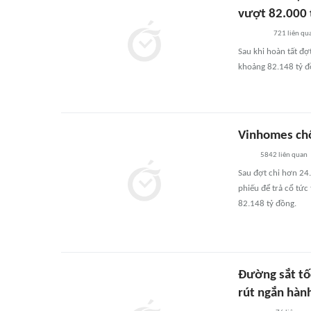
vượt 82.000 
721
liên qu
Sau khi hoàn tất đợ
khoảng 82.148 tỷ đ
Vinhomes chố
5842
liên quan
Sau đợt chi hơn 24.
phiếu để trả cổ tức 
82.148 tỷ đồng.
Đường sắt tốc
rút ngắn hành