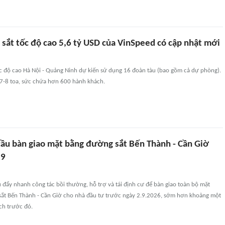
sắt tốc độ cao 5,6 tỷ USD của VinSpeed có cập nhật mới
c độ cao Hà Nội - Quảng Ninh dự kiến sử dụng 16 đoàn tàu (bao gồm cả dự phòng).
 7-8 toa, sức chứa hơn 600 hành khách.
ầu bàn giao mặt bằng đường sắt Bến Thành - Cần Giờ
.9
đẩy nhanh công tác bồi thường, hỗ trợ và tái định cư để bàn giao toàn bộ mặt
ắt Bến Thành - Cần Giờ cho nhà đầu tư trước ngày 2.9.2026, sớm hơn khoảng một
ch trước đó.