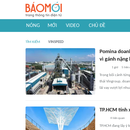
NÓNG
MỚI
VIDEO
CHỦ ĐỀ
TÌM KIẾM
VINSPEED
Pomina doanh 
vì gánh nặng 
1 giờ
5
liên
Trong bối cảnh từn
thái Vingroup, doan
lãi vay vượt lợi nh
TP.HCM tính 
4
liên quan
TP.HCM đang lấy ý 