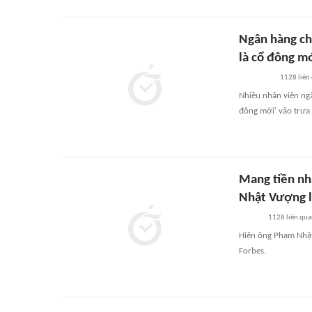
Ngân hàng ch
là cổ đông m
1128
liên
Nhiều nhân viên ng
đông mới' vào trưa
Mang tiền nh
Nhật Vượng 
1128
liên qu
Hiện ông Phạm Nhật
Forbes.