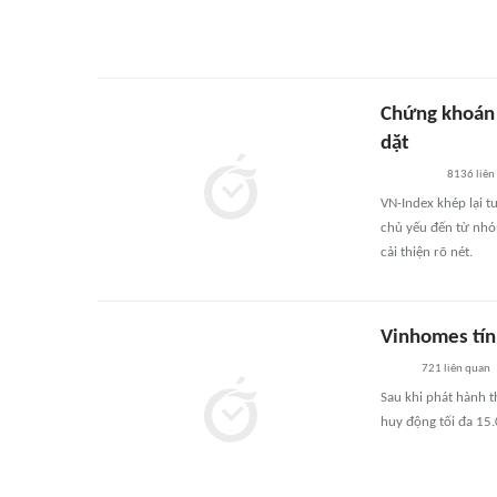
Chứng khoán 
dặt
8136
liên
VN-Index khép lại t
chủ yếu đến từ nhó
cải thiện rõ nét.
Vinhomes tín
721
liên quan
Sau khi phát hành t
huy động tối đa 15.