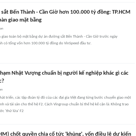
sắt Bến Thành - Cần Giờ hơn 100.000 tỷ đồng: TP.HCM
bàn giao mặt bằng
uan
 giao toàn bộ mặt bằng dự án đường sắt Bến Thành - Cần Giờ trước ngày
nh có tổng vốn hơn 100.000 tỷ đồng do VinSpeed đầu tư.
Phạm Nhật Vượng chuẩn bị người kế nghiệp khác gì các
c?
an
hát triển, các tập đoàn tỷ đô của các đại gia Việt đang từng bước chuyển giao một
h và tài sản cho thế hệ F2. Cách Vingroup chuẩn bị thế hệ kế cận là: Không trao
ớc 'thử lửa' F2
M) chốt quyền chia cổ tức 'khủng', vốn điều lệ dự kiến