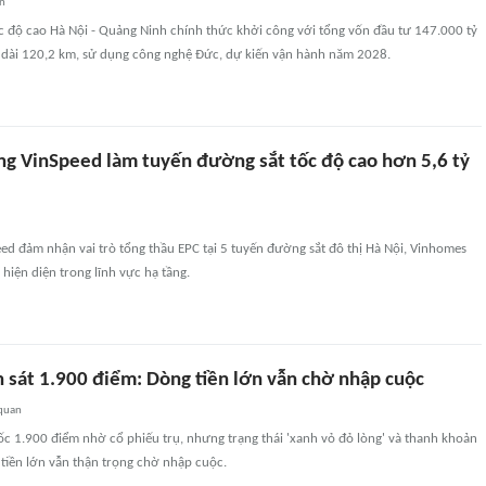
an
c độ cao Hà Nội - Quảng Ninh chính thức khởi công với tổng vốn đầu tư 147.000 tỷ
dài 120,2 km, sử dụng công nghệ Đức, dự kiến vận hành năm 2028.
g VinSpeed làm tuyến đường sắt tốc độ cao hơn 5,6 tỷ
ed đảm nhận vai trò tổng thầu EPC tại 5 tuyến đường sắt đô thị Hà Nội, Vinhomes
 hiện diện trong lĩnh vực hạ tầng.
n sát 1.900 điểm: Dòng tiền lớn vẫn chờ nhập cuộc
 quan
ốc 1.900 điểm nhờ cổ phiếu trụ, nhưng trạng thái 'xanh vỏ đỏ lòng' và thanh khoản
tiền lớn vẫn thận trọng chờ nhập cuộc.