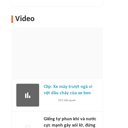
Video
Clip: Xe máy trượt ngã vì
vệt dầu chảy của xe ben
331
liên quan
Giếng tự phun khí và nước
cực mạnh gây xói lở, đứng