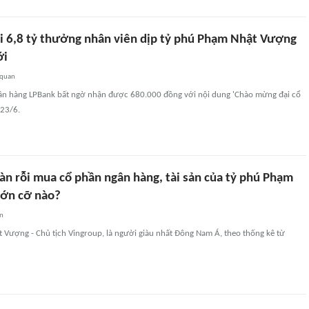
i 6,8 tỷ thưởng nhân viên dịp tỷ phú Phạm Nhật Vượng
ới
 quan
ân hàng LPBank bất ngờ nhận được 680.000 đồng với nội dung 'Chào mừng đại cổ
 23/6.
àn rỗi mua cổ phần ngân hàng, tài sản của tỷ phú Phạm
lớn cỡ nào?
an
 Vượng - Chủ tịch Vingroup, là người giàu nhất Đông Nam Á, theo thống kê từ