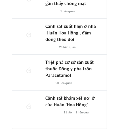
gần thấy chóng mặt
1
liên quan
Cảnh sát xuất hiện ở nhà
'Huấn Hoa Hồng', đám
đông theo dõi
23
liên quan
Triệt phá cơ sở sản xuất
thuốc Đông y pha trộn
Paracetamol
20
liên quan
Cảnh sát khám xét nơi ở
của Huấn 'Hoa Hồng'
11 giờ
1
liên quan