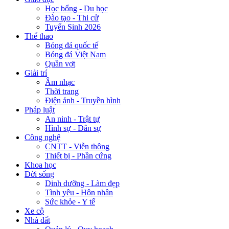
Học bổng - Du học
Đào tạo - Thi cử
Tuyển Sinh 2026
Thể thao
Bóng đá quốc tế
Bóng đá Việt Nam
Quần vợt
Giải trí
Âm nhạc
Thời trang
Điện ảnh - Truyền hình
Pháp luật
An ninh - Trật tự
Hình sự - Dân sự
Công nghệ
CNTT - Viễn thông
Thiết bị - Phần cứng
Khoa học
Đời sống
Dinh dưỡng - Làm đẹp
Tình yêu - Hôn nhân
Sức khỏe - Y tế
Xe cộ
Nhà đất