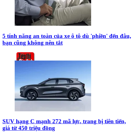
5 tính năng an toàn của xe ô tô dù 'phiền' đến đâu,
bạn cũng không nên tắt
SUV hạng C mạnh 272 mã lực, trang bị tiên tiến,
giá từ 450 triệu đồng