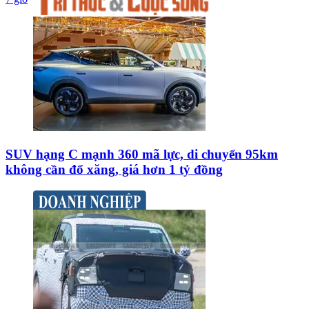
SUV hạng C mạnh 360 mã lực, di chuyển 95km
không cần đổ xăng, giá hơn 1 tỷ đồng