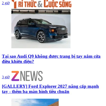
2 giờ
Tại sao Audi Q9 không được trang bị tay nắm cửa
điều khiển điện?
3 giờ
[GALLERY] Ford Explorer 2027 nâng cấp mạnh
tay - thêm ba màn hình tiêu chuẩn