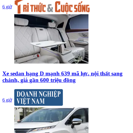
6 giờ
Xe sedan hạng D mạnh 639 mã lực, nội thất sang
chảnh, giá gần 600 triệu đồng
6 giờ