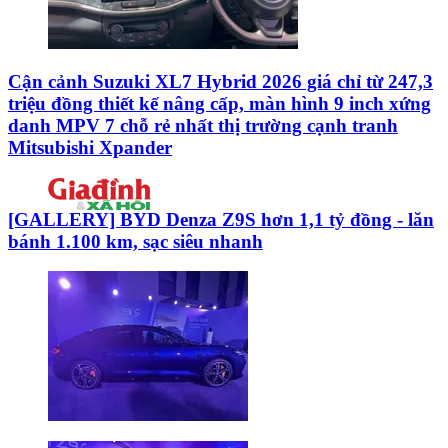
Cận cảnh Suzuki XL7 Hybrid 2026 giá chỉ từ 247,3
triệu đồng thiết kế nâng cấp, màn hình 9 inch xứng
danh MPV 7 chỗ rẻ nhất thị trường cạnh tranh
Mitsubishi Xpander
[GALLERY] BYD Denza Z9S hơn 1,1 tỷ đồng - lăn
bánh 1.100 km, sạc siêu nhanh