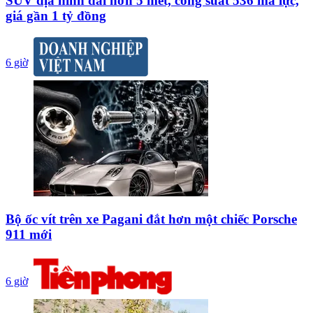
SUV địa hình dài hơn 5 mét, công suất 536 mã lực,
giá gần 1 tỷ đồng
6 giờ
Bộ ốc vít trên xe Pagani đắt hơn một chiếc Porsche
911 mới
6 giờ