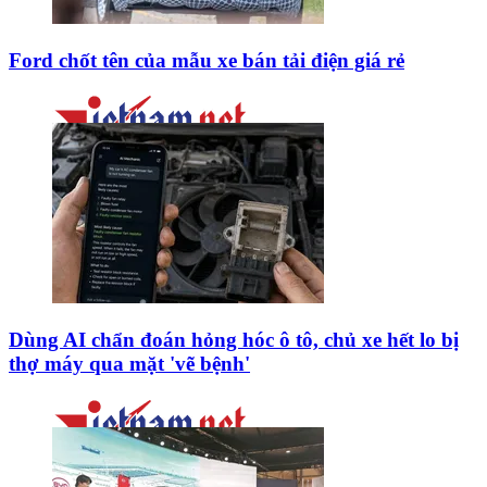
Ford chốt tên của mẫu xe bán tải điện giá rẻ
Dùng AI chẩn đoán hỏng hóc ô tô, chủ xe hết lo bị
thợ máy qua mặt 'vẽ bệnh'