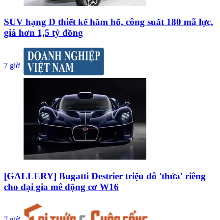
SUV hạng D thiết kế hầm hố, công suất 180 mã lực,
giá hơn 1,5 tỷ đồng
7 giờ
[GALLERY] Bugatti Destrier triệu đô 'thửa' riêng
cho đại gia mê động cơ W16
7 giờ