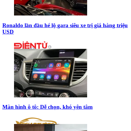
Ronaldo lần đầu hé lộ gara siêu xe trị giá hàng triệu
USD
Màn hình ô tô: Dễ chọn, khó yên tâm