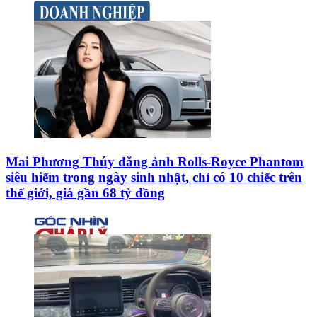
Mai Phương Thúy đăng ảnh Rolls-Royce Phantom
siêu hiếm trong ngày sinh nhật, chỉ có 10 chiếc trên
thế giới, giá gần 68 tỷ đồng