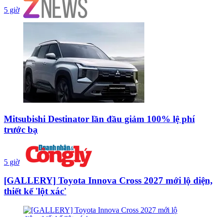
5 giờ
Mitsubishi Destinator lần đầu giảm 100% lệ phí
trước bạ
5 giờ
[GALLERY] Toyota Innova Cross 2027 mới lộ diện,
thiết kế 'lột xác'