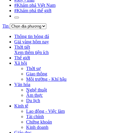
#Khám phá Việt Nam
#Khám phá thế giới
Tin
Thông tin bóng đá
Giá vàng hôm nay
Thời tiết
Xem thêm tiện ích
Thế giới
Xã hội
Thời sự
Giao thông
Môi trường - Khí hậu
Văn hóa
Nghệ thuật
Ẩm thực
Du lịch
Kinh tế
Lao động - Việc làm
Tài chính
Chứng khoán
Kinh doanh
Giáo dục