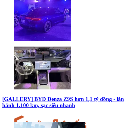
[GALLERY] BYD Denza Z9S hơn 1,1 tỷ đồng - lăn
bánh 1.100 km, sạc siêu nhanh