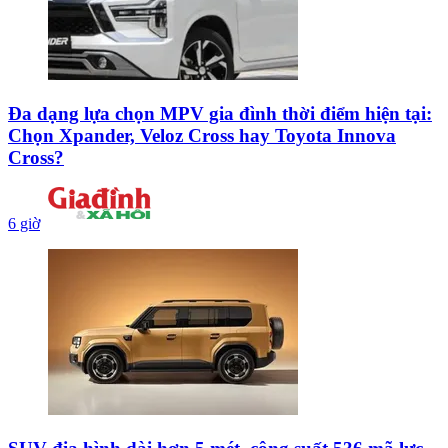
Đa dạng lựa chọn MPV gia đình thời điểm hiện tại:
Chọn Xpander, Veloz Cross hay Toyota Innova
Cross?
6 giờ