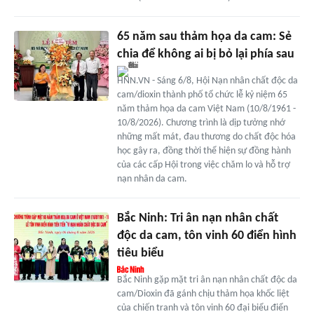
65 năm sau thảm họa da cam: Sẻ
chia để không ai bị bỏ lại phía sau
HNN.VN - Sáng 6/8, Hội Nạn nhân chất độc da
cam/dioxin thành phố tổ chức lễ kỷ niệm 65
năm thảm họa da cam Việt Nam (10/8/1961 -
10/8/2026). Chương trình là dịp tưởng nhớ
những mất mát, đau thương do chất độc hóa
học gây ra, đồng thời thể hiện sự đồng hành
của các cấp Hội trong việc chăm lo và hỗ trợ
nạn nhân da cam.
Bắc Ninh: Tri ân nạn nhân chất
độc da cam, tôn vinh 60 điển hình
tiêu biểu
Bắc Ninh gặp mặt tri ân nạn nhân chất độc da
cam/Dioxin đã gánh chịu thảm họa khốc liệt
của chiến tranh và tôn vinh 60 đại biểu điển