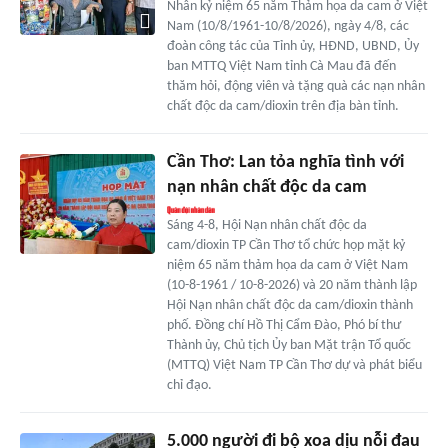
Nhân kỷ niệm 65 năm Thảm họa da cam ở Việt
Nam (10/8/1961-10/8/2026), ngày 4/8, các
đoàn công tác của Tỉnh ủy, HĐND, UBND, Ủy
ban MTTQ Việt Nam tỉnh Cà Mau đã đến
thăm hỏi, động viên và tặng quà các nạn nhân
chất độc da cam/dioxin trên địa bàn tỉnh.
Cần Thơ: Lan tỏa nghĩa tình với
nạn nhân chất độc da cam
Sáng 4-8, Hội Nạn nhân chất độc da
cam/dioxin TP Cần Thơ tổ chức họp mặt kỷ
niệm 65 năm thảm họa da cam ở Việt Nam
(10-8-1961 / 10-8-2026) và 20 năm thành lập
Hội Nạn nhân chất độc da cam/dioxin thành
phố. Đồng chí Hồ Thị Cẩm Đào, Phó bí thư
Thành ủy, Chủ tịch Ủy ban Mặt trận Tổ quốc
(MTTQ) Việt Nam TP Cần Thơ dự và phát biểu
chỉ đạo.
5.000 người đi bộ xoa dịu nỗi đau