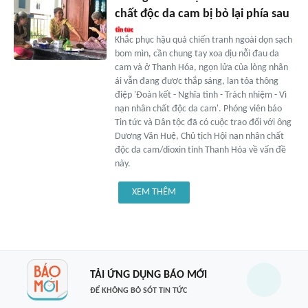
chất độc da cam bị bỏ lại phía sau
Khắc phục hậu quả chiến tranh ngoài dọn sạch
bom mìn, cần chung tay xoa dịu nỗi đau da
cam và ở Thanh Hóa, ngọn lửa của lòng nhân
ái vẫn đang được thắp sáng, lan tỏa thông
điệp 'Đoàn kết - Nghĩa tình - Trách nhiệm - Vì
nạn nhân chất độc da cam'. Phóng viên báo
Tin tức và Dân tộc đã có cuộc trao đổi với ông
Dương Văn Huệ, Chủ tịch Hội nạn nhân chất
độc da cam/dioxin tỉnh Thanh Hóa về vấn đề
này.
XEM THÊM
TẢI ỨNG DỤNG BÁO MỚI
ĐỂ KHÔNG BỎ SÓT TIN TỨC