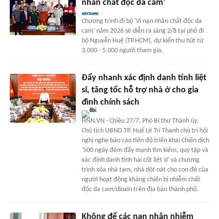
nhân chất độc da cam'
Chương trình đi bộ 'Vì nạn nhân chất độc da
cam' năm 2026 sẽ diễn ra sáng 2/8 tại phố đi
bộ Nguyễn Huệ (TP.HCM), dự kiến thu hút từ
3.000 - 5.000 người tham gia.
Đẩy nhanh xác định danh tính liệt
sĩ, tăng tốc hỗ trợ nhà ở cho gia
đình chính sách
HNN.VN - Chiều 27/7, Phó Bí thư Thành ủy,
Chủ tịch UBND TP. Huế Lê Trí Thanh chủ trì hội
nghị nghe báo cáo tiến độ triển khai Chiến dịch
'500 ngày đêm đẩy mạnh tìm kiếm, quy tập và
xác định danh tính hài cốt liệt sĩ' và chương
trình xóa nhà tạm, nhà dột nát cho con đẻ của
người hoạt động kháng chiến bị nhiễm chất
độc da cam/dioxin trên địa bàn thành phố.
Không để các nạn nhân nhiễm