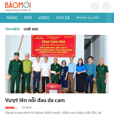
NÓNG
MỚI
VIDEO
CHỦ ĐỀ
#ASEAN Cup 2026
#Trí tuệ nhân tạo
#Mỹ - Iran
#Khám phá Việt Nam
TÌM KIẾM
CHẤT ĐỘC
#Khám phá thế giới
Vượt lên nỗi đau da cam
22 phút
Mang trong mình di chứng chiến tranh, nhiều nạn nhân chất độc da