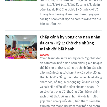
Nhân kỷ niệm 65 năm Thảm họa da cam ở Việt
Nam (10/8/1961-10/8/2026), sáng 5/8, đoàn
công tác do Phó Chủ tịch UBND tỉnh Ngô Vũ
Thăng làm trưởng đoàn đến thăm, tặng quà
các nạn nhân chất độc da cam/dioxin trên địa
bàn xã Đầm Dơi.
Chắp cánh hy vọng cho nạn nhân
da cam - Kỳ 1: Chở che những
mảnh đời bất hạnh
Chiến tranh đã lùi xa nhưng di chứng chất độc
da cam/dioxin vẫn đeo bám nhiều gia đình qua
thế hệ thứ 3, thứ 4. Bằng trách nhiệm của các
cấp, ngành cùng sự chung tay của cộng đồng,
thành phố Đà Nẵng triển khai nhiều hoạt động
chăm sóc, hỗ trợ, huy động nguồn lực xã hội
và cải thiện điều kiện sống cho nạn nhân. Từ
sự sẻ chia trong đời thường đến những chính
sách thiết thực về an sinh, mỗi việc làm đều
góp phần xoa dịu nỗi đau, tiếp thêm niềm tin,
giúp những mảnh đời kém may mắn có thêm