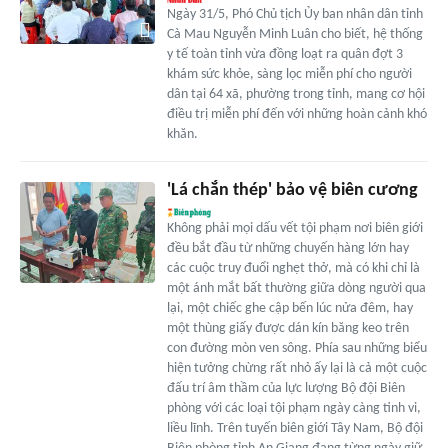
Ngày 31/5, Phó Chủ tịch Ủy ban nhân dân tỉnh
Cà Mau Nguyễn Minh Luân cho biết, hệ thống
y tế toàn tỉnh vừa đồng loạt ra quân đợt 3
khám sức khỏe, sàng lọc miễn phí cho người
dân tại 64 xã, phường trong tỉnh, mang cơ hội
điều trị miễn phí đến với những hoàn cảnh khó
khăn.
'Lá chắn thép' bảo vệ biên cương
Không phải mọi dấu vết tội phạm nơi biên giới
đều bắt đầu từ những chuyến hàng lớn hay
các cuộc truy đuổi nghẹt thở, mà có khi chỉ là
một ánh mắt bất thường giữa dòng người qua
lại, một chiếc ghe cập bến lúc nửa đêm, hay
một thùng giấy được dán kín băng keo trên
con đường mòn ven sông. Phía sau những biểu
hiện tưởng chừng rất nhỏ ấy lại là cả một cuộc
đấu trí âm thầm của lực lượng Bộ đội Biên
phòng với các loại tội phạm ngày càng tinh vi,
liều lĩnh. Trên tuyến biên giới Tây Nam, Bộ đội