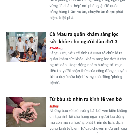
Biên phòng tỉnh An Giang đang từng ngày giữ
vững 'lá chắn thép' nơi phên giậu Tổ quốc
bằng hàng trăm vụ án, chuyên án được phát
hiện, triệt phá.
Cà Mau ra quân khám sàng lọc
sức khỏe cho người dân đợt 3
Sáng 30/5, Sở Y tế tỉnh Cà Mau tổ chức lễ ra
quân khám sức khỏe, khám sàng lọc đợt 3 cho
người dân. Hoạt động nhằm hướng tới mục
tiêu thay đổi nhận thức của cộng đồng chuyển
từ tư duy 'chữa bệnh' sang chủ động 'phòng
bệnh'.
Từ bàu sò nhìn ra kinh tế ven bờ
Những bàu sò trên vùng bãi bồi ven biển không
chỉ tạo sinh kế cho hàng ngàn người lao động
mà còn mở ra hướng phát triển du lịch, dịch
vụ và kinh tế biển. Từ câu chuyện mưu sinh của