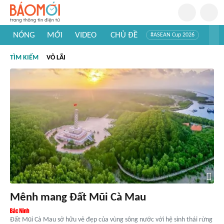
NÓNG
MỚI
VIDEO
CHỦ ĐỀ
#ASEAN Cup 2026
#Trí tuệ nhân tạo
#Mỹ - Iran
#Khám phá Việt Nam
TÌM KIẾM
VỎ LÃI
#Khám phá thế giới
Mênh mang Đất Mũi Cà Mau
Đất Mũi Cà Mau sở hữu vẻ đẹp của vùng sông nước với hệ sinh thái rừng