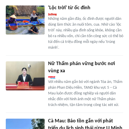
'Lộc trời' từ ốc đinh
Những năm gần đây, ốc đinh được người dân
dùng làm thức ăn nuôi tôm, cua. Nhờ cào 'lộc
trời' này, nhiều gia đình sống khỏe, không cần
bỏ ra nhiều vốn, chỉ cần tốn công sức có thể bỏ
túi đến cả triệu đồng mỗi ngày nếu 'trúng
mánh'.
Nữ Thẩm phán vững bước nơi
vùng xa
Với nhiều năm gắn bó với ngành Tòa án, Thẩm
phán Phan Diệu Hiền, TAND khu vực 5 – Cà
Mau luôn được đồng nghiệp và người dân
nhắc đến với hình ảnh một nữ Thẩm phán
trách nhiệm, tận tâm trong công tác xét xử.
Cà Mau: Bảo tồn gắn với phát
triển du lịch sinh thái rừng U Minh