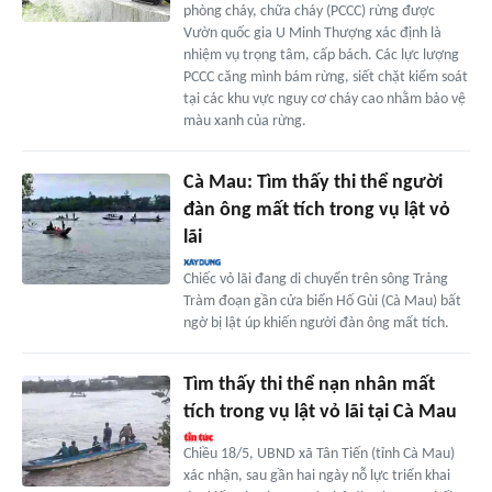
phòng cháy, chữa cháy (PCCC) rừng được
Vườn quốc gia U Minh Thượng xác định là
nhiệm vụ trọng tâm, cấp bách. Các lực lượng
PCCC căng mình bám rừng, siết chặt kiểm soát
tại các khu vực nguy cơ cháy cao nhằm bảo vệ
màu xanh của rừng.
Cà Mau: Tìm thấy thi thể người
đàn ông mất tích trong vụ lật vỏ
lãi
Chiếc vỏ lãi đang di chuyển trên sông Trảng
Tràm đoạn gần cửa biển Hố Gùi (Cà Mau) bất
ngờ bị lật úp khiến người đàn ông mất tích.
Tìm thấy thi thể nạn nhân mất
tích trong vụ lật vỏ lãi tại Cà Mau
Chiều 18/5, UBND xã Tân Tiến (tỉnh Cà Mau)
xác nhận, sau gần hai ngày nỗ lực triển khai