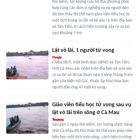
tìm kiếm, lực lượng cứu hộ địa phương phối
hợp cùng các đơn vị nghiệp vụ và người dân
đã tìm thấy thi thể nam giáo viên tiểu học bị
mất tích trong vụ lật vỏ lãi xảy ra trên địa bàn
xã Tân Tiến, ở cách hiện trường xảy ra vụ tai
nạn khoảng 5 km.
Lật vỏ lãi, 1 người tử vong
Chiều 18/5, một lãnh đạo UBND xã Tân Tiến,
tỉnh Cà Mau xác nhận trên địa bàn xã vừa xảy
ra vụ lật vỏ lãi tại đoạn ngã 3 sông Trảng Tràm
gần cửa biển Hố Gùi, thuộc ấp Mai Hoa làm
người đàn ông 47 tuổi tử vong.
Giáo viên tiểu học tử vong sau vụ
lật vỏ lãi trên sông ở Cà Mau
Sau gần 2 ngày tìm kiếm, lực lượng chức năng
tỉnh Cà Mau đã tìm thấy thi thể nam giáo viên
tiểu học mất tích trên sông, cách hiện trường