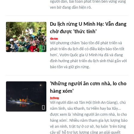
người dân, bài toán phát triển bền vững vùng
ven bờ đang dần hiện rõ.
Du lịch rừng U Minh Hạ: Vẫn đang
chờ được 'thức tỉnh'
Với phương châm 'bảo tồn để phát triển và
phát triển du lịch để có điều kiện bảo tồn tốt
hơn', Vườn Quốc gia U Minh Hạ đã và đang
định hướng phát triển du lịch sinh thái gắn với
bảo tồn và giữ gìn rừng.
'Những người ăn cơm nhà, lo cho
hàng xóm'
Với người dân xã Tân Hội (tỉnh An Giang), chú
năm Sinh, sáu Khanh, tư Hiền hay ba Xây…
được xem là 'những người ăn cơm nhà, lo cho
hàng xóm'. Nhiều năm tham gia lực lượng bảo
vệ an ninh, trật tự ở cơ sở, họ luôn 'trên từng
cây số' hỗ trợ lực lượng công an giải quyết