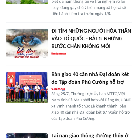
biết đã nắm thông tin về trải nghiệm vỏ lãi
'bay' đang gây chú ý trên mạng xã hội và sẽ
tiến hành kiểm tra trước ngày 1/8.
ĐI TÌM NHỮNG NGƯỜI HÓA THÂN
VÀO TỔ QUỐC - BÀI 1: NHỮNG
BƯỚC CHÂN KHÔNG MỎI
Bàn giao 40 căn nhà Đại đoàn kết
do Tập đoàn Phú Cường hỗ trợ
Sáng 25/7, Thường trực Ủy ban MTTQ Việt
Nam tỉnh Cà Mau phối hợp với Đảng ủy, UBND
xã Vĩnh Thanh tổ chức Lễ khánh thành, bàn
giao 40 căn nhà Đại đoàn kết từ nguồn hỗ trợ
của Tập đoàn Phú Cường.
Tai nạn giao thông đường thủy ở