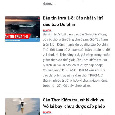
đường...
Bản tin trưa 1-8: Cập nhật vị trí
siêu bão Dolphin
Bản tin trưa 1-8 trên Báo Sài Gòn Giải Phóng
có các thông tin đáng chú ý sau: Gió Tây Nam
trên Biển Đông mạnh lên do siêu bão Dolphin;
Thời tiết Nam bộ 2 ngày cuối tuần thuận lợi để
vui chơi, du lịch; Sáng 1-8, giá vàng trong nước
giảm theo đà thế giới; Cần Thơ: Kiểm tra, xử
lý dịch vụ 'vỏ lãi bay' chưa được cấp phép;
Chuyên án VN10: TAND TPHCM kêu gọi 4 bị
cáo đang bị truy nã ra đầu thú; TPHCM: 7
tháng, nhiều trường hợp vi phạm giao thông,
tước hơn 27.400 giấy phép lái xe.
Cần Thơ: Kiểm tra, xử lý dịch vụ
'vỏ lãi bay' chưa được cấp phép