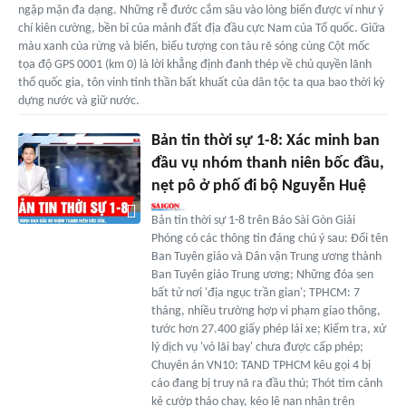
ngập mặn đa dạng. Những rễ đước cắm sâu vào lòng biển được ví như ý
chí kiên cường, bền bỉ của mảnh đất địa đầu cực Nam của Tổ quốc. Giữa
màu xanh của rừng và biển, biểu tượng con tàu rẽ sóng cùng Cột mốc
tọa độ GPS 0001 (km 0) là lời khẳng định đanh thép về chủ quyền lãnh
thổ quốc gia, tôn vinh tinh thần bất khuất của dân tộc ta qua bao thời kỳ
dựng nước và giữ nước.
Bản tin thời sự 1-8: Xác minh ban
đầu vụ nhóm thanh niên bốc đầu,
nẹt pô ở phố đi bộ Nguyễn Huệ
Bản tin thời sự 1-8 trên Báo Sài Gòn Giải
Phóng có các thông tin đáng chú ý sau: Đổi tên
Ban Tuyên giáo và Dân vận Trung ương thành
Ban Tuyên giáo Trung ương; Những đóa sen
bất tử nơi 'địa ngục trần gian'; TPHCM: 7
tháng, nhiều trường hợp vi phạm giao thông,
tước hơn 27.400 giấy phép lái xe; Kiểm tra, xử
lý dịch vụ 'vỏ lãi bay' chưa được cấp phép;
Chuyên án VN10: TAND TPHCM kêu gọi 4 bị
cáo đang bị truy nã ra đầu thú; Thót tim cảnh
kẻ cướp tháo chạy, kéo lê nạn nhân trên