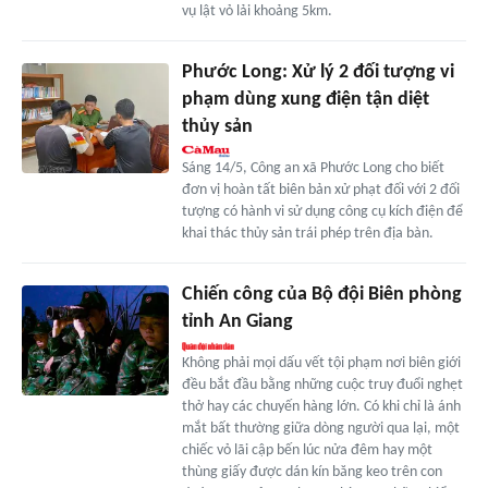
vụ lật vỏ lải khoảng 5km.
Phước Long: Xử lý 2 đối tượng vi
phạm dùng xung điện tận diệt
thủy sản
Sáng 14/5, Công an xã Phước Long cho biết
đơn vị hoàn tất biên bản xử phạt đối với 2 đối
tượng có hành vi sử dụng công cụ kích điện để
khai thác thủy sản trái phép trên địa bàn.
Chiến công của Bộ đội Biên phòng
tỉnh An Giang
Không phải mọi dấu vết tội phạm nơi biên giới
đều bắt đầu bằng những cuộc truy đuổi nghẹt
thở hay các chuyến hàng lớn. Có khi chỉ là ánh
mắt bất thường giữa dòng người qua lại, một
chiếc vỏ lãi cập bến lúc nửa đêm hay một
thùng giấy được dán kín băng keo trên con