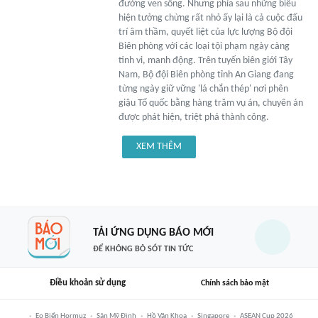
đường ven sông. Nhưng phía sau những biểu
hiện tưởng chừng rất nhỏ ấy lại là cả cuộc đấu
trí âm thầm, quyết liệt của lực lượng Bộ đội
Biên phòng với các loại tội phạm ngày càng
tinh vi, manh động. Trên tuyến biên giới Tây
Nam, Bộ đội Biên phòng tỉnh An Giang đang
từng ngày giữ vững 'lá chắn thép' nơi phên
giậu Tổ quốc bằng hàng trăm vụ án, chuyên án
được phát hiện, triệt phá thành công.
XEM THÊM
TẢI ỨNG DỤNG BÁO MỚI
ĐỂ KHÔNG BỎ SÓT TIN TỨC
Điều khoản sử dụng
Chính sách bảo mật
Eo Biển Hormuz
Sân Mỹ Đình
Hồ Văn Khoa
Singapore
ASEAN Cup 2026