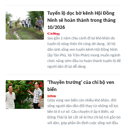
Tuyến lộ dọc bờ kênh Hội Đồng
Ninh sẽ hoàn thành trong tháng
10/2026
Sau gần 2 năm chịu cảnh đi lại khó khăn do
tuyến lộ nông thôn thi công dở dang, 30 hộ
dân sinh sống ven tuyến kênh Hội Đồng Ninh
(ấp Tân Phú, Xã Trần Phán) mong muốn ngành
chức năng sớm đầu tư hoàn thành tuyến lộ để
người dân đi lại dễ dàng.
'Thuyền trưởng' của chi bộ ven
biển
Giữa vùng ven biển còn nhiều khó khăn, đời
sống người dân dần đổi thay từ những nỗ lực
bền bỉ ở cơ sở. Câu chuyện ở ấp 6 Biển, xã
Đông Thái là lát cắt về bí thư chi bộ trẻ gắn bó
với dân, góp phần ổn định cuộc sống nơi đầu