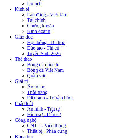
Du lịch
Kinh tế
Lao động - Việc làm
Tài chính
Chứng khoán
Kinh doanh
Giáo dục
Học bổng - Du học
Đào tạo - Thi cử
Tuyển Sinh 2026
Thể thao
Bóng đá quốc tế
Bóng đá Việt Nam
Quần vợt
Giải trí
Âm nhạc
Thời trang
Điện ảnh - Truyền hình
Pháp luật
An ninh - Trật tự
Hình sự - Dân sự
Công nghệ
CNTT - Viễn thông
Thiết bị - Phần cứng
Khoa học