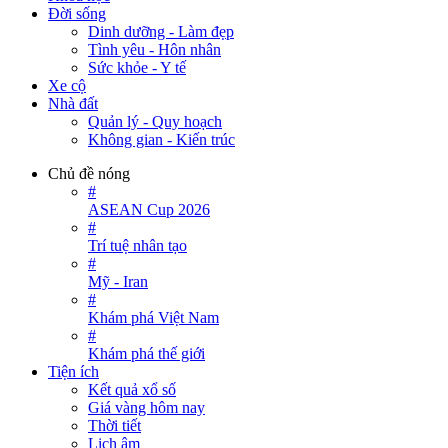
Đời sống
Dinh dưỡng - Làm đẹp
Tình yêu - Hôn nhân
Sức khỏe - Y tế
Xe cộ
Nhà đất
Quản lý - Quy hoạch
Không gian - Kiến trúc
Chủ đề nóng
#
ASEAN Cup 2026
#
Trí tuệ nhân tạo
#
Mỹ - Iran
#
Khám phá Việt Nam
#
Khám phá thế giới
Tiện ích
Kết quả xổ số
Giá vàng hôm nay
Thời tiết
Lịch âm