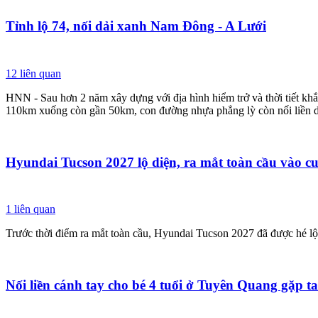
Tỉnh lộ 74, nối dải xanh Nam Đông - A Lưới
12
liên quan
HNN - Sau hơn 2 năm xây dựng với địa hình hiểm trở và thời tiết kh
110km xuống còn gần 50km, con đường nhựa phẳng lỳ còn nối liền dải
Hyundai Tucson 2027 lộ diện, ra mắt toàn cầu vào c
1
liên quan
Trước thời điểm ra mắt toàn cầu, Hyundai Tucson 2027 đã được hé l
Nối liền cánh tay cho bé 4 tuổi ở Tuyên Quang gặp t