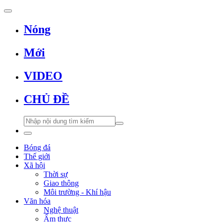
Nóng
Mới
VIDEO
CHỦ ĐỀ
Bóng đá
Thế giới
Xã hội
Thời sự
Giao thông
Môi trường - Khí hậu
Văn hóa
Nghệ thuật
Ẩm thực