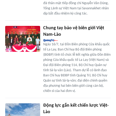
đã thân mật tiếp đồng chí Nguyễn Văn Dũng,
Tổng Lãnh sự Việt Nam tại Savannakhet nhân
dịp bắt đầu nhiệm kỳ công tác.
Chung tay bảo vệ biên giới Việt
Nam-Lào
Ngày 16/7, tại Đồn Biên phòng Cửa khẩu quốc
tế La Lay, Ban Chỉ huy Bộ đội Biên phòng
(BĐBP) tỉnh tổ chức lễ kết nghĩa giữa Đồn Biên
phòng Cửa khẩu quốc tế La Lay (Việt Nam) và
Đại đội Biên phòng 514, Bộ Chỉ huy Quân sự
tỉnh Sả-lạ-văn (Lào). Tham dự lễ có lãnh đạo
Ban Chỉ huy BĐBP tỉnh Quảng Trị; Bộ Chỉ huy
Quân sự tỉnh Sả-lạ-văn; đại diện chính quyền
địa phương hai bên biên giới cùng cán bộ,
chiến sĩ của hai đơn vị.
Động lực gắn kết chiến lược Việt-
Lào