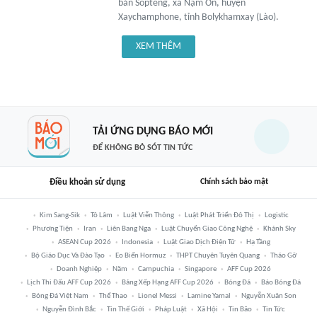
bản Sopteng, xã Nặm On, huyện
Xaychamphone, tỉnh Bolykhamxay (Lào).
XEM THÊM
TẢI ỨNG DỤNG BÁO MỚI
ĐỂ KHÔNG BỎ SÓT TIN TỨC
Điều khoản sử dụng
Chính sách bảo mật
Kim Sang-Sik
Tô Lâm
Luật Viễn Thông
Luật Phát Triển Đô Thị
Logistic
Phương Tiện
Iran
Liên Bang Nga
Luật Chuyển Giao Công Nghệ
Khánh Sky
ASEAN Cup 2026
Indonesia
Luật Giao Dịch Điện Tử
Hạ Tầng
Bộ Giáo Dục Và Đào Tạo
Eo Biển Hormuz
THPT Chuyên Tuyên Quang
Tháo Gỡ
Doanh Nghiệp
Năm
Campuchia
Singapore
AFF Cup 2026
Lịch Thi Đấu AFF Cup 2026
Bảng Xếp Hạng AFF Cup 2026
Bóng Đá
Báo Bóng Đá
Bóng Đá Việt Nam
Thể Thao
Lionel Messi
Lamine Yamal
Nguyễn Xuân Son
Nguyễn Đình Bắc
Tin Thế Giới
Pháp Luật
Xã Hội
Tin Bão
Tin Tức