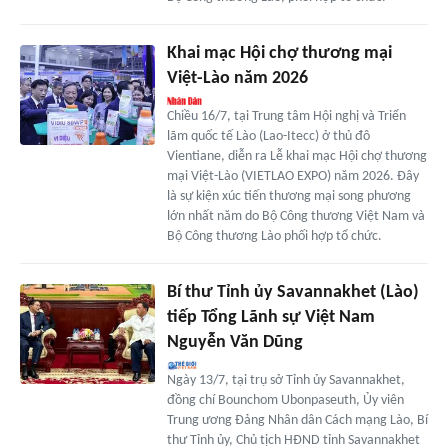
Khai mạc Hội chợ thương mại
Việt-Lào năm 2026
Chiều 16/7, tại Trung tâm Hội nghị và Triển
lãm quốc tế Lào (Lao-Itecc) ở thủ đô
Vientiane, diễn ra Lễ khai mạc Hội chợ thương
mại Việt-Lào (VIETLAO EXPO) năm 2026. Đây
là sự kiện xúc tiến thương mại song phương
lớn nhất năm do Bộ Công thương Việt Nam và
Bộ Công thương Lào phối hợp tổ chức.
Bí thư Tỉnh ủy Savannakhet (Lào)
tiếp Tổng Lãnh sự Việt Nam
Nguyễn Văn Dũng
Ngày 13/7, tại trụ sở Tỉnh ủy Savannakhet,
đồng chí Bounchom Ubonpaseuth, Ủy viên
Trung ương Đảng Nhân dân Cách mạng Lào, Bí
thư Tỉnh ủy, Chủ tịch HĐND tỉnh Savannakhet