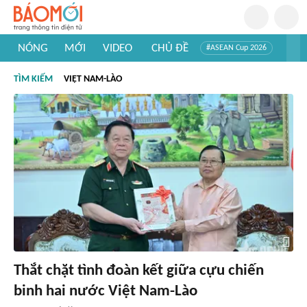
NÓNG
MỚI
VIDEO
CHỦ ĐỀ
#ASEAN Cup 2026
#Trí tuệ nhân tạo
#Mỹ - Iran
#Khám phá Việt Nam
TÌM KIẾM
VIỆT NAM-LÀO
#Khám phá thế giới
Thắt chặt tình đoàn kết giữa cựu chiến
binh hai nước Việt Nam-Lào