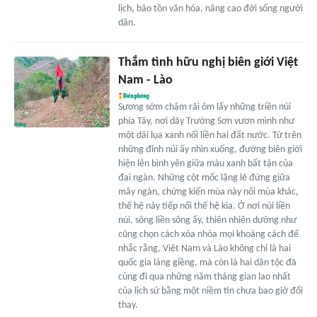
lịch, bảo tồn văn hóa, nâng cao đời sống người
dân.
Thắm tình hữu nghị biên giới Việt
Nam - Lào
Sương sớm chậm rãi ôm lấy những triền núi
phía Tây, nơi dãy Trường Sơn vươn mình như
một dải lụa xanh nối liền hai đất nước. Từ trên
những đỉnh núi ấy nhìn xuống, đường biên giới
hiện lên bình yên giữa màu xanh bất tận của
đại ngàn. Những cột mốc lặng lẽ đứng giữa
mây ngàn, chứng kiến mùa này nối mùa khác,
thế hệ này tiếp nối thế hệ kia. Ở nơi núi liền
núi, sông liền sông ấy, thiên nhiên dường như
cũng chọn cách xóa nhòa mọi khoảng cách để
nhắc rằng, Việt Nam và Lào không chỉ là hai
quốc gia láng giềng, mà còn là hai dân tộc đã
cùng đi qua những năm tháng gian lao nhất
của lịch sử bằng một niềm tin chưa bao giờ đổi
thay.