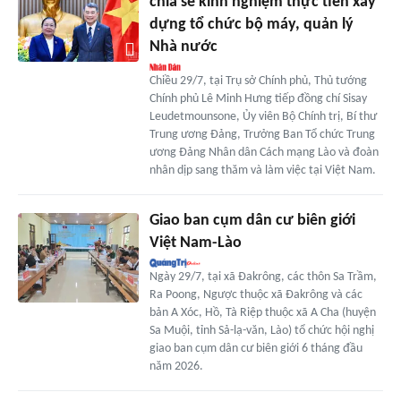
chia sẻ kinh nghiệm thực tiễn xây
dựng tổ chức bộ máy, quản lý
Nhà nước
Chiều 29/7, tại Trụ sở Chính phủ, Thủ tướng
Chính phủ Lê Minh Hưng tiếp đồng chí Sisay
Leudetmounsone, Ủy viên Bộ Chính trị, Bí thư
Trung ương Đảng, Trưởng Ban Tổ chức Trung
ương Đảng Nhân dân Cách mạng Lào và đoàn
nhân dịp sang thăm và làm việc tại Việt Nam.
Giao ban cụm dân cư biên giới
Việt Nam-Lào
Ngày 29/7, tại xã Đakrông, các thôn Sa Trầm,
Ra Poong, Ngược thuộc xã Đakrông và các
bản A Xóc, Hồ, Tà Riệp thuộc xã A Cha (huyện
Sa Muội, tỉnh Sả-lạ-văn, Lào) tổ chức hội nghị
giao ban cụm dân cư biên giới 6 tháng đầu
năm 2026.