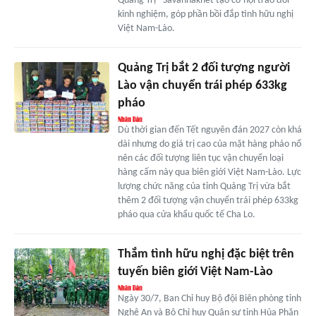
Quảng Trị - Savannakhet tạo cơ hội trao đổi
kinh nghiệm, góp phần bồi đắp tình hữu nghị
Việt Nam-Lào.
Quảng Trị bắt 2 đối tượng người
Lào vận chuyển trái phép 633kg
pháo
Dù thời gian đến Tết nguyên đán 2027 còn khá
dài nhưng do giá trị cao của mặt hàng pháo nổ
nên các đối tượng liên tục vận chuyển loại
hàng cấm này qua biên giới Việt Nam-Lào. Lực
lượng chức năng của tỉnh Quảng Trị vừa bắt
thêm 2 đối tượng vận chuyển trái phép 633kg
pháo qua cửa khẩu quốc tế Cha Lo.
Thắm tình hữu nghị đặc biệt trên
tuyến biên giới Việt Nam-Lào
Ngày 30/7, Ban Chỉ huy Bộ đội Biên phòng tỉnh
Nghệ An và Bộ Chỉ huy Quân sự tỉnh Hủa Phăn