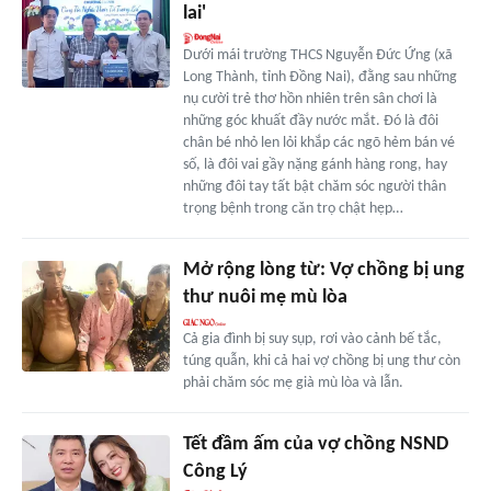
lai'
Dưới mái trường THCS Nguyễn Đức Ứng (xã
Long Thành, tỉnh Đồng Nai), đằng sau những
nụ cười trẻ thơ hồn nhiên trên sân chơi là
những góc khuất đầy nước mắt. Đó là đôi
chân bé nhỏ len lỏi khắp các ngõ hẻm bán vé
số, là đôi vai gầy nặng gánh hàng rong, hay
những đôi tay tất bật chăm sóc người thân
trọng bệnh trong căn trọ chật hẹp…
Mở rộng lòng từ: Vợ chồng bị ung
thư nuôi mẹ mù lòa
Cả gia đình bị suy sụp, rơi vào cảnh bế tắc,
túng quẫn, khi cả hai vợ chồng bị ung thư còn
phải chăm sóc mẹ già mù lòa và lẫn.
Tết đầm ấm của vợ chồng NSND
Công Lý