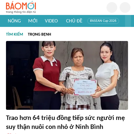
NÓNG
MỚI
VIDEO
CHỦ ĐỀ
#ASEAN Cup 2026
#Trí tuệ nhân tạo
#Mỹ - Iran
#Khám phá Việt Nam
TÌM KIẾM
TRỌNG BỆNH
#Khám phá thế giới
Trao hơn 64 triệu đồng tiếp sức người mẹ
suy thận nuôi con nhỏ ở Ninh Bình