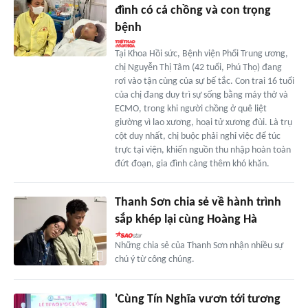
đình có cả chồng và con trọng
bệnh
Tại Khoa Hồi sức, Bệnh viện Phổi Trung ương,
chị Nguyễn Thị Tâm (42 tuổi, Phú Thọ) đang
rơi vào tận cùng của sự bế tắc. Con trai 16 tuổi
của chị đang duy trì sự sống bằng máy thở và
ECMO, trong khi người chồng ở quê liệt
giường vì lao xương, hoại tử xương đùi. Là trụ
cột duy nhất, chị buộc phải nghỉ việc để túc
trực tại viện, khiến nguồn thu nhập hoàn toàn
đứt đoạn, gia đình càng thêm khó khăn.
Thanh Sơn chia sẻ về hành trình
sắp khép lại cùng Hoàng Hà
Những chia sẻ của Thanh Sơn nhận nhiều sự
chú ý từ công chúng.
'Cùng Tín Nghĩa vươn tới tương