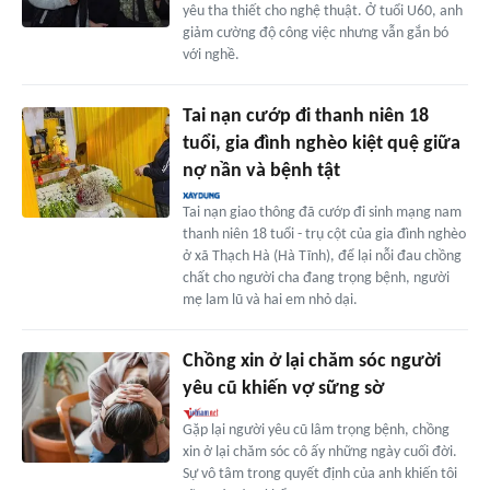
yêu tha thiết cho nghệ thuật. Ở tuổi U60, anh
giảm cường độ công việc nhưng vẫn gắn bó
với nghề.
Tai nạn cướp đi thanh niên 18
tuổi, gia đình nghèo kiệt quệ giữa
nợ nần và bệnh tật
Tai nạn giao thông đã cướp đi sinh mạng nam
thanh niên 18 tuổi - trụ cột của gia đình nghèo
ở xã Thạch Hà (Hà Tĩnh), để lại nỗi đau chồng
chất cho người cha đang trọng bệnh, người
mẹ lam lũ và hai em nhỏ dại.
Chồng xin ở lại chăm sóc người
yêu cũ khiến vợ sững sờ
Gặp lại người yêu cũ lâm trọng bệnh, chồng
xin ở lại chăm sóc cô ấy những ngày cuối đời.
Sự vô tâm trong quyết định của anh khiến tôi