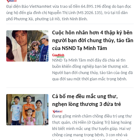
Đại diện Báo VietNamNet vừa trao số tiền 64.895.196 đồng do bạn đọc
ủng hộ đến gia đình chị Nguyễn Thị Linh (MS 2026.135), trú tại tổ dân
phố Phương Xá, phường Lê Hồ, tỉnh Ninh Bình.
Cuộc hôn nhân hơn 4 thập kỷ bên
người bạn đời chung thủy, tảo tần
của NSND Tạ Minh Tâm
NSND Tạ Minh Tâm mới đây đã chia sẻ tin
buồn khiến đồng nghiệp bạn bè thương xót.
Người bạn đời chung thủy, tảo tân của ông đã
qua đời sau một thời gian mắc trọng bệnh.
Cả bố mẹ đều mắc ung thư,
nghẹn lòng thương 3 đứa trẻ
Đang gồng mình chăm chồng điều trị ung thư
thực quản, chị Hiền (ở Quảng Trị) bàng hoàng
khi biết mình mắc ung thư tuyến giáp. Hai vợ
chồng cùng mang trọng bệnh, 3 con nhỏ và