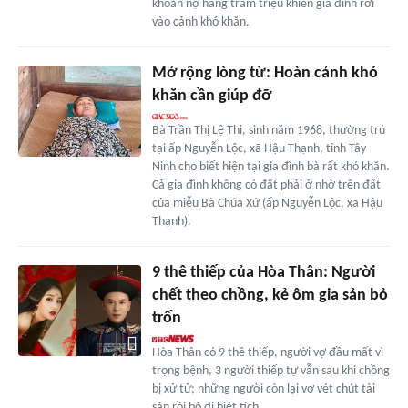
khoản nợ hàng trăm triệu khiến gia đình rơi
vào cảnh khó khăn.
Mở rộng lòng từ: Hoàn cảnh khó
khăn cần giúp đỡ
Bà Trần Thị Lệ Thi, sinh năm 1968, thường trú
tại ấp Nguyễn Lộc, xã Hậu Thạnh, tỉnh Tây
Ninh cho biết hiện tại gia đình bà rất khó khăn.
Cả gia đình không có đất phải ở nhờ trên đất
của miễu Bà Chúa Xứ (ấp Nguyễn Lộc, xã Hậu
Thạnh).
9 thê thiếp của Hòa Thân: Người
chết theo chồng, kẻ ôm gia sản bỏ
trốn
Hòa Thân có 9 thê thiếp, người vợ đầu mất vì
trọng bệnh, 3 người thiếp tự vẫn sau khi chồng
bị xử tử; những người còn lại vơ vét chút tài
sản rồi bỏ đi biệt tích.