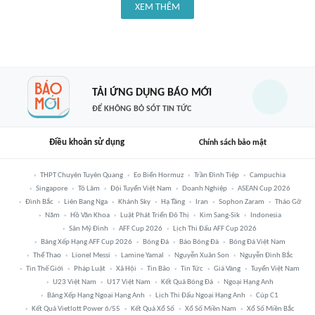
XEM THÊM
TẢI ỨNG DỤNG BÁO MỚI
ĐỂ KHÔNG BỎ SÓT TIN TỨC
Điều khoản sử dụng
Chính sách bảo mật
THPT Chuyên Tuyên Quang
Eo Biển Hormuz
Trần Đình Tiệp
Campuchia
Singapore
Tô Lâm
Đội Tuyển Việt Nam
Doanh Nghiệp
ASEAN Cup 2026
Đình Bắc
Liên Bang Nga
Khánh Sky
Hạ Tầng
Iran
Sophon Zaram
Tháo Gỡ
Năm
Hồ Văn Khoa
Luật Phát Triển Đô Thị
Kim Sang-Sik
Indonesia
Sân Mỹ Đình
AFF Cup 2026
Lịch Thi Đấu AFF Cup 2026
Bảng Xếp Hạng AFF Cup 2026
Bóng Đá
Báo Bóng Đá
Bóng Đá Việt Nam
Thể Thao
Lionel Messi
Lamine Yamal
Nguyễn Xuân Son
Nguyễn Đình Bắc
Tin Thế Giới
Pháp Luật
Xã Hội
Tin Bão
Tin Tức
Giá Vàng
Tuyển Việt Nam
U23 Việt Nam
U17 Việt Nam
Kết Quả Bóng Đá
Ngoại Hạng Anh
Bảng Xếp Hạng Ngoại Hạng Anh
Lịch Thi Đấu Ngoại Hạng Anh
Cúp C1
Kết Quả Vietlott Power 6/55
Kết Quả Xổ Số
Xổ Số Miền Nam
Xổ Số Miền Bắc