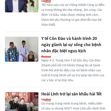
Tết năm nay của vợ chồng NSND Công Lý diễn
ra trong không khí nhẹ nhàng, ấm cúng. Gia
đình 'cô Đẩu' nhận được những tình cảm,
thăm hỏi yêu thương từ gia đình lẫn bạn bè
thân thiết.
Y tế Côn Đảo và hành trình 20
ngày giành lại sự sống cho bệnh
nhân đặc biệt nguy kịch
Ngày 4-2, Trung tâm Y tế Đặc khu Côn Đảo
(thành phố Hồ Chí Minh) thông tin về hành
trình hồi sinh kỳ diệu của nữ bệnh nhân cao
tuổi bị trọng bệnh với sự trợ giúp tận tình của
các y bác sĩ tại Đặc khu.
Hoài Linh trở lại sân khấu hài Tết
Dù mang trong mình trọng bệnh, nhiều biến
cố xảy ra nhưng NSƯT Hoài Linh vẫn dành tình