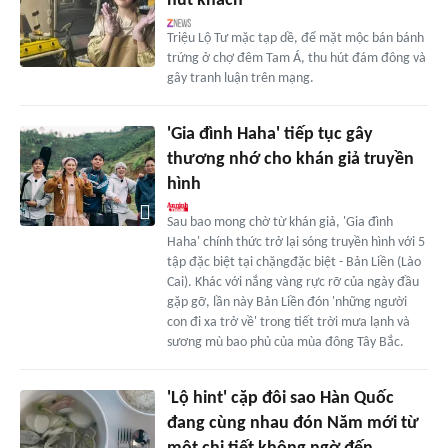
hút khách
Triệu Lộ Tư mặc tạp dề, để mặt mộc bán bánh
trứng ở chợ đêm Tam Á, thu hút đám đông và
gây tranh luận trên mạng.
'Gia đình Haha' tiếp tục gây
thương nhớ cho khán giả truyền
hình
Sau bao mong chờ từ khán giả, 'Gia đình
Haha' chính thức trở lại sóng truyền hình với 5
tập đặc biệt tại chặngđặc biệt - Bản Liền (Lào
Cai). Khác với nắng vàng rực rỡ của ngày đầu
gặp gỡ, lần này Bản Liền đón 'những người
con đi xa trở về' trong tiết trời mưa lạnh và
sương mù bao phủ của mùa đông Tây Bắc.
'Lộ hint' cặp đôi sao Hàn Quốc
đang cùng nhau đón Năm mới từ