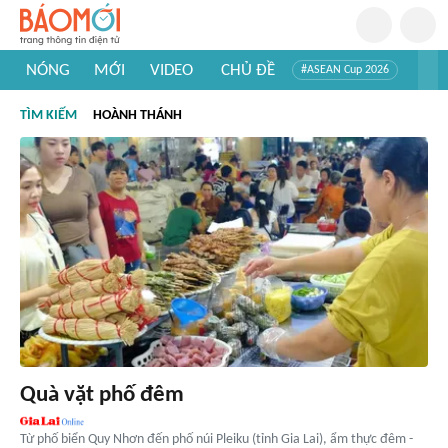
NÓNG
MỚI
VIDEO
CHỦ ĐỀ
#ASEAN Cup 2026
#Trí tuệ nhân tạo
#Mỹ - Iran
#Khám phá Việt Nam
TÌM KIẾM
HOÀNH THÁNH
#Khám phá thế giới
Quà vặt phố đêm
Từ phố biển Quy Nhơn đến phố núi Pleiku (tỉnh Gia Lai), ẩm thực đêm -