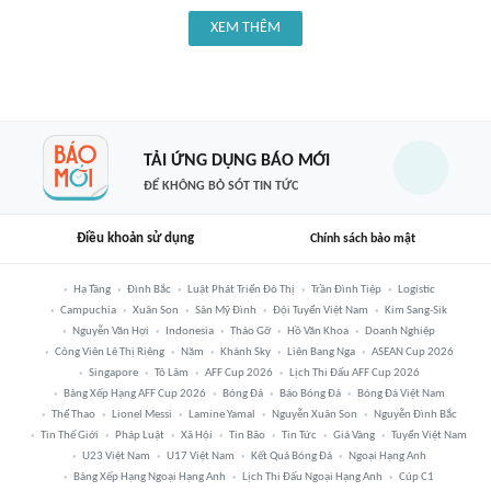
XEM THÊM
TẢI ỨNG DỤNG BÁO MỚI
ĐỂ KHÔNG BỎ SÓT TIN TỨC
Điều khoản sử dụng
Chính sách bảo mật
Hạ Tầng
Đình Bắc
Luật Phát Triển Đô Thị
Trần Đình Tiệp
Logistic
Campuchia
Xuân Son
Sân Mỹ Đình
Đội Tuyển Việt Nam
Kim Sang-Sik
Nguyễn Văn Hợi
Indonesia
Tháo Gỡ
Hồ Văn Khoa
Doanh Nghiệp
Công Viên Lê Thị Riêng
Năm
Khánh Sky
Liên Bang Nga
ASEAN Cup 2026
Singapore
Tô Lâm
AFF Cup 2026
Lịch Thi Đấu AFF Cup 2026
Bảng Xếp Hạng AFF Cup 2026
Bóng Đá
Báo Bóng Đá
Bóng Đá Việt Nam
Thể Thao
Lionel Messi
Lamine Yamal
Nguyễn Xuân Son
Nguyễn Đình Bắc
Tin Thế Giới
Pháp Luật
Xã Hội
Tin Bão
Tin Tức
Giá Vàng
Tuyển Việt Nam
U23 Việt Nam
U17 Việt Nam
Kết Quả Bóng Đá
Ngoại Hạng Anh
Bảng Xếp Hạng Ngoại Hạng Anh
Lịch Thi Đấu Ngoại Hạng Anh
Cúp C1