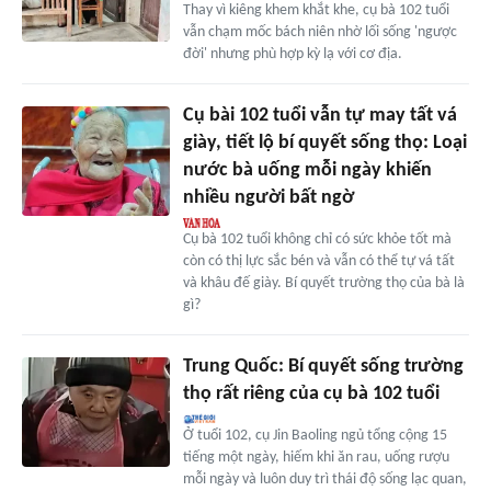
Thay vì kiêng khem khắt khe, cụ bà 102 tuổi
vẫn chạm mốc bách niên nhờ lối sống 'ngược
đời' nhưng phù hợp kỳ lạ với cơ địa.
Cụ bài 102 tuổi vẫn tự may tất vá
giày, tiết lộ bí quyết sống thọ: Loại
nước bà uống mỗi ngày khiến
nhiều người bất ngờ
Cụ bà 102 tuổi không chỉ có sức khỏe tốt mà
còn có thị lực sắc bén và vẫn có thể tự vá tất
và khâu đế giày. Bí quyết trường thọ của bà là
gì?
Trung Quốc: Bí quyết sống trường
thọ rất riêng của cụ bà 102 tuổi
Ở tuổi 102, cụ Jin Baoling ngủ tổng cộng 15
tiếng một ngày, hiếm khi ăn rau, uống rượu
mỗi ngày và luôn duy trì thái độ sống lạc quan,