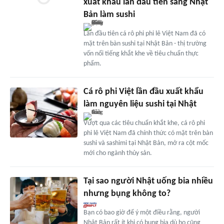
xuất khẩu lần đầu tiên sang Nhật
Bản làm sushi
Lần đầu tiên cá rô phi phi lê Việt Nam đã có
mặt trên bàn sushi tại Nhật Bản - thị trường
vốn nổi tiếng khắt khe về tiêu chuẩn thực
phẩm.
Cá rô phi Việt lần đầu xuất khẩu
làm nguyên liệu sushi tại Nhật
Vượt qua các tiêu chuẩn khắt khe, cá rô phi
phi lê Việt Nam đã chính thức có mặt trên bàn
sushi và sashimi tại Nhật Bản, mở ra cột mốc
mới cho ngành thủy sản.
Tại sao người Nhật uống bia nhiều
nhưng bụng không to?
Bạn có bao giờ để ý một điều rằng, người
Nhật Bản rất ít khi có bụng bia dù họ cũng