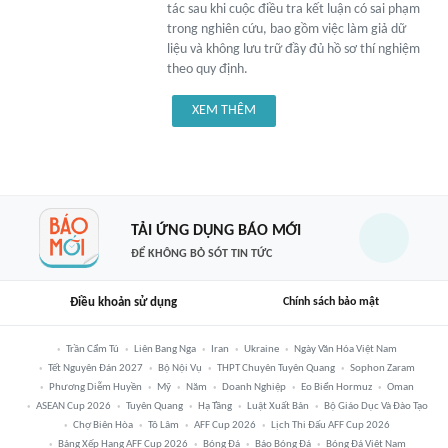
tác sau khi cuộc điều tra kết luận có sai phạm
trong nghiên cứu, bao gồm việc làm giả dữ
liệu và không lưu trữ đầy đủ hồ sơ thí nghiệm
theo quy định.
XEM THÊM
TẢI ỨNG DỤNG BÁO MỚI
ĐỂ KHÔNG BỎ SÓT TIN TỨC
Điều khoản sử dụng
Chính sách bảo mật
Trần Cẩm Tú
Liên Bang Nga
Iran
Ukraine
Ngày Văn Hóa Việt Nam
Tết Nguyên Đán 2027
Bộ Nội Vụ
THPT Chuyên Tuyên Quang
Sophon Zaram
Phương Diễm Huyền
Mỹ
Năm
Doanh Nghiệp
Eo Biển Hormuz
Oman
ASEAN Cup 2026
Tuyên Quang
Hạ Tầng
Luật Xuất Bản
Bộ Giáo Dục Và Đào Tạo
Chợ Biên Hòa
Tô Lâm
AFF Cup 2026
Lịch Thi Đấu AFF Cup 2026
Bảng Xếp Hạng AFF Cup 2026
Bóng Đá
Báo Bóng Đá
Bóng Đá Việt Nam