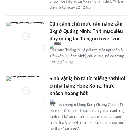
chuỗi hoạt động tại Ngày hội ẩm thực 'Vị biển'
diễn ra từ ngày 22 - 24/5.
Cận cảnh chú mực câu nặng gần
3kg ở Quảng Ninh: Thịt mực siêu
dày mang lại độ ngon tuyệt vời
Con mực 'khổng lồ' này được một ngư dân ở
Tiên Yên (Quảng Ninh) câu được, nó có trọng
lượng gần 3kg.
Sinh vật lạ bò ra từ miếng sashimi
ở nhà hàng Hong Kong, thực
khách hoảng hốt
Một nhà hàng ở Hong Kong (Trung Quốc) đã
phải xin lỗi sau khi thực khách ghi lại cảnh một
'sinh vật lạ' bò ra từ miếng sashimi (cá sống)
trên đĩa. Video khiến nhiều cư dân mạng nói
họ thấy 'gai người'.