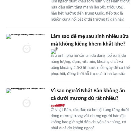
Kim ngạch xuất khẩu tôm hùm Việt Nam trong
nửa đầu năm tăng mạnh lên 585 triệu USD,
hầu hết hướng đến Trung Quốc, tiếp tục là
nguồn cung nổi bật ở thị trường tỷ dân này.
Làm sao để mẹ sau sinh nhiều sữa
mà không kiêng khem khắt khe?
Sau sinh, phụ nữ cần ăn đa dạng, bổ sung đủ
năng lượng, đạm, vitamin, khoáng chất và
uống khoảng 2,5-3 lít nước mỗi ngày để cơ thể
phục hồi, đồng thời hỗ trợ quá trình tạo sữa.
Vì sao người Nhật Bản không ăn
cá dưới mương dù rất nhiều?
Ở Nhật Bản, các đàn cá bơi lội tung tăng dưới
dòng mương trong vắt nhưng người bản địa
không bao giờ nghĩ đến chuyện ăn chúng, có
phải vì cá đó không ngon?