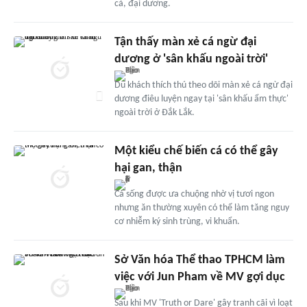
cả, đại dương.
Tận thấy màn xẻ cá ngừ đại
dương ở 'sân khấu ngoài trời'
Du khách thích thú theo dõi màn xẻ cá ngừ đại
dương điêu luyện ngay tại 'sân khấu ẩm thực'
ngoài trời ở Đắk Lắk.
Một kiểu chế biến cá có thể gây
hại gan, thận
Cá sống được ưa chuộng nhờ vị tươi ngon
nhưng ăn thường xuyên có thể làm tăng nguy
cơ nhiễm ký sinh trùng, vi khuẩn.
Sở Văn hóa Thể thao TPHCM làm
việc với Jun Pham về MV gợi dục
Sau khi MV 'Truth or Dare' gây tranh cãi vì loạt