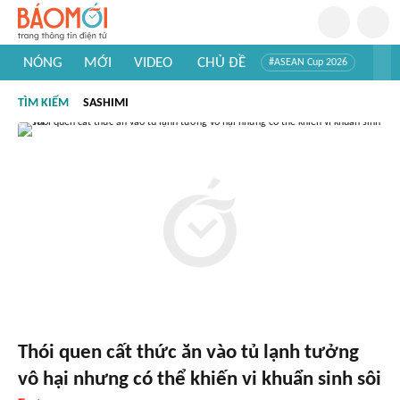
NÓNG
MỚI
VIDEO
CHỦ ĐỀ
#ASEAN Cup 2026
#Trí tuệ nhân tạo
#Mỹ - Iran
#Khám phá Việt Nam
TÌM KIẾM
SASHIMI
#Khám phá thế giới
Thói quen cất thức ăn vào tủ lạnh tưởng
vô hại nhưng có thể khiến vi khuẩn sinh sôi