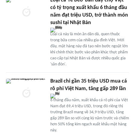
Loại cá 'rẻ bèo' bán đầy chợ Việt
có tỷ trọng xuất khẩu 6 tháng đầu
năm đạt triệu USD, trở thành món
sushi tại Nhật Bản
Loại cá này là món ăn dân dã, quen thuộc
trong bữa cơm của nhiều gia đình Việt. Mới
đây, mặt hàng này đã tạo nên bước ngoặt lớn
khi chính thức bước vào phân khúc thực phẩm
cao cấp tại Nhật Bản và được nhiều quốc gia
'săn đón'.
Brazil chi gần 35 triệu USD mua cá
rô phi Việt Nam, tăng gấp 289 lần
6 tháng đầu năm, xuất khẩu cá rô phi của Việt
Nam đạt 69,4 triệu USD, trong đó riêng thị
trường Brazil mang về 34,9 triệu USD, tăng
gấp 289 lần so với cùng kỳ năm trước và chiếm
hơn 50% tổng kim ngạch xuất khẩu mặt hàng
này.