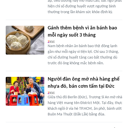
áp, tiểu đường hay mỡ máu cao, bất ngờ phát
hiện chỉ số đường huyết vượt ngưỡng bình
thường trong lần khám sức khỏe định kỳ.
Gánh thêm bệnh vì ăn bánh bao
mỗi ngày suốt 3 tháng
Nam bệnh nhân ăn bánh bao thịt đông lạnh
gần như mỗi ngày vì tiện lợi. Chỉ sau 3 tháng,
chỉ số đường huyết tăng cao bất thường dù
trước đó ông không mắc bệnh nền.
Người đàn ông mở nhà hàng ghế
nhựa đỏ, bán cơm tấm tại Đức
Giữa thủ đô Berlin (Đức), Trương Sĩ An mở nhà
hàng Việt mang tên Đistrict Một. Tại đây, thực
khách ngồi ở vỉa hè TP.HCM, ăn phở, bánh ướt
Buôn Ma Thuột (Đắk Lắk) bằng đũa.