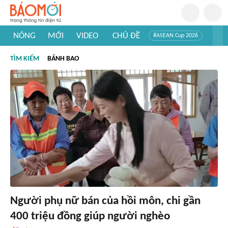
NÓNG
MỚI
VIDEO
CHỦ ĐỀ
#ASEAN Cup 2026
#Trí tuệ nhân tạo
#Mỹ - Iran
#Khám phá Việt Nam
TÌM KIẾM
BÁNH BAO
#Khám phá thế giới
Người phụ nữ bán của hồi môn, chi gần
400 triệu đồng giúp người nghèo