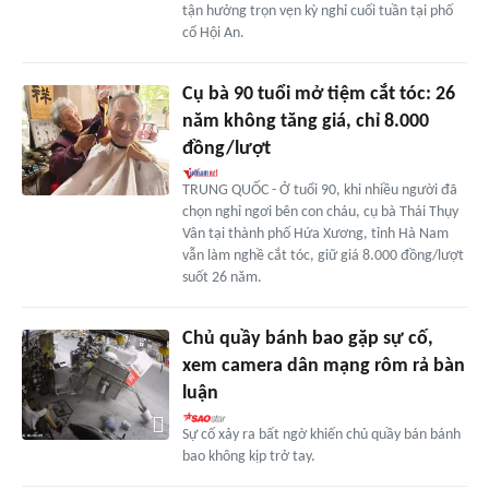
tận hưởng trọn vẹn kỳ nghỉ cuối tuần tại phố
cổ Hội An.
Cụ bà 90 tuổi mở tiệm cắt tóc: 26
năm không tăng giá, chỉ 8.000
đồng/lượt
TRUNG QUỐC - Ở tuổi 90, khi nhiều người đã
chọn nghỉ ngơi bên con cháu, cụ bà Thái Thụy
Vân tại thành phố Hứa Xương, tỉnh Hà Nam
vẫn làm nghề cắt tóc, giữ giá 8.000 đồng/lượt
suốt 26 năm.
Chủ quầy bánh bao gặp sự cố,
xem camera dân mạng rôm rả bàn
luận
Sự cố xảy ra bất ngờ khiến chủ quầy bán bánh
bao không kịp trở tay.