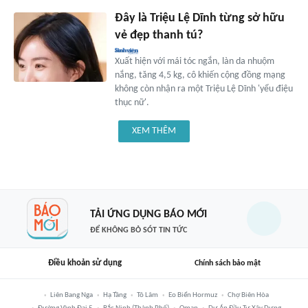
Đây là Triệu Lệ Dĩnh từng sở hữu
vẻ đẹp thanh tú?
Xuất hiện với mái tóc ngắn, làn da nhuộm
nắng, tăng 4,5 kg, cô khiến cộng đồng mạng
không còn nhận ra một Triệu Lệ Dĩnh 'yểu điệu
thục nữ'.
XEM THÊM
TẢI ỨNG DỤNG BÁO MỚI
ĐỂ KHÔNG BỎ SÓT TIN TỨC
Điều khoản sử dụng
Chính sách bảo mật
Liên Bang Nga
Hạ Tầng
Tô Lâm
Eo Biển Hormuz
Chợ Biên Hòa