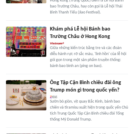
Hong Kong (Trung Quốc) diễn ra Lễ hội Bánh
bao Trường Châu, hay còn gọi là Lễ hội Thái
Bình Thanh Tiếu (Jiao Festival).
Khám phá Lễ hội Bánh bao
Trường Châu ở Hong Kong
Giữa những kiến trúc bằng tre và các đoàn
diễu hành rực rỡ sắc màu, 'linh hồn' của lễ hội
gói gọn trong một sản phẩm truyền thống:
bánh bao bình an (ping on bao).
Ông Tập Cận Bình chiêu đãi ông
Trump món gì trong quốc yến?
Sườn bò giòn, vịt quay Bắc Kinh, bánh bao
chiên và tiramisu xuất hiện trong quốc yến Chủ
tịch Trung Quốc Tập Cận Bình chiêu đãi Tổng
thống Mỹ Donald Trump.