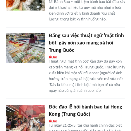
Mi Bánh Bao – một tiệm bánh bao bắt đầu xây
dựng thương hiệu từ quy mô nhỏ nhưng luôn
kiên định với triết lý kinh doanh 'giữ chất
lượng' trong bất kỳ tình huống nào.
Đằng sau việc thuật ngữ 'mặt tinh
bột' gây xôn xao mạng xã hội
Trung Quốc
Thuật ngữ 'mặt tinh bột' gần đây đã gây xôn
xao trên mạng xã hội Trung Quốc. Trào lưu này
xuất hiện khi một số influencer (người có ảnh
hưởng trên mạng xã hội) vừa véo má vừa nói:
'Đây là kiểu 'mặt tinh bột' mà bạn sẽ có nếu
ngày nào cũng ăn bánh bao hấp'.
Độc đáo lễ hội bánh bao tại Hong
Kong (Trung Quốc)
Từ ngày 21-25/5, tại Khu hành chính đặc biệt