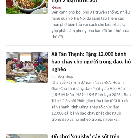
trộn 2 loại nước xốt
Bên cạnh phở bò, phở gà truyền thống, nhiều
hàng quán ở Hà Nội đã sáng tạo thêm các
món phở biến tấu với cách chế biến khác lạ,
góp phần làm phong phú bản đồ ẩm thực của
thủ đô.
Xã Tân Thạnh: Tặng 12.000 bánh
bao chay cho người trong đạo, hộ
nghèo
Đồng Tháp
Nhân Lễ kỷ niệm 87 năm Ngày Đức Huỳnh
Giáo Chủ khai sáng đạo Phật giáo Hòa Hảo
(18-5 Kỷ Mão 1939 - 18-5 Bính Ngọ 2026), Ban
Trị sự Giáo hội Phật giáo Hòa Hảo (PGHH) xã
Tân Thạnh, tỉnh Đồng Tháp tổ chức làm
12.000 cái bánh bao chay phát cho người
trong đạo và hộ nghèo trong, ngoài xã.
Đồ chơi 'squishy' gây sốt trên