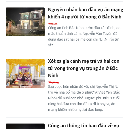
Nguyên nhân ban đầu vụ án mạng
khiến 4 người tử vong ở Bắc Ninh
Công an tỉnh Bắc Ninh bước đầu xác định, do
mâu thuẫn tình cảm, Nguyễn Văn Tuyên đã
dùng dao sát hại ba mẹ con chị N.T.N. rồi tự
sát.
Xót xa gia cảnh mẹ trẻ và hai con
tử vong trong vụ trọng án ở Bắc
Ninh
Sau cuộc hôn nhân đổ vỡ, chị Nguyễn Thị N.
trở về nhà bố mẹ đẻ ở phường Việt Yên (Bắc
Ninh) để nuôi con nhỏ. Người phụ nữ 31 tuổi
cùng hai đứa con thơ đã ra đi trong vụ án
mạng khiến nhiều người đau lòng.
Công an thông tin ban đầu về vụ