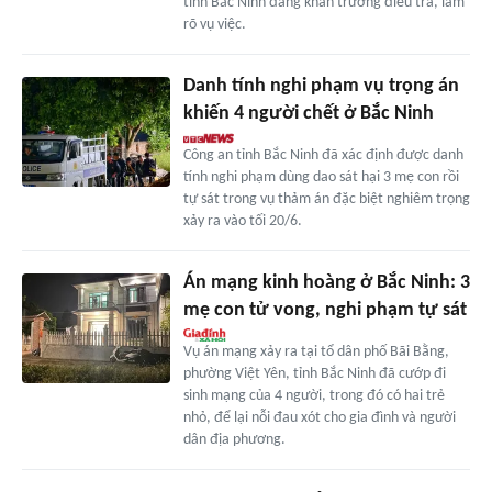
tỉnh Bắc Ninh đang khẩn trương điều tra, làm
rõ vụ việc.
Danh tính nghi phạm vụ trọng án
khiến 4 người chết ở Bắc Ninh
Công an tỉnh Bắc Ninh đã xác định được danh
tính nghi phạm dùng dao sát hại 3 mẹ con rồi
tự sát trong vụ thảm án đặc biệt nghiêm trọng
xảy ra vào tối 20/6.
Án mạng kinh hoàng ở Bắc Ninh: 3
mẹ con tử vong, nghi phạm tự sát
Vụ án mạng xảy ra tại tổ dân phố Bãi Bằng,
phường Việt Yên, tỉnh Bắc Ninh đã cướp đi
sinh mạng của 4 người, trong đó có hai trẻ
nhỏ, để lại nỗi đau xót cho gia đình và người
dân địa phương.