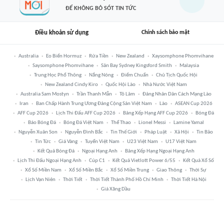
ĐỂ KHÔNG BỎ SÓT TIN TỨC
Điều khoản sử dụng
Chính sách bảo mật
Australia
Eo Biển Hormuz
Rửa Tiền
New Zealand
Xaysomphone Phomvihane
Saysomphone Phomvihane
Sân Bay Sydney Kingsford Smith
Malaysia
Trung Học Phổ Thông
Nắng Nóng
Điểm Chuẩn
Chủ Tịch Quốc Hội
New Zealand Cindy Kiro
Quốc Hội Lào
Nhà Nước Việt Nam
Australia Sam Mostyn
Trần Thanh Mẫn
Tô Lâm
Đảng Nhân Dân Cách Mạng Lào
Iran
Ban Chấp Hành Trung Ương Đảng Cộng Sản Việt Nam
Lào
ASEAN Cup 2026
AFF Cup 2026
Lịch Thi Đấu AFF Cup 2026
Bảng Xếp Hạng AFF Cup 2026
Bóng Đá
Báo Bóng Đá
Bóng Đá Việt Nam
Thể Thao
Lionel Messi
Lamine Yamal
Nguyễn Xuân Son
Nguyễn Đình Bắc
Tin Thế Giới
Pháp Luật
Xã Hội
Tin Bão
Tin Tức
Giá Vàng
Tuyển Việt Nam
U23 Việt Nam
U17 Việt Nam
Kết Quả Bóng Đá
Ngoại Hạng Anh
Bảng Xếp Hạng Ngoại Hạng Anh
Lịch Thi Đấu Ngoại Hạng Anh
Cúp C1
Kết Quả Vietlott Power 6/55
Kết Quả Xổ Số
Xổ Số Miền Nam
Xổ Số Miền Bắc
Xổ Số Miền Trung
Giao Thông
Thời Sự
Lịch Vạn Niên
Thời Tiết
Thời Tiết Thành Phố Hồ Chí Minh
Thời Tiết Hà Nội
Giá Xăng Dầu