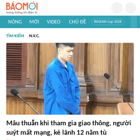
NÓNG
MỚI
VIDEO
CHỦ ĐỀ
#ASEAN Cup 2026
#Trí tuệ nhân tạo
#Mỹ - Iran
#Khám phá Việt Nam
TÌM KIẾM
N.V.C.
#Khám phá thế giới
Mâu thuẫn khi tham gia giao thông, người
suýt mất mạng, kẻ lãnh 12 năm tù