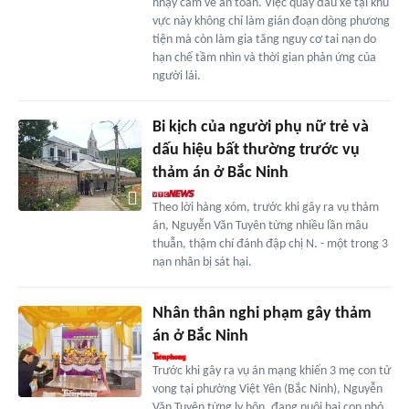
nhạy cảm về an toàn. Việc quay đầu xe tại khu
vực này không chỉ làm gián đoạn dòng phương
tiện mà còn làm gia tăng nguy cơ tai nạn do
hạn chế tầm nhìn và thời gian phản ứng của
người lái.
Bi kịch của người phụ nữ trẻ và
dấu hiệu bất thường trước vụ
thảm án ở Bắc Ninh
Theo lời hàng xóm, trước khi gây ra vụ thảm
án, Nguyễn Văn Tuyên từng nhiều lần mâu
thuẫn, thậm chí đánh đập chị N. - một trong 3
nạn nhân bị sát hại.
Nhân thân nghi phạm gây thảm
án ở Bắc Ninh
Trước khi gây ra vụ án mạng khiến 3 mẹ con tử
vong tại phường Việt Yên (Bắc Ninh), Nguyễn
Văn Tuyên từng ly hôn, đang nuôi hai con nhỏ