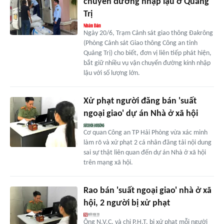
chuyển đường nhập lậu ở Quảng
Trị
Ngày 20/6, Trạm Cảnh sát giao thông Đakrông
(Phòng Cảnh sát Giao thông Công an tỉnh
Quảng Trị) cho biết, đơn vị liên tiếp phát hiện,
bắt giữ nhiều vụ vận chuyển đường kính nhập
lậu với số lượng lớn.
Xử phạt người đăng bán 'suất
ngoại giao' dự án Nhà ở xã hội
Cơ quan Công an TP Hải Phòng vừa xác minh
làm rõ và xử phạt 2 cá nhân đăng tải nội dung
sai sự thật liên quan đến dự án Nhà ở xã hội
trên mạng xã hội.
Rao bán 'suất ngoại giao' nhà ở xã
hội, 2 người bị xử phạt
Ông N.V.C. và chị P.H.T. bị xử phạt mỗi người