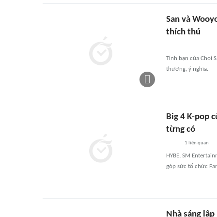
San và Wooyo
thích thú
Tình bạn của Choi S
thương, ý nghĩa.
Big 4 K-pop 
từng có
1
liên quan
HYBE, SM Entertainm
góp sức tổ chức Fan
Nhà sáng lập