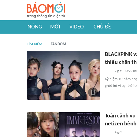
NÓNG
MỚI
VIDEO
CHỦ ĐỀ
TÌM KIẾM
FANDOM
BLACKPINK và
thiếu chân t
2 giờ
1970
liê
Kỷ niệm 10 năm hoạ
ghét bỏ vì sự 'trời 
Toàn cảnh vụ
netizen bênh
4 giờ