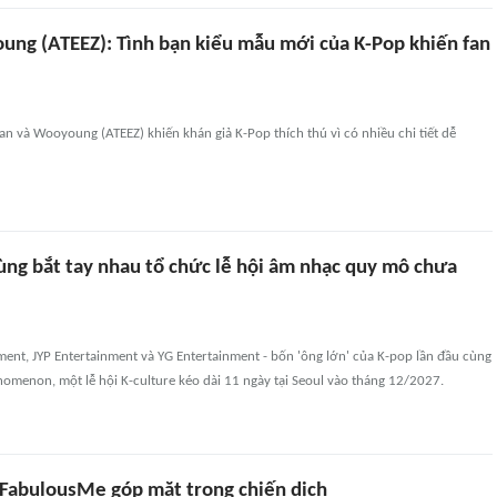
ung (ATEEZ): Tình bạn kiểu mẫu mới của K-Pop khiến fan
an và Wooyoung (ATEEZ) khiến khán giả K-Pop thích thú vì có nhiều chi tiết dễ
cùng bắt tay nhau tổ chức lễ hội âm nhạc quy mô chưa
ent, JYP Entertainment và YG Entertainment - bốn 'ông lớn' của K-pop lần đầu cùng
omenon, một lễ hội K-culture kéo dài 11 ngày tại Seoul vào tháng 12/2027.
 FabulousMe góp mặt trong chiến dịch