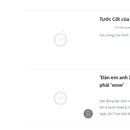
Tước Cốt của
14
liên qua
Sức nóng của Tước C
'Đàn em anh X
phải 'wow'
Vào đúng dịp sinh n
Đó là buổi Meet & G
ngày 26/7 tại một 