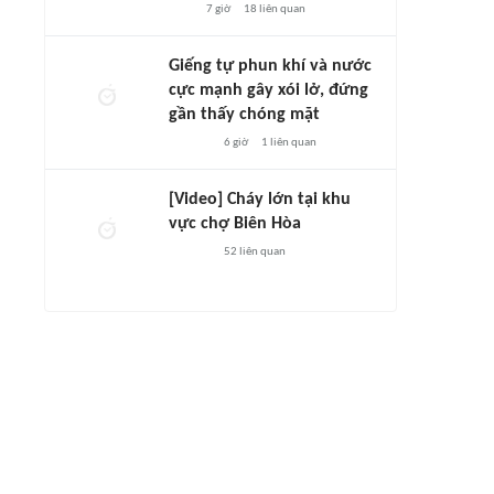
7 giờ
18
liên quan
Giếng tự phun khí và nước
cực mạnh gây xói lở, đứng
gần thấy chóng mặt
6 giờ
1
liên quan
[Video] Cháy lớn tại khu
vực chợ Biên Hòa
52
liên quan