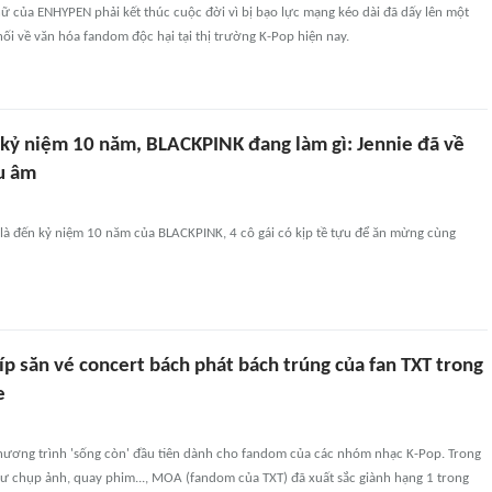
nữ của ENHYPEN phải kết thúc cuộc đời vì bị bạo lực mạng kéo dài đã dấy lên một
i về văn hóa fandom độc hại tại thị trường K-Pop hiện nay.
 kỷ niệm 10 năm, BLACKPINK đang làm gì: Jennie đã về
u âm
 là đến kỷ niệm 10 năm của BLACKPINK, 4 cô gái có kịp tề tựu để ăn mừng cùng
kíp săn vé concert bách phát bách trúng của fan TXT trong
e
chương trình 'sống còn' đầu tiên dành cho fandom của các nhóm nhạc K-Pop. Trong
hư chụp ảnh, quay phim..., MOA (fandom của TXT) đã xuất sắc giành hạng 1 trong