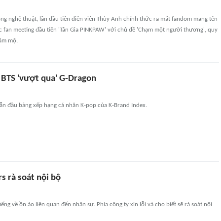
ng nghệ thuật, lần đầu tiên diễn viên Thùy Anh chính thức ra mắt fandom mang tên
 fan meeting đầu tiên 'Tân Gia PINKPAW' với chủ đề 'Chạm một người thương', quy
hâm mộ.
 BTS 'vượt qua' G-Dragon
ẫn đầu bảng xếp hạng cá nhân K-pop của K-Brand Index.
s rà soát nội bộ
ếng về ồn ào liên quan đến nhân sự. Phía công ty xin lỗi và cho biết sẽ rà soát nội