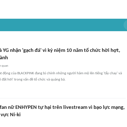
 YG nhận 'gạch đá' vì kỷ niệm 10 năm tổ chức hời hợt,
hành
n quan
t động của BLACKPINK đang bị chính những người hâm mộ lên tiếng 'tẩy chay' và
ơi đất hỡi' trong vấn đề tổ chức và quảng bá.
 fan nữ ENHYPEN tự hại trên livestream vì bạo lực mạng,
 vực Ni-ki