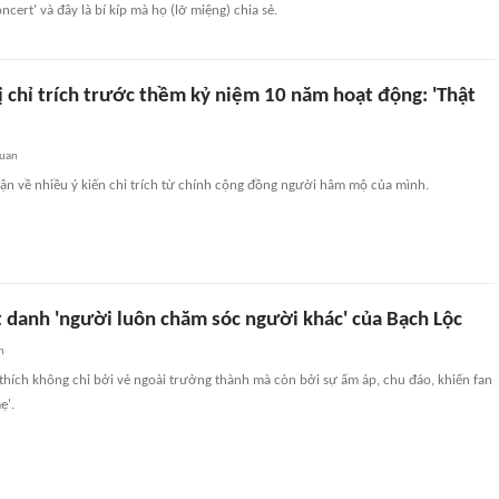
cert' và đây là bí kíp mà họ (lỡ miệng) chia sẻ.
 chỉ trích trước thềm kỷ niệm 10 năm hoạt động: 'Thật
quan
n về nhiều ý kiến chỉ trích từ chính cộng đồng người hâm mộ của mình.
t danh 'người luôn chăm sóc người khác' của Bạch Lộc
n
hích không chỉ bởi vẻ ngoài trưởng thành mà còn bởi sự ấm áp, chu đáo, khiến fan
ẹ'.