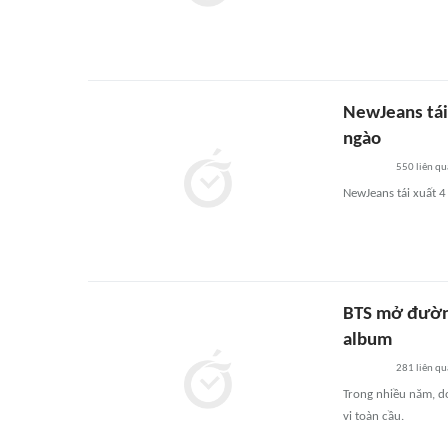
NewJeans tái
ngào
550
liên qu
NewJeans tái xuất 4
BTS mở đường
album
281
liên qu
Trong nhiều năm, d
vi toàn cầu.