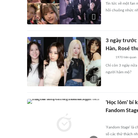
Tin tức về một fan 
hồi chuông nhức nhố
3 ngày trước
Hàn, Rosé th
1970
liên quan
Chỉ còn 3 ngày nữa
người hâm mộ?
'Học lỏm' bí 
Fandom Stag
'Fandom Stage' là 
số các thử thách n