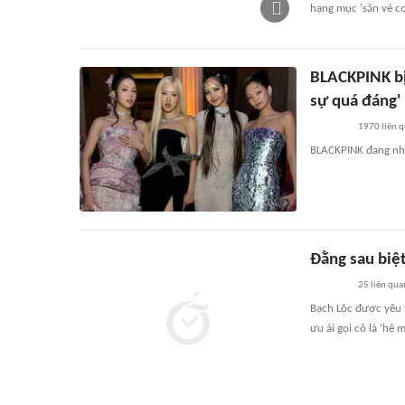
hạng mục 'săn vé con
BLACKPINK bị
sự quá đáng'
1970
liên 
BLACKPINK đang nhậ
Đằng sau biệ
25
liên qua
Bạch Lộc được yêu t
ưu ái gọi cô là 'hệ m