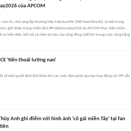
day2026 của APCOM
– Lan Vu, nhà sáng lập thương hiệu FabulousMe (Việt Nam/Hoa Kỳ), là một trong
ược giới thiệu trong chiến dịch #PrideEveryday2026 do APCOM thực hiện nhằm
về sự hiện diện, kết nối và niềm tự hào của cộng đồng LGBTQI+ trong cuộc sống hằng
CE 'tiến thoái lưỡng nan'
 lộ về một quyết định khó khăn khi các cuộc đàm phán gia hạn hợp đồng với JYP vẫn
hùy Anh ghi điểm với hình ảnh 'cô gái miền Tây' tại fan
tiên