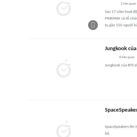
2
liên quan
Sau 17 năm hoạt độ
PINKPAW và tổ chức
tụ gần 150 người 
Jungkook của
8
liên quan
Jungkook của BTS d
SpaceSpeaker
SpaceSpeakers lên ti
bộ.