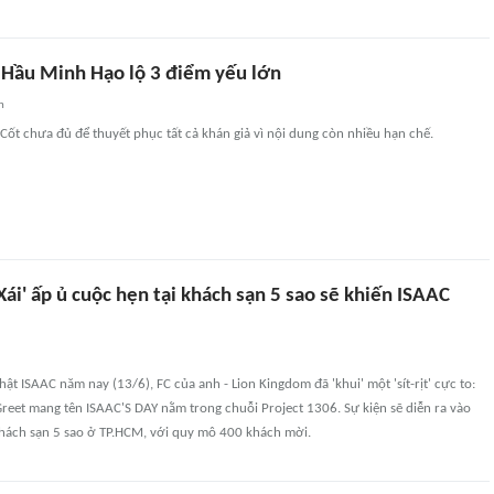
 Hầu Minh Hạo lộ 3 điểm yếu lớn
n
ốt chưa đủ để thuyết phục tất cả khán giả vì nội dung còn nhiều hạn chế.
ái' ấp ủ cuộc hẹn tại khách sạn 5 sao sẽ khiến ISAAC
hật ISAAC năm nay (13/6), FC của anh - Lion Kingdom đã 'khui' một 'sít-rịt' cực to:
reet mang tên ISAAC'S DAY nằm trong chuỗi Project 1306. Sự kiện sẽ diễn ra vào
khách sạn 5 sao ở TP.HCM, với quy mô 400 khách mời.