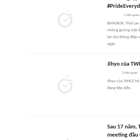
#PrideEvery
1
liên quan
BANGKOK, Thái Lan 
những gương mặt đ
lan tỏa thông điệp 
ngày.
Jihyo của TWI
3
liên quan
Jihyo của TWICE hé
đang tiếp diễn.
Sau 17 năm, T
meeting đầu 