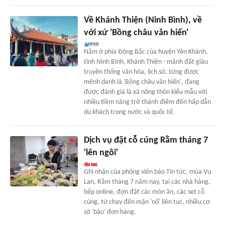
Về Khánh Thiện (Ninh Bình), về
với xứ 'Bồng châu văn hiến'
Nằm ở phía Đông Bắc của huyện Yên Khánh,
tỉnh Ninh Bình, Khánh Thiện - mảnh đất giàu
truyền thống văn hóa, lịch sử, từng được
mệnh danh là 'Bồng châu văn hiến', đang
được đánh giá là xã nông thôn kiểu mẫu với
nhiều tiềm năng trở thành điểm đến hấp dẫn
du khách trong nước và quốc tế.
Dịch vụ đặt cỗ cúng Rằm tháng 7
'lên ngôi'
Ghi nhận của phóng viên báo Tin tức, mùa Vu
Lan, Rằm tháng 7 năm nay, tại các nhà hàng,
bếp online, đơn đặt các món ăn, các set cỗ
cúng, từ chay đến mặn 'nổ' liên tục, nhiều cơ
sở 'bão' đơn hàng.