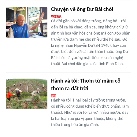
Chuyện về ông Dư Bài chòi
Cả đời gắn bó với tiếng trống, tiếng hô… rồi
đến lời ca bả chạo, dân ca, ông không chỉ giữ
gìn tinh hoa văn hóa cha ông mà còn góp phần
truyền lửa đam mê cho nhiều thế hệ sau. Đó
là nghệ nhân Nguyễn Dư (SN 1948), hay còn
được biết đến với cái tên thân thuộc 'ông Dư
Bài chòi', là gương mặt tiêu biểu của nghệ
thuật Bài chòi dân gian của tỉnh Bình Định.
Hành và tỏi: Thơm từ mâm cỗ
thơm ra đất trời
Hành và tỏi là hai loại cây trồng trong vườn,
có nhiều công dụng (chế biến thực phẩm, làm
thuốc). Nhưng với tôi và với nhiều người, đây
là hai loại rau gia vị quen thuộc, không thể
thiếu trong bữa ăn gia đình.