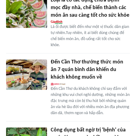
Loại lá có tác dụng chữa bệnh
mọc đầy nhà, chế biến thành các
món ăn sau càng tốt cho sức khỏe
Lá ổi được biết đến như một vị thuốc dân gian
tự nhiên.Tuy nhiên, ít ai biết dùng chúng để
chế biến món ăn, đồ uống rất tốt cho sức
khỏe.
Đến Cần Thơ thưởng thức món
ăn 7 quán bình dân khiến du
khách không muốn về
Đến Cần Thơ du khách không chỉ say đắm với
những khu vui chơi nghỉ dưỡng, những món ăn
đặc trưng mà còn bị thu hút bởi những quán
ăn vỉa hè lâu đời với nhiều món ăn địa phương
dân dã, thơm ngon và hấp dẫn.
Công dụng bất ngờ trị 'bệnh' của