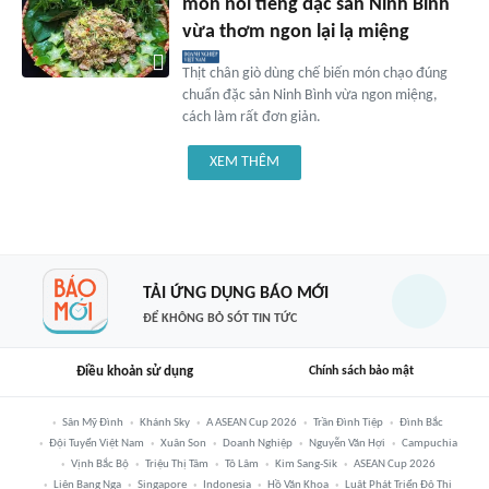
món nổi tiếng đặc sản Ninh Bình
vừa thơm ngon lại lạ miệng
Thịt chân giò dùng chế biến món chạo đúng
chuẩn đặc sản Ninh Bình vừa ngon miệng,
cách làm rất đơn giản.
XEM THÊM
TẢI ỨNG DỤNG BÁO MỚI
ĐỂ KHÔNG BỎ SÓT TIN TỨC
Điều khoản sử dụng
Chính sách bảo mật
Sân Mỹ Đình
Khánh Sky
A ASEAN Cup 2026
Trần Đình Tiệp
Đình Bắc
Đội Tuyển Việt Nam
Xuân Son
Doanh Nghiệp
Nguyễn Văn Hợi
Campuchia
Vịnh Bắc Bộ
Triệu Thị Tâm
Tô Lâm
Kim Sang-Sik
ASEAN Cup 2026
Liên Bang Nga
Singapore
Indonesia
Hồ Văn Khoa
Luật Phát Triển Đô Thị