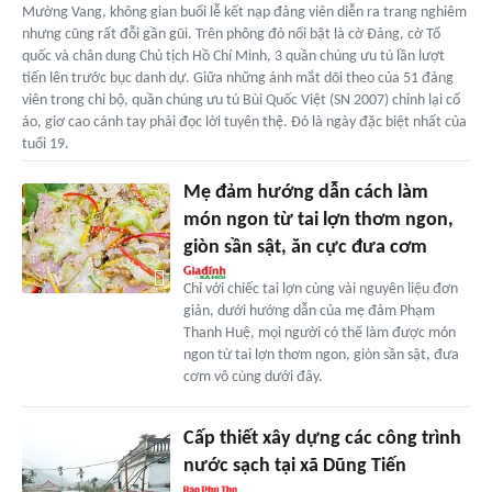
Mường Vang, không gian buổi lễ kết nạp đảng viên diễn ra trang nghiêm
nhưng cũng rất đỗi gần gũi. Trên phông đỏ nổi bật là cờ Đảng, cờ Tổ
quốc và chân dung Chủ tịch Hồ Chí Minh, 3 quần chúng ưu tú lần lượt
tiến lên trước bục danh dự. Giữa những ánh mắt dõi theo của 51 đảng
viên trong chi bộ, quần chúng ưu tú Bùi Quốc Việt (SN 2007) chỉnh lại cổ
áo, giơ cao cánh tay phải đọc lời tuyên thệ. Đó là ngày đặc biệt nhất của
tuổi 19.
Mẹ đảm hướng dẫn cách làm
món ngon từ tai lợn thơm ngon,
giòn sần sật, ăn cực đưa cơm
Chỉ với chiếc tai lợn cùng vài nguyên liệu đơn
giản, dưới hướng dẫn của mẹ đảm Phạm
Thanh Huệ, mọi người có thể làm được món
ngon từ tai lợn thơm ngon, giòn sần sật, đưa
cơm vô cùng dưới đây.
Cấp thiết xây dựng các công trình
nước sạch tại xã Dũng Tiến