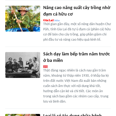
Nâng cao năng suất cây trồng nhờ
đạm cá hữu cơ
Thời gian gần đây, một số nông dân huyện Chư
Păh, tỉnh Gia Lai đã tự ủ đạm cá (phân cá) hữu
cơ để bón cho cây trồng, góp phần giảm chi
phí đầu tư và nâng cao hiệu quả kinh tế.
Sách dạy làm bếp trăm năm trước
ở ba miền
Thật đáng ngạc nhiên là cách nay gần trăm
năm, khoảng từ thập niên 1930, ở khắp ba kỳ
trên đất nước Việt Nam đã xuất bản những
cuốn sách ẩm thực với nội dung khá tốt,
hướng dẫn cặn kẽ và chi tiết. Các món ăn
trong sách bao gồm các nhóm cao cấp, trung
lưu và bình dân.