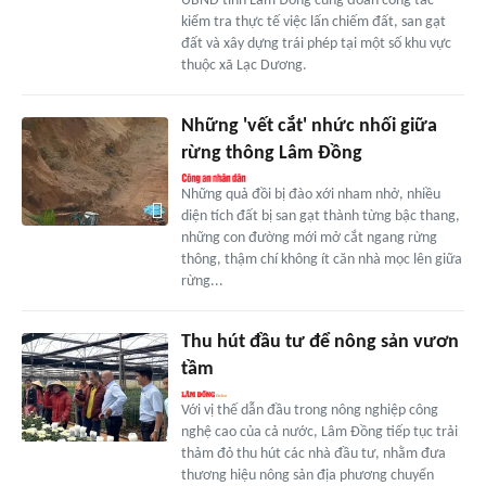
UBND tỉnh Lâm Đồng cùng đoàn công tác
kiểm tra thực tế việc lấn chiếm đất, san gạt
đất và xây dựng trái phép tại một số khu vực
thuộc xã Lạc Dương.
Những 'vết cắt' nhức nhối giữa
rừng thông Lâm Đồng
Những quả đồi bị đào xới nham nhở, nhiều
diện tích đất bị san gạt thành từng bậc thang,
những con đường mới mở cắt ngang rừng
thông, thậm chí không ít căn nhà mọc lên giữa
rừng...
Thu hút đầu tư để nông sản vươn
tầm
Với vị thế dẫn đầu trong nông nghiệp công
nghệ cao của cả nước, Lâm Đồng tiếp tục trải
thảm đỏ thu hút các nhà đầu tư, nhằm đưa
thương hiệu nông sản địa phương chuyển