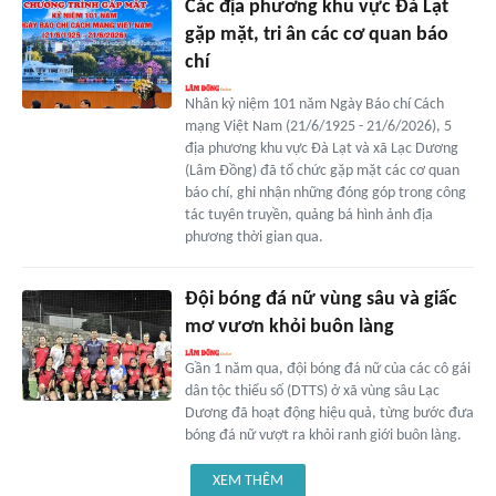
Các địa phương khu vực Đà Lạt
gặp mặt, tri ân các cơ quan báo
chí
Nhân kỷ niệm 101 năm Ngày Báo chí Cách
mạng Việt Nam (21/6/1925 - 21/6/2026), 5
địa phương khu vực Đà Lạt và xã Lạc Dương
(Lâm Đồng) đã tổ chức gặp mặt các cơ quan
báo chí, ghi nhận những đóng góp trong công
tác tuyên truyền, quảng bá hình ảnh địa
phương thời gian qua.
Đội bóng đá nữ vùng sâu và giấc
mơ vươn khỏi buôn làng
Gần 1 năm qua, đội bóng đá nữ của các cô gái
dân tộc thiểu số (DTTS) ở xã vùng sâu Lạc
Dương đã hoạt động hiệu quả, từng bước đưa
bóng đá nữ vượt ra khỏi ranh giới buôn làng.
XEM THÊM