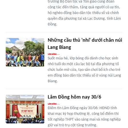
trưởng Bộ Dân tộc và Tôn giáo cùng đoàn
công tác đến thăm, tặng quà người có uy tín,
hộ nghèo đồng bào dân tộc thiểu số và chính
quyền địa phương tại xã Lạc Dương, tỉnh Lâm
Đồng.
Những cầu thủ 'nhí' dưới chân núi
Lang Biang
Suốt mùa hè, lớp bóng đá dành cho học sinh
nhỏ tuổi do một câu lạc bộ tại địa phương tổ
chức luôn mở cửa, tạo sân chơi bổ ích cho trẻ
em đồng bào dân tộc thiểu số ở vùng núi Lang
Biang.
Lâm Đồng hôm nay 30/6
Điểm tin Lâm Đồng ngày 30/06: HĐND tỉnh
khai mạc kỳ họp thường lệ, công bố điểm thi
tốt nghiệp THPT vào sáng mai và nông nghiệp
giữ vai trò trụ cột tăng trưởng.