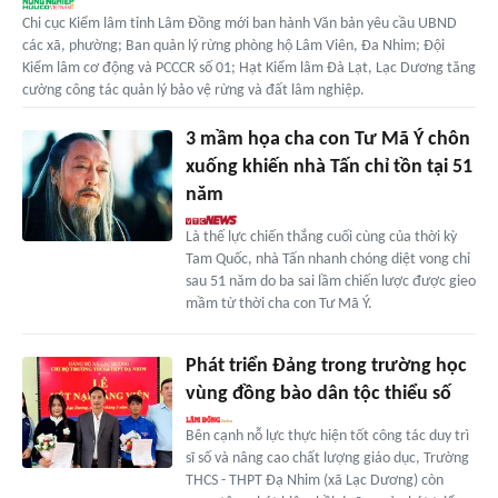
Chi cục Kiểm lâm tỉnh Lâm Đồng mới ban hành Văn bản yêu cầu UBND
các xã, phường; Ban quản lý rừng phòng hộ Lâm Viên, Đa Nhim; Đội
Kiểm lâm cơ động và PCCCR số 01; Hạt Kiểm lâm Đà Lạt, Lạc Dương tăng
cường công tác quản lý bảo vệ rừng và đất lâm nghiệp.
3 mầm họa cha con Tư Mã Ý chôn
xuống khiến nhà Tấn chỉ tồn tại 51
năm
Là thế lực chiến thắng cuối cùng của thời kỳ
Tam Quốc, nhà Tấn nhanh chóng diệt vong chỉ
sau 51 năm do ba sai lầm chiến lược được gieo
mầm từ thời cha con Tư Mã Ý.
Phát triển Ðảng trong trường học
vùng đồng bào dân tộc thiểu số
Bên cạnh nỗ lực thực hiện tốt công tác duy trì
sĩ số và nâng cao chất lượng giáo dục, Trường
THCS - THPT Đạ Nhim (xã Lạc Dương) còn