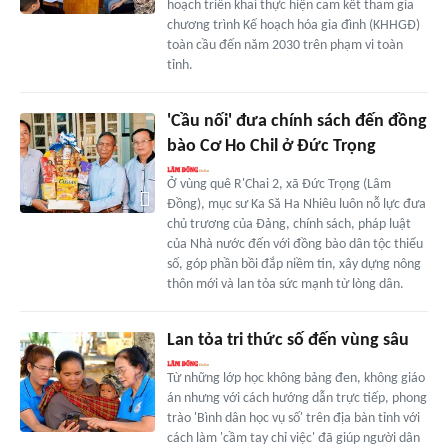
hoạch triển khai thực hiện cam kết tham gia
chương trình Kế hoạch hóa gia đình (KHHGĐ)
toàn cầu đến năm 2030 trên phạm vi toàn
tỉnh.
'Cầu nối' đưa chính sách đến đồng
bào Cơ Ho Chil ở Đức Trọng
Ở vùng quê R'Chai 2, xã Đức Trọng (Lâm
Đồng), mục sư Ka Să Ha Nhiêu luôn nỗ lực đưa
chủ trương của Đảng, chính sách, pháp luật
của Nhà nước đến với đồng bào dân tộc thiểu
số, góp phần bồi đắp niềm tin, xây dựng nông
thôn mới và lan tỏa sức mạnh từ lòng dân.
Lan tỏa tri thức số đến vùng sâu
Từ những lớp học không bảng đen, không giáo
án nhưng với cách hướng dẫn trực tiếp, phong
trào 'Bình dân học vụ số' trên địa bàn tỉnh với
cách làm 'cầm tay chỉ việc' đã giúp người dân