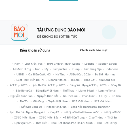
TẢI ỨNG DỤNG BÁO MỚI
ĐỂ KHÔNG BỎ SÓT TIN TỨC
Điều khoản sử dụng
Chính sách bảo mật
Năm
Luật Kiến Trúc
THPT Chuyên Tuyên Quang
Logistic
Sophon Zaram
Lê Minh Hưng
Iran
Mỹ
Campuchia
Trump
Liên Bang Nga
Indonesia
UBND
Đại Biểu Quốc Hội
Hạ Tầng
ASEAN Cup 2026
Eo Biển Hormuz
Luật Phát Triển Đô Thị
Doanh Nghiệp
Tô Lâm
Tháo Gỡ
Kim Sang-Sik
AFF Cup 2026
Lịch Thi Đấu AFF Cup 2026
Bảng Xếp Hạng AFF Cup 2026
Bóng Đá
Báo Bóng Đá
Bóng Đá Việt Nam
Thể Thao
Lionel Messi
Lamine Yamal
Nguyễn Xuân Son
Nguyễn Đình Bắc
Tin Thế Giới
Pháp Luật
Xã Hội
Tin Bão
Tin Tức
Giá Vàng
Tuyển Việt Nam
U23 Việt Nam
U17 Việt Nam
Kết Quả Bóng Đá
Ngoại Hạng Anh
Bảng Xếp Hạng Ngoại Hạng Anh
Lịch Thi Đấu Ngoại Hạng Anh
Cúp C1
Kết Quả Vietlott Power 6/55
Kết Quả Xổ Số
Xổ Số Miền Nam
Xổ Số Miền Bắc
Xổ Số Miền Trung
Giao Thông
Thời Sự
Lịch Vạn Niên
Thời Tiết
Thời Tiết Thành Phố Hồ Chí Minh
Thời Tiết Hà Nội