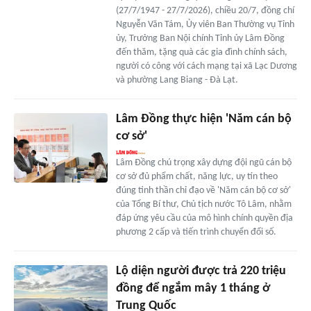
(27/7/1947 - 27/7/2026), chiều 20/7, đồng chí
Nguyễn Văn Tám, Ủy viên Ban Thường vụ Tỉnh
ủy, Trưởng Ban Nội chính Tỉnh ủy Lâm Đồng
đến thăm, tặng quà các gia đình chính sách,
người có công với cách mạng tại xã Lạc Dương
và phường Lang Biang - Đà Lạt.
Lâm Đồng thực hiện 'Năm cán bộ
cơ sở'
Lâm Đồng chú trọng xây dựng đội ngũ cán bộ
cơ sở đủ phẩm chất, năng lực, uy tín theo
đúng tinh thần chỉ đạo về 'Năm cán bộ cơ sở'
của Tổng Bí thư, Chủ tịch nước Tô Lâm, nhằm
đáp ứng yêu cầu của mô hình chính quyền địa
phương 2 cấp và tiến trình chuyển đổi số.
Lộ diện người được trả 220 triệu
đồng để ngắm mây 1 tháng ở
Trung Quốc