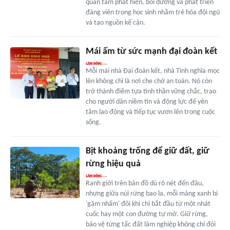
quan tâm phát hiện, bồi dưỡng và phát triển
đảng viên trong học sinh nhằm trẻ hóa đội ngũ
và tạo nguồn kế cận.
Mái ấm từ sức mạnh đại đoàn kết
Mỗi mái nhà Đại đoàn kết, nhà Tình nghĩa mọc
lên không chỉ là nơi che chở an toàn. Nó còn
trở thành điểm tựa tinh thần vững chắc, trao
cho người dân niềm tin và động lực để yên
tâm lao động và tiếp tục vươn lên trong cuộc
sống.
Bịt khoảng trống để giữ đất, giữ
rừng hiệu quả
Ranh giới trên bản đồ dù rõ nét đến đâu,
nhưng giữa núi rừng bao la, mỗi mảng xanh bị
'gặm nhấm' đôi khi chỉ bắt đầu từ một nhát
cuốc hay một con đường tự mở. Giữ rừng,
bảo vệ từng tấc đất lâm nghiệp không chỉ đòi