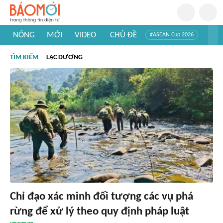
NÓNG
MỚI
VIDEO
CHỦ ĐỀ
#ASEAN Cup 2026
#Trí tuệ nhân tạo
#Mỹ - Iran
#Khám phá Việt Nam
TÌM KIẾM
LẠC DƯƠNG
#Khám phá thế giới
Chỉ đạo xác minh đối tượng các vụ phá
rừng để xử lý theo quy định pháp luật