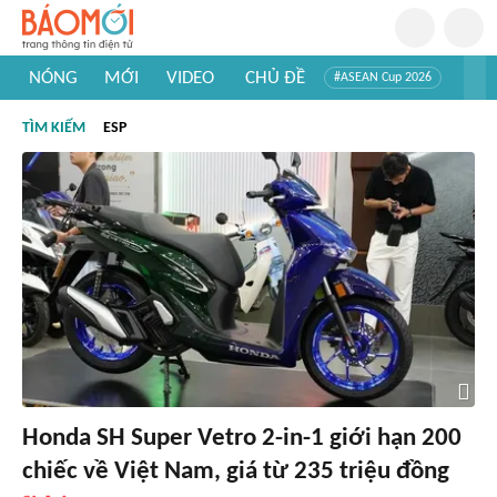
NÓNG
MỚI
VIDEO
CHỦ ĐỀ
#ASEAN Cup 2026
#Trí tuệ nhân tạo
#Mỹ - Iran
#Khám phá Việt Nam
TÌM KIẾM
ESP
#Khám phá thế giới
Honda SH Super Vetro 2-in-1 giới hạn 200
chiếc về Việt Nam, giá từ 235 triệu đồng