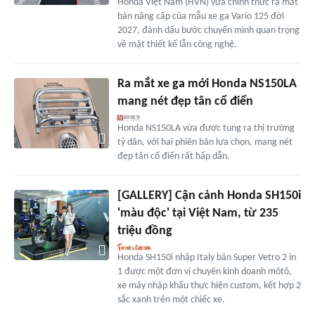
Honda Việt Nam (HVN) vừa chính thức ra mắt
bán nâng cấp của mẫu xe ga Vario 125 đời
2027, đánh dấu bước chuyển mình quan trọng
về mặt thiết kế lẫn công nghệ.
Ra mắt xe ga mới Honda NS150LA
mang nét đẹp tân cổ điển
Honda NS150LA vừa được tung ra thị trường
tỷ dân, với hai phiên bản lựa chọn, mang nét
đẹp tân cổ điển rất hấp dẫn.
[GALLERY] Cận cảnh Honda SH150i
'màu độc' tại Việt Nam, từ 235
triệu đồng
Honda SH150i nhập Italy bản Super Vetro 2 in
1 được một đơn vị chuyên kinh doanh môtô,
xe máy nhập khẩu thực hiện custom, kết hợp 2
sắc xanh trên một chiếc xe.