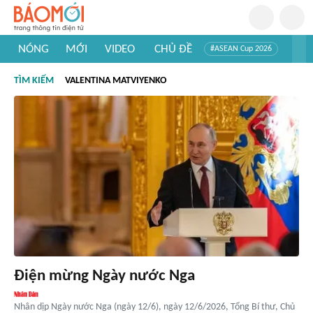
NÓNG
MỚI
VIDEO
CHỦ ĐỀ
#ASEAN Cup 2026
#Trí tuệ nhân tạo
#Mỹ - Iran
#Khám phá Việt Nam
TÌM KIẾM
VALENTINA MATVIYENKO
#Khám phá thế giới
Điện mừng Ngày nước Nga
Nhân dịp Ngày nước Nga (ngày 12/6), ngày 12/6/2026, Tổng Bí thư, Chủ