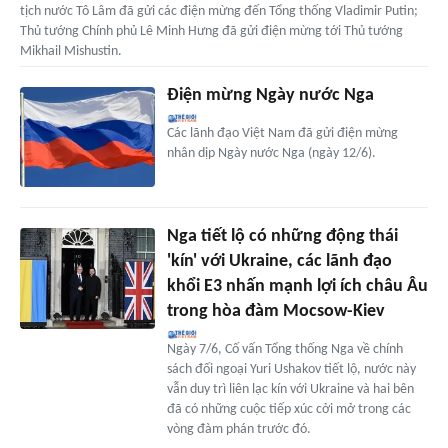
tịch nước Tô Lâm đã gửi các điện mừng đến Tổng thống Vladimir Putin;
Thủ tướng Chính phủ Lê Minh Hưng đã gửi điện mừng tới Thủ tướng
Mikhail Mishustin.
Điện mừng Ngày nước Nga
Các lãnh đạo Việt Nam đã gửi điện mừng
nhân dịp Ngày nước Nga (ngày 12/6).
Nga tiết lộ có những động thái
'kín' với Ukraine, các lãnh đạo
khổi E3 nhấn mạnh lợi ích châu Âu
trong hòa đàm Mocsow-Kiev
Ngày 7/6, Cố vấn Tổng thống Nga về chính
sách đối ngoại Yuri Ushakov tiết lộ, nước này
vẫn duy trì liên lạc kín với Ukraine và hai bên
đã có những cuộc tiếp xúc cởi mở trong các
vòng đàm phán trước đó.