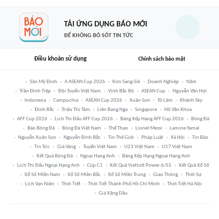
TẢI ỨNG DỤNG BÁO MỚI
ĐỂ KHÔNG BỎ SÓT TIN TỨC
Điều khoản sử dụng
Chính sách bảo mật
Sân Mỹ Đình
A ASEAN Cup 2026
Kim Sang-Sik
Doanh Nghiệp
Năm
Trần Đình Tiệp
Đội Tuyển Việt Nam
Vịnh Bắc Bộ
ASEAN Cup
Nguyễn Văn Hợi
Indonesia
Campuchia
ASEAN Cup 2026
Xuân Son
Tô Lâm
Khánh Sky
Đình Bắc
Triệu Thị Tâm
Liên Bang Nga
Singapore
Hồ Văn Khoa
AFF Cup 2026
Lịch Thi Đấu AFF Cup 2026
Bảng Xếp Hạng AFF Cup 2026
Bóng Đá
Báo Bóng Đá
Bóng Đá Việt Nam
Thể Thao
Lionel Messi
Lamine Yamal
Nguyễn Xuân Son
Nguyễn Đình Bắc
Tin Thế Giới
Pháp Luật
Xã Hội
Tin Bão
Tin Tức
Giá Vàng
Tuyển Việt Nam
U23 Việt Nam
U17 Việt Nam
Kết Quả Bóng Đá
Ngoại Hạng Anh
Bảng Xếp Hạng Ngoại Hạng Anh
Lịch Thi Đấu Ngoại Hạng Anh
Cúp C1
Kết Quả Vietlott Power 6/55
Kết Quả Xổ Số
Xổ Số Miền Nam
Xổ Số Miền Bắc
Xổ Số Miền Trung
Giao Thông
Thời Sự
Lịch Vạn Niên
Thời Tiết
Thời Tiết Thành Phố Hồ Chí Minh
Thời Tiết Hà Nội
Giá Xăng Dầu