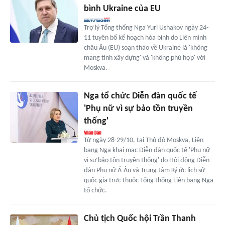
bình Ukraine của EU
Trợ lý Tổng thống Nga Yuri Ushakov ngày 24-
11 tuyên bố kế hoạch hòa bình do Liên minh
châu Âu (EU) soạn thảo về Ukraine là 'không
mang tính xây dựng' và 'không phù hợp' với
Moskva.
Nga tổ chức Diễn đàn quốc tế
'Phụ nữ vì sự bảo tồn truyền
thống'
Từ ngày 28-29/10, tại Thủ đô Moskva, Liên
bang Nga khai mạc Diễn đàn quốc tế 'Phụ nữ
vì sự bảo tồn truyền thống' do Hội đồng Diễn
đàn Phụ nữ Á-Âu và Trung tâm Ký ức lịch sử
quốc gia trực thuộc Tổng thống Liên bang Nga
tổ chức.
Chủ tịch Quốc hội Trần Thanh