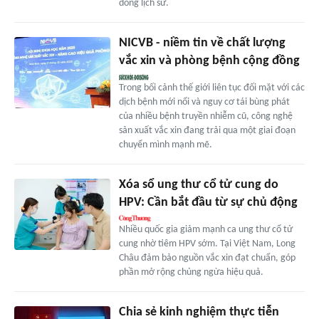
dòng lịch sử.
NICVB - niềm tin về chất lượng
vắc xin và phòng bệnh cộng đồng
Trong bối cảnh thế giới liên tục đối mặt với các
dịch bệnh mới nổi và nguy cơ tái bùng phát
của nhiều bệnh truyền nhiễm cũ, công nghệ
sản xuất vắc xin đang trải qua một giai đoạn
chuyển mình mạnh mẽ.
Xóa sổ ung thư cổ tử cung do
HPV: Cần bắt đầu từ sự chủ động
Nhiều quốc gia giảm mạnh ca ung thư cổ tử
cung nhờ tiêm HPV sớm. Tại Việt Nam, Long
Châu đảm bảo nguồn vắc xin đạt chuẩn, góp
phần mở rộng chủng ngừa hiệu quả.
Chia sẻ kinh nghiệm thực tiễn