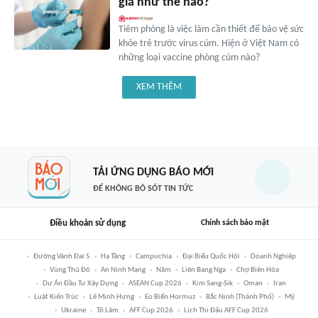
giá như thế nào?
Tiêm phòng là việc làm cần thiết để bảo vệ sức
khỏe trẻ trước virus cúm. Hiện ở Việt Nam có
những loại vaccine phòng cúm nào?
XEM THÊM
TẢI ỨNG DỤNG BÁO MỚI
ĐỂ KHÔNG BỎ SÓT TIN TỨC
Điều khoản sử dụng
Chính sách bảo mật
Đường Vành Đai 5
Hạ Tầng
Campuchia
Đại Biểu Quốc Hội
Doanh Nghiệp
Vùng Thủ Đô
An Ninh Mạng
Năm
Liên Bang Nga
Chợ Biên Hòa
Dự Án Đầu Tư Xây Dựng
ASEAN Cup 2026
Kim Sang-Sik
Oman
Iran
Luật Kiến Trúc
Lê Minh Hưng
Eo Biển Hormuz
Bắc Ninh (thành Phố)
Mỹ
Ukraine
Tô Lâm
AFF Cup 2026
Lịch Thi Đấu AFF Cup 2026