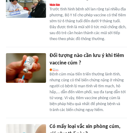
Trước tình hình bệnh sởi lan rộng tại nhiều địa
phương, Bộ Y tế cho phép vaccine có thể tiêm
sớm từ 6 tháng tuổi đến dưới 9 tháng tuổi.
Đây được tính là mũi sởi 0 tức mũi chống dịch,
sau đó trẻ cần hoàn thành các mũi sởi tiếp
theo theo phác đồ thông thường.
Đối tượng nào cần lưu ý khi tiêm
vaccine cúm ?
Bệnh cúm mùa tiến triển thường lành tính,
nhưng cũng có thể biến chứng nặng ở những
người có bệnh lý mạn tính về tim mạch, hô
hấp,… dẫn đến viêm phổi, suy đa tạng dẫn tới
tử vong. Vì vậy, tiêm vaccine phòng cúm là
biện pháp hiệu quả nhất để phòng bệnh và
tránh các biến chứng nguy hiểm.
Có mấy loại vắc xin phòng cúm,