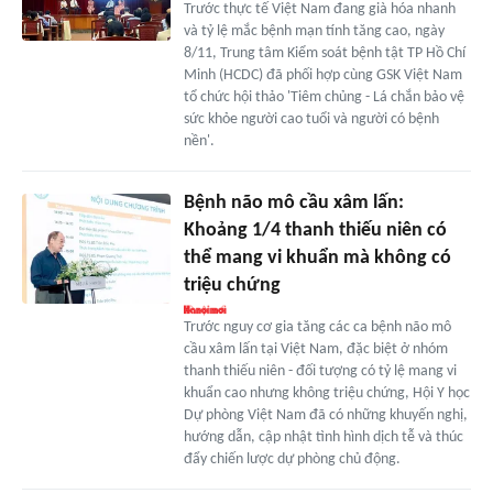
Trước thực tế Việt Nam đang già hóa nhanh
và tỷ lệ mắc bệnh mạn tính tăng cao, ngày
8/11, Trung tâm Kiểm soát bệnh tật TP Hồ Chí
Minh (HCDC) đã phối hợp cùng GSK Việt Nam
tổ chức hội thảo 'Tiêm chủng - Lá chắn bảo vệ
sức khỏe người cao tuổi và người có bệnh
nền'.
Bệnh não mô cầu xâm lấn:
Khoảng 1/4 thanh thiếu niên có
thể mang vi khuẩn mà không có
triệu chứng
Trước nguy cơ gia tăng các ca bệnh não mô
cầu xâm lấn tại Việt Nam, đặc biệt ở nhóm
thanh thiếu niên - đối tượng có tỷ lệ mang vi
khuẩn cao nhưng không triệu chứng, Hội Y học
Dự phòng Việt Nam đã có những khuyến nghị,
hướng dẫn, cập nhật tình hình dịch tễ và thúc
đẩy chiến lược dự phòng chủ động.