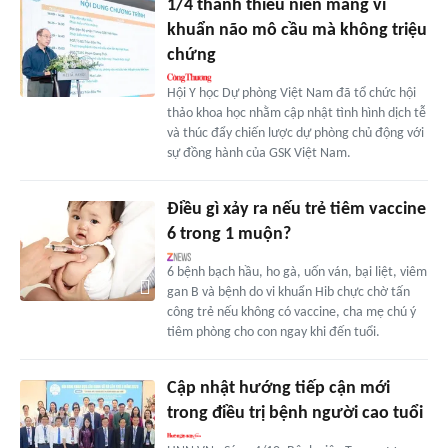
1/4 thanh thiếu niên mang vi
khuẩn não mô cầu mà không triệu
chứng
Hội Y học Dự phòng Việt Nam đã tổ chức hội
thảo khoa học nhằm cập nhật tình hình dịch tễ
và thúc đẩy chiến lược dự phòng chủ động với
sự đồng hành của GSK Việt Nam.
Điều gì xảy ra nếu trẻ tiêm vaccine
6 trong 1 muộn?
6 bệnh bạch hầu, ho gà, uốn ván, bại liệt, viêm
gan B và bệnh do vi khuẩn Hib chực chờ tấn
công trẻ nếu không có vaccine, cha mẹ chú ý
tiêm phòng cho con ngay khi đến tuổi.
Cập nhật hướng tiếp cận mới
trong điều trị bệnh người cao tuổi