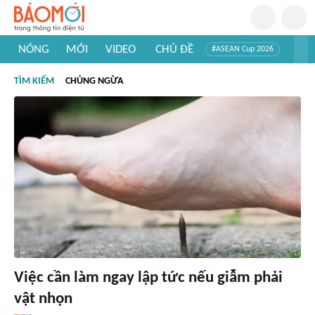
NÓNG
MỚI
VIDEO
CHỦ ĐỀ
#ASEAN Cup 2026
#Trí tuệ nhân tạo
#Mỹ - Iran
#Khám phá Việt Nam
TÌM KIẾM
CHỦNG NGỪA
#Khám phá thế giới
Việc cần làm ngay lập tức nếu giẫm phải
vật nhọn