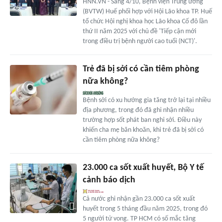
HNN.VN - Sáng 4/10, Bệnh viện Trung ương
(BVTW) Huế phối hợp với Hội Lão khoa TP. Huế
tổ chức Hội nghị khoa học Lão khoa Cố đô lần
thứ II năm 2025 với chủ đề 'Tiếp cận mới
trong điều trị bệnh người cao tuổi (NCT)'.
Trẻ đã bị sởi có cần tiêm phòng
nữa không?
Bệnh sởi có xu hướng gia tăng trở lại tại nhiều
địa phương, trong đó đã ghi nhận nhiều
trường hợp sốt phát ban nghi sởi. Điều này
khiến cha mẹ băn khoăn, khi trẻ đã bị sởi có
cần tiêm phòng nữa không?
23.000 ca sốt xuất huyết, Bộ Y tế
cảnh báo dịch
Cả nước ghi nhận gần 23.000 ca sốt xuất
huyết trong 5 tháng đầu năm 2025, trong đó
5 người tử vong. TP HCM có số mắc tăng