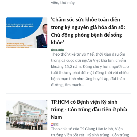
viện, thở máy.
'Chăm sóc sức khỏe toàn diện
trong kỷ nguyên già hóa dân số:
Chủ động phòng bệnh để sống
khỏe'
Theo thống kê từ Bộ Y tế, thời gian đau ốm
trong cả cuộc đời người Việt khá lớn, chiếm
khoảng 15,3 năm. Đáng chú ý hơn, người cao
tuổi thường phải đối mặt đồng thời với nhiều
bệnh mạn tính như tăng huyết áp, đái tháo
đường, tim mạch…
TP.HCM có Bệnh viện Ký sinh
trùng - Côn trùng đầu tiên ở phía
Nam
Theo chia sẻ của TS Giang Hán Minh, Viện
trưởng Viện Sốt rét - Ký sinh trùng - Côn trùng