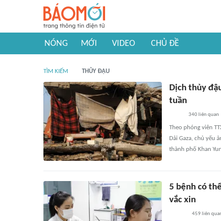
NÓNG
MỚI
VIDEO
CHỦ ĐỀ
TÌM KIẾM
THỦY ĐẬU
Dịch thủy đậu
tuần
340
liên quan
Theo phóng viên TT
Dải Gaza, chủ yếu 
thành phố Khan Yun
5 bệnh có th
vắc xin
459
liên qua