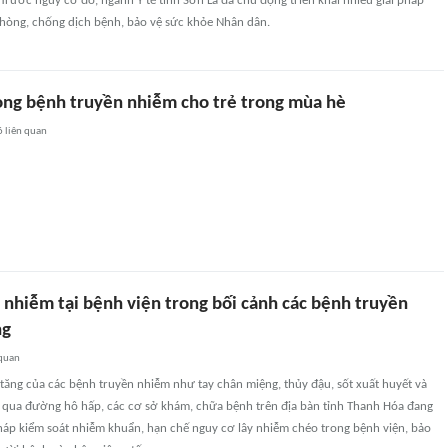
Trước nguy cơ đó, ngành Y tế tỉnh Sơn La đã chủ động triển khai nhiều giải pháp
òng, chống dịch bệnh, bảo vệ sức khỏe Nhân dân.
ng bệnh truyền nhiễm cho trẻ trong mùa hè
6
liên quan
 nhiễm tại bệnh viện trong bối cảnh các bệnh truyền
ng
 quan
 tăng của các bệnh truyền nhiễm như tay chân miệng, thủy đậu, sốt xuất huyết và
n qua đường hô hấp, các cơ sở khám, chữa bệnh trên địa bàn tỉnh Thanh Hóa đang
pháp kiểm soát nhiễm khuẩn, hạn chế nguy cơ lây nhiễm chéo trong bệnh viện, bảo