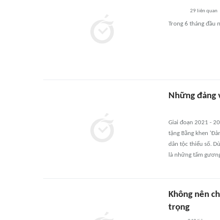
29
liên quan
Trong 6 tháng đầu n
Những đảng vi
Giai đoạn 2021 - 2
tặng Bằng khen 'Đản
dân tộc thiểu số. D
là những tấm gương
Không nên ch
trọng