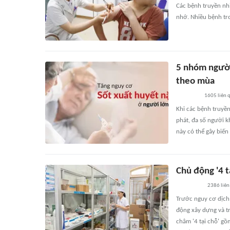
Các bệnh truyền nhi
nhớ. Nhiều bệnh tro
5 nhóm người
theo mùa
1605
liên 
Khi các bệnh truyề
phát, đa số người 
này có thể gây biến
Chủ động '4 
2386
liên
Trước nguy cơ dịch
động xây dựng và t
châm '4 tại chỗ' gồm