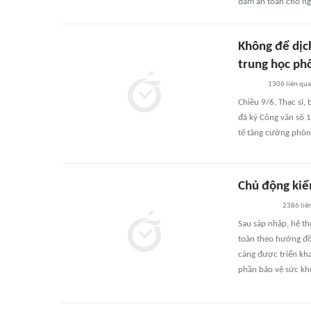
đảm an toàn cho ng
Không để dịch
trung học ph
1306
liên qu
Chiều 9/6, Thạc sĩ,
đã ký Công văn số 
tế tăng cường phòn
Chủ động kiể
2386
liê
Sau sáp nhập, hệ th
toàn theo hướng đồ
càng được triển kha
phần bảo vệ sức kh