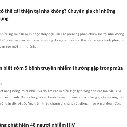
có thể cải thiện tại nhà không? Chuyên gia chỉ những
dụng
ủa nhiều người sau mụn hoặc thủy đậu. Dù các phương pháp chăm sóc tại nhà không
hững vết sẹo lâu năm, việc áp dụng đúng cách vẫn có thể hỗ trợ quá trình phục hồi
 đoạn sẹo mới hình thành.
n biết sớm 5 bệnh truyền nhiễm thường gặp trong mùa
uan
ết nắng nóng, mưa nhiều và độ ẩm cao là điều kiện lý tưởng cho các loại virus, vi
t triển mạnh. Đáng chú ý, nhiều bệnh truyền nhiễm có xu hướng gia tăng cùng một
ười dân dễ rơi vào 'ma trận' triệu chứng vì chúng rất giống nhau ở giai đoạn đầu.
háng phát hiện 48 người nhiễm HIV