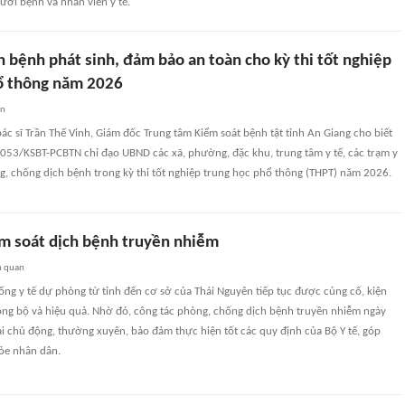
ười bệnh và nhân viên y tế.
 bệnh phát sinh, đảm bảo an toàn cho kỳ thi tốt nghiệp
ổ thông năm 2026
an
 bác sĩ Trần Thế Vinh, Giám đốc Trung tâm Kiểm soát bệnh tật tỉnh An Giang cho biết
1053/KSBT-PCBTN chỉ đạo UBND các xã, phường, đặc khu, trung tâm y tế, các trạm y
g, chống dịch bệnh trong kỳ thi tốt nghiệp trung học phổ thông (THPT) năm 2026.
m soát dịch bệnh truyền nhiễm
n quan
ống y tế dự phòng từ tỉnh đến cơ sở của Thái Nguyên tiếp tục được củng cố, kiện
ng bộ và hiệu quả. Nhờ đó, công tác phòng, chống dịch bệnh truyền nhiễm ngày
i chủ động, thường xuyên, bảo đảm thực hiện tốt các quy định của Bộ Y tế, góp
ỏe nhân dân.