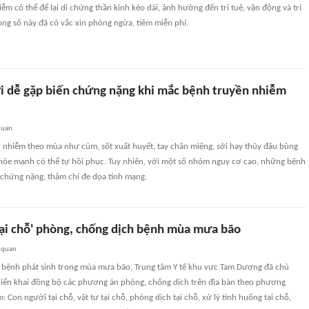
ễm có thể để lại di chứng thần kinh kéo dài, ảnh hưởng đến trí tuệ, vận động và trí
ng số này đã có vắc xin phòng ngừa, tiêm miễn phí.
 dễ gặp biến chứng nặng khi mắc bệnh truyền nhiễm
quan
n nhiễm theo mùa như cúm, sốt xuất huyết, tay chân miệng, sởi hay thủy đậu bùng
khỏe mạnh có thể tự hồi phục. Tuy nhiên, với một số nhóm nguy cơ cao, những bệnh
 chứng nặng, thậm chí đe dọa tính mạng.
tại chỗ' phòng, chống dịch bệnh mùa mưa bão
 quan
 bệnh phát sinh trong mùa mưa bão, Trung tâm Y tế khu vực Tam Dương đã chủ
riển khai đồng bộ các phương án phòng, chống dịch trên địa bàn theo phương
: Con người tại chỗ, vật tư tại chỗ, phòng dịch tại chỗ, xử lý tình huống tại chỗ,