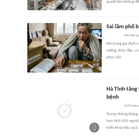
quyết tâm không để
Sai lầm phổ 
340
liên q
Khi trong gia đình
miệng, thủy đậu, cú
phục hồi.
Hà Tĩnh tăng
bệnh
1679
liên 
Trong những tháng 
hơn 609.000 người 
triển khai hiệu quả.