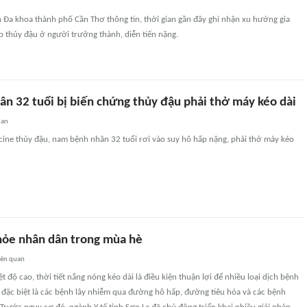
n Đa khoa thành phố Cần Thơ thông tin, thời gian gần đây ghi nhận xu hướng gia
p thủy đậu ở người trưởng thành, diễn tiến nặng.
n 32 tuổi bị biến chứng thủy đậu phải thở máy kéo dài
uan
cine thủy đậu, nam bệnh nhân 32 tuổi rơi vào suy hô hấp nặng, phải thở máy kéo
hỏe nhân dân trong mùa hè
iên quan
t độ cao, thời tiết nắng nóng kéo dài là điều kiện thuận lợi để nhiều loại dịch bệnh
n, đặc biệt là các bệnh lây nhiễm qua đường hô hấp, đường tiêu hóa và các bệnh