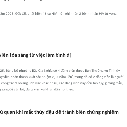
ăm 2026, Đắk Lắk phát hiện 48 ca HIV mới, ghi nhận 2 bệnh nhân HIV tử vong.
ên tỏa sáng từ việc làm bình dị
025, Đảng bộ phường Bắc Gia Nghĩa có 4 đảng viên được Ban Thường vụ Tỉnh ủy
g viên hoàn thành xuất sắc nhiệm vụ 5 năm liền', trong đó có 2 đảng viên là người
ù công tác ở những lĩnh vực khác nhau, các đảng viên này đều tận tụy, gương mẫu,
 sáng để cán bộ, đảng viên và Nhân dân noi theo.
ủ quan khi mắc thủy đậu để tránh biến chứng nghiêm