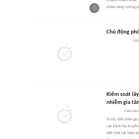
truyền nhiễm khác. 
nhằm tăng cường ph
Chủ động phò
238
Kiểm soát lây
nhiễm gia tă
2386
liên
Trước diễn biến gia
các bệnh lây truyề
siết chặt các biện 