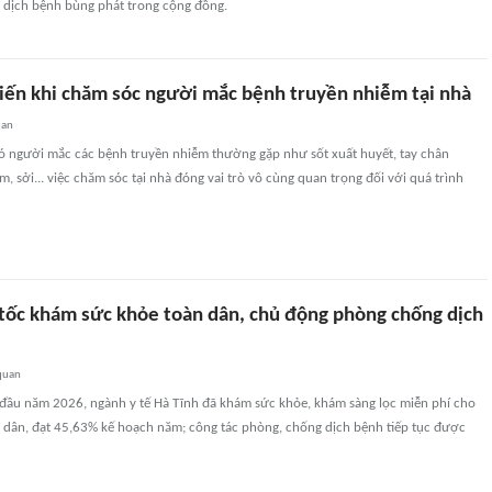
 dịch bệnh bùng phát trong cộng đồng.
biến khi chăm sóc người mắc bệnh truyền nhiễm tại nhà
uan
 có người mắc các bệnh truyền nhiễm thường gặp như sốt xuất huyết, tay chân
m, sởi... việc chăm sóc tại nhà đóng vai trò vô cùng quan trọng đối với quá trình
 tốc khám sức khỏe toàn dân, chủ động phòng chống dịch
quan
đầu năm 2026, ngành y tế Hà Tĩnh đã khám sức khỏe, khám sàng lọc miễn phí cho
dân, đạt 45,63% kế hoạch năm; công tác phòng, chống dịch bệnh tiếp tục được