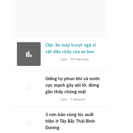
Clip: Xe máy trượt ngã vì
vệt dầu chảy của xe ben
7 giờ
331
liên quan
Giếng tự phun khí và nước
cực mạnh gây xói lở, đứng
gần thấy chóng mặt
7 giờ
1
liên quan
3 cơn bão cùng lúc xuất
hiện ở Tây Bắc Thái Bình
Dương