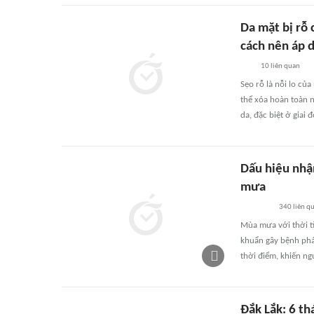
Da mặt bị rỗ 
cách nên áp 
10
liên quan
Sẹo rỗ là nỗi lo c
thể xóa hoàn toàn n
da, đặc biệt ở giai
Dấu hiệu nhậ
mưa
340
liên q
Mùa mưa với thời ti
khuẩn gây bệnh phá
thời điểm, khiến ng
Đắk Lắk: 6 t