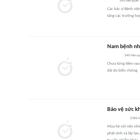
340
liên quan
Các bác sĩ Bệnh việ
tăng các trường hợ
Nam bệnh nhâ
340
liên q
Chưa từng tiêm vac
dài do biến chứng.
Bảo vệ sức k
2386
l
Mùa hè với nền nhiệ
phát sinh và lây la