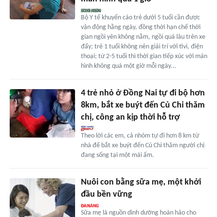
Bộ Y tế khuyến cáo trẻ dưới 5 tuổi cần được
vận động hằng ngày, đồng thời hạn chế thời
gian ngồi yên không nằm, ngồi quá lâu trên xe
đẩy; trẻ 1 tuổi không nên giải trí với tivi, điện
thoại; từ 2-5 tuổi thì thời gian tiếp xúc với màn
hình không quá một giờ mỗi ngày...
4 trẻ nhỏ ở Đồng Nai tự đi bộ hơn
8km, bắt xe buýt đến Củ Chi thăm
chị, công an kịp thời hỗ trợ
Theo lời các em, cả nhóm tự đi hơn 8 km từ
nhà để bắt xe buýt đến Củ Chi thăm người chị
đang sống tại một mái ấm.
Nuôi con bằng sữa mẹ, một khởi
đầu bền vững
Sữa mẹ là nguồn dinh dưỡng hoàn hảo cho