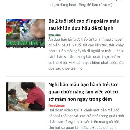
bị tạm dừng hoạt động để làm rõ vụ việc.
Bé 2 tuổi sốt cao đi ngoài ra máu
sau khi ăn dưa hấu để tủ lạnh
Ăn dưa hấu lấy trực tiếp từ tủ lạnh sau chuyến
đi biển, bé gái 2 tuổi sốt cao liên tục, tiêu chảy
hơn 10 lần mỗi ngày và đi ngoài ra máu. Bác sĩ
cảnh báo sai lầm trong bảo quản thực phẩm
có thể khiến vi khuẩn nguy hiểm phát triển, đe
dọa sức khỏe trẻ nhỏ.
Nghi bảo mẫu bạo hành trẻ: Cơ
quan chức năng làm việc với cơ
sở mầm non ngay trong đêm
Hai đoạn video ghi lại cảnh một bảo mẫu có
hành vi thô bạo với các trẻ nhỏ trong quá trình
chăm sóc đang lan truyền trên mạng xã hội,
thu hút sự quan tâm đặc biệt của dư luận.