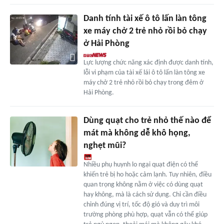
Danh tính tài xế ô tô lấn làn tông
xe máy chở 2 trẻ nhỏ rồi bỏ chạy
ở Hải Phòng
Lực lượng chức năng xác định được danh tính,
lỗi vi phạm của tài xế lái ô tô lấn làn tông xe
máy chở 2 trẻ nhỏ rồi bỏ chạy trong đêm ở
Hải Phòng.
Dùng quạt cho trẻ nhỏ thế nào để
mát mà không dễ khô họng,
nghẹt mũi?
Nhiều phụ huynh lo ngại quạt điện có thể
khiến trẻ bị ho hoặc cảm lạnh. Tuy nhiên, điều
quan trọng không nằm ở việc có dùng quạt
hay không, mà là cách sử dụng. Chỉ cần điều
chỉnh đúng vị trí, tốc độ gió và duy trì môi
trường phòng phù hợp, quạt vẫn có thể giúp