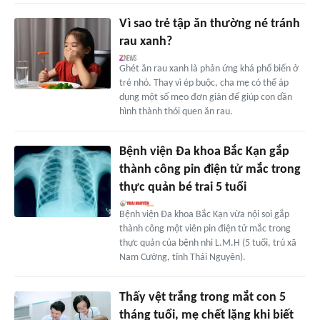
Vì sao trẻ tập ăn thường né tránh
rau xanh?
Ghét ăn rau xanh là phản ứng khá phổ biến ở
trẻ nhỏ. Thay vì ép buộc, cha mẹ có thể áp
dụng một số mẹo đơn giản để giúp con dần
hình thành thói quen ăn rau.
Bệnh viện Đa khoa Bắc Kạn gắp
thành công pin điện tử mắc trong
thực quản bé trai 5 tuổi
Bệnh viện Đa khoa Bắc Kạn vừa nội soi gắp
thành công một viên pin điện tử mắc trong
thực quản của bệnh nhi L.M.H (5 tuổi, trú xã
Nam Cường, tỉnh Thái Nguyên).
Thấy vệt trắng trong mắt con 5
tháng tuổi, mẹ chết lặng khi biết