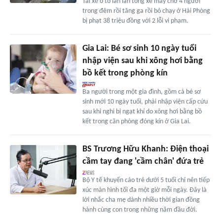
Tài xế ô tô lấn làn tông xe máy chở 4 người
trong đêm rồi tăng ga rồi bỏ chạy ở Hải Phòng
bị phạt 38 triệu đồng với 2 lỗi vi phạm.
Gia Lai: Bé sơ sinh 10 ngày tuổi
nhập viện sau khi xông hơi bằng
bồ kết trong phòng kín
Ba người trong một gia đình, gồm cả bé sơ
sinh mới 10 ngày tuổi, phải nhập viện cấp cứu
sau khi nghi bị ngạt khí do xông hơi bằng bồ
kết trong căn phòng đóng kín ở Gia Lai.
BS Trương Hữu Khanh: Điện thoại
cầm tay đang 'cầm chân' đứa trẻ
Bộ Y tế khuyến cáo trẻ dưới 5 tuổi chỉ nên tiếp
xúc màn hình tối đa một giờ mỗi ngày. Đây là
lời nhắc cha mẹ dành nhiều thời gian đồng
hành cùng con trong những năm đầu đời.