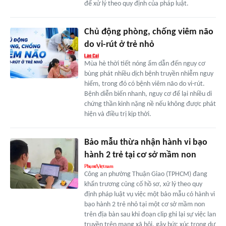
để xử lý theo quy định của pháp luật.
Chủ động phòng, chống viêm não
do vi-rút ở trẻ nhỏ
Mùa hè thời tiết nóng ẩm dẫn đến nguy cơ
bùng phát nhiều dịch bệnh truyền nhiễm nguy
hiểm, trong đó có bệnh viêm não do vi-rút.
Bệnh diễn biến nhanh, nguy cơ để lại nhiều di
chứng thần kinh nặng nề nếu không được phát
hiện và điều trị kịp thời.
Bảo mẫu thừa nhận hành vi bạo
hành 2 trẻ tại cơ sở mầm non
Công an phường Thuận Giao (TPHCM) đang
khẩn trương củng cố hồ sơ, xử lý theo quy
định pháp luật vụ việc một bảo mẫu có hành vi
bạo hành 2 trẻ nhỏ tại một cơ sở mầm non
trên địa bàn sau khi đoạn clip ghi lại sự việc lan
truyền trên mạng xã hội, gây bức xúc trong dư