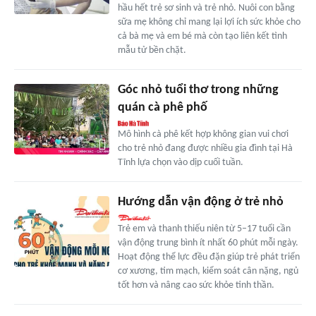
hầu hết trẻ sơ sinh và trẻ nhỏ. Nuôi con bằng
sữa mẹ không chỉ mang lại lợi ích sức khỏe cho
cả bà mẹ và em bé mà còn tạo liên kết tình
mẫu tử bền chặt.
Góc nhỏ tuổi thơ trong những
quán cà phê phố
Mô hình cà phê kết hợp không gian vui chơi
cho trẻ nhỏ đang được nhiều gia đình tại Hà
Tĩnh lựa chọn vào dịp cuối tuần.
Hướng dẫn vận động ở trẻ nhỏ
Trẻ em và thanh thiếu niên từ 5–17 tuổi cần
vận động trung bình ít nhất 60 phút mỗi ngày.
Hoạt động thể lực đều đặn giúp trẻ phát triển
cơ xương, tim mạch, kiểm soát cân nặng, ngủ
tốt hơn và nâng cao sức khỏe tinh thần.