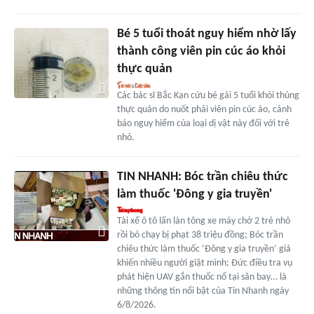
Bé 5 tuổi thoát nguy hiểm nhờ lấy
thành công viên pin cúc áo khỏi
thực quản
Các bác sĩ Bắc Kạn cứu bé gái 5 tuổi khỏi thủng
thực quản do nuốt phải viên pin cúc áo, cảnh
báo nguy hiểm của loại dị vật này đối với trẻ
nhỏ.
TIN NHANH: Bóc trần chiêu thức
làm thuốc 'Đông y gia truyền'
Tài xế ô tô lấn làn tông xe máy chở 2 trẻ nhỏ
rồi bỏ chạy bị phạt 38 triệu đồng; Bóc trần
chiêu thức làm thuốc ‘Đông y gia truyền’ giả
khiến nhiều người giật mình; Đức điều tra vụ
phát hiện UAV gắn thuốc nổ tại sân bay… là
những thông tin nổi bật của Tin Nhanh ngày
6/8/2026.