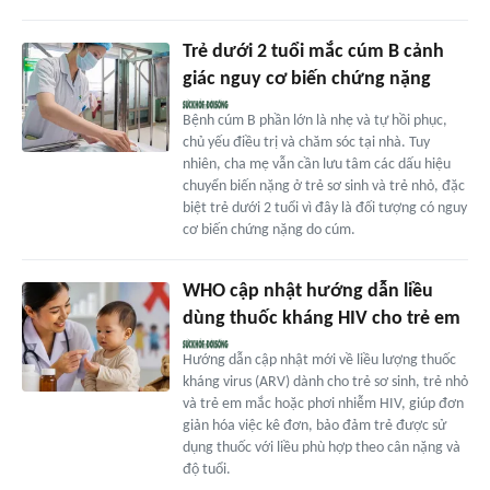
Trẻ dưới 2 tuổi mắc cúm B cảnh
giác nguy cơ biến chứng nặng
Bệnh cúm B phần lớn là nhẹ và tự hồi phục,
chủ yếu điều trị và chăm sóc tại nhà. Tuy
nhiên, cha mẹ vẫn cần lưu tâm các dấu hiệu
chuyển biến nặng ở trẻ sơ sinh và trẻ nhỏ, đặc
biệt trẻ dưới 2 tuổi vì đây là đối tượng có nguy
cơ biến chứng nặng do cúm.
WHO cập nhật hướng dẫn liều
dùng thuốc kháng HIV cho trẻ em
Hướng dẫn cập nhật mới về liều lượng thuốc
kháng virus (ARV) dành cho trẻ sơ sinh, trẻ nhỏ
và trẻ em mắc hoặc phơi nhiễm HIV, giúp đơn
giản hóa việc kê đơn, bảo đảm trẻ được sử
dụng thuốc với liều phù hợp theo cân nặng và
độ tuổi.