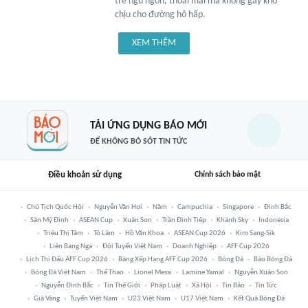
trẻ ngủ ngon, thoải mái mà không gây khó
chịu cho đường hô hấp.
XEM THÊM
TẢI ỨNG DỤNG BÁO MỚI
ĐỂ KHÔNG BỎ SÓT TIN TỨC
Điều khoản sử dụng
Chính sách bảo mật
Chủ Tịch Quốc Hội
Nguyễn Văn Hợi
Năm
Campuchia
Singapore
Đình Bắc
Sân Mỹ Đình
ASEAN Cup
Xuân Son
Trần Đình Tiệp
Khánh Sky
Indonesia
Triệu Thị Tâm
Tô Lâm
Hồ Văn Khoa
ASEAN Cup 2026
Kim Sang-Sik
Liên Bang Nga
Đội Tuyển Việt Nam
Doanh Nghiệp
AFF Cup 2026
Lịch Thi Đấu AFF Cup 2026
Bảng Xếp Hạng AFF Cup 2026
Bóng Đá
Báo Bóng Đá
Bóng Đá Việt Nam
Thể Thao
Lionel Messi
Lamine Yamal
Nguyễn Xuân Son
Nguyễn Đình Bắc
Tin Thế Giới
Pháp Luật
Xã Hội
Tin Bão
Tin Tức
Giá Vàng
Tuyển Việt Nam
U23 Việt Nam
U17 Việt Nam
Kết Quả Bóng Đá