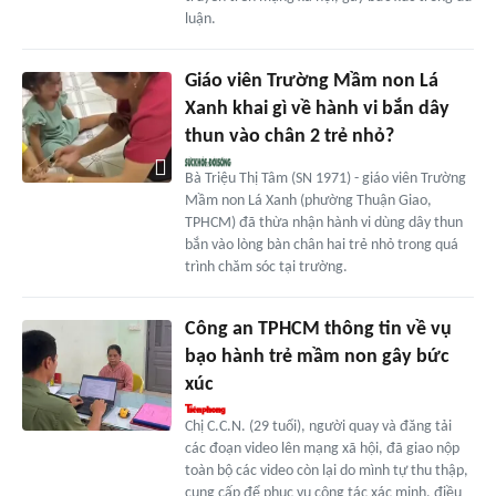
luận.
Giáo viên Trường Mầm non Lá
Xanh khai gì về hành vi bắn dây
thun vào chân 2 trẻ nhỏ?
Bà Triệu Thị Tâm (SN 1971) - giáo viên Trường
Mầm non Lá Xanh (phường Thuận Giao,
TPHCM) đã thừa nhận hành vi dùng dây thun
bắn vào lòng bàn chân hai trẻ nhỏ trong quá
trình chăm sóc tại trường.
Công an TPHCM thông tin về vụ
bạo hành trẻ mầm non gây bức
xúc
Chị C.C.N. (29 tuổi), người quay và đăng tải
các đoạn video lên mạng xã hội, đã giao nộp
toàn bộ các video còn lại do mình tự thu thập,
cung cấp để phục vụ công tác xác minh, điều