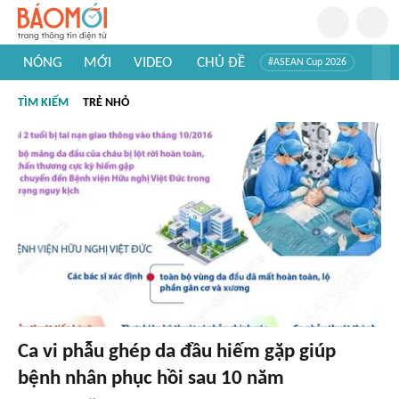
NÓNG
MỚI
VIDEO
CHỦ ĐỀ
#ASEAN Cup 2026
#Trí tuệ nhân tạo
#Mỹ - Iran
#Khám phá Việt Nam
TÌM KIẾM
TRẺ NHỎ
#Khám phá thế giới
Ca vi phẫu ghép da đầu hiếm gặp giúp
bệnh nhân phục hồi sau 10 năm