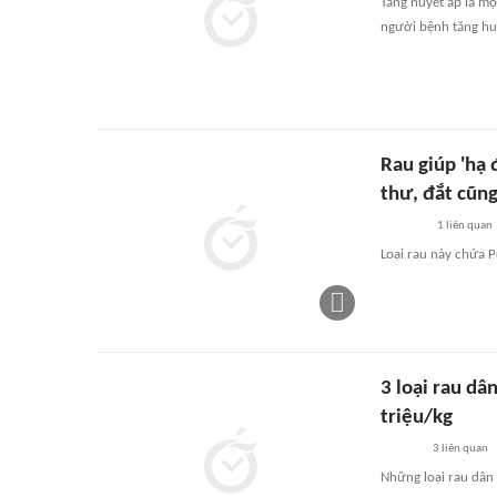
Tăng huyết áp là mộ
người bệnh tăng hu
Rau giúp 'hạ 
thư, đắt cũn
1
liên quan
Loại rau này chứa P
3 loại rau dân
triệu/kg
3
liên quan
Những loại rau dân