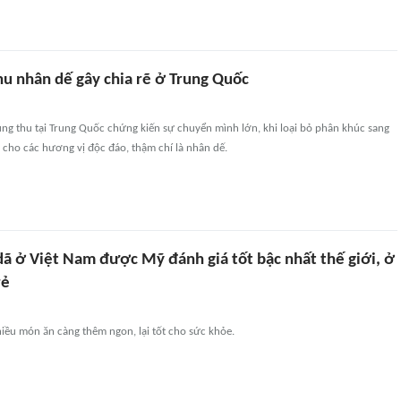
hu nhân dế gây chia rẽ ở Trung Quốc
ng thu tại Trung Quốc chứng kiến sự chuyển mình lớn, khi loại bỏ phân khúc sang
cho các hương vị độc đáo, thậm chí là nhân dế.
dã ở Việt Nam được Mỹ đánh giá tốt bậc nhất thế giới, ở
rẻ
hiều món ăn càng thêm ngon, lại tốt cho sức khỏe.