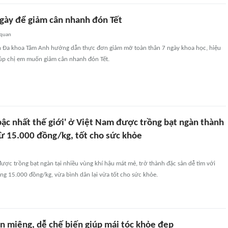
gày để giảm cân nhanh đón Tết
 quan
ện Đa khoa Tâm Anh hướng dẫn thực đơn giảm mỡ toàn thân 7 ngày khoa học, hiệu
giúp chị em muốn giảm cân nhanh đón Tết.
 bậc nhất thế giới' ở Việt Nam được trồng bạt ngàn thành
từ 15.000 đồng/kg, tốt cho sức khỏe
được trồng bạt ngàn tại nhiều vùng khí hậu mát mẻ, trở thành đặc sản dễ tìm với
ng 15.000 đồng/kg, vừa bình dân lại vừa tốt cho sức khỏe.
n miệng, dễ chế biến giúp mái tóc khỏe đẹp