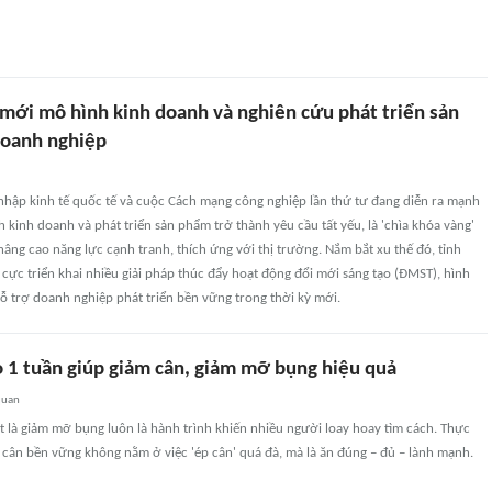
 mới mô hình kinh doanh và nghiên cứu phát triển sản
doanh nghiệp
 nhập kinh tế quốc tế và cuộc Cách mạng công nghiệp lần thứ tư đang diễn ra mạnh
 kinh doanh và phát triển sản phẩm trở thành yêu cầu tất yếu, là 'chìa khóa vàng'
âng cao năng lực cạnh tranh, thích ứng với thị trường. Nắm bắt xu thế đó, tỉnh
 cực triển khai nhiều giải pháp thúc đẩy hoạt động đổi mới sáng tạo (ĐMST), hình
hỗ trợ doanh nghiệp phát triển bền vững trong thời kỳ mới.
 1 tuần giúp giảm cân, giảm mỡ bụng hiệu quả
quan
t là giảm mỡ bụng luôn là hành trình khiến nhiều người loay hoay tìm cách. Thực
m cân bền vững không nằm ở việc 'ép cân' quá đà, mà là ăn đúng – đủ – lành mạnh.