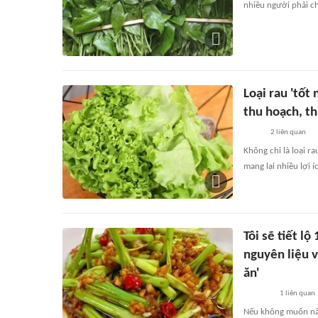
nhiều người phải c
Loại rau 'tốt
thu hoạch, th
2
liên quan
Không chỉ là loại r
mang lại nhiều lợi 
Tôi sẽ tiết l
nguyên liệu 
ăn'
1
liên quan
Nếu không muốn nấu 