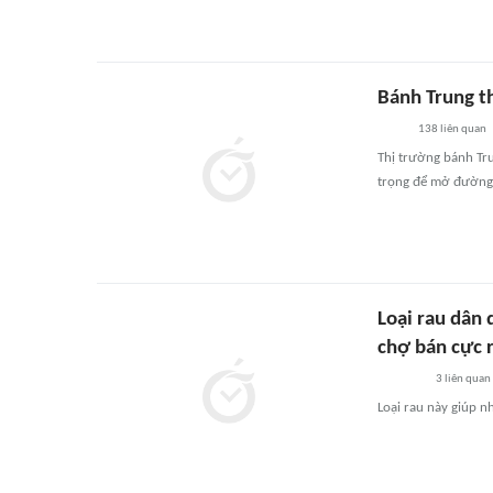
Bánh Trung t
138
liên quan
Thị trường bánh Tru
trọng để mở đường 
Loại rau dân 
chợ bán cực 
3
liên quan
Loại rau này giúp n