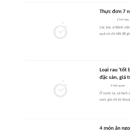
Thực đơn 7 n
1744
liên
Các bác sĩ Bệnh vi
quả và chi tiết để 
Loại rau 'tốt
đặc sản, giá 
4
liên quan
Ở nước ta, xà lách 
mức giá chỉ từ khoả
4 món ăn ngo