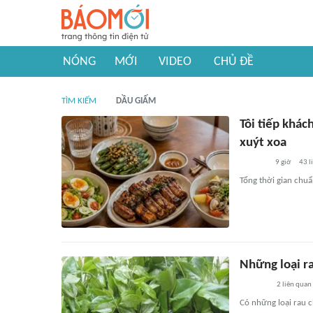
NÓNG
MỚI
VIDEO
CHỦ ĐỀ
TÌM KIẾM
DẦU GIẤM
Tôi tiếp khá
xuýt xoa
9 giờ
43
l
Tổng thời gian chu
Những loại ra
2
liên quan
Có những loại rau c