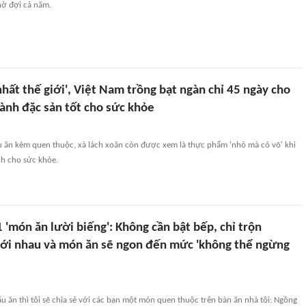
hờ đợi cả năm.
 nhất thế giới', Việt Nam trồng bạt ngàn chỉ 45 ngày cho
ành đặc sản tốt cho sức khỏe
au ăn kèm quen thuộc, xà lách xoăn còn được xem là thực phẩm 'nhỏ mà có võ' khi
ích cho sức khỏe.
ộ 1 'món ăn lười biếng': Không cần bật bếp, chỉ trộn
với nhau và món ăn sẽ ngon đến mức 'không thể ngừng
ăn thì tôi sẽ chia sẻ với các bạn một món quen thuộc trên bàn ăn nhà tôi: Ngồng