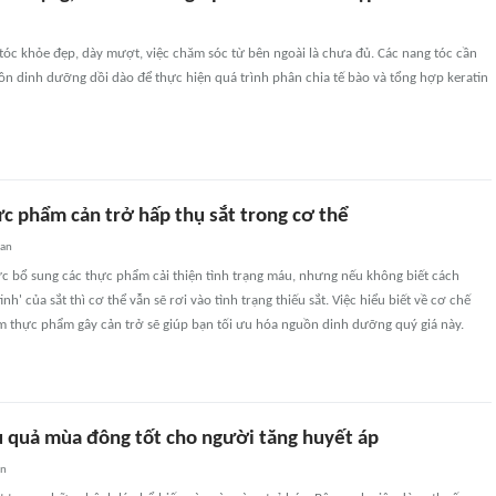
óc khỏe đẹp, dày mượt, việc chăm sóc từ bên ngoài là chưa đủ. Các nang tóc cần
n dinh dưỡng dồi dào để thực hiện quá trình phân chia tế bào và tổng hợp keratin
c phẩm cản trở hấp thụ sắt trong cơ thể
uan
ực bổ sung các thực phẩm cải thiện tình trạng máu, nhưng nếu không biết cách
nh' của sắt thì cơ thể vẫn sẽ rơi vào tình trạng thiếu sắt. Việc hiểu biết về cơ chế
m thực phẩm gây cản trở sẽ giúp bạn tối ưu hóa nguồn dinh dưỡng quý giá này.
ủ quả mùa đông tốt cho người tăng huyết áp
an