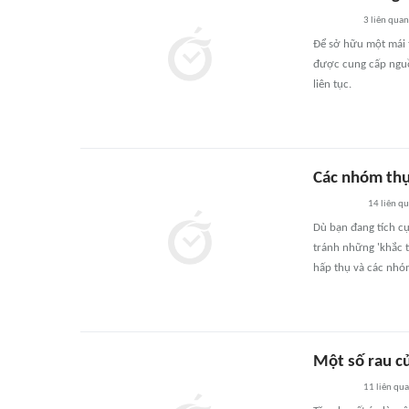
3
liên quan
Để sở hữu một mái t
được cung cấp nguồ
liên tục.
Các nhóm thự
14
liên q
Dù bạn đang tích c
tránh những 'khắc ti
hấp thụ và các nhó
Một số rau c
11
liên qu