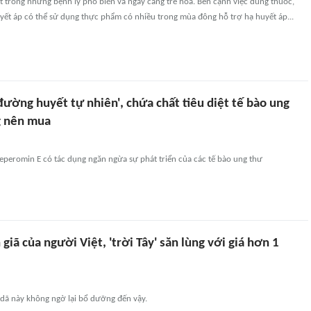
t trong những bệnh lý phổ biến và ngày càng trẻ hóa. Bên cạnh việc dùng thuốc,
yết áp có thể sử dụng thực phẩm có nhiều trong mùa đông hỗ trợ hạ huyết áp...
đường huyết tự nhiên', chứa chất tiêu diệt tế bào ung
g nên mua
eperomin E có tác dụng ngăn ngừa sự phát triển của các tế bào ung thư
 giã của người Việt, 'trời Tây' săn lùng với giá hơn 1
 dã này không ngờ lại bổ dưỡng đến vậy.