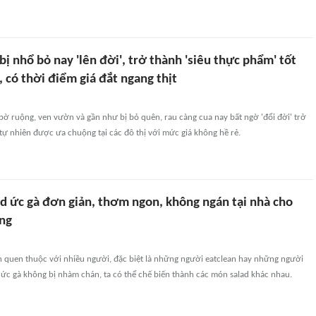
bị nhổ bỏ nay 'lên đời', trở thành 'siêu thực phẩm' tốt
 có thời điểm giá đắt ngang thịt
ờ ruộng, ven vườn và gần như bị bỏ quên, rau càng cua nay bất ngờ 'đổi đời' trở
 tự nhiên được ưa chuộng tại các đô thị với mức giá không hề rẻ.
ad ức gà đơn giản, thơm ngon, không ngán tại nhà cho
ng
n quen thuộc với nhiều người, đặc biệt là những người eatclean hay những người
ức gà không bị nhàm chán, ta có thể chế biến thành các món salad khác nhau.