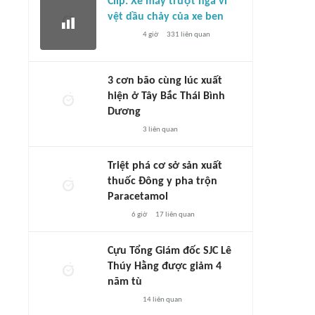
Clip: Xe máy trượt ngã vì
vệt dầu chảy của xe ben
4 giờ
331
liên quan
3 cơn bão cùng lúc xuất
hiện ở Tây Bắc Thái Bình
Dương
3
liên quan
Triệt phá cơ sở sản xuất
thuốc Đông y pha trộn
Paracetamol
6 giờ
17
liên quan
Cựu Tổng Giám đốc SJC Lê
Thúy Hằng được giảm 4
năm tù
14
liên quan