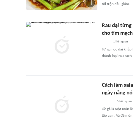
tỏi trộn dầu giấm.
Rau dại từng 
cho tim mạch,
1
liên quan
Từng mọc dại khắp b
thành loại rau sạch
Cách làm sal
ngày nắng nó
5
liên quan
Ức gà là một món ă
tập gym. Và để món 