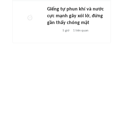
Giếng tự phun khí và nước
cực mạnh gây xói lở, đứng
gần thấy chóng mặt
5 giờ
1
liên quan