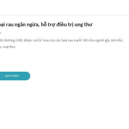
oại rau ngăn ngừa, hỗ trợ điều trị ung thư
n
35 dưỡng chất, được coi là 'vua của các loại rau xanh' tốt cho người già, trẻ nhỏ,
, ung thư.
XEM THÊM