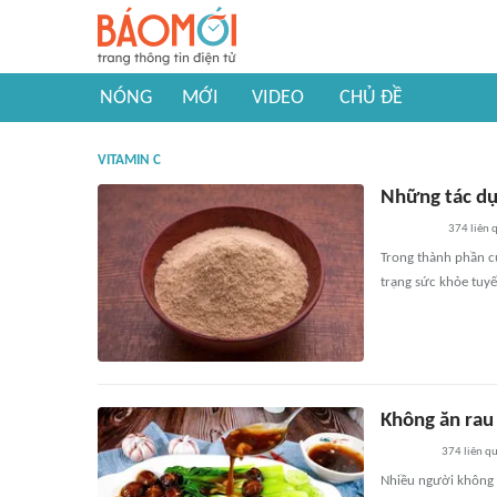
NÓNG
MỚI
VIDEO
CHỦ ĐỀ
VITAMIN C
Những tác dụ
374
liên 
Trong thành phần củ
trạng sức khỏe tuyế
Không ăn rau 
374
liên q
Nhiều người không th