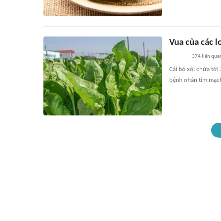
Vua của các l
374
liên qua
Cải bó xôi chứa tới 
bệnh nhân tim mạch