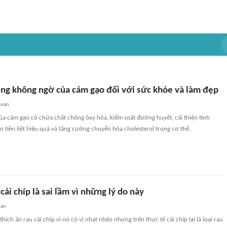
ng không ngờ của cám gạo đối với sức khỏe và làm đẹp
quan
a cám gạo có chứa chất chống ôxy hóa, kiểm soát đường huyết, cải thiện tình
n tiền liệt hiệu quả và tăng cường chuyển hóa cholesterol trong cơ thể.
cải chíp là sai lầm vì những lý do này
uan
ích ăn rau cải chíp vì nó có vị nhạt nhẽo nhưng trên thực tế cải chíp lại là loại rau