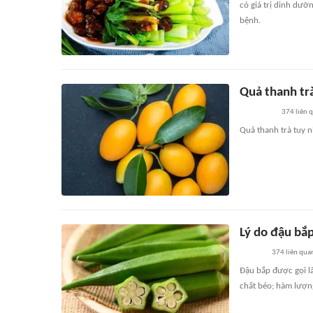
có giá trị dinh dư
bệnh.
Quả thanh tr
374
liên 
Quả thanh trà tuy n
Lý do đậu bắ
374
liên qua
Đậu bắp được gọi là
chất béo; hàm lượn