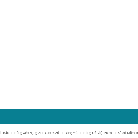
h Bắc
Bảng Xếp Hạng AFF Cup 2026
Bóng Đá
Bóng Đá Việt Nam
Xổ Số Miền T