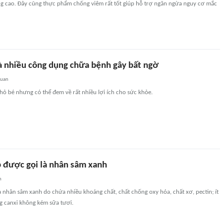
ỡng cao. Đây cũng thực phẩm chống viêm rất tốt giúp hỗ trợ ngăn ngừa nguy cơ mắc
à nhiều công dụng chữa bệnh gây bất ngờ
quan
hỏ bé nhưng có thể đem về rất nhiều lợi ích cho sức khỏe.
p được gọi là nhân sâm xanh
n
 nhân sâm xanh do chứa nhiều khoáng chất, chất chống oxy hóa, chất xơ, pectin; ít
g canxi không kém sữa tươi.