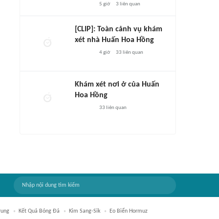
5 giờ
3
liên quan
[CLIP]: Toàn cảnh vụ khám
xét nhà Huấn Hoa Hồng
4 giờ
33
liên quan
Khám xét nơi ở của Huấn
Hoa Hồng
33
liên quan
rung
Kết Quả Bóng Đá
Kim Sang-Sik
Eo Biển Hormuz