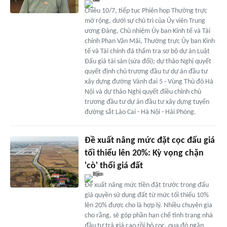
Chiều 10/7, tiếp tục Phiên họp Thường trực
mở rộng, dưới sự chủ trì của Ủy viên Trung
ương Đảng, Chủ nhiệm Ủy ban Kinh tế và Tài
chính Phan Văn Mãi, Thường trực Ủy ban Kinh
tế và Tài chính đã thẩm tra sơ bộ dự án Luật
Đấu giá tài sản (sửa đổi); dự thảo Nghị quyết
quyết định chủ trương đầu tư dự án đầu tư
xây dựng đường Vành đai 5 - Vùng Thủ đô Hà
Nội và dự thảo Nghị quyết điều chỉnh chủ
trương đầu tư dự án đầu tư xây dựng tuyến
đường sắt Lào Cai - Hà Nội - Hải Phòng.
Đề xuất nâng mức đặt cọc đấu giá
tối thiểu lên 20%: Kỳ vọng chặn
'cò' thổi giá đất
Đề xuất nâng mức tiền đặt trước trong đấu
giá quyền sử dụng đất từ mức tối thiểu 10%
lên 20% được cho là hợp lý. Nhiều chuyên gia
cho rằng, sẽ góp phần hạn chế tình trạng nhà
đầu tư trả giá cao rồi bỏ cọc, qua đó ngăn