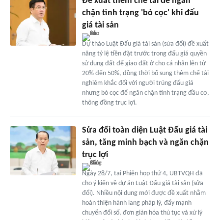
Đề xuất thêm chế tài để ngăn
chặn tình trạng 'bỏ cọc' khi đấu
giá tài sản
Dự thảo Luật Đấu giá tài sản (sửa đổi) đề xuất
nâng tỷ lệ tiền đặt trước trong đấu giá quyền
sử dụng đất để giao đất ở cho cá nhân lên từ
20% đến 50%, đồng thời bổ sung thêm chế tài
nghiêm khắc đối với người trúng đấu giá
nhưng bỏ cọc để ngăn chặn tình trạng đầu cơ,
thông đồng trục lợi.
Sửa đổi toàn diện Luật Đấu giá tài
sản, tăng minh bạch và ngăn chặn
trục lợi
Ngày 28/7, tại Phiên họp thứ 4, UBTVQH đã
cho ý kiến về dự án Luật Đấu giá tài sản (sửa
đổi). Nhiều nội dung mới được đề xuất nhằm
hoàn thiện hành lang pháp lý, đẩy mạnh
chuyển đổi số, đơn giản hóa thủ tục và xử lý