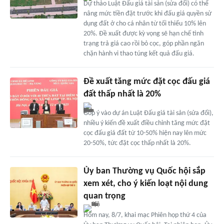
Dự thảo Luật Đấu giá tài sản (sửa đổi) có thể
nâng mức tiền đặt trước khi đấu giá quyền sử
dụng đất ở cho cá nhân từ tối thiểu 10% lên
20%. Đề xuất được kỳ vọng sẽ hạn chế tình
trạng trả giá cao rồi bỏ cọc, góp phần ngăn
chặn hành vi thao túng kết quả đấu giá.
Đề xuất tăng mức đặt cọc đấu giá
đất thấp nhất là 20%
Góp ý vào dự án Luật Đấu giá tài sản (sửa đổi),
nhiều ý kiến đề xuất điều chỉnh tăng mức đặt
cọc đấu giá đất từ 10-50% hiện nay lên mức
20-50%, tức đặt cọc thấp nhất là 20%.
Ủy ban Thường vụ Quốc hội sắp
xem xét, cho ý kiến loạt nội dung
quan trọng
Hôm nay, 8/7, khai mạc Phiên họp thứ 4 của