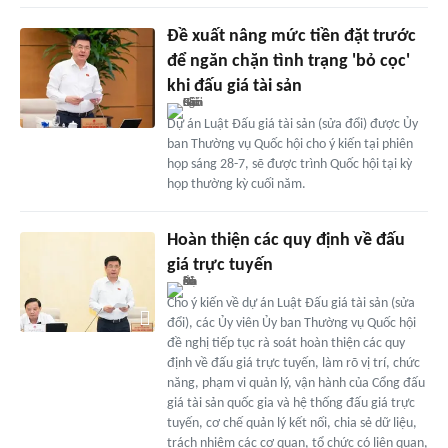
Đề xuất nâng mức tiền đặt trước
để ngăn chặn tình trạng 'bỏ cọc'
khi đấu giá tài sản
Dự án Luật Đấu giá tài sản (sửa đổi) được Ủy
ban Thường vụ Quốc hội cho ý kiến tại phiên
họp sáng 28-7, sẽ được trình Quốc hội tại kỳ
họp thường kỳ cuối năm.
Hoàn thiện các quy định về đấu
giá trực tuyến
Cho ý kiến về dự án Luật Đấu giá tài sản (sửa
đổi), các Ủy viên Ủy ban Thường vụ Quốc hội
đề nghị tiếp tục rà soát hoàn thiện các quy
định về đấu giá trực tuyến, làm rõ vị trí, chức
năng, phạm vi quản lý, vận hành của Cổng đấu
giá tài sản quốc gia và hệ thống đấu giá trực
tuyến, cơ chế quản lý kết nối, chia sẻ dữ liệu,
trách nhiệm các cơ quan, tổ chức có liên quan,