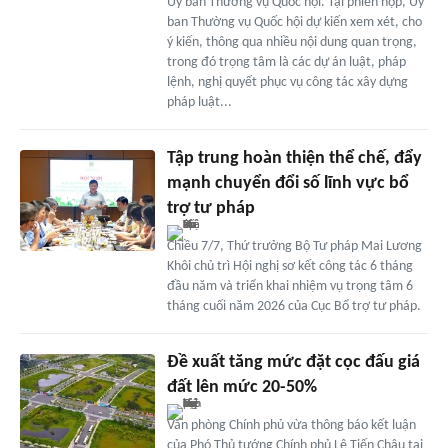
Ủy ban Thường vụ Quốc hội. Tại phiên họp, Ủy
ban Thường vụ Quốc hội dự kiến xem xét, cho
ý kiến, thông qua nhiều nội dung quan trọng,
trong đó trọng tâm là các dự án luật, pháp
lệnh, nghị quyết phục vụ công tác xây dựng
pháp luật...
Tập trung hoàn thiện thể chế, đẩy
mạnh chuyển đổi số lĩnh vực bổ
trợ tư pháp
Chiều 7/7, Thứ trưởng Bộ Tư pháp Mai Lương
Khôi chủ trì Hội nghị sơ kết công tác 6 tháng
đầu năm và triển khai nhiệm vụ trọng tâm 6
tháng cuối năm 2026 của Cục Bổ trợ tư pháp.
Đề xuất tăng mức đặt cọc đấu giá
đất lên mức 20-50%
Văn phòng Chính phủ vừa thông báo kết luận
của Phó Thủ tướng Chính phủ Lê Tiến Châu tại