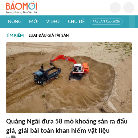
NÓNG
MỚI
VIDEO
CHỦ ĐỀ
#ASEAN Cup 2026
#Trí tuệ nhân tạo
#Mỹ - Iran
#Khám phá Việt Nam
TÌM KIẾM
LUẬT ĐẤU GIÁ TÀI SẢN
#Khám phá thế giới
Quảng Ngãi đưa 58 mỏ khoáng sản ra đấu
giá, giải bài toán khan hiếm vật liệu