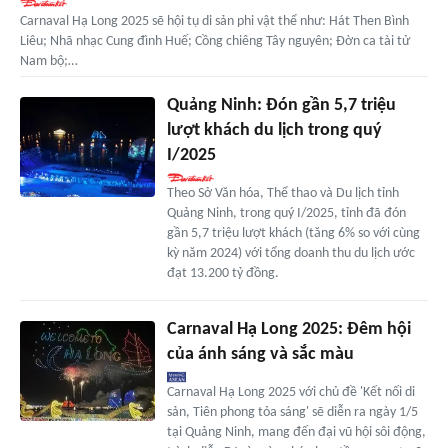
Carnaval Hạ Long 2025 sẽ hội tụ di sản phi vật thể như: Hát Then Bình
Liêu; Nhã nhạc Cung đình Huế; Cồng chiêng Tây nguyên; Đờn ca tài tử
Nam bộ;…
Quảng Ninh: Đón gần 5,7 triệu
lượt khách du lịch trong quý
I/2025
Theo Sở Văn hóa, Thể thao và Du lịch tỉnh
Quảng Ninh, trong quý I/2025, tỉnh đã đón
gần 5,7 triệu lượt khách (tăng 6% so với cùng
kỳ năm 2024) với tổng doanh thu du lịch ước
đạt 13.200 tỷ đồng.
Carnaval Hạ Long 2025: Đêm hội
của ánh sáng và sắc màu
Carnaval Hạ Long 2025 với chủ đề 'Kết nối di
sản, Tiên phong tỏa sáng' sẽ diễn ra ngày 1/5
tại Quảng Ninh, mang đến đại vũ hội sôi động,