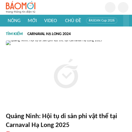
NÓNG
MỚI
VIDEO
CHỦ ĐỀ
#ASEAN Cup 2026
#Trí tuệ nhân tạo
#Mỹ - Iran
#Khám phá Việt Nam
TÌM KIẾM
CARNAVAL HẠ LONG 2024
#Khám phá thế giới
Quảng Ninh: Hội tụ di sản phi vật thể tại
Carnaval Hạ Long 2025