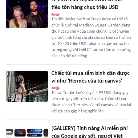
tiêu tốn hàng chục triệu USD
Tin đồn Taylor Swift và Travis Kelce có thể tổ
chức lễ cưới tại Madison Square Garden đang
thu hút sự chú ý của công chúng. Giới chuyên
gia ước tính tổng chi phí cho sự kiện có thể lên
tới 10 - 20 triệu USD, phản ánh quy mô xa hoa
tương xứng với khối tài sản và tầm ảnh hưởng
của cặp đôi nổi tiếng…
Chiếc túi mua sắm bình dân được
ví như 'Hermès của túi canvas'
Túi vải Trader Joe's có giá 2,99 USD đang gây
nên cơn gây sốt trên toàn cầu, thậm chí còn
được ví như 'Hermès của túi canvas' và bán lại
với giá cao gấp hàng nghìn lần…
[GALLERY] Tính năng AI miễn phí
của Google gây sốt, người Việt