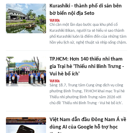
Kurashiki - thành phố di sản bên
bờ biển nội địa Seto
Chỉ cần một lần dạo bước qua khu phố cổ
Kurashiki Bikan, người ta sẽ hiểu vì sao thành
phố Kurashiki luôn là điểm đến của những tâm
hồn yêu lịch sử, nghệ thuật và nhịp sống chậm.
TP.HCM: Hơn 140 thiếu nhi tham
gia Trại hè 'Thiếu nhi Bình Trưng -
Vui hè bổ ích'
Sáng 18.7, Trung tâm Cung ứng dịch vụ công
phường Bình Trưng, TP.HCM khai mạc Trại hè
Thiếu nhi phường Bình Trưng năm 2026 với
chủ đề 'Thiếu nhi Bình Trưng - Vui hè bổ ích'.
Việt Nam dẫn đầu Đông Nam Á về
dùng AI của Google hỗ trợ học