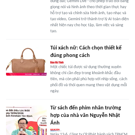
dung dài; Gemini Live - cho phép trao đổi bằng
giọng nói và hình ảnh theo thời gian thực hay
hỗ trợ tạo và chỉnh sửa hình ảnh, tạo nhạc và
tạo video, Gemini trở thành trợ lý AI toàn diện
nhất hiện nay cho học tập, làm việc và sáng
tạo.
Túi xách nữ: Cách chọn thiết kế
đúng phong cách
Một chiếc túi được sử dụng thường xuyên
không chỉ cần đẹp trong khoảnh khắc đầu
tiên, mà còn phải phù hợp với nhịp sống, cách
phối đồ và thói quen mang theo vật dụng mỗi
ngày.
Từ sách đến phim nhân trường
hợp của nhà văn Nguyễn Nhật
Ánh
Ngày 13-6, Công ty CP Phát hành sách TPHCM