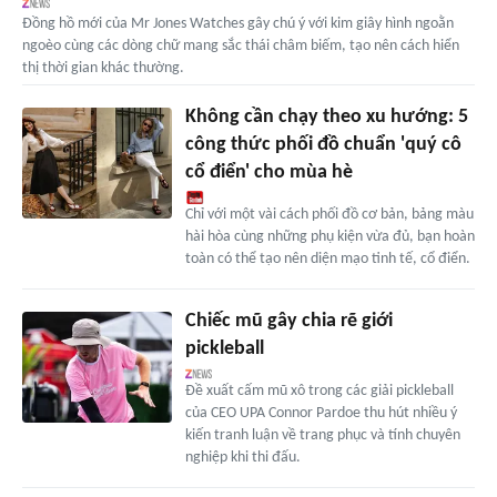
Đồng hồ mới của Mr Jones Watches gây chú ý với kim giây hình ngoằn
ngoèo cùng các dòng chữ mang sắc thái châm biếm, tạo nên cách hiển
thị thời gian khác thường.
Không cần chạy theo xu hướng: 5
công thức phối đồ chuẩn 'quý cô
cổ điển' cho mùa hè
Chỉ với một vài cách phối đồ cơ bản, bảng màu
hài hòa cùng những phụ kiện vừa đủ, bạn hoàn
toàn có thể tạo nên diện mạo tinh tế, cổ điển.
Chiếc mũ gây chia rẽ giới
pickleball
Đề xuất cấm mũ xô trong các giải pickleball
của CEO UPA Connor Pardoe thu hút nhiều ý
kiến tranh luận về trang phục và tính chuyên
nghiệp khi thi đấu.