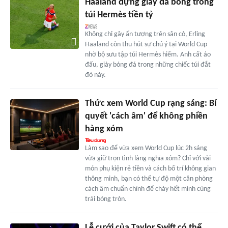
Haaland đựng giày đá bóng trong
túi Hermès tiền tỷ
Không chỉ gây ấn tượng trên sân cỏ, Erling
Haaland còn thu hút sự chú ý tại World Cup
nhờ bộ sưu tập túi Hermès hiếm. Anh cất áo
đấu, giày bóng đá trong những chiếc túi đắt
đỏ này.
Thức xem World Cup rạng sáng: Bí
quyết 'cách âm' để không phiền
hàng xóm
Làm sao để vừa xem World Cup lúc 2h sáng
vừa giữ trọn tình làng nghĩa xóm? Chỉ với vài
món phụ kiện rẻ tiền và cách bố trí không gian
thông minh, bạn có thể tự độ một căn phòng
cách âm chuẩn chỉnh để cháy hết mình cùng
trái bóng tròn.
Lễ cưới của Taylor Swift có thể