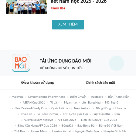
kết năm học 2025 - 2026
XEM THÊM
TẢI ỨNG DỤNG BÁO MỚI
ĐỂ KHÔNG BỎ SÓT TIN TỨC
Điều khoản sử dụng
Chính sách bảo mật
Malaysia
Xaysomphone Phomvihane
Điểm Chuẩn
Australia
Trần Thanh Mẫn
ASEAN Cup 2026
Tô Lâm
Myanmar
Liên Bang Nga
Mũi Nghê
New Zealand Cindy Kiro
Quốc Hội Lào
New Zealand
Nắng Nóng
Ukraine
Thái Lan
Eo Biển Hormuz
Chủ Tịch Quốc Hội
Luật Dầu Khí
Iran
Australia Sam Mostyn
AFF Cup 2026
Lịch Thi Đấu AFF Cup 2026
Bảng Xếp Hạng AFF Cup 2026
Bóng Đá
Báo Bóng Đá
Bóng Đá Việt Nam
Thể Thao
Lionel Messi
Lamine Yamal
Nguyễn Xuân Son
Nguyễn Đình Bắc