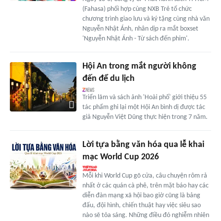
(Fahasa) phối hợp cùng NXB Trẻ tổ chức
chương trình giao lưu và ký tặng cùng nhà văn
Nguyễn Nhật Ánh, nhân dịp ra mắt boxset
'Nguyễn Nhật Ánh - Từ sách đến phim'.
Hội An trong mắt người không
đến để du lịch
Triển lãm và sách ảnh 'Hoài phố' giới thiệu 55
tác phẩm ghi lại một Hội An bình dị được tác
giả Nguyễn Việt Dũng thực hiện trong 7 năm.
Lời tựa bằng văn hóa qua lễ khai
mạc World Cup 2026
Mỗi khi World Cup gõ cửa, câu chuyện rôm rả
nhất ở các quán cà phê, trên mặt báo hay các
diễn đàn mạng xã hội bao giờ cũng là bảng
đấu, đội hình, chiến thuật hay việc siêu sao
nào sẽ tỏa sáng. Những điều đó nghiễm nhiên