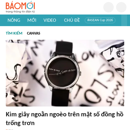
NÓNG
MỚI
VIDEO
CHỦ ĐỀ
#ASEAN Cup 2026
#Trí tuệ nhân tạo
#Mỹ - Iran
#Khám phá Việt Nam
TÌM KIẾM
CANVAS
#Khám phá thế giới
Kim giây ngoằn ngoèo trên mặt số đồng hồ
trống trơn