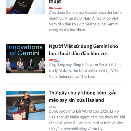
thuật
Ứng dụng Gemini của Google nhân đôi lượng
người dùng tại Đông Nam Á, trong đó Việt
Nam dẫn đầu khu vực về ứng dụng Gemini
trong hỗ trợ học thuật.
Người Việt sử dụng Gemini cho
học thuật dẫn đầu khu vực
Ứng dụng này đồng thời vươn lên trở thành
trợ lý AI được tìm kiếm nhiều nhất tại Việt
Nam, Indonesia và Thái Lan.
Thứ gây chú ý không kém 'gấu
mèo say xỉn' của Haaland
Dừng bước ở tứ kết World Cup 2026, Erling
Haaland vẫn khiến người hâm mộ thích thú khi
xách túi Dolce & Gabbana mới ra mắt và cầm
chú gấu mèo nhồi bông về Na Uy.