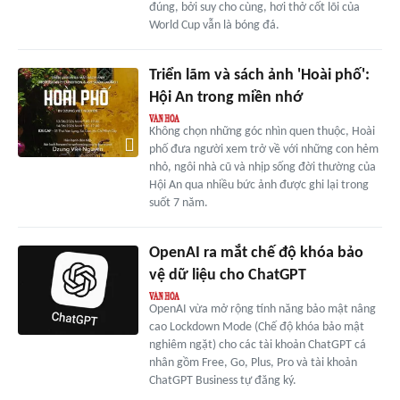
đúng, bởi suy cho cùng, hơi thở cốt lõi của
World Cup vẫn là bóng đá.
Triển lãm và sách ảnh 'Hoài phố':
Hội An trong miền nhớ
Không chọn những góc nhìn quen thuộc, Hoài
phố đưa người xem trở về với những con hẻm
nhỏ, ngôi nhà cũ và nhịp sống đời thường của
Hội An qua nhiều bức ảnh được ghi lại trong
suốt 7 năm.
OpenAI ra mắt chế độ khóa bảo
vệ dữ liệu cho ChatGPT
OpenAI vừa mở rộng tính năng bảo mật nâng
cao Lockdown Mode (Chế độ khóa bảo mật
nghiêm ngặt) cho các tài khoản ChatGPT cá
nhân gồm Free, Go, Plus, Pro và tài khoản
ChatGPT Business tự đăng ký.