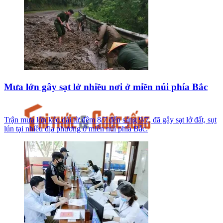
Mưa lớn gây sạt lở nhiều nơi ở miền núi phía Bắc
Trận mưa lớn kéo dài từ đêm 8/7 đến sáng 9/7, đã gây sạt lở đất, sụt
lún tại nhiều địa phương ở miền núi phía Bắc.