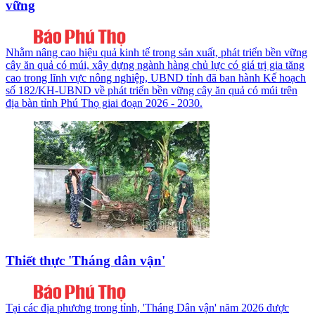
vững
Nhằm nâng cao hiệu quả kinh tế trong sản xuất, phát triển bền vững
cây ăn quả có múi, xây dựng ngành hàng chủ lực có giá trị gia tăng
cao trong lĩnh vực nông nghiệp, UBND tỉnh đã ban hành Kế hoạch
số 182/KH-UBND về phát triển bền vững cây ăn quả có múi trên
địa bàn tỉnh Phú Thọ giai đoạn 2026 - 2030.
Thiết thực 'Tháng dân vận'
Tại các địa phương trong tỉnh, 'Tháng Dân vận' năm 2026 được