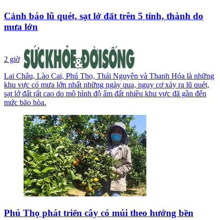
Cảnh báo lũ quét, sạt lở đất trên 5 tỉnh, thành do
mưa lớn
2 giờ
Lai Châu, Lào Cai, Phú Thọ, Thái Nguyên và Thanh Hóa là những
khu vực có mưa lớn nhất những ngày qua, nguy cơ xảy ra lũ quét,
sạt lở đất rất cao do mô hình độ ẩm đất nhiều khu vực đã gần đến
mức bão hòa.
Phú Thọ phát triển cây có múi theo hướng bền