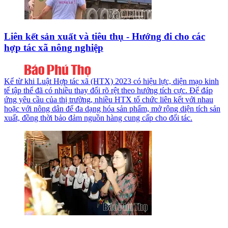
Liên kết sản xuất và tiêu thụ - Hướng đi cho các
hợp tác xã nông nghiệp
Kể từ khi Luật Hợp tác xã (HTX) 2023 có hiệu lực, diện mạo kinh
tế tập thể đã có nhiều thay đổi rõ rệt theo hướng tích cực. Để đáp
ứng yêu cầu của thị trường, nhiều HTX tổ chức liên kết với nhau
hoặc với nông dân để đa dạng hóa sản phẩm, mở rộng diện tích sản
xuất, đồng thời bảo đảm nguồn hàng cung cấp cho đối tác.