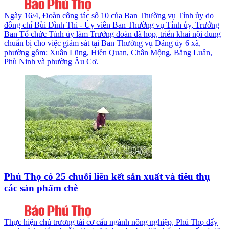
Ngày 16/4, Đoàn công tác số 10 của Ban Thường vụ Tỉnh ủy do
đồng chí Bùi Đình Thi - Ủy viên Ban Thường vụ Tỉnh ủy, Trưởng
Ban Tổ chức Tỉnh ủy làm Trưởng đoàn đã họp, triển khai nội dung
chuẩn bị cho việc giám sát tại Ban Thường vụ Đảng ủy 6 xã,
phường gồm: Xuân Lũng, Hiền Quan, Chân Mộng, Bằng Luân,
Phù Ninh và phường Âu Cơ.
Phú Thọ có 25 chuỗi liên kết sản xuất và tiêu thụ
các sản phẩm chè
Thực hiện chủ trương tái cơ cấu ngành nông nghiệp, Phú Thọ đẩy