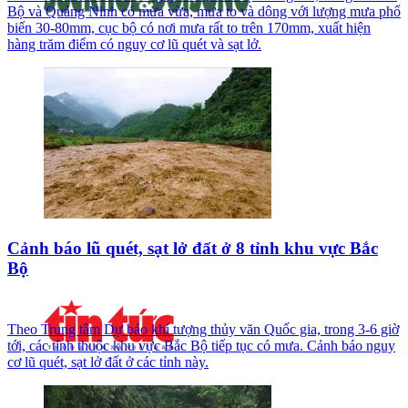
Bộ và Quảng Ninh có mưa vừa, mưa to và dông với lượng mưa phổ
biến 30-80mm, cục bộ có nơi mưa rất to trên 170mm, xuất hiện
hàng trăm điểm có nguy cơ lũ quét và sạt lở.
Cảnh báo lũ quét, sạt lở đất ở 8 tỉnh khu vực Bắc
Bộ
Theo Trung tâm Dự báo khí tượng thủy văn Quốc gia, trong 3-6 giờ
tới, các tỉnh thuộc khu vực Bắc Bộ tiếp tục có mưa. Cảnh báo nguy
cơ lũ quét, sạt lở đất ở các tỉnh này.