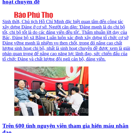
hoạt chuyên đề
Sinh thời, Chủ tịch Hồ Chí Minh đặc biệt quan tâm đến công tác
xây dựng Đảng ở cơ sở. Người căn dặn: 'Đảng mạnh là do chi bộ
tốt, chi bộ tốt là do các đảng viên đều tốt'. Thấm nhuần lời dạy của
Bác, Đảng bộ xã Bằng Luân luôn xác định xây dựng tổ chức cơ sở
Đảng vững mạnh là nhiệm vụ then chốt, trong đó nâng cao chất
lượng sinh hoạt chi bộ, nhất là sinh hoạt chuyên đề được xem là giải
pháp quan trọng để nâng cao năng lực lãnh đạo, sức chiến đấu của
tổ chức Đảng và chất lượng đội ngũ cán bộ, đảng viên.
Trên 600 tình nguyện viên tham gia hiến máu nhân
đạo