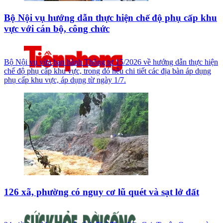
Bộ Nội vụ hướng dẫn thực hiện chế độ phụ cấp khu
vực với cán bộ, công chức
Bộ Nội vụ vừa ban hành Thông tư 15/2026 về hướng dẫn thực hiện
chế độ phụ cấp khu vực, trong đó nêu chi tiết các địa bàn áp dụng
phụ cấp khu vực, áp dụng từ ngày 1/7.
126 xã, phường có nguy cơ lũ quét và sạt lở đất