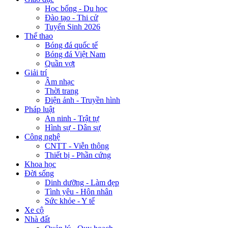
Học bổng - Du học
Đào tạo - Thi cử
Tuyển Sinh 2026
Thể thao
Bóng đá quốc tế
Bóng đá Việt Nam
Quần vợt
Giải trí
Âm nhạc
Thời trang
Điện ảnh - Truyền hình
Pháp luật
An ninh - Trật tự
Hình sự - Dân sự
Công nghệ
CNTT - Viễn thông
Thiết bị - Phần cứng
Khoa học
Đời sống
Dinh dưỡng - Làm đẹp
Tình yêu - Hôn nhân
Sức khỏe - Y tế
Xe cộ
Nhà đất