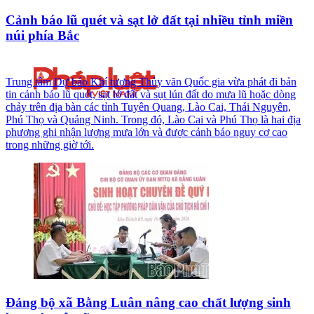
Cảnh báo lũ quét và sạt lở đất tại nhiều tỉnh miền
núi phía Bắc
Trung tâm Dự báo Khí tượng Thủy văn Quốc gia vừa phát đi bản
tin cảnh báo lũ quét, sạt lở đất và sụt lún đất do mưa lũ hoặc dòng
chảy trên địa bàn các tỉnh Tuyên Quang, Lào Cai, Thái Nguyên,
Phú Thọ và Quảng Ninh. Trong đó, Lào Cai và Phú Thọ là hai địa
phương ghi nhận lượng mưa lớn và được cảnh báo nguy cơ cao
trong những giờ tới.
Đảng bộ xã Bằng Luân nâng cao chất lượng sinh