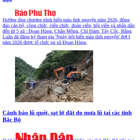
Hưởng ứng chương trình hiến máu tình nguyện năm 2026, đông
đảo cán bộ, công chức, viên chức, đoàn viên, hội viên và nhân dân
đến từ 5 xã : Đoan Hùng, Chân Mộng, Chí Đám, Tây Cốc, Bằng
Luân đã đăng ký tham gia 'Ngày hội hiến máu tình nguyện' đợt I
năm 2026 được tổ chức tại xã Đoan Hùng.
Cảnh báo lũ quét, sạt lở đất do mưa lũ tại các tỉnh
Bắc Bộ