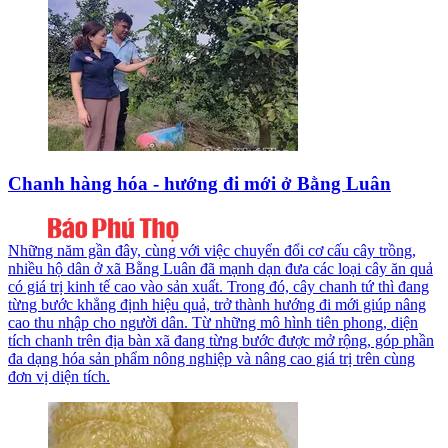
Chanh hàng hóa - hướng đi mới ở Bằng Luân
Những năm gần đây, cùng với việc chuyển đổi cơ cấu cây trồng,
nhiều hộ dân ở xã Bằng Luân đã mạnh dạn đưa các loại cây ăn quả
có giá trị kinh tế cao vào sản xuất. Trong đó, cây chanh tứ thì đang
từng bước khẳng định hiệu quả, trở thành hướng đi mới giúp nâng
cao thu nhập cho người dân. Từ những mô hình tiên phong, diện
tích chanh trên địa bàn xã đang từng bước được mở rộng, góp phần
đa dạng hóa sản phẩm nông nghiệp và nâng cao giá trị trên cùng
đơn vị diện tích.