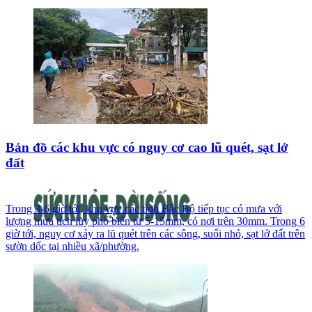
Bản đồ các khu vực có nguy cơ cao lũ quét, sạt lở
đất
Trong 3-6 giờ tới, khu vực các tỉnh Bắc Bộ tiếp tục có mưa với
lượng mưa tích lũy phổ biến từ 5-15mm, có nơi trên 30mm. Trong 6
giờ tới, nguy cơ xảy ra lũ quét trên các sông, suối nhỏ, sạt lở đất trên
sườn dốc tại nhiều xã/phường.