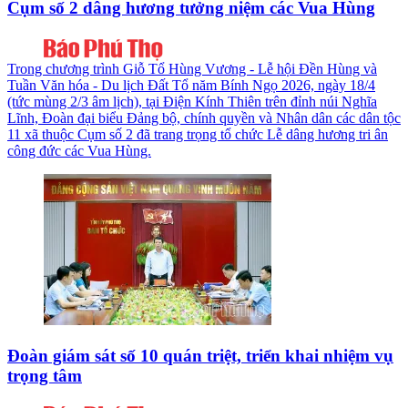
Cụm số 2 dâng hương tưởng niệm các Vua Hùng
Trong chương trình Giỗ Tổ Hùng Vương - Lễ hội Đền Hùng và
Tuần Văn hóa - Du lịch Đất Tổ năm Bính Ngọ 2026, ngày 18/4
(tức mùng 2/3 âm lịch), tại Điện Kính Thiên trên đỉnh núi Nghĩa
Lĩnh, Đoàn đại biểu Đảng bộ, chính quyền và Nhân dân các dân tộc
11 xã thuộc Cụm số 2 đã trang trọng tổ chức Lễ dâng hương tri ân
công đức các Vua Hùng.
Đoàn giám sát số 10 quán triệt, triển khai nhiệm vụ
trọng tâm