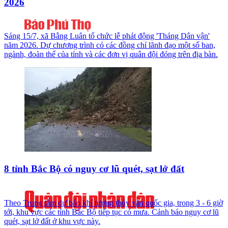
2026
Sáng 15/7, xã Bằng Luân tổ chức lễ phát động 'Tháng Dân vận'
năm 2026. Dự chương trình có các đồng chí lãnh đạo một số ban,
ngành, đoàn thể của tỉnh và các đơn vị quân đội đóng trên địa bàn.
8 tỉnh Bắc Bộ có nguy cơ lũ quét, sạt lở đất
Theo Trung tâm dự báo khí tượng thủy văn quốc gia, trong 3 - 6 giờ
tới, khu vực các tỉnh Bắc Bộ tiếp tục có mưa. Cảnh báo nguy cơ lũ
quét, sạt lở đất ở khu vực này.