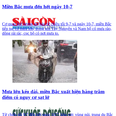
Miền Bắc mưa đến hết ngày 10-7
Cơ quan khí tượng dự báo từ chiều tối 9-7 và ngày 10-7, miền Bắc
tiếp tục có mưa lớn, trong khi Tây Nguyên và Nam bộ có mưa rào,
dông rải rác, cục bộ có nơi mưa to.
Mưa lớn kéo dài, miền Bắc xuất hiện hàng trăm
điểm có nguy cơ sạt lở
Từ chiều tối 9/7 đến hết ngày 10/7, khu vực vùng núi, trung du Bắc