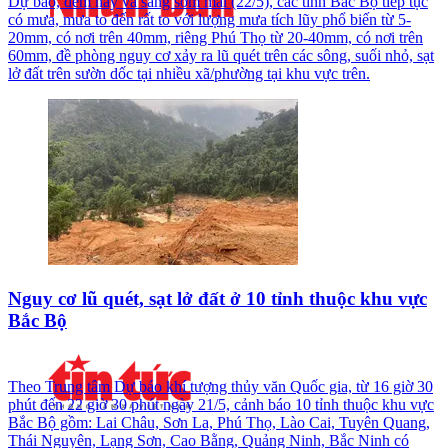
Dự báo, đêm nay và sáng sớm mai (22/5), các tỉnh Bắc Bộ tiếp tục
có mưa, mưa to đến rất to với lượng mưa tích lũy phổ biến từ 5-
20mm, có nơi trên 40mm, riêng Phú Thọ từ 20-40mm, có nơi trên
60mm, đề phòng nguy cơ xảy ra lũ quét trên các sông, suối nhỏ, sạt
lở đất trên sườn dốc tại nhiều xã/phường tại khu vực trên.
Nguy cơ lũ quét, sạt lở đất ở 10 tỉnh thuộc khu vực
Bắc Bộ
Theo Trung tâm Dự báo khí tượng thủy văn Quốc gia, từ 16 giờ 30
phút đến 22 giờ 30 phút ngày 21/5, cảnh báo 10 tỉnh thuộc khu vực
Bắc Bộ gồm: Lai Châu, Sơn La, Phú Thọ, Lào Cai, Tuyên Quang,
Thái Nguyên, Lạng Sơn, Cao Bằng, Quảng Ninh, Bắc Ninh có