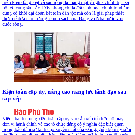
triển khai đồng loạt và sâu rộng đã mang một ý nghĩa chính trị - xã
hội vô cùng sâu sắc. Đây không chỉ là đợt sinh hoạt chính trị nhằm
củng cố khối đại đoàn kết toàn dân tộc mà còn là giải pháp thiết
thực để đưa chủ trương, chính sách của Đảng và Nhà nước vào
cuộc sống.
Kiện toàn cấp ủy, nâng cao năng lực lãnh đạo sau
sắp xếp
Việc nhanh chóng kiện toàn cấp ủy sau sắp xếp tổ chức bộ máy,
đơn vị hành chính và các tổ chức đảng có ý nghĩa đặc biệt quan
trọng, bảo đảm sự lãnh đạo xuyên suốt của Đảng, giúp bộ máy sớm
ổn định, hoạt động hiệu lực, hiệu quả. Cùng với kiện toàn tổ chức,