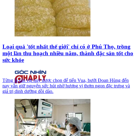
Loại quả 'tốt nhất thế giới' chỉ có ở Phú Thọ, trồng
một lần thu hoạch nhiều năm, thành đặc sản tốt cho
sức khỏe
Từng là sản vật quý được chọn để tiến Vua, bưởi Đoan Hùng đến
nay vẫn giữ nguyên sức hút nhờ hương vị thơm ngon đặc trưng và
giá trị dinh dưỡng dồi dào.