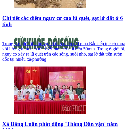
Chi tiết các điểm nguy cơ cao lũ quét, sạt lở đất ở 6
tỉnh
Trong 3-6 giờ tới, khu vực 6 tỉnh miền núi phía Bắc tiếp tục có mưa
với lượng mưa tích từ 10-30mm, có nơi trên 50mm. Trong 6 giờ tới,
nguy cơ xảy ra lũ quét trên các sông, suối nhỏ, sạt lở đất trên sườn
dốc tại nhiều xã/phường.
Xã Bằng Luân phát động 'Tháng Dân vận' năm