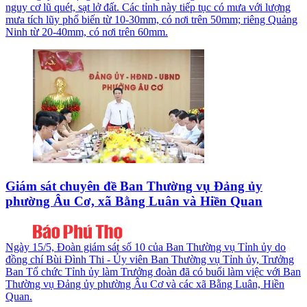
nguy cơ lũ quét, sạt lở đất. Các tỉnh này tiếp tục có mưa với lượng
mưa tích lũy phổ biến từ 10-30mm, có nơi trên 50mm; riêng Quảng
Ninh từ 20-40mm, có nơi trên 60mm.
Giám sát chuyên đề Ban Thường vụ Đảng ủy
phường Âu Cơ, xã Bằng Luân và Hiền Quan
Ngày 15/5, Đoàn giám sát số 10 của Ban Thường vụ Tỉnh ủy do
đồng chí Bùi Đình Thi - Ủy viên Ban Thường vụ Tỉnh ủy, Trưởng
Ban Tổ chức Tỉnh ủy làm Trưởng đoàn đã có buổi làm việc với Ban
Thường vụ Đảng ủy phường Âu Cơ và các xã Bằng Luân, Hiền
Quan.