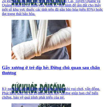
24 giờ qua, khu vực các tỉnh Phú Thọ, Lào Cai, Tuyên Quang và
Quảng Ninh đã có mưa vừa, mưa to. Mô hình độ ẩm đất cho thấy
một số khu vực thuộc các tỉnh trên đã gần bão hòa (trên 85%) hoặc
đạt trạng thái bão hòa.
Gãy xương ở trẻ dịp hè: Đừng chủ quan sau chấn
thương
Kỳ nghỉ hè là thời điểm trẻ dễ gặp tai nạn khi vui chơi, vận động.
Phát hiện sớm và xử trí đúng cách gãy xương giúp hạn chế biến
chứng, bảo vệ quá trình phát triển của trẻ.