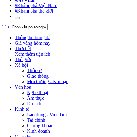
#Khám phá Việt Nam
#Khám phá thế giới
Tin
Thông tin bóng đá
Giá vàng hôm nay
Thời tiết
Xem thêm tiện ích
Thế giới
Xã hội
Thời sự
Giao thông
Môi trường - Khí hậu
Văn hóa
Nghệ thuật
Ẩm thực
Du lịch
Kinh tế
Lao động - Việc làm
Tài chính
Chứng khoán
Kinh doanh
Giáo dục