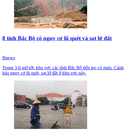
8 tỉnh Bắc Bộ có nguy cơ lũ quét và sạt lở đất
Bnews
Trong 3-6 giờ tới, khu vực các tỉnh Bắc Bộ tiếp tục có mưa. Cảnh
báo nguy cơ lũ quét, sạt lở đất ở khu vực này.