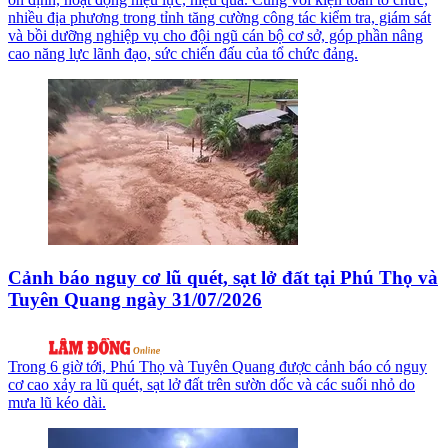
nhiều địa phương trong tỉnh tăng cường công tác kiểm tra, giám sát
và bồi dưỡng nghiệp vụ cho đội ngũ cán bộ cơ sở, góp phần nâng
cao năng lực lãnh đạo, sức chiến đấu của tổ chức đảng.
Cảnh báo nguy cơ lũ quét, sạt lở đất tại Phú Thọ và
Tuyên Quang ngày 31/07/2026
Trong 6 giờ tới, Phú Thọ và Tuyên Quang được cảnh báo có nguy
cơ cao xảy ra lũ quét, sạt lở đất trên sườn dốc và các suối nhỏ do
mưa lũ kéo dài.