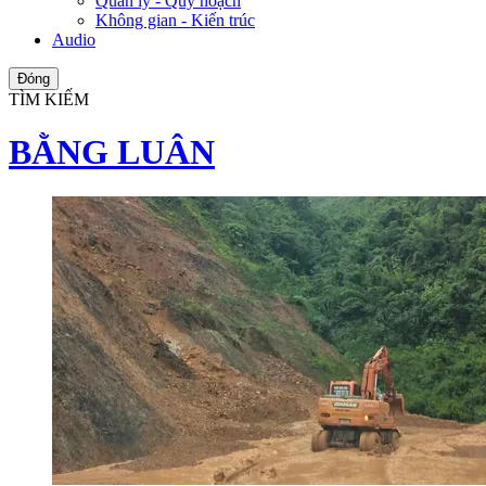
Quản lý - Quy hoạch
Không gian - Kiến trúc
Audio
Đóng
TÌM KIẾM
BẰNG LUÂN