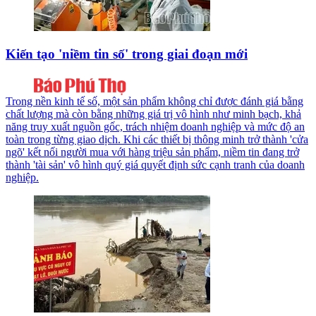
Kiến tạo 'niềm tin số' trong giai đoạn mới
Trong nền kinh tế số, một sản phẩm không chỉ được đánh giá bằng
chất lượng mà còn bằng những giá trị vô hình như minh bạch, khả
năng truy xuất nguồn gốc, trách nhiệm doanh nghiệp và mức độ an
toàn trong từng giao dịch. Khi các thiết bị thông minh trở thành 'cửa
ngõ' kết nối người mua với hàng triệu sản phẩm, niềm tin đang trở
thành 'tài sản' vô hình quý giá quyết định sức cạnh tranh của doanh
nghiệp.