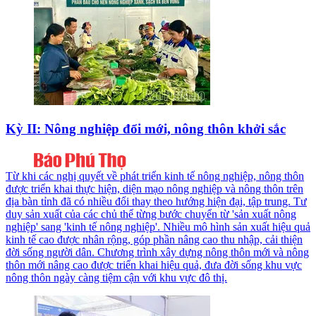
Kỳ II: Nông nghiệp đổi mới, nông thôn khởi sắc
Từ khi các nghị quyết về phát triển kinh tế nông nghiệp, nông thôn
được triển khai thực hiện, diện mạo nông nghiệp và nông thôn trên
địa bàn tỉnh đã có nhiều đổi thay theo hướng hiện đại, tập trung. Tư
duy sản xuất của các chủ thể từng bước chuyển từ 'sản xuất nông
nghiệp' sang 'kinh tế nông nghiệp'. Nhiều mô hình sản xuất hiệu quả
kinh tế cao được nhân rộng, góp phần nâng cao thu nhập, cải thiện
đời sống người dân. Chương trình xây dựng nông thôn mới và nông
thôn mới nâng cao được triển khai hiệu quả, đưa đời sống khu vực
nông thôn ngày càng tiệm cận với khu vực đô thị.