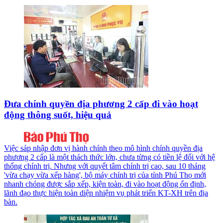
Đưa chính quyền địa phương 2 cấp đi vào hoạt
động thông suốt, hiệu quả
Việc sáp nhập đơn vị hành chính theo mô hình chính quyền địa
phương 2 cấp là một thách thức lớn, chưa từng có tiền lệ đối với hệ
thống chính trị. Nhưng với quyết tâm chính trị cao, sau 10 tháng
'vừa chạy vừa xếp hàng', bộ máy chính trị của tỉnh Phú Thọ mới
nhanh chóng được sắp xếp, kiện toàn, đi vào hoạt động ổn định,
lãnh đạo thực hiện toàn diện nhiệm vụ phát triển KT-XH trên địa
bàn.