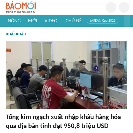
NÓNG
MỚI
VIDEO
CHỦ ĐỀ
#ASEAN Cup 2026
#Trí tuệ nhân tạo
#Mỹ - Iran
#Khám phá Việt Nam
XUẤT KHẨU
#Khám phá thế giới
Tổng kim ngạch xuất nhập khẩu hàng hóa
qua địa bàn tỉnh đạt 950,8 triệu USD