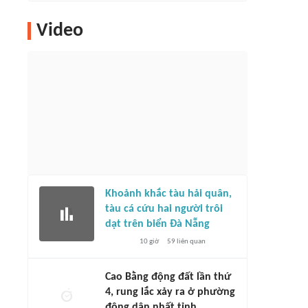
Video
Khoảnh khắc tàu hải quân,
tàu cá cứu hai người trôi
dạt trên biển Đà Nẵng
10 giờ
59
liên quan
Cao Bằng động đất lần thứ
4, rung lắc xảy ra ở phường
đông dân nhất tỉnh