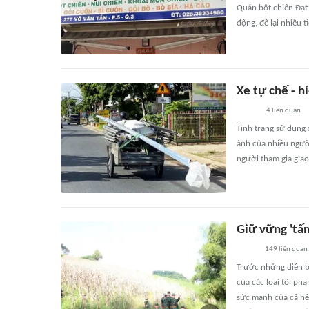
Quán bột chiên Đạt
động, để lại nhiều 
Xe tự chế - h
4
liên quan
Tình trạng sử dụng 
ảnh của nhiều người
người tham gia giao
Giữ vững 'tấ
149
liên quan
Trước những diễn bi
của các loại tội ph
sức mạnh của cả hệ 