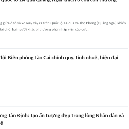
 Quốc lộ 1A qua Quảng Ngãi khiến 3 cha con thương
ng giữa ô tô và xe máy xảy ra trên Quốc lộ 1A qua xã Thọ Phong (Quảng Ngãi) khiến
 tại chỗ, hai người khác bị thương phải nhập viện cấp cứu.
ội Biên phòng Lào Cai chính quy, tinh nhuệ, hiện đại
ng Tân Định: Tạo ấn tượng đẹp trong lòng Nhân dân và
tế