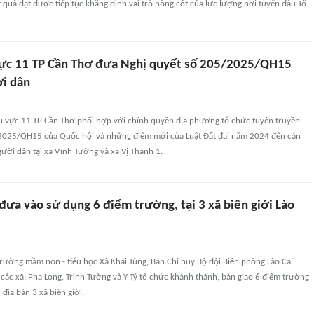
 quả đạt được tiếp tục khẳng định vai trò nòng cốt của lực lượng nơi tuyến đầu Tổ
ực 11 TP Cần Thơ đưa Nghị quyết số 205/2025/QH15
i dân
 vực 11 TP Cần Thơ phối hợp với chính quyền địa phương tổ chức tuyên truyền
2025/QH15 của Quốc hội và những điểm mới của Luật Đất đai năm 2024 đến cán
ười dân tại xã Vĩnh Tường và xã Vị Thanh 1.
ưa vào sử dụng 6 điểm trường, tại 3 xã biên giới Lào
Trường mầm non - tiểu học Xà Khái Tủng, Ban Chỉ huy Bộ đội Biên phòng Lào Cai
ác xã: Pha Long, Trịnh Tường và Y Tý tổ chức khánh thành, bàn giao 6 điểm trường
địa bàn 3 xã biên giới.