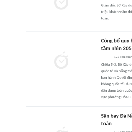
Giám đốc Sở Xây dự
triệu khách/năm thì
toán.
Công bố quy 
tầm nhìn 20
122
liên qua
Chiều 5-3, Bộ Xây 
quốc tế Đà Nẵng th
ban hành Quyết địn
không quốc tế Đà N
dân dụng toàn quốc
vực phường Hòa Cư
Sân bay Đà N
toàn