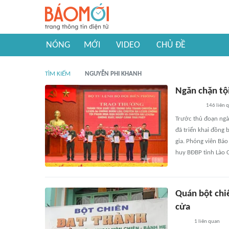
NÓNG
MỚI
VIDEO
CHỦ ĐỀ
TÌM KIẾM
NGUYỄN PHI KHANH
Ngăn chặn tộ
146
liên 
Trước thủ đoạn ngày
đã triển khai đồng 
gia. Phóng viên Báo
huy BĐBP tỉnh Lào C
Quán bột chi
cửa
1
liên quan