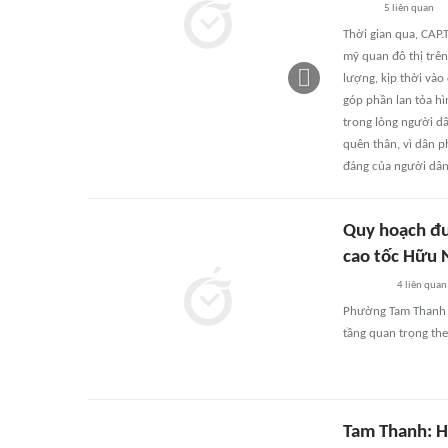
5
liên quan
Thời gian qua, CAP.
mỹ quan đô thị trên 
lượng, kịp thời vào
góp phần lan tỏa hì
trong lòng người dâ
quên thân, vì dân p
đáng của người dân
Quy hoạch đư
cao tốc Hữu N
4
liên quan
Phường Tam Thanh dự
tầng quan trọng the
Tam Thanh: H