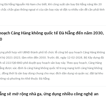
ng Đà Nẵng Nguyễn Hà Nam cho biết, khi công suất sân bay Đà Nẵng nâng lên 20
 chắc chắn giao thông ngoại vi của sân bay này sẽ đặt ra nhiều vấn đề cần phải tính
hoạch Cảng Hàng không quốc tế Đà Nẵng đến năm 2030,
50
n
dựng phối hợp với UBND thành phố tổ chức lễ công bố quy hoạch Cảng Hàng không
ời kỳ 2021-2023, tầm nhìn đến 2050. Trước đó, ngày 12-02-2026, Bộ Xây dựng đã
h số 222/QĐ-BXD phê duyệt quy hoạch sân bay này. Theo quy hoạch, Cảng Hàng
ẵng được xác định là cảng hàng không quốc tế trong mạng lưới cảng hàng không
, đồng thời là sân bay dùng chung cho mục đích dân dụng và quân sự, đặt tại khu
ờng và phường An Khê thuộc Đà Nẵng.
ẵng sẽ mở rộng nhà ga, ứng dụng nhiều công nghệ an