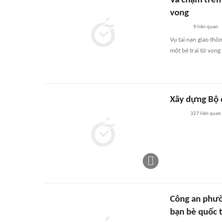
Va chạm trên
vong
9
liên quan
Vụ tai nạn giao thô
một bé trai tử vong
Xây dựng Bộ đ
327
liên quan
Công an phườ
bạn bè quốc 