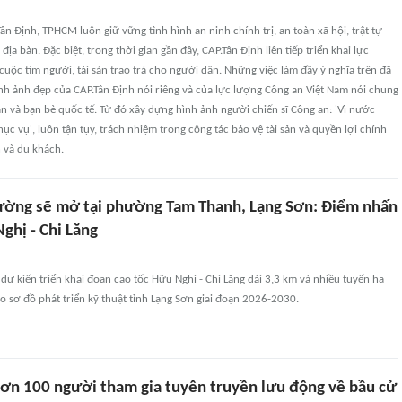
Tân Định, TPHCM luôn giữ vững tình hình an ninh chính trị, an toàn xã hội, trật tự
địa bàn. Đặc biệt, trong thời gian gần đây, CAP.Tân Định liên tiếp triển khai lực
 cuộc tìm người, tài sản trao trả cho người dân. Những việc làm đầy ý nghĩa trên đã
nh ảnh đẹp của CAP.Tân Định nói riêng và của lực lượng Công an Việt Nam nói chung
n và bạn bè quốc tế. Từ đó xây dựng hình ảnh người chiến sĩ Công an: 'Vì nước
hục vụ', luôn tận tụy, trách nhiệm trong công tác bảo vệ tài sản và quyền lợi chính
 và du khách.
ờng sẽ mở tại phường Tam Thanh, Lạng Sơn: Điểm nhấn
ghị - Chi Lăng
 kiến triển khai đoạn cao tốc Hữu Nghị - Chi Lăng dài 3,3 km và nhiều tuyến hạ
o sơ đồ phát triển kỹ thuật tỉnh Lạng Sơn giai đoạn 2026-2030.
ơn 100 người tham gia tuyên truyền lưu động về bầu cử