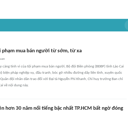
i phạm mua bán người từ sớm, từ xa
quan
 càng tinh vi của tội phạm mua bán người, Bộ đội Biên phòng (BĐBP) tỉnh Lào Cai
bộ biện pháp nghiệp vụ, đấu tranh, bóc gỡ nhiều đường dây liên tỉnh, xuyên quốc
 Quân đội nhân dân trao đổi với Đại tá Nguyễn Phi Khanh, Chỉ huy trưởng Ban chỉ
ai về nội dung này.
ên hơn 30 năm nổi tiếng bậc nhất TP.HCM bất ngờ đóng