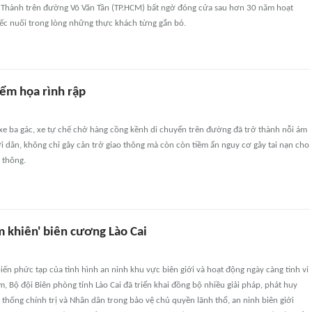
 Thành trên đường Võ Văn Tần (TP.HCM) bất ngờ đóng cửa sau hơn 30 năm hoạt
tiếc nuối trong lòng những thực khách từng gắn bó.
iểm họa rình rập
xe ba gác, xe tự chế chở hàng cồng kềnh di chuyển trên đường đã trở thành nỗi ám
 dân, không chỉ gây cản trở giao thông mà còn còn tiềm ẩn nguy cơ gây tai nạn cho
 thông.
m khiên' biên cương Lào Cai
ến phức tạp của tình hình an ninh khu vực biên giới và hoạt động ngày càng tinh vi
ạm, Bộ đội Biên phòng tỉnh Lào Cai đã triển khai đồng bộ nhiều giải pháp, phát huy
thống chính trị và Nhân dân trong bảo vệ chủ quyền lãnh thổ, an ninh biên giới