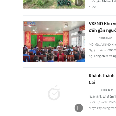
quốc gia. Những kết
quốc.
VKSND Khu v
đến gần ngườ
4
liên quan
Mới đây, VKSND Khu
Nghị quyết số 205/
bộ, công chức và ng
Khánh thành đ
Cai
4
liên quan
Ngày 5/6, tại điểm 
phối hợp với UBND c
được xây dựng trên 