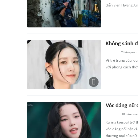
diễn viên Hwang Jun
Không sánh đ
2
liên quan
Vẻ trẻ trung của 'q
với phong cách thời
Vóc dáng nữ c
10
liên qua
Karina (aespa) trở
vóc dáng nổi bật và 
thương mại của nữ 