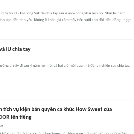
 đưa tin IU - Lee Jong Suk đã chia tay sau 4 năm công khai hẹn hò. Nhìn lại hành
ình bạn đến tình yêu, không ít khán giả cảm thấy tiếc nuối cho đôi 'tiên đồng - ngọc
n.
và IU chia tay
đường ai nấy đi sau 4 năm hẹn hò, cả hai giữ mối quan hệ đồng nghiệp sau chia tay.
n tích vụ kiện bản quyền ca khúc How Sweet của
OR lên tiếng
an
 từ khi phát hành, ca khúc How Sweet của NewJeans bất ngờ trở thành tâm điểm