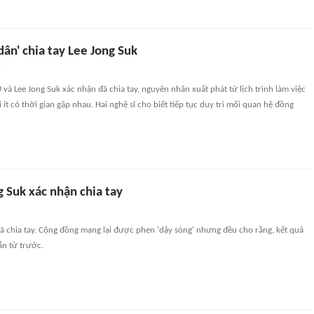
dân' chia tay Lee Jong Suk
n
U và Lee Jong Suk xác nhận đã chia tay, nguyên nhân xuất phát từ lịch trình làm việc
 ít có thời gian gặp nhau. Hai nghệ sĩ cho biết tiếp tục duy trì mối quan hệ đồng
g Suk xác nhận chia tay
đã chia tay. Cộng đồng mạng lại được phen 'dậy sóng' nhưng đều cho rằng, kết quả
ẵn từ trước.