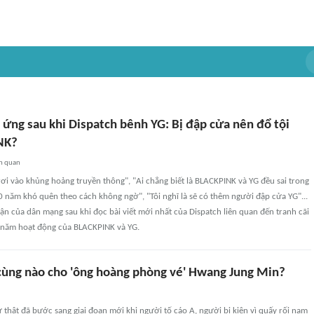
 ứng sau khi Dispatch bênh YG: Bị đập cửa nên đổ tội
NK?
n quan
ơi vào khủng hoảng truyền thông", "Ai chẳng biết là BLACKPINK và YG đều sai trong
0 năm khó quên theo cách không ngờ", "Tôi nghĩ là sẽ có thêm người đập cửa YG"...
uận của dân mạng sau khi đọc bài viết mới nhất của Dispatch liên quan đến tranh cãi
 năm hoạt động của BLACKPINK và YG.
 cùng nào cho 'ông hoàng phòng vé' Hwang Jung Min?
ự thật đã bước sang giai đoạn mới khi người tố cáo A, người bị kiện vì quấy rối nam