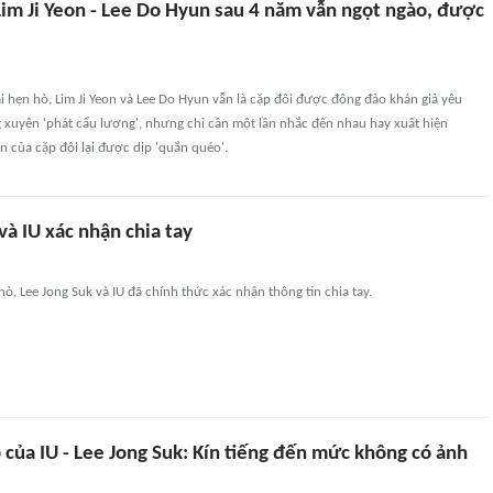
Lim Ji Yeon - Lee Do Hyun sau 4 năm vẫn ngọt ngào, được
 hẹn hò, Lim Ji Yeon và Lee Do Hyun vẫn là cặp đôi được đông đảo khán giả yêu
xuyên 'phát cẩu lương', nhưng chỉ cần một lần nhắc đến nhau hay xuất hiện
an của cặp đôi lại được dịp 'quắn quéo'.
và IU xác nhận chia tay
ò, Lee Jong Suk và IU đã chính thức xác nhận thông tin chia tay.
của IU - Lee Jong Suk: Kín tiếng đến mức không có ảnh