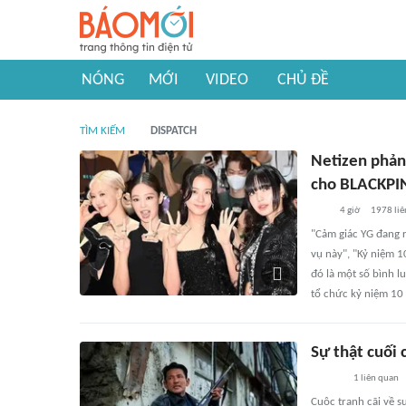
NÓNG
MỚI
VIDEO
CHỦ ĐỀ
TÌM KIẾM
DISPATCH
Netizen phản
cho BLACKPI
4 giờ
1978
liê
"Cảm giác YG đang r
vụ này", "Kỷ niệm 1
đó là một số bình l
tổ chức kỷ niệm 10
Sự thật cuối
1
liên quan
Cuộc tranh cãi về s