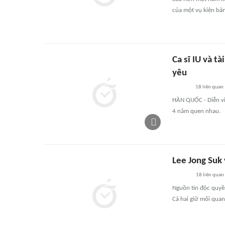
của một vụ kiện bản
Ca sĩ IU và t
yêu
18
liên quan
HÀN QUỐC - Diễn viê
4 năm quen nhau.
Lee Jong Suk 
18
liên quan
Nguồn tin độc quyền
Cả hai giữ mối quan