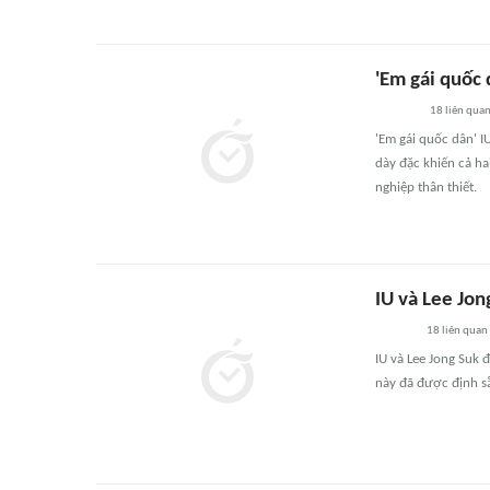
'Em gái quốc 
18
liên qua
'Em gái quốc dân' I
dày đặc khiến cả hai
nghiệp thân thiết.
IU và Lee Jon
18
liên quan
IU và Lee Jong Suk 
này đã được định s