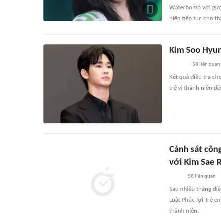
Waterbomb với gươn
hiện tiếp tục cho t
Kim Soo Hyun
58
liên quan
Kết quả điều tra ch
trẻ vị thành niên đề
Cảnh sát công
với Kim Sae 
58
liên quan
Sau nhiều tháng điề
Luật Phúc lợi Trẻ e
thành niên.