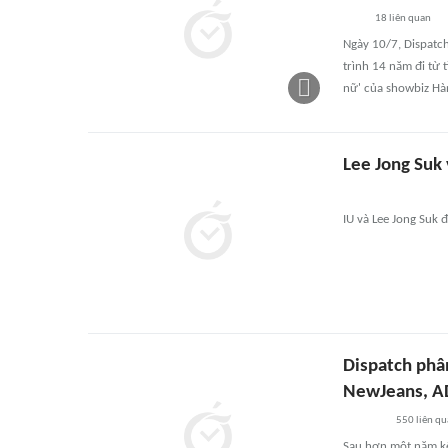
18
liên quan
Ngày 10/7, Dispatch
trình 14 năm đi từ t
nữ' của showbiz Hà
Lee Jong Suk 
IU và Lee Jong Suk 
Dispatch phâ
NewJeans, AD
550
liên qu
Sau hơn một năm kể