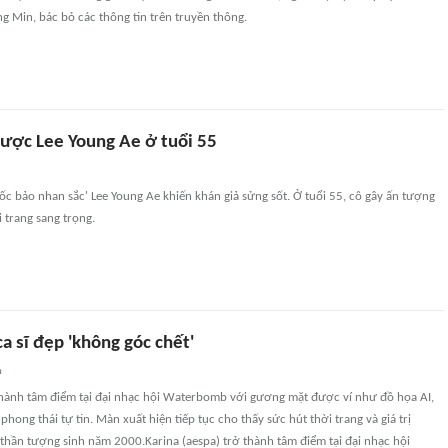
g Min, bác bỏ các thông tin trên truyền thông.
ược Lee Young Ae ở tuổi 55
uốc bảo nhan sắc' Lee Young Ae khiến khán giả sửng sốt. Ở tuổi 55, cô gây ấn tượng
 trang sang trọng.
a sĩ đẹp 'không góc chết'
n
 thành tâm điểm tại đại nhạc hội Waterbomb với gương mặt được ví như đồ họa AI,
phong thái tự tin. Màn xuất hiện tiếp tục cho thấy sức hút thời trang và giá trị
thần tượng sinh năm 2000.Karina (aespa) trở thành tâm điểm tại đại nhạc hội