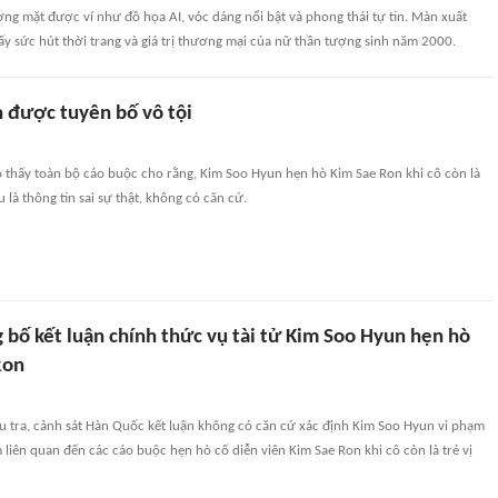
g mặt được ví như đồ họa AI, vóc dáng nổi bật và phong thái tự tin. Màn xuất
hấy sức hút thời trang và giá trị thương mại của nữ thần tượng sinh năm 2000.
 được tuyên bố vô tội
o thấy toàn bộ cáo buộc cho rằng, Kim Soo Hyun hẹn hò Kim Sae Ron khi cô còn là
u là thông tin sai sự thật, không có căn cứ.
 bố kết luận chính thức vụ tài tử Kim Soo Hyun hẹn hò
Ron
u tra, cảnh sát Hàn Quốc kết luận không có căn cứ xác định Kim Soo Hyun vi phạm
m liên quan đến các cáo buộc hẹn hò cố diễn viên Kim Sae Ron khi cô còn là trẻ vị