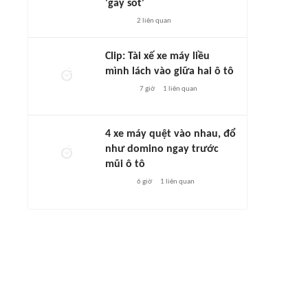
'gây sốt'
2
liên quan
Clip: Tài xế xe máy liều
mình lách vào giữa hai ô tô
7 giờ
1
liên quan
4 xe máy quệt vào nhau, đổ
như domino ngay trước
mũi ô tô
6 giờ
1
liên quan