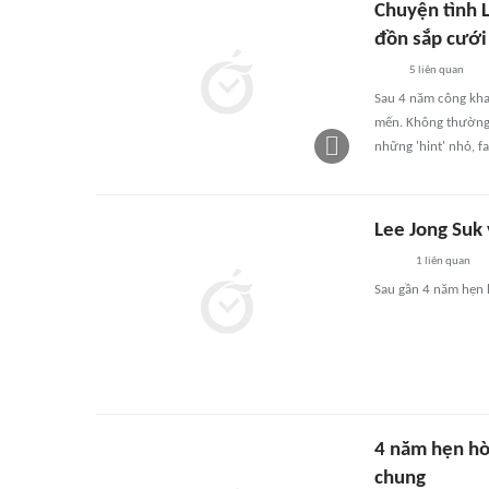
Chuyện tình 
đồn sắp cưới
5
liên quan
Sau 4 năm công khai
mến. Không thường 
những 'hint' nhỏ, f
Lee Jong Suk 
1
liên quan
Sau gần 4 năm hẹn h
4 năm hẹn hò 
chung