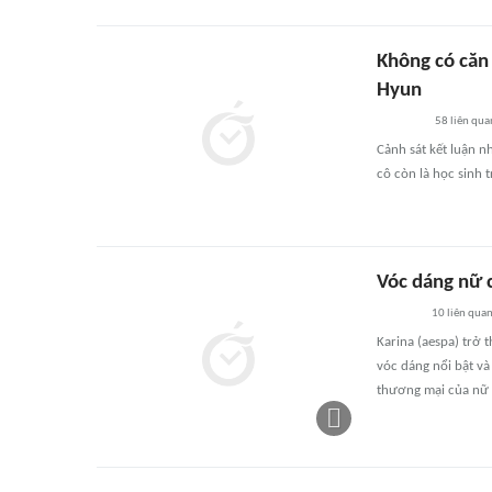
Không có căn
Hyun
58
liên qua
Cảnh sát kết luận 
cô còn là học sinh 
Vóc dáng nữ c
10
liên qua
Karina (aespa) trở
vóc dáng nổi bật và 
thương mại của nữ 