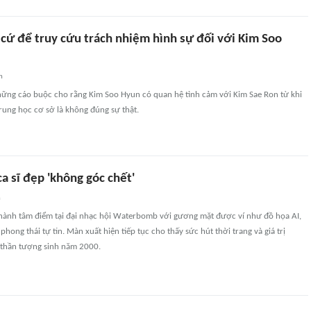
 cứ để truy cứu trách nhiệm hình sự đối với Kim Soo
n
những cáo buộc cho rằng Kim Soo Hyun có quan hệ tình cảm với Kim Sae Ron từ khi
trung học cơ sở là không đúng sự thật.
a sĩ đẹp 'không góc chết'
n
 thành tâm điểm tại đại nhạc hội Waterbomb với gương mặt được ví như đồ họa AI,
phong thái tự tin. Màn xuất hiện tiếp tục cho thấy sức hút thời trang và giá trị
thần tượng sinh năm 2000.