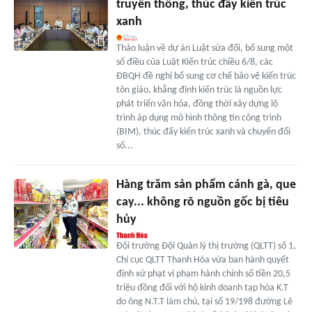
truyền thống, thúc đẩy kiến trúc
xanh
Thảo luận về dự án Luật sửa đổi, bổ sung một
số điều của Luật Kiến trúc chiều 6/8, các
ĐBQH đề nghị bổ sung cơ chế bảo vệ kiến trúc
tôn giáo, khẳng định kiến trúc là nguồn lực
phát triển văn hóa, đồng thời xây dựng lộ
trình áp dụng mô hình thông tin công trình
(BIM), thúc đẩy kiến trúc xanh và chuyển đổi
số...
Hàng trăm sản phẩm cánh gà, que
cay... không rõ nguồn gốc bị tiêu
hủy
Đội trưởng Đội Quản lý thị trường (QLTT) số 1,
Chi cục QLTT Thanh Hóa vừa ban hành quyết
định xử phạt vi phạm hành chính số tiền 20,5
triệu đồng đối với hộ kinh doanh tạp hóa K.T
do ông N.T.T làm chủ, tại số 19/198 đường Lê