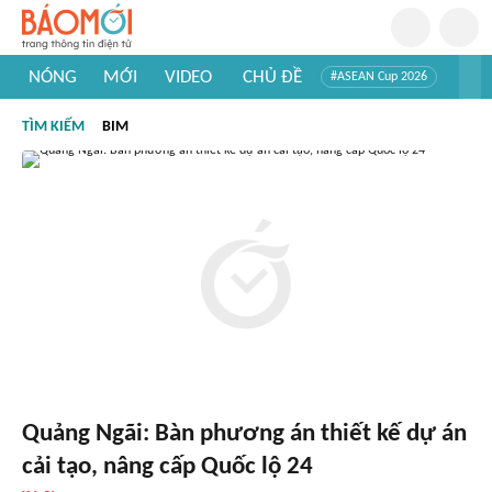
NÓNG
MỚI
VIDEO
CHỦ ĐỀ
#ASEAN Cup 2026
#Tuyển sinh đại học 2026
#Trí tuệ nhân tạo
#Mỹ - Iran
TÌM KIẾM
BIM
#Khám phá Việt Nam
#Khám phá thế giới
Quảng Ngãi: Bàn phương án thiết kế dự án
cải tạo, nâng cấp Quốc lộ 24