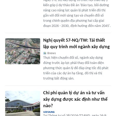
Ngày 3-8, Bộ Xây dựng tổ chức hội thảo lấy ý
kiến góp ý dự thảo Đề án 'Đào tạo, bồi dưỡng
nâng cao năng lực quản lý phát triển đô thị
gắn với đổi mới sáng tạo và chuyển đổi số
trong chính quyền địa phương hai cấp giai
đoạn 2026 - 2030, định hướng đến năm 2045'.
Nghị quyết 57-NQ/TW: Tái thiết
lập quy trình mới ngành xây dựng
Bnews
Thực hiện chuyển đổi số, ngành xây dựng
đứng trước áp lực phải thay đổi toàn diện
phương thức quản lý để đáp ứng tốc độ phát
triển của các dự án hạ tầng, đô thị và thị
trường bất động sản.
Chi phí quản lý dự án và tư vấn
xây dựng được xác định như thế
nào?
Tại Thông tư số 38/2026/TT-BXD, ngày 26/6,