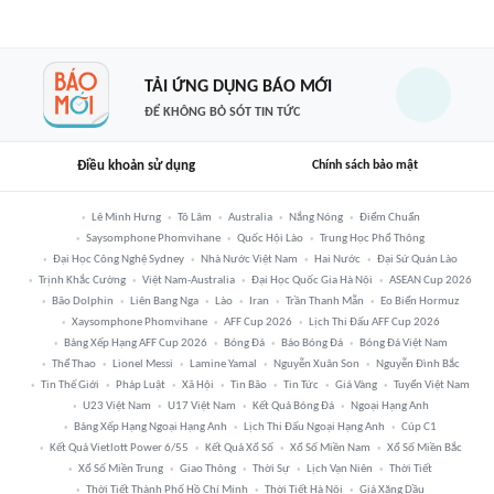
TẢI ỨNG DỤNG BÁO MỚI
ĐỂ KHÔNG BỎ SÓT TIN TỨC
Điều khoản sử dụng
Chính sách bảo mật
Lê Minh Hưng
Tô Lâm
Australia
Nắng Nóng
Điểm Chuẩn
Saysomphone Phomvihane
Quốc Hội Lào
Trung Học Phổ Thông
Đại Học Công Nghệ Sydney
Nhà Nước Việt Nam
Hai Nước
Đại Sứ Quán Lào
Trịnh Khắc Cường
Việt Nam-Australia
Đại Học Quốc Gia Hà Nội
ASEAN Cup 2026
Bão Dolphin
Liên Bang Nga
Lào
Iran
Trần Thanh Mẫn
Eo Biển Hormuz
Xaysomphone Phomvihane
AFF Cup 2026
Lịch Thi Đấu AFF Cup 2026
Bảng Xếp Hạng AFF Cup 2026
Bóng Đá
Báo Bóng Đá
Bóng Đá Việt Nam
Thể Thao
Lionel Messi
Lamine Yamal
Nguyễn Xuân Son
Nguyễn Đình Bắc
Tin Thế Giới
Pháp Luật
Xã Hội
Tin Bão
Tin Tức
Giá Vàng
Tuyển Việt Nam
U23 Việt Nam
U17 Việt Nam
Kết Quả Bóng Đá
Ngoại Hạng Anh
Bảng Xếp Hạng Ngoại Hạng Anh
Lịch Thi Đấu Ngoại Hạng Anh
Cúp C1
Kết Quả Vietlott Power 6/55
Kết Quả Xổ Số
Xổ Số Miền Nam
Xổ Số Miền Bắc
Xổ Số Miền Trung
Giao Thông
Thời Sự
Lịch Vạn Niên
Thời Tiết
Thời Tiết Thành Phố Hồ Chí Minh
Thời Tiết Hà Nội
Giá Xăng Dầu