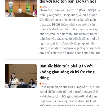
đôi với bảo tồn bản sắc văn hóa
Chiều 6/8, thảo luận tại Tổ 14 (Đoàn ĐBQH các
tỉnh Quảng Ninh, Đồng Tháp) về dự án Luật
sửa đổi, bổ sung một số điều của Luật Kiến
trúc, các ĐBQH thống nhất cao với sự cần
thiết sửa đổi Luật nhằm đẩy mạnh phân cấp,
phân quyền, cắt giảm thủ tục hành chính và
đáp ứng yêu cầu chuyển đổi số; đồng thời đề
nghị rà soát tính đồng bộ với pháp luật liên
quan; phân định rõ phạm vi giữa quy hoạch và
quy chế kiến trúc để tránh chồng chéo thủ tục.
Bản sắc kiến trúc phải gắn với
không gian sống và ký ức cộng
đồng
Đó là nhấn mạnh của ĐBQH Nguyễn Thị Minh
Tú tại phiên thảo luận Tổ 7 (Đoàn ĐBQH tỉnh
Nghệ An và Lâm Đồng), chiều 6/8, về dự án
Luật sửa đổi, bổ sung một số điều của Luật