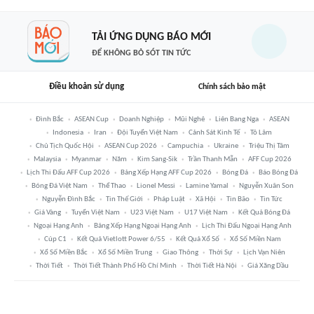
TẢI ỨNG DỤNG BÁO MỚI
ĐỂ KHÔNG BỎ SÓT TIN TỨC
Điều khoản sử dụng
Chính sách bảo mật
Đình Bắc
ASEAN Cup
Doanh Nghiệp
Mũi Nghê
Liên Bang Nga
ASEAN
Indonesia
Iran
Đội Tuyển Việt Nam
Cảnh Sát Kinh Tế
Tô Lâm
Chủ Tịch Quốc Hội
ASEAN Cup 2026
Campuchia
Ukraine
Triệu Thị Tâm
Malaysia
Myanmar
Năm
Kim Sang-Sik
Trần Thanh Mẫn
AFF Cup 2026
Lịch Thi Đấu AFF Cup 2026
Bảng Xếp Hạng AFF Cup 2026
Bóng Đá
Báo Bóng Đá
Bóng Đá Việt Nam
Thể Thao
Lionel Messi
Lamine Yamal
Nguyễn Xuân Son
Nguyễn Đình Bắc
Tin Thế Giới
Pháp Luật
Xã Hội
Tin Bão
Tin Tức
Giá Vàng
Tuyển Việt Nam
U23 Việt Nam
U17 Việt Nam
Kết Quả Bóng Đá
Ngoại Hạng Anh
Bảng Xếp Hạng Ngoại Hạng Anh
Lịch Thi Đấu Ngoại Hạng Anh
Cúp C1
Kết Quả Vietlott Power 6/55
Kết Quả Xổ Số
Xổ Số Miền Nam
Xổ Số Miền Bắc
Xổ Số Miền Trung
Giao Thông
Thời Sự
Lịch Vạn Niên
Thời Tiết
Thời Tiết Thành Phố Hồ Chí Minh
Thời Tiết Hà Nội
Giá Xăng Dầu