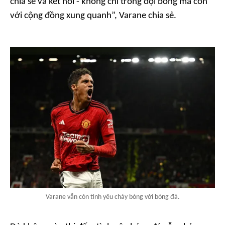
chia sẻ và kết nối - không chỉ trong đội bóng mà còn
với cộng đồng xung quanh”, Varane chia sẻ.
Varane vẫn còn tình yêu cháy bỏng với bóng đá.