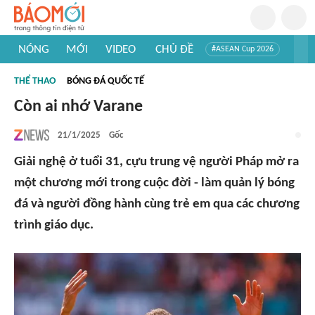
NÓNG
MỚI
VIDEO
CHỦ ĐỀ
#ASEAN Cup 2026
#Trí tuệ nhân tạo
#Mỹ - Iran
#Khám phá Việt Nam
THỂ THAO
BÓNG ĐÁ QUỐC TẾ
#Khám phá thế giới
Còn ai nhớ Varane
21/1/2025
Gốc
Giải nghệ ở tuổi 31, cựu trung vệ người Pháp mở ra
một chương mới trong cuộc đời - làm quản lý bóng
đá và người đồng hành cùng trẻ em qua các chương
trình giáo dục.