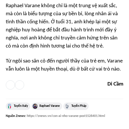
Raphael Varane không chỉ là một trung vệ xuất sắc,
mà còn là biểu tượng của sự bền bỉ, lòng nhân ái và
tinh thần cống hiến. Ở tuổi 31, anh khép lại một sự
nghiệp huy hoàng để bắt đầu hành trình mới đầy ý
nghĩa, nơi anh không chỉ truyền cảm hứng trên sân
cỏ mà còn định hình tương lai cho thế hệ trẻ.
Từ ngôi sao sân cỏ đến người thầy của trẻ em, Varane
vẫn luôn là một huyền thoại, dù ở bất cứ vai trò nào.
Di Cầm
Tuyển Italy
Raphael Varane
Tuyển Pháp
Nguồn
Znews
:
https://znews.vn/con-ai-nho-varane-post1526401.html