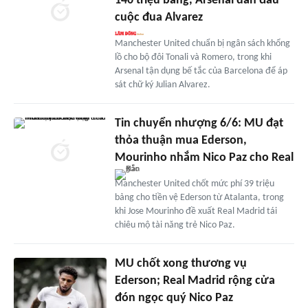
140 triệu bảng, Arsenal dẫn đầu
cuộc đua Alvarez
Manchester United chuẩn bị ngân sách khổng
lồ cho bộ đôi Tonali và Romero, trong khi
Arsenal tận dụng bế tắc của Barcelona để áp
sát chữ ký Julian Alvarez.
Tin chuyển nhượng 6/6: MU đạt
thỏa thuận mua Ederson,
Mourinho nhắm Nico Paz cho Real
Manchester United chốt mức phí 39 triệu
bảng cho tiền vệ Ederson từ Atalanta, trong
khi Jose Mourinho đề xuất Real Madrid tái
chiêu mộ tài năng trẻ Nico Paz.
MU chốt xong thương vụ
Ederson; Real Madrid rộng cửa
đón ngọc quý Nico Paz