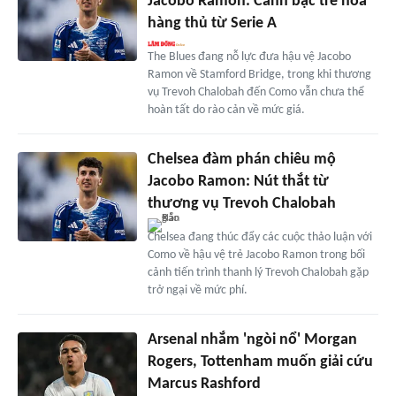
Jacobo Ramon: Canh bạc trẻ hóa
hàng thủ từ Serie A
The Blues đang nỗ lực đưa hậu vệ Jacobo
Ramon về Stamford Bridge, trong khi thương
vụ Trevoh Chalobah đến Como vẫn chưa thể
hoàn tất do rào cản về mức giá.
Chelsea đàm phán chiêu mộ
Jacobo Ramon: Nút thắt từ
thương vụ Trevoh Chalobah
Chelsea đang thúc đẩy các cuộc thảo luận với
Como về hậu vệ trẻ Jacobo Ramon trong bối
cảnh tiến trình thanh lý Trevoh Chalobah gặp
trở ngại về mức phí.
Arsenal nhắm 'ngòi nổ' Morgan
Rogers, Tottenham muốn giải cứu
Marcus Rashford