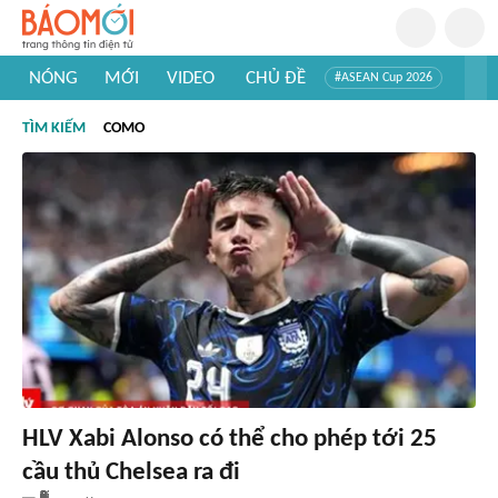
NÓNG
MỚI
VIDEO
CHỦ ĐỀ
#ASEAN Cup 2026
#Trí tuệ nhân tạo
#Mỹ - Iran
#Khám phá Việt Nam
TÌM KIẾM
COMO
#Khám phá thế giới
HLV Xabi Alonso có thể cho phép tới 25
cầu thủ Chelsea ra đi