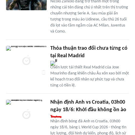
Nicolo Zaniolo đang trở thành một trong
những cái tên đáng chú ý nhất trên thị trường
chuyển nhượng Serie A. Sau mùa giải ấn
tượng trong màu áo Udinese, cầu thủ 26 tuổi
đã lọt vào tầm ngắm của AC Milan, Juventus
và Como.
Thỏa thuận trao đổi chưa từng có
tại Real Madrid
Chiến lược tái thiết Real Madrid của Jose
Mourinho đang khiến châu Âu xôn xao bởi một
kế hoạch trao đổi nhân sự phức tạp và chưa
từng có tiền lệ.
Nhận định Anh vs Croatia, 03h00
ngày 18/6: Khởi đầu không ồn ào
Nhận định bóng đá Anh vs Croatia, 03h00
ngày 18/6, bảng L World Cup 2026 - thông tin
lực lượng, đội hình dự kiến, phong độ, lịch sử