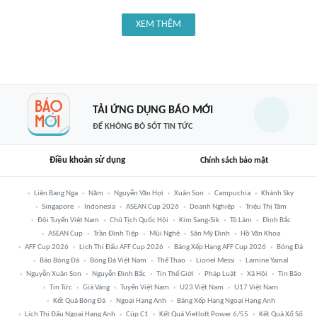
XEM THÊM
TẢI ỨNG DỤNG BÁO MỚI
ĐỂ KHÔNG BỎ SÓT TIN TỨC
Điều khoản sử dụng
Chính sách bảo mật
Liên Bang Nga
Năm
Nguyễn Văn Hợi
Xuân Son
Campuchia
Khánh Sky
Singapore
Indonesia
ASEAN Cup 2026
Doanh Nghiệp
Triệu Thị Tâm
Đội Tuyển Việt Nam
Chủ Tịch Quốc Hội
Kim Sang-Sik
Tô Lâm
Đình Bắc
ASEAN Cup
Trần Đình Tiệp
Mũi Nghê
Sân Mỹ Đình
Hồ Văn Khoa
AFF Cup 2026
Lịch Thi Đấu AFF Cup 2026
Bảng Xếp Hạng AFF Cup 2026
Bóng Đá
Báo Bóng Đá
Bóng Đá Việt Nam
Thể Thao
Lionel Messi
Lamine Yamal
Nguyễn Xuân Son
Nguyễn Đình Bắc
Tin Thế Giới
Pháp Luật
Xã Hội
Tin Bão
Tin Tức
Giá Vàng
Tuyển Việt Nam
U23 Việt Nam
U17 Việt Nam
Kết Quả Bóng Đá
Ngoại Hạng Anh
Bảng Xếp Hạng Ngoại Hạng Anh
Lịch Thi Đấu Ngoại Hạng Anh
Cúp C1
Kết Quả Vietlott Power 6/55
Kết Quả Xổ Số