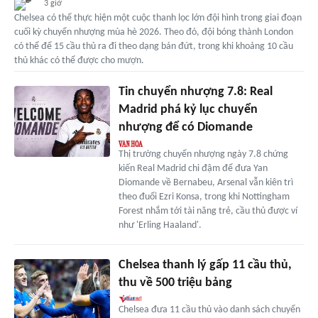
3 giờ
Chelsea có thể thực hiện một cuộc thanh lọc lớn đội hình trong giai đoạn
cuối kỳ chuyển nhượng mùa hè 2026. Theo đó, đội bóng thành London
có thể để 15 cầu thủ ra đi theo dạng bán đứt, trong khi khoảng 10 cầu
thủ khác có thể được cho mượn.
Tin chuyển nhượng 7.8: Real
Madrid phá kỷ lục chuyển
nhượng để có Diomande
Thị trường chuyển nhượng ngày 7.8 chứng
kiến Real Madrid chi đậm để đưa Yan
Diomande về Bernabeu, Arsenal vẫn kiên trì
theo đuổi Ezri Konsa, trong khi Nottingham
Forest nhắm tới tài năng trẻ, cầu thủ được ví
như 'Erling Haaland'.
Chelsea thanh lý gấp 11 cầu thủ,
thu về 500 triệu bảng
Chelsea đưa 11 cầu thủ vào danh sách chuyển