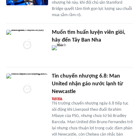
nhượng hè này, khi đội chủ sân Stamford
Bridge quyết tâm tinh gọn lực lượng sau chuỗi
mua sắm rầm rộ.
Muốn tìm huấn luyện viên giỏi,
hãy đến Tây Ban Nha
Tin chuyển nhượng 6.8: Man
United nhận gáo nước lạnh từ
Newcastle
Thị trường chuyển nhượng ngày 6.8 tiếp tục
sôi động khi Liverpool theo đuổi Ibrahim
Mbaye của PSG, nhưng chưa từ bỏ Bradley
Barcola. Man United đón Bruno Fernandes trở
lại nhưng chưa thuận lợi trong cuộc đàm phán
với Newcastle, còn Chelsea cân nhắc bán