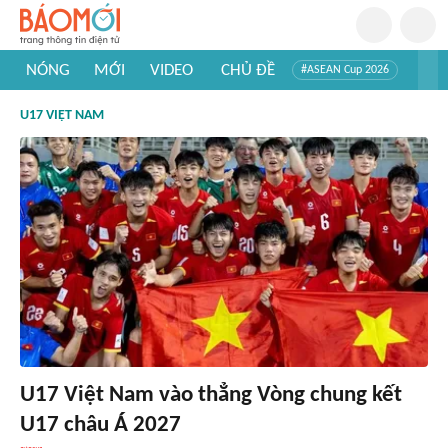
NÓNG
MỚI
VIDEO
CHỦ ĐỀ
#ASEAN Cup 2026
#Tuyển sinh đại học 2026
#Trí tuệ nhân tạo
#Mỹ - Iran
U17 VIỆT NAM
#Khám phá Việt Nam
#Khám phá thế giới
U17 Việt Nam vào thẳng Vòng chung kết
U17 châu Á 2027