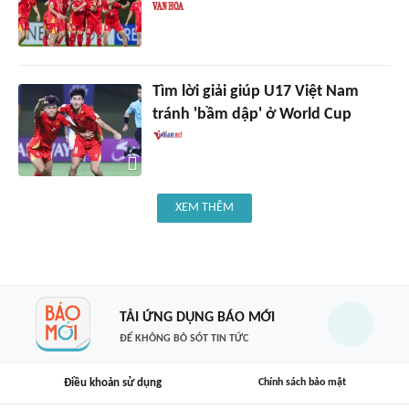
Tìm lời giải giúp U17 Việt Nam
tránh 'bầm dập' ở World Cup
XEM THÊM
TẢI ỨNG DỤNG BÁO MỚI
ĐỂ KHÔNG BỎ SÓT TIN TỨC
Điều khoản sử dụng
Chính sách bảo mật