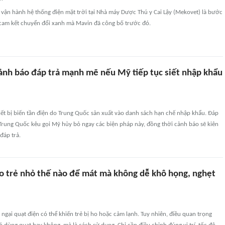
 vận hành hệ thống điện mặt trời tại Nhà máy Dược Thú y Cai Lậy (Mekovet) là bước
i cam kết chuyển đổi xanh mà Mavin đã công bố trước đó.
ảnh báo đáp trả mạnh mẽ nếu Mỹ tiếp tục siết nhập khẩu
ết bị biến tần điện do Trung Quốc sản xuất vào danh sách hạn chế nhập khẩu. Đáp
Trung Quốc kêu gọi Mỹ hủy bỏ ngay các biện pháp này, đồng thời cảnh báo sẽ kiên
đáp trả.
o trẻ nhỏ thế nào để mát mà không dễ khô họng, nghẹt
ngại quạt điện có thể khiến trẻ bị ho hoặc cảm lạnh. Tuy nhiên, điều quan trọng