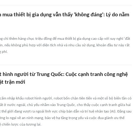
n mua thiết bị gia dụng vẫn thấy 'không đáng': Lý do nằm
g chi thêm hàng chục triệu đồng để mua thiết bị gia dụng cao cấp với suy nghĩ 'đắt
iên, nếu không phù hợp với diện tích nhà và nhu cầu sử dụng, khoản đầu tư này rất
 phí.
 hình người từ Trung Quốc: Cuộc cạnh tranh công nghệ
t trận mới
cấm nhập khẩu robot hình người, robot bốn chân tiên tiến và một số bộ biến tần có
uất ở nước ngoài, chủ yếu nhằm vào Trung Quốc, cho thấy cuộc cạnh tranh giữa hai
 thế giới đang vượt ra ngoài lĩnh vực chip bán dẫn và trí tuệ nhân tạo (AI). Đằng sau
ững lo ngại về an ninh mạng, bảo vệ hạ tầng trọng yếu và cuộc đua giành ưu thế
 chiến lược của tương lai.