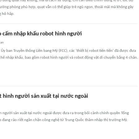
 dùng quạt hay không, mà là cách sử dụng. Chỉ cần điều chỉnh đúng vị trí, tốc độ
trường phòng phù hợp, quạt vẫn có thể giúp trẻ ngủ ngon, thoải mái mà không gây
 hô hấp.
 cấm nhập khẩu robot hình người
uan
Ủy ban Truyền thông Liên bang Mỹ (FCC), các 'thiết bị robot tiên tiến' đã được đưa
hế nhập khẩu, bao gồm robot hình người và robot động vật di chuyển bằng 4 chân.
 hình người sản xuất tại nước ngoài
h người sản xuất tại nước ngoài được đưa ra trong bối cảnh chính quyền Tổng
 đang ráo riết ngăn chặn công nghệ từ Trung Quốc thâm nhập thị trường Mỹ.