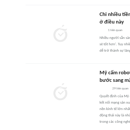
Chi nhiều tiề
ở điều này
1
liên quan
Nhiều người sẵn sàn
sẽ tốt hơn'. Tuy nh
dễ trở thành sự lãng
Mỹ cấm robot
bước sang mặ
29
liên quan
Quyết định của Mỹ 
kết nối mạng sản x
nền kinh tế lớn nhất
động thái này là nh
trong các công nghệ