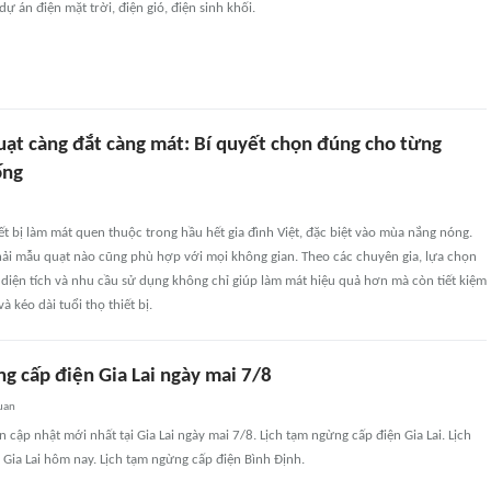
ự án điện mặt trời, điện gió, điện sinh khối.
uạt càng đắt càng mát: Bí quyết chọn đúng cho từng
ống
iết bị làm mát quen thuộc trong hầu hết gia đình Việt, đặc biệt vào mùa nắng nóng.
hải mẫu quạt nào cũng phù hợp với mọi không gian. Theo các chuyên gia, lựa chọn
 diện tích và nhu cầu sử dụng không chỉ giúp làm mát hiệu quả hơn mà còn tiết kiệm
à kéo dài tuổi thọ thiết bị.
g cấp điện Gia Lai ngày mai 7/8
uan
 cập nhật mới nhất tại Gia Lai ngày mai 7/8. Lịch tạm ngừng cấp điện Gia Lai. Lịch
Gia Lai hôm nay. Lịch tạm ngừng cấp điện Bình Định.