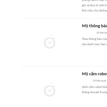
không nằm ở việc có
gió và duy trì môi 
khó chịu cho đường
Mỹ thông báo
29
liên q
Theo thông báo của 
vào danh mục hạn c
Mỹ cấm robot
29
liên quan
Lệnh cấm robot hìn
thống Donald Trump