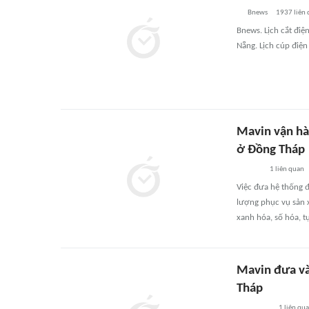
Bnews
1937
liên
Bnews. Lịch cắt điệ
Nẵng. Lịch cúp điện
Mavin vận hà
ở Đồng Tháp
1
liên quan
Việc đưa hệ thống 
lượng phục vụ sản x
xanh hóa, số hóa, t
Mavin đưa và
Tháp
1
liên qu