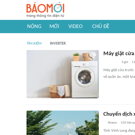
NÓNG
MỚI
VIDEO
CHỦ ĐỀ
TÌM KIẾM
INVERTER
Máy giặt cửa 
3 giờ
1
Máy giặt cửa trước 
vệ quần áo, một lựa
Chuyển dịch x
Bnews
150
liên q
Tỉnh Vĩnh Long đang