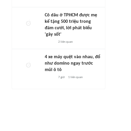
Cô dâu ở TPHCM được mẹ
kế tặng 500 triệu trong
đám cưới, lời phát biểu
'gây sốt'
2
liên quan
4 xe máy quệt vào nhau, đổ
như domino ngay trước
mũi ô tô
7 giờ
1
liên quan