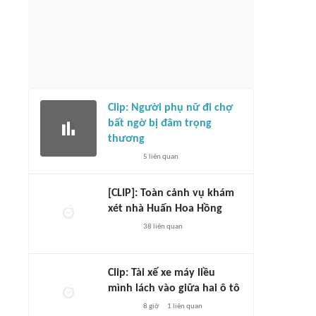
Clip: Người phụ nữ đi chợ
bất ngờ bị đâm trọng
thương
5
liên quan
[CLIP]: Toàn cảnh vụ khám
xét nhà Huấn Hoa Hồng
38
liên quan
Clip: Tài xế xe máy liều
mình lách vào giữa hai ô tô
8 giờ
1
liên quan