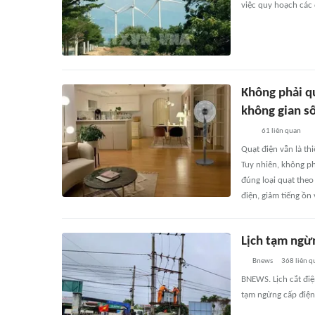
việc quy hoạch các d
Không phải q
không gian s
61
liên quan
Quạt điện vẫn là th
Tuy nhiên, không p
đúng loại quạt theo
điện, giảm tiếng ồn v
Lịch tạm ngừn
Bnews
368
liên q
BNEWS. Lịch cắt điện
tạm ngừng cấp điện 