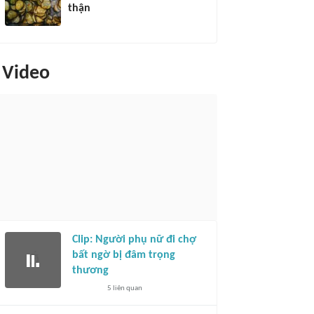
thận
Video
Clip: Người phụ nữ đi chợ
bất ngờ bị đâm trọng
thương
5
liên quan