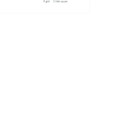
9 giờ
1
liên quan