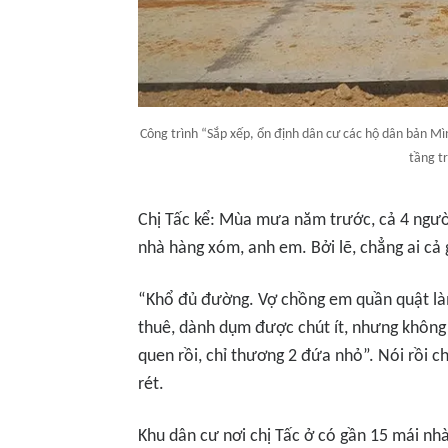
Công trình “Sắp xếp, ổn định dân cư các hộ dân bản M
tầng t
Chị Tấc kể: Mùa mưa năm trước, cả 4 người
nhà hàng xóm, anh em. Bởi lẽ, chẳng ai cả
“Khổ đủ đường. Vợ chồng em quần quật làm
thuê, dành dụm được chút ít, nhưng không
quen rồi, chỉ thương 2 đứa nhỏ”. Nói rồi c
rét.
Khu dân cư nơi chị Tấc ở có gần 15 mái nh