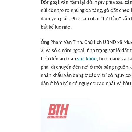
Đống sạt vẫn nằm lại đó, ngay phía sau căn
núi còn trơ ra những đá tảng, gò đất che
dám yên giấc. Phía sau nhà, “tử thần” vẫn l
bất kể lúc nào.
Ông Phạm Văn Tình, Chủ tịch UBND xã Mườn
3, và số 4 năm ngoái, tình trạng sạt lở đất
tiếp đến an toàn
sức khỏe
, tính mạng và t
phải di chuyển đến nơi ở mới bằng nguồn ki
nhân khẩu vẫn đang ở các vị trí có nguy cơ c
dân ở bản Mìn có nguy cơ cao nhất và hầu 