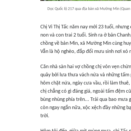
Dọc Quốc lộ 217 qua địa bàn xã Mường Mìn (Quan S
Chị Vi Thị Tấc năm nay mới 23 tuổi, nhưng
non và con trai 2 tuổi. Sinh ra ở bản Chan
chồng về bản Mìn, xã Mường Mìn cùng huy
Vẫn là hộ nghèo, đắp đổi mưu sinh nơi xó 
Căn nhà sàn hai vợ chồng chị vỏn vẹn chừ
quây bởi lưa thưa vách nứa và những tấm 
hôm chặt nứa, ngày cưa vầu, rồi làm thuê,
chị chẳng có gì đáng giá, ngoài tấm đệm cũ
bùng nhùng phía trên... Trải qua bao mưa 
còn ngay ngắn nữa, xộc xệch đầy những bạ
trời.