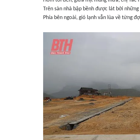
Hôm tôi đến, giữa mịt mùng mưa, chị Tấc n
Trên sàn nhà bập bềnh được lát bởi những 
Phía bên ngoài, gió lạnh vẫn lùa về từng đ