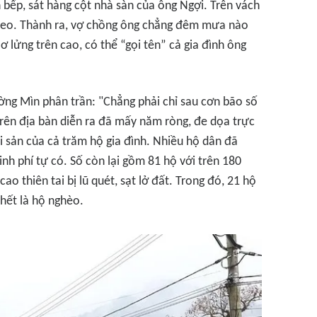
 bếp, sát hàng cột nhà sàn của ông Ngợi. Trên vách
o leo. Thành ra, vợ chồng ông chẳng đêm mưa nào
ơ lửng trên cao, có thể “gọi tên” cả gia đình ông
g Mìn phân trần: "Chẳng phải chỉ sau cơn bão số
 trên địa bàn diễn ra đã mấy năm ròng, đe dọa trực
ài sản của cả trăm hộ gia đình. Nhiều hộ dân đã
nh phí tự có. Số còn lại gồm 81 hộ với trên 180
ao thiên tai bị lũ quét, sạt lở đất. Trong đó, 21 hộ
hết là hộ nghèo.