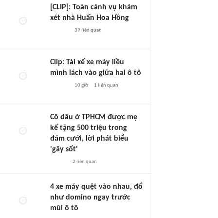
[CLIP]: Toàn cảnh vụ khám
xét nhà Huấn Hoa Hồng
39
liên quan
Clip: Tài xế xe máy liều
mình lách vào giữa hai ô tô
10 giờ
1
liên quan
Cô dâu ở TPHCM được mẹ
kế tặng 500 triệu trong
đám cưới, lời phát biểu
'gây sốt'
2
liên quan
4 xe máy quệt vào nhau, đổ
như domino ngay trước
mũi ô tô