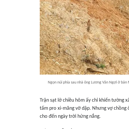
Ngọn núi phía sau nhà ông Lương Văn Ngợi ở bản M
Trận sạt lở chiều hôm ấy chỉ khiến tường xâ
tấm pro xi-măng vỡ dập. Nhưng vợ chồng ô
cho đến ngày trời hửng nắng.