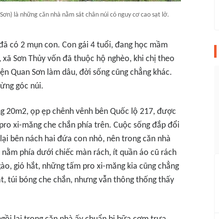
ơn) là những căn nhà nằm sát chân núi có nguy cơ cao sạt lở.
 đã có 2 mụn con. Con gái 4 tuổi, đang học mầm
h, xã Sơn Thủy vốn đã thuộc hộ nghèo, khi chị theo
ện Quan Sơn làm dâu, đời sống cũng chẳng khác.
rừng góc núi.
ng 20m2, ọp ẹp chênh vênh bên Quốc lộ 217, được
pro xi-măng che chắn phía trên. Cuộc sống đắp đổi
 lại bên nách hai đứa con nhỏ, nên trong căn nhà
 nằm phía dưới chiếc màn rách, ít quần áo cũ rách
gào, gió hắt, những tấm pro xi-măng kia cũng chẳng
t, túi bóng che chắn, nhưng vẫn thông thống thấy