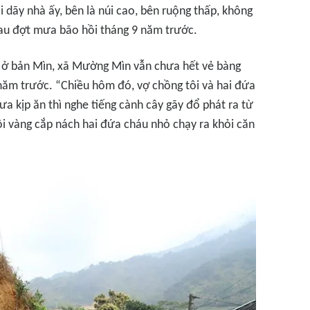
 dãy nhà ấy, bên là núi cao, bên ruộng thấp, không
sau đợt mưa bão hồi tháng 9 năm trước.
) ở bản Mìn, xã Mường Mìn vẫn chưa hết vẻ bàng
 năm trước. “Chiều hôm đó, vợ chồng tôi và hai đứa
 kịp ăn thì nghe tiếng cành cây gãy đổ phát ra từ
vội vàng cắp nách hai đứa cháu nhỏ chạy ra khỏi căn