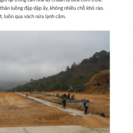
gồi lại trong căn nhà ấy chuẩn bị bữa cơm trưa.
thân luồng đập dập ấy, không nhiều chỗ khô ráo.
ợt, luồn qua vách nứa lạnh căm.