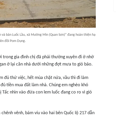
ìn và bản Luốc Lầu, xã Mường Mìn (Quan Sơn)” đang hoàn thiện hạ
rên đồi Pom Dụng.
 trong gia đình chị đã phải thường xuyên đi ở nhờ
 gan ở lại căn nhà dưới những đợt mưa to gió bão.
 đủ thứ việc, hết mùa chặt nứa, vầu thì đi làm
 đủ tiền mua đất làm nhà. Chúng em nghèo khó
hị Tấc nhìn vào đứa con lem luốc đang co ro vì gió
à chênh vênh, bám víu vào hai bên Quốc lộ 217 dẫn