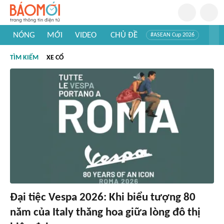
NÓNG
MỚI
VIDEO
CHỦ ĐỀ
#ASEAN Cup 2026
#Tuyển sinh đại học 2026
#Trí tuệ nhân tạo
#Mỹ - Iran
TÌM KIẾM
XE CỔ
#Khám phá Việt Nam
#Khám phá thế giới
Đại tiệc Vespa 2026: Khi biểu tượng 80
năm của Italy thăng hoa giữa lòng đô thị