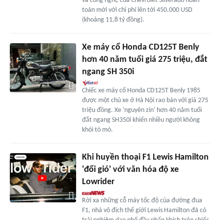
và công nghệ của Chevrolet Silverado hoàn
toàn mới với chi phí lên tới 450.000 USD
(khoảng 11,8 tỷ đồng).
Xe máy cổ Honda CD125T Benly
hơn 40 năm tuổi giá 275 triệu, đắt
ngang SH 350i
Chiếc xe máy cổ Honda CD125T Benly 1985
được một chủ xe ở Hà Nội rao bán với giá 275
triệu đồng. Xe 'nguyên zin' hơn 40 năm tuổi
đắt ngang SH350i khiến nhiều người không
khỏi tò mò.
Khi huyền thoại F1 Lewis Hamilton
'đổi gió' với văn hóa độ xe
Lowrider
Rời xa những cỗ máy tốc độ của đường đua
F1, nhà vô địch thế giới Lewis Hamilton đã có