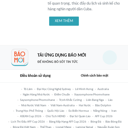
tế quan trọng, thúc đẩy du lịch và sinh kế cho
hàng nghìn người dân Cuba.
XEM THÊM
TẢI ỨNG DỤNG BÁO MỚI
ĐỂ KHÔNG BỎ SÓT TIN TỨC
Điều khoản sử dụng
Chính sách bảo mật
Tô Lâm
Đại Học Công Nghệ Sydney
Lê Minh Hưng
Australia
Ngân Hàng Nhà Nước
Điểm Chuẩn
Xaysomphone Phomvihane
Saysomphone Phomvihane
Trịnh Khắc Cường
Liên Bang Nga
Lào
Nhà Nước Việt Nam
Việt Nam-Australia
Hai Nước
Bão Dolphin
Trung Học Phổ Thông
Quốc Hội Lào
Eo Biển Hormuz
Nắng Nóng
Iran
ASEAN Cup 2026
Chủ Tịch HĐND
Đại Sứ Quán Lào
AFF Cup 2026
Lịch Thi Đấu AFF Cup 2026
Bảng Xếp Hạng AFF Cup 2026
Bóng Đá
Báo Bóng Đá
Bóng Đá Việt Nam
Thể Thao
Lionel Messi
Lamine Yamal
Nguyễn Xuân Son