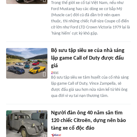
Trong thế giới xe cổ tại Việt Nam, nếu như
Ford Mustang hay các dòng xe cơ bắp Mỹ
(Muscle car) đời cũ đã dần trở nên quen
thuộc, thì những chiếc Full-size Coupe cổ điển
cỡ lớn như Ford LTD Crown Victoria 1979 lại là
'hàng hiếm' cực kỳ khó gặp.
Bộ sưu tập siêu xe của nhà sáng
lập game Call of Duty được đấu
giá
Bộ sưu tập siêu xe tâm huyết của cố nhà sáng
lập game Call of Duty, Vince Zampella, sẽ
được đấu giá sau hơn nửa năm kể từ khi ông
qua đời vì vụ tai nạn thương tâm.
Người đàn ông 40 năm săn tìm
120 chiếc Citroën, dựng nên bảo
tàng xe cổ độc đáo