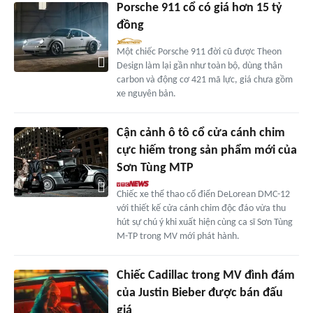
Porsche 911 cổ có giá hơn 15 tỷ
đồng
Một chiếc Porsche 911 đời cũ được Theon
Design làm lại gần như toàn bộ, dùng thân
carbon và động cơ 421 mã lực, giá chưa gồm
xe nguyên bản.
Cận cảnh ô tô cổ cửa cánh chim
cực hiếm trong sản phẩm mới của
Sơn Tùng MTP
Chiếc xe thể thao cổ điển DeLorean DMC-12
với thiết kế cửa cánh chim độc đáo vừa thu
hút sự chú ý khi xuất hiện cùng ca sĩ Sơn Tùng
M-TP trong MV mới phát hành.
Chiếc Cadillac trong MV đình đám
của Justin Bieber được bán đấu
giá