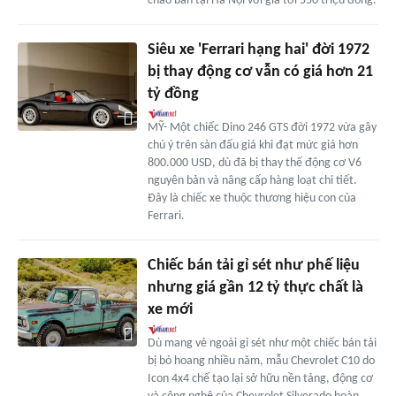
chào bán tại Hà Nội với giá tới 550 triệu đồng.
Siêu xe 'Ferrari hạng hai' đời 1972
bị thay động cơ vẫn có giá hơn 21
tỷ đồng
MỸ- Một chiếc Dino 246 GTS đời 1972 vừa gây
chú ý trên sàn đấu giá khi đạt mức giá hơn
800.000 USD, dù đã bị thay thế động cơ V6
nguyên bản và nâng cấp hàng loạt chi tiết.
Đây là chiếc xe thuộc thương hiệu con của
Ferrari.
Chiếc bán tải gỉ sét như phế liệu
nhưng giá gần 12 tỷ thực chất là
xe mới
Dù mang vẻ ngoài gỉ sét như một chiếc bán tải
bị bỏ hoang nhiều năm, mẫu Chevrolet C10 do
Icon 4x4 chế tạo lại sở hữu nền tảng, động cơ