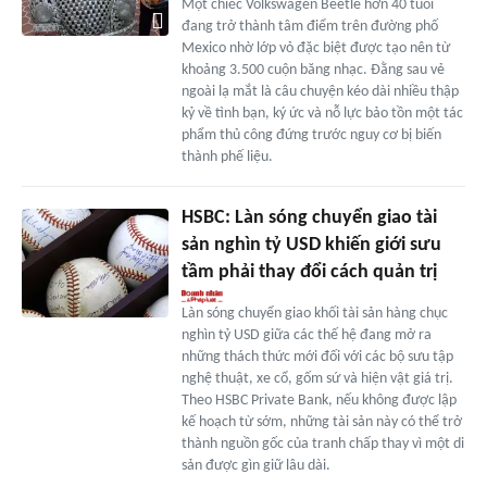
Một chiếc Volkswagen Beetle hơn 40 tuổi
đang trở thành tâm điểm trên đường phố
Mexico nhờ lớp vỏ đặc biệt được tạo nên từ
khoảng 3.500 cuộn băng nhạc. Đằng sau vẻ
ngoài lạ mắt là câu chuyện kéo dài nhiều thập
kỷ về tình bạn, ký ức và nỗ lực bảo tồn một tác
phẩm thủ công đứng trước nguy cơ bị biến
thành phế liệu.
HSBC: Làn sóng chuyển giao tài
sản nghìn tỷ USD khiến giới sưu
tầm phải thay đổi cách quản trị
Làn sóng chuyển giao khối tài sản hàng chục
nghìn tỷ USD giữa các thế hệ đang mở ra
những thách thức mới đối với các bộ sưu tập
nghệ thuật, xe cổ, gốm sứ và hiện vật giá trị.
Theo HSBC Private Bank, nếu không được lập
kế hoạch từ sớm, những tài sản này có thể trở
thành nguồn gốc của tranh chấp thay vì một di
sản được gìn giữ lâu dài.