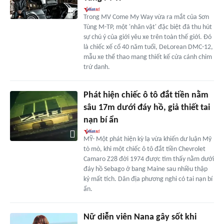
Trong MV Come My Way vừa ra mắt của Sơn
Tùng M-TP, một 'nhân vật' đặc biệt đã thu hút
sự chú ý của giới yêu xe trên toàn thế giới. Đó
là chiếc xế cổ 40 năm tuổi, DeLorean DMC-12,
mẫu xe thể thao mang thiết kế cửa cánh chim
trứ danh.
Phát hiện chiếc ô tô đắt tiền nằm
sâu 17m dưới đáy hồ, giả thiết tai
nạn bí ẩn
MỸ- Một phát hiện kỳ lạ vừa khiến dư luận Mỹ
tò mò, khi một chiếc ô tô đắt tiền Chevrolet
Camaro Z28 đời 1974 được tìm thấy nằm dưới
đáy hồ Sebago ở bang Maine sau nhiều thập
kỷ mất tích. Dân địa phương nghi có tai nạn bí
ẩn.
Nữ diễn viên Nana gây sốt khi