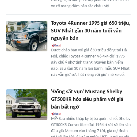
trải nghiệm dạo phố đầy phấn khích trên chiếc
xe cổ mang đậm bản sắc châu Mỹ.
Toyota 4Runner 1995 giá 650 triệu,
SUV Nhật gần 30 năm tuổi vẫn
nguyên bản
Được chào bán với giá 650 triệu đồng tại Hà
Nội, chiếc Toyota 4Runner V6 4x4 đời 1995
gây chú ý nhờ tình trạng nguyên bản hiếm
gặp. Sau gần 30 năm lăn bánh, mẫu SUV Nhật
này vẫn giữ sức hút riêng với giới mê xe cổ.
'Đống sắt vụn' Mustang Shelby
GT500KR hóa siêu phẩm với giá
bán bất ngờ
MỸ- Sau nhiều thập kỷ bị bỏ quên, chiếc Shelby
GT500KR Convertible đời 1968 rỉ sét sẽ lên sàn
đấu giá Mecum vào tháng 7 tới, giá dự đoán