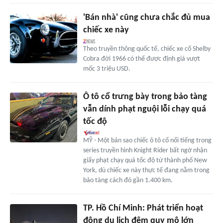
'Bán nhà' cũng chưa chắc đủ mua
chiếc xe này
Theo truyền thông quốc tế, chiếc xe cổ Shelby
Cobra đời 1966 có thể được định giá vượt
mốc 3 triệu USD.
Ô tô cổ trưng bày trong bảo tàng
vẫn dính phạt nguội lỗi chạy quá
tốc độ
MỸ - Một bản sao chiếc ô tô cổ nổi tiếng trong
series truyền hình Knight Rider bất ngờ nhận
giấy phạt chạy quá tốc độ từ thành phố New
York, dù chiếc xe này thực tế đang nằm trong
bảo tàng cách đó gần 1.400 km.
TP. Hồ Chí Minh: Phát triển hoạt
động du lịch đêm quy mô lớn