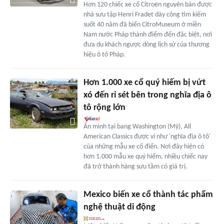
Hơn 120 chiếc xe cổ Citroën nguyên bản được
nhà sưu tập Henri Fradet dày công tìm kiếm
suốt 40 năm đã biến CitroMuseum ở miền
Nam nước Pháp thành điểm đến đặc biệt, nơi
đưa du khách ngược dòng lịch sử của thương
hiệu ô tô Pháp.
Hơn 1.000 xe cổ quý hiếm bị vứt
xó đến rỉ sét bên trong nghĩa địa ô
tô rộng lớn
Ẩn mình tại bang Washington (Mỹ), All
American Classics được ví như 'nghĩa địa ô tô'
của những mẫu xe cổ điển. Nơi đây hiện có
hơn 1.000 mẫu xe quý hiếm, nhiều chiếc nay
đã trở thành hàng sưu tầm có giá trị.
Mexico biến xe cổ thành tác phẩm
nghệ thuật di động