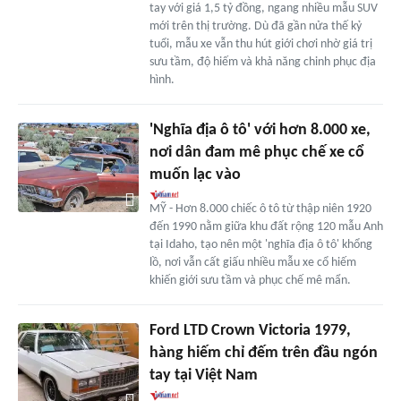
tay với giá 1,5 tỷ đồng, ngang nhiều mẫu SUV
mới trên thị trường. Dù đã gần nửa thế kỷ
tuổi, mẫu xe vẫn thu hút giới chơi nhờ giá trị
sưu tầm, độ hiếm và khả năng chinh phục địa
hình.
'Nghĩa địa ô tô' với hơn 8.000 xe,
nơi dân đam mê phục chế xe cổ
muốn lạc vào
MỸ - Hơn 8.000 chiếc ô tô từ thập niên 1920
đến 1990 nằm giữa khu đất rộng 120 mẫu Anh
tại Idaho, tạo nên một 'nghĩa địa ô tô' khổng
lồ, nơi vẫn cất giấu nhiều mẫu xe cổ hiếm
khiến giới sưu tầm và phục chế mê mẩn.
Ford LTD Crown Victoria 1979,
hàng hiếm chỉ đếm trên đầu ngón
tay tại Việt Nam