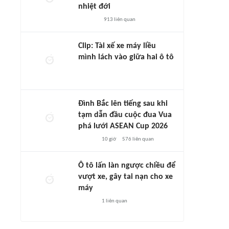
nhiệt đới
913
liên quan
Clip: Tài xế xe máy liều
mình lách vào giữa hai ô tô
Đình Bắc lên tiếng sau khi
tạm dẫn đầu cuộc đua Vua
phá lưới ASEAN Cup 2026
10 giờ
576
liên quan
Ô tô lấn làn ngược chiều để
vượt xe, gây tai nạn cho xe
máy
1
liên quan