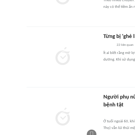
Theo nhiều chuyên 
này có thể tiềm ẩn 
Từng bị 'ghẻ 
22
liên quan
Ít ai biết rằng mỡ 
dưỡng. Khi sử dụng 
Người phụ nữ
bệnh tật
Ở tuổi ngoài 60, kh
Thọ) vẫn lủi thủi m