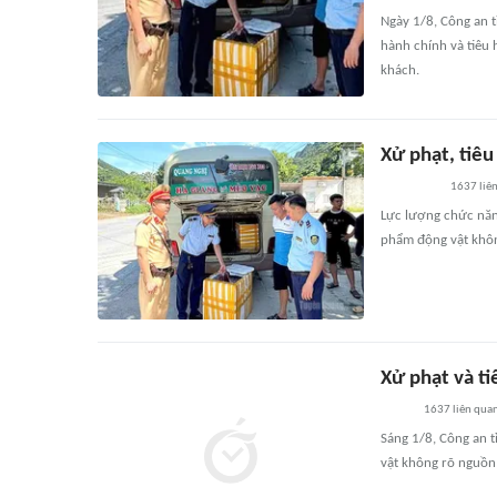
Ngày 1/8, Công an t
hành chính và tiêu
khách.
Xử phạt, tiê
1637
liê
Lực lượng chức năn
phẩm động vật khôn
Xử phạt và t
1637
liên qua
Sáng 1/8, Công an t
vật không rõ nguồn 