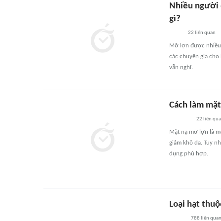
Nhiều người 
gì?
22
liên quan
Mỡ lợn được nhiều 
các chuyên gia cho
vẫn nghĩ.
Cách làm mặt
22
liên qu
Mặt nạ mỡ lợn là 
giảm khô da. Tuy n
dụng phù hợp.
Loại hạt thuộ
788
liên qua