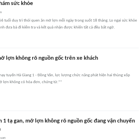
khám sức khỏe
an
 tuổi duy trì thói quen ăn mỡ lợn mỗi ngày trong suốt 18 tháng. Lo ngại sức khỏe
ình đưa bà đi kiểm tra và kết quả nhận được khiến tất cả đều bất ngờ.
mỡ lợn không rõ nguồn gốc trên xe khách
hạy tuyến Hà Giang 1 - Đồng Văn, lực lượng chức năng phát hiện hai thùng xốp
ỡ lợn không có hóa đơn, chứng từ.**
n 1 tạ gan, mỡ lợn không rõ nguồn gốc đang vận chuyển
h
quan