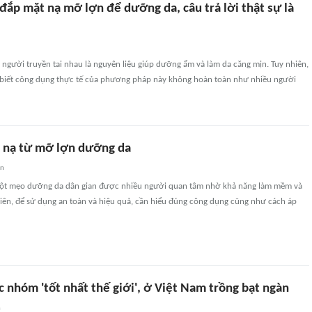
đắp mặt nạ mỡ lợn để dưỡng da, câu trả lời thật sự là
người truyền tai nhau là nguyên liệu giúp dưỡng ẩm và làm da căng mịn. Tuy nhiên,
 biết công dụng thực tế của phương pháp này không hoàn toàn như nhiều người
 nạ từ mỡ lợn dưỡng da
an
một mẹo dưỡng da dân gian được nhiều người quan tâm nhờ khả năng làm mềm và
hiên, để sử dụng an toàn và hiệu quả, cần hiểu đúng công dụng cũng như cách áp
c nhóm 'tốt nhất thế giới', ở Việt Nam trồng bạt ngàn
n