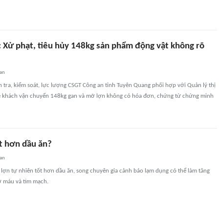
 Xử phạt, tiêu hủy 148kg sản phẩm động vật không rõ
an
n tra, kiểm soát, lực lượng CSGT Công an tỉnh Tuyên Quang phối hợp với Quản lý thị
e khách vận chuyển 148kg gan và mỡ lợn không có hóa đơn, chứng từ chứng minh
t hơn dầu ăn?
an
lợn tự nhiên tốt hơn dầu ăn, song chuyên gia cảnh báo lạm dụng có thể làm tăng
ỡ máu và tim mạch.