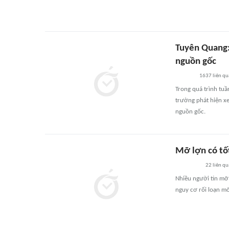
Tuyên Quang:
nguồn gốc
1637
liên qu
Trong quá trình tuầ
trường phát hiện x
nguồn gốc.
Mỡ lợn có tố
22
liên qu
Nhiều người tin mỡ 
nguy cơ rối loạn m