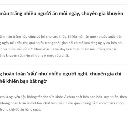
màu trắng nhiều người ăn mỗi ngày, chuyên gia khuyên
ẩm màu trắng nào cũng có lợi cho sức khỏe. Nhiều món ăn quen thuộc xuất hiện
ngày nếu tiêu thụ quá nhiều trong thời gian dài có thể làm tăng nguy cơ béo phì,
ch và nhiều vấn đề sức khỏe khác. Dưới đây là 4 thực phẩm màu trắng mà các
ỡng khuyến cáo nên sử dụng ở mức vừa phải.
 hoàn toàn 'xấu' như nhiều người nghĩ, chuyên gia chỉ
thể khiến bạn bất ngờ
m là nguyên liệu không tốt cho sức khỏe vì chứa chất béo bão hòa. Tuy nhiên, theo
 không hoàn toàn là một loại chất béo 'xấu'. Điều quan trọng nằm ở cách lựa chọn,
trong chế độ ăn hằng ngày.