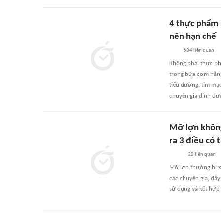
4 thực phẩm 
nên hạn chế
684
liên quan
Không phải thực ph
trong bữa cơm hằng 
tiểu đường, tim mạ
chuyên gia dinh dư
Mỡ lợn không
ra 3 điều có 
22
liên quan
Mỡ lợn thường bị xe
các chuyên gia, đây
sử dụng và kết hợp 