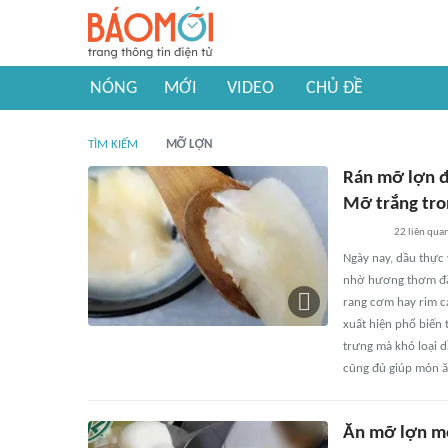
NÓNG
MỚI
VIDEO
CHỦ ĐỀ
TÌM KIẾM
MỠ LỢN
Rán mỡ lợn đ
Mỡ trắng tro
22
liên qua
Ngày nay, dầu thực 
nhờ hương thơm đặc
rang cơm hay rim c
xuất hiện phổ biến
trưng mà khó loại d
cũng đủ giúp món ă
Ăn mỡ lợn mỗ