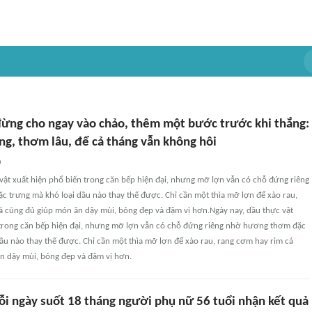
ừng cho ngay vào chảo, thêm một bước trước khi thắng:
ng, thơm lâu, để cả tháng vẫn không hôi
n
vật xuất hiện phổ biến trong căn bếp hiện đại, nhưng mỡ lợn vẫn có chỗ đứng riêng
 trưng mà khó loại dầu nào thay thế được. Chỉ cần một thìa mỡ lợn để xào rau,
á cũng đủ giúp món ăn dậy mùi, bóng đẹp và đậm vị hơn.Ngày nay, dầu thực vật
 trong căn bếp hiện đại, nhưng mỡ lợn vẫn có chỗ đứng riêng nhờ hương thơm đặc
ầu nào thay thế được. Chỉ cần một thìa mỡ lợn để xào rau, rang cơm hay rim cá
n dậy mùi, bóng đẹp và đậm vị hơn.
i ngày suốt 18 tháng người phụ nữ 56 tuổi nhận kết quả