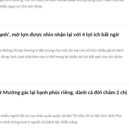
gia dinh dưỡng, mỡ lợn nếu chế biến và bảo quản không đúng cách, loại chất béo
nhiều nguy cơ cho sức khỏe.
lạnh', mỡ lợn được nhìn nhận lại với 4 lợi ích bất ngờ
lợn không chỉ tạo hương vị đặc trưng cho món ăn mà còn sở hữu nhiều giá trị dinh
đúng cách, loại chất béo này có thể mang lại nhiều lợi ích bất ngờ cho sức khỏe.
 Mường gác lại hạnh phúc riêng, dành cả đời chăm 2 chị
i nhiều người đã có con cháu quây quần, bà Bùi Thị Mỉm (ở xã Vân Sơn, tỉnh Phú
ột mình trông nom 2 người chị bệnh tật, thiểu năng.