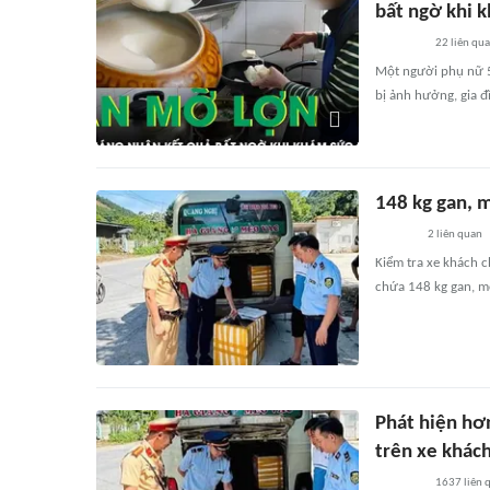
bất ngờ khi 
22
liên qu
Một người phụ nữ 56
bị ảnh hưởng, gia đ
148 kg gan, 
2
liên quan
Kiểm tra xe khách c
chứa 148 kg gan, m
Phát hiện hơ
trên xe khác
1637
liên 