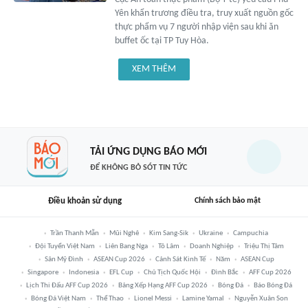
Yên khẩn trương điều tra, truy xuất nguồn gốc
thực phẩm vụ 7 người nhập viện sau khi ăn
buffet ốc tại TP Tuy Hòa.
XEM THÊM
TẢI ỨNG DỤNG BÁO MỚI
ĐỂ KHÔNG BỎ SÓT TIN TỨC
Điều khoản sử dụng
Chính sách bảo mật
Trần Thanh Mẫn
Mũi Nghê
Kim Sang-Sik
Ukraine
Campuchia
Đội Tuyển Việt Nam
Liên Bang Nga
Tô Lâm
Doanh Nghiệp
Triệu Thị Tâm
Sân Mỹ Đình
ASEAN Cup 2026
Cảnh Sát Kinh Tế
Năm
ASEAN Cup
Singapore
Indonesia
EFL Cup
Chủ Tịch Quốc Hội
Đình Bắc
AFF Cup 2026
Lịch Thi Đấu AFF Cup 2026
Bảng Xếp Hạng AFF Cup 2026
Bóng Đá
Báo Bóng Đá
Bóng Đá Việt Nam
Thể Thao
Lionel Messi
Lamine Yamal
Nguyễn Xuân Son