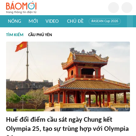
NÓNG
MỚI
VIDEO
CHỦ ĐỀ
#ASEAN Cup 2026
#Trí tuệ nhân tạo
#Mỹ - Iran
#Khám phá Việt Nam
TÌM KIẾM
CẦU PHÚ YÊN
#Khám phá thế giới
Huế đổi điểm cầu sát ngày Chung kết
Olympia 25, tạo sự trùng hợp với Olympia