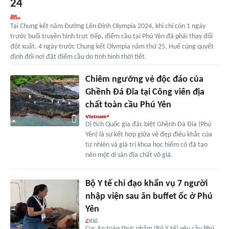
24
Tại Chung kết năm Đường Lên Đỉnh Olympia 2024, khi chỉ còn 1 ngày
trước buổi truyền hình trực tiếp, điểm cầu tại Phú Yên đã phải thay đổi
đột xuất. 4 ngày trước Chung kết Olympia năm thứ 25, Huế cũng quyết
định đổi nơi đặt điểm cầu do tình hình thời tiết.
Chiêm ngưỡng vẻ độc đáo của
Ghềnh Đá Đĩa tại Công viên địa
chất toàn cầu Phú Yên
Di tích Quốc gia đặc biệt Ghềnh Đá Đĩa (Phú
Yên) là sự kết hợp giữa vẻ đẹp điêu khắc của
tự nhiên và giá trị khoa học hiếm có đã tạo
nên một di sản địa chất vô giá.
Bộ Y tế chỉ đạo khẩn vụ 7 người
nhập viện sau ăn buffet ốc ở Phú
Yên
Cục An toàn thực phẩm (Bộ Y tế) yêu cầu Phú