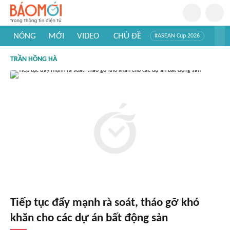
NÓNG
MỚI
VIDEO
CHỦ ĐỀ
#ASEAN Cup 2026
#Trí tuệ nhân tạo
#Mỹ - Iran
#Khám phá Việt Nam
TRẦN HỒNG HÀ
#Khám phá thế giới
Tiếp tục đẩy mạnh rà soát, tháo gỡ khó
khăn cho các dự án bất động sản