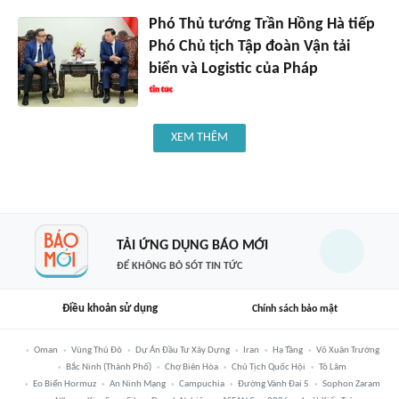
Phó Thủ tướng Trần Hồng Hà tiếp
Phó Chủ tịch Tập đoàn Vận tải
biển và Logistic của Pháp
XEM THÊM
TẢI ỨNG DỤNG BÁO MỚI
ĐỂ KHÔNG BỎ SÓT TIN TỨC
Điều khoản sử dụng
Chính sách bảo mật
Oman
Vùng Thủ Đô
Dự Án Đầu Tư Xây Dựng
Iran
Hạ Tầng
Võ Xuân Trường
Bắc Ninh (thành Phố)
Chợ Biên Hòa
Chủ Tịch Quốc Hội
Tô Lâm
Eo Biển Hormuz
An Ninh Mạng
Campuchia
Đường Vành Đai 5
Sophon Zaram