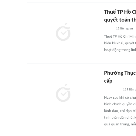
Thuế TP Hồ C
quyết toán t
12
liên quan
Thuế TP Hồ Chí Min
hiện kê khai, quyết
hoạt động trong lĩnh
Phường Thục 
cấp
119
liên 
Ngay sau khi có ch
hình chính quyền đ
lãnh đạo, chỉ đạo tr
tinh thần dân chủ,
quả quan trọng, nổi 