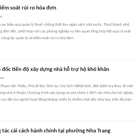
iểm soát rủi ro hóa đơn
an
 cao hiệu quả quản lý thuế, chống thất thu ngân sách nhà nước, Thuế thành phố
g đôn đốc, phối hợp với các phòng nghiệp vụ liên quan tổng hợp kết quả rà soát
 công tác quản lý và kiểm soát rủi ro hóa đơn.
n đốc tiến độ xây dựng nhà hỗ trợ hộ khó khăn
uan
 Phạm Văn Thiều, Phó Bí thư Tỉnh ủy, Chủ tịch HĐND tỉnh, đến kiểm tra thực tế một
dựng nhà ở thuộc Chương trình xây dựng và sửa chữa 1.069 căn nhà cho hộ nghèo,
 con đẻ của người hoạt động kháng chiến bị nhiễm chất độc hóa học trên địa bàn
 tác cải cách hành chính tại phường Nha Trang