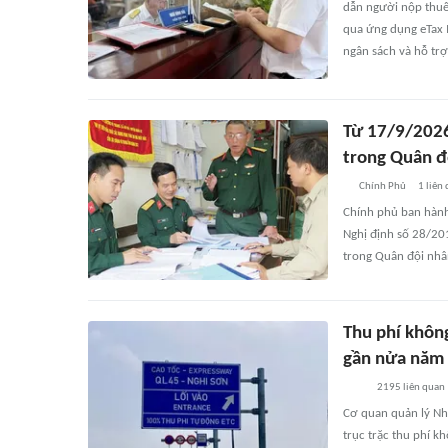
dẫn người nộp thuế
qua ứng dụng eTax 
ngân sách và hỗ trợ
Từ 17/9/2026
trong Quân đ
Chính Phủ
1
liên
Chính phủ ban hành
Nghị định số 28/20
trong Quân đội nhâ
Thu phí không
gần nửa năm
2195
liên quan
Cơ quan quản lý Nh
trục trặc thu phí k