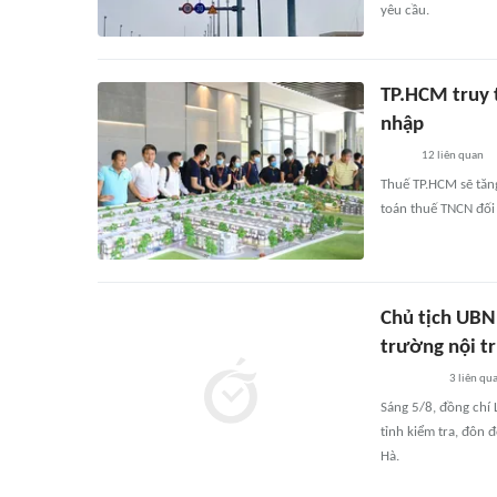
yêu cầu.
TP.HCM truy t
nhập
12
liên quan
Thuế TP.HCM sẽ tăng
toán thuế TNCN đối
Chủ tịch UBN
trường nội tr
3
liên qu
Sáng 5/8, đồng chí 
tỉnh kiểm tra, đôn 
Hà.