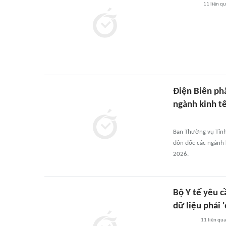
11
liên q
Điện Biên ph
ngành kinh t
Ban Thường vụ Tỉnh 
đôn đốc các ngành 
2026.
Bộ Y tế yêu c
dữ liệu phải 
11
liên qu