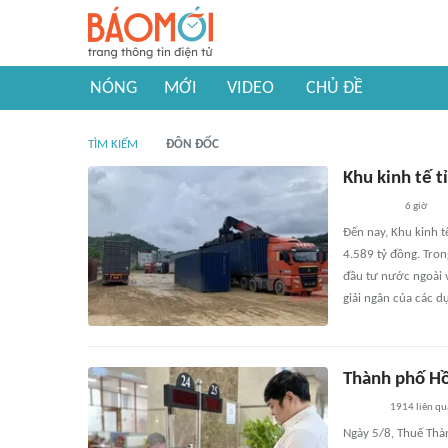
NÓNG
MỚI
VIDEO
CHỦ ĐỀ
TÌM KIẾM
ĐÔN ĐỐC
Khu kinh tế t
6 giờ
Đến nay, Khu kinh t
4.589 tỷ đồng. Tron
đầu tư nước ngoài v
giải ngân của các d
Thành phố Hồ
1914
liên q
Ngày 5/8, Thuế Thà