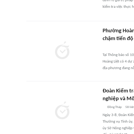
định rõ giá trị pháp
kiểm tra việc thực h
Phường Hoàng
chậm tiến độ
Tại Thông báo số 1
Hoàng Liệt có 4 dự 
địa phương đang nỗ
Đoàn Kiểm tr
nghiệp và Mô
Đồng Tháp
58
liê
Ngày 3-8, Đoàn Kiể
Thường vụ Tỉnh ủy,
ủy Sở Nông nghiệp 