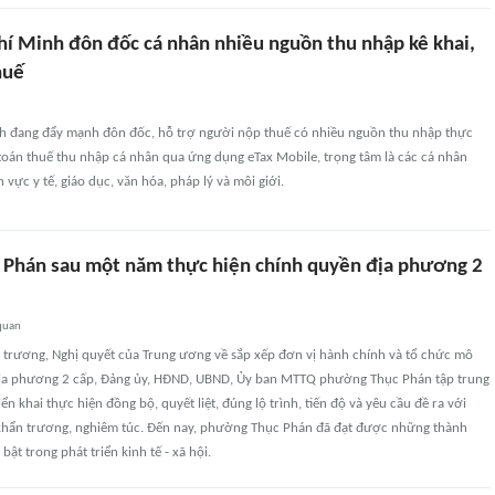
hí Minh đôn đốc cá nhân nhiều nguồn thu nhập kê khai,
huế
h đang đẩy mạnh đôn đốc, hỗ trợ người nộp thuế có nhiều nguồn thu nhập thực
 toán thuế thu nhập cá nhân qua ứng dụng eTax Mobile, trọng tâm là các cá nhân
 vực y tế, giáo dục, văn hóa, pháp lý và môi giới.
Phán sau một năm thực hiện chính quyền địa phương 2
quan
ủ trương, Nghị quyết của Trung ương về sắp xếp đơn vị hành chính và tổ chức mô
ịa phương 2 cấp, Đảng ủy, HĐND, UBND, Ủy ban MTTQ phường Thục Phán tập trung
iển khai thực hiện đồng bộ, quyết liệt, đúng lộ trình, tiến độ và yêu cầu đề ra với
 khẩn trương, nghiêm túc. Đến nay, phường Thục Phán đã đạt được những thành
bật trong phát triển kinh tế - xã hội.