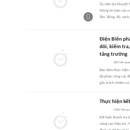
Ủy viên Dự khuyết 
thông tin báo cáo 
liệu 'đúng, đủ, sạch
Điện Biên ph
dõi, kiểm tra
tăng trưởng
380
liên qua
Bảo đảm thực hiện 
đã phân công các đồ
gắn trách nhiệm cá
Thực hiện kết
1286
liên q
Kết luận thanh tra l
nâng cao hiệu lực,