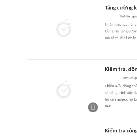
Tăng cường k
568
liên qu
Nhằm tiếp tục nâng
Đồng Nai tăng cườn
mã số thuế cá nhân,
Kiểm tra, đô
209
liên q
Chiều 4/8, đồng chí
số công trình xây 
hộ cận nghèo, hộ là
tỉnh.
Kiểm tra công