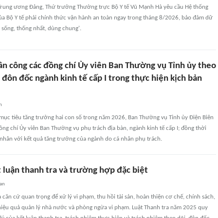
Trung ương Đảng, Thứ trưởng Thường trực Bộ Y tế Vũ Mạnh Hà yêu cầu Hệ thống
của Bộ Y tế phải chính thức vận hành an toàn ngay trong tháng 8/2026, bảo đảm dữ
, sống, thống nhất, dùng chung'.
ân công các đồng chí Ủy viên Ban Thường vụ Tỉnh ủy theo
, đôn đốc ngành kinh tế cấp I trong thực hiện kịch bản
n
mục tiêu tăng trưởng hai con số trong năm 2026, Ban Thường vụ Tỉnh ủy Điện Biên
ng chí Ủy viên Ban Thường vụ phụ trách địa bàn, ngành kinh tế cấp I; đồng thời
 nhân với kết quả tăng trưởng của ngành do cá nhân phụ trách.
 luận thanh tra và trường hợp đặc biệt
uan
à căn cứ quan trọng để xử lý vi phạm, thu hồi tài sản, hoàn thiện cơ chế, chính sách,
 hiệu quả quản lý nhà nước và phòng ngừa vi phạm. Luật Thanh tra năm 2025 quy