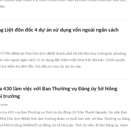
 lý của kết luận thanh tra, trách nhiệm thực hiện và trách nhiệm theo dõi, đôn đốc,
iện.
 Liệt đôn đốc 4 dự án sử dụng vốn ngoài ngân sách
077/TB-UBND do Phó Chủ tịch UBND thành phố Hà Nội Bùi Duy Cường ký, phường
án vốn ngoài ngân sách có sử dụng đất chậm triển khai trên địa bàn. Chính quyền
 lực kiểm tra đôn đốc chủ đầu tư của các dự án này.
a 430 làm việc với Ban Thường vụ Đảng ủy Sở Nông
i trường
n quan
m tra 430 của Ban Thường vụ Tỉnh ủy do đồng chí Trần Thanh Nguyên, Ủy viên Ban
 Phó Chủ tịch HĐND tỉnh làm Trưởng đoàn có buổi làm việc với Ban Thường vụ Đảng
và Môi trường (NN&MT) và đồng chí Lê Hà Luân, Tỉnh ủy viên, Bí thư Đảng ủy, Giám