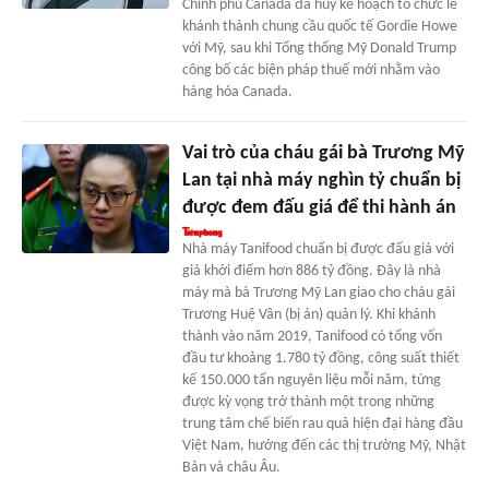
Chính phủ Canada đã hủy kế hoạch tổ chức lễ
khánh thành chung cầu quốc tế Gordie Howe
với Mỹ, sau khi Tổng thống Mỹ Donald Trump
công bố các biện pháp thuế mới nhằm vào
hàng hóa Canada.
Vai trò của cháu gái bà Trương Mỹ
Lan tại nhà máy nghìn tỷ chuẩn bị
được đem đấu giá để thi hành án
Nhà máy Tanifood chuẩn bị được đấu giá với
giá khởi điểm hơn 886 tỷ đồng. Đây là nhà
máy mà bà Trương Mỹ Lan giao cho cháu gái
Trương Huệ Vân (bị án) quản lý. Khi khánh
thành vào năm 2019, Tanifood có tổng vốn
đầu tư khoảng 1.780 tỷ đồng, công suất thiết
kế 150.000 tấn nguyên liệu mỗi năm, từng
được kỳ vọng trở thành một trong những
trung tâm chế biến rau quả hiện đại hàng đầu
Việt Nam, hướng đến các thị trường Mỹ, Nhật
Bản và châu Âu.