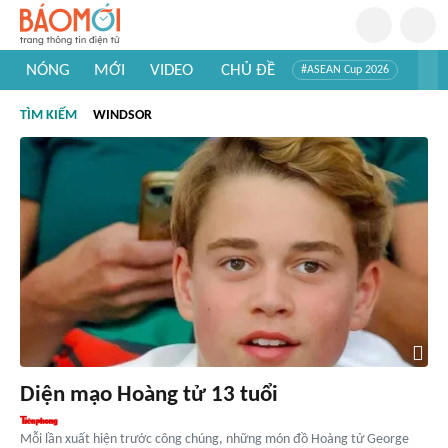
NÓNG
MỚI
VIDEO
CHỦ ĐỀ
#ASEAN Cup 2026
#Trí tuệ nhân tạo
#Mỹ - Iran
#Khám phá Việt Nam
TÌM KIẾM
WINDSOR
#Khám phá thế giới
Diện mạo Hoàng tử 13 tuổi
Mỗi lần xuất hiện trước công chúng, những món đồ Hoàng tử George