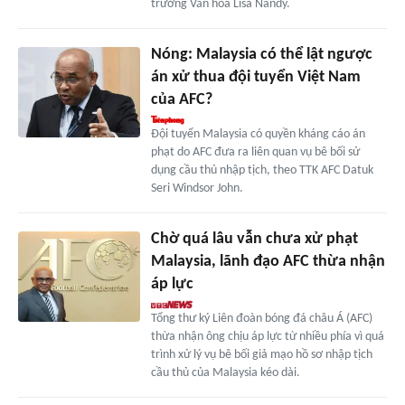
trưởng Văn hóa Lisa Nandy.
Nóng: Malaysia có thể lật ngược
án xử thua đội tuyển Việt Nam
của AFC?
Đội tuyển Malaysia có quyền kháng cáo án
phạt do AFC đưa ra liên quan vụ bê bối sử
dụng cầu thủ nhập tịch, theo TTK AFC Datuk
Seri Windsor John.
Chờ quá lâu vẫn chưa xử phạt
Malaysia, lãnh đạo AFC thừa nhận
áp lực
Tổng thư ký Liên đoàn bóng đá châu Á (AFC)
thừa nhận ông chịu áp lực từ nhiều phía vì quá
trình xử lý vụ bê bối giả mạo hồ sơ nhập tịch
cầu thủ của Malaysia kéo dài.