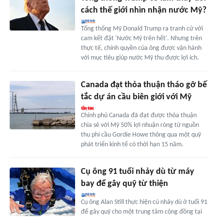
cách thế giới nhìn nhận nước Mỹ?
Tổng thống Mỹ Donald Trump ra tranh cử với
cam kết đặt 'Nước Mỹ trên hết'. Nhưng trên
thực tế, chính quyền của ông được vận hành
với mục tiêu giúp nước Mỹ thu được lợi ích.
Canada đạt thỏa thuận tháo gỡ bế
tắc dự án cầu biên giới với Mỹ
Chính phủ Canada đã đạt được thỏa thuận
chia sẻ với Mỹ 50% lợi nhuận ròng từ nguồn
thu phí cầu Gordie Howe thông qua một quỹ
phát triển kinh tế có thời hạn 15 năm.
Cụ ông 91 tuổi nhảy dù từ máy
bay để gây quỹ từ thiện
Cụ ông Alan Still thực hiện cú nhảy dù ở tuổi 91
để gây quỹ cho một trung tâm cộng đồng tại