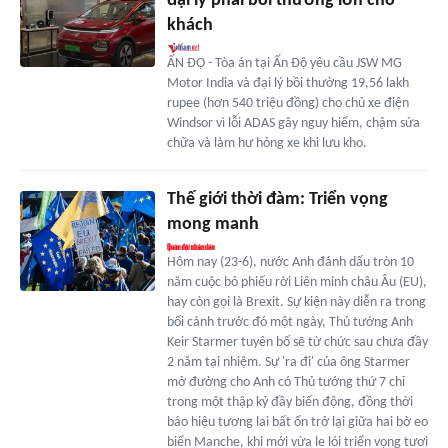
đại lý phải bồi thường lớn cho
khách
ẤN ĐỘ - Tòa án tại Ấn Độ yêu cầu JSW MG
Motor India và đại lý bồi thường 19,56 lakh
rupee (hơn 540 triệu đồng) cho chủ xe điện
Windsor vì lỗi ADAS gây nguy hiểm, chậm sửa
chữa và làm hư hỏng xe khi lưu kho.
Thế giới thời đàm: Triển vọng
mong manh
Hôm nay (23-6), nước Anh đánh dấu tròn 10
năm cuộc bỏ phiếu rời Liên minh châu Âu (EU),
hay còn gọi là Brexit. Sự kiện này diễn ra trong
bối cảnh trước đó một ngày, Thủ tướng Anh
Keir Starmer tuyên bố sẽ từ chức sau chưa đầy
2 năm tại nhiệm. Sự 'ra đi' của ông Starmer
mở đường cho Anh có Thủ tướng thứ 7 chỉ
trong một thập kỷ đầy biến động, đồng thời
báo hiệu tương lai bất ổn trở lại giữa hai bờ eo
biển Manche, khi mới vừa le lói triển vọng tươi