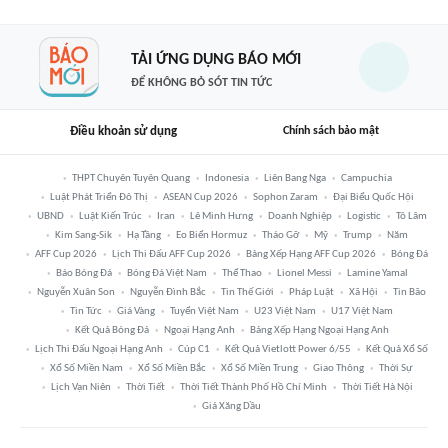
TẢI ỨNG DỤNG BÁO MỚI
ĐỂ KHÔNG BỎ SÓT TIN TỨC
Điều khoản sử dụng
Chính sách bảo mật
THPT Chuyên Tuyên Quang
Indonesia
Liên Bang Nga
Campuchia
Luật Phát Triển Đô Thị
ASEAN Cup 2026
Sophon Zaram
Đại Biểu Quốc Hội
UBND
Luật Kiến Trúc
Iran
Lê Minh Hưng
Doanh Nghiệp
Logistic
Tô Lâm
Kim Sang-Sik
Hạ Tầng
Eo Biển Hormuz
Tháo Gỡ
Mỹ
Trump
Năm
AFF Cup 2026
Lịch Thi Đấu AFF Cup 2026
Bảng Xếp Hạng AFF Cup 2026
Bóng Đá
Báo Bóng Đá
Bóng Đá Việt Nam
Thể Thao
Lionel Messi
Lamine Yamal
Nguyễn Xuân Son
Nguyễn Đình Bắc
Tin Thế Giới
Pháp Luật
Xã Hội
Tin Bão
Tin Tức
Giá Vàng
Tuyển Việt Nam
U23 Việt Nam
U17 Việt Nam
Kết Quả Bóng Đá
Ngoại Hạng Anh
Bảng Xếp Hạng Ngoại Hạng Anh
Lịch Thi Đấu Ngoại Hạng Anh
Cúp C1
Kết Quả Vietlott Power 6/55
Kết Quả Xổ Số
Xổ Số Miền Nam
Xổ Số Miền Bắc
Xổ Số Miền Trung
Giao Thông
Thời Sự
Lịch Vạn Niên
Thời Tiết
Thời Tiết Thành Phố Hồ Chí Minh
Thời Tiết Hà Nội
Giá Xăng Dầu