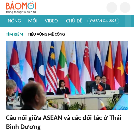
NÓNG
MỚI
VIDEO
CHỦ ĐỀ
#ASEAN Cup 2026
#Trí tuệ nhân tạo
#Mỹ - Iran
#Khám phá Việt Nam
TÌM KIẾM
TIỂU VÙNG MÊ CÔNG
#Khám phá thế giới
Cầu nối giữa ASEAN và các đối tác ở Thái
Bình Dương