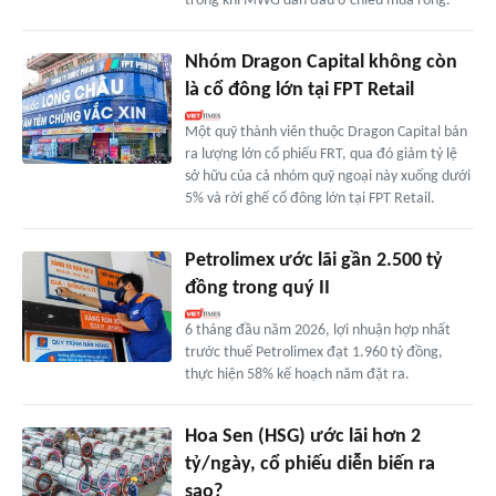
trong khi MWG dẫn đầu ở chiều mua ròng.
Nhóm Dragon Capital không còn
là cổ đông lớn tại FPT Retail
Một quỹ thành viên thuộc Dragon Capital bán
ra lượng lớn cổ phiếu FRT, qua đó giảm tỷ lệ
sở hữu của cả nhóm quỹ ngoại này xuống dưới
5% và rời ghế cổ đông lớn tại FPT Retail.
Petrolimex ước lãi gần 2.500 tỷ
đồng trong quý II
6 tháng đầu năm 2026, lợi nhuận hợp nhất
trước thuế Petrolimex đạt 1.960 tỷ đồng,
thực hiện 58% kế hoạch năm đặt ra.
Hoa Sen (HSG) ước lãi hơn 2
tỷ/ngày, cổ phiếu diễn biến ra
sao?