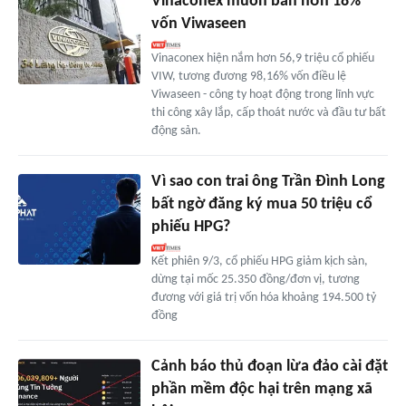
Vinaconex muốn bán hơn 18%
vốn Viwaseen
Vinaconex hiện nắm hơn 56,9 triệu cổ phiếu
VIW, tương đương 98,16% vốn điều lệ
Viwaseen - công ty hoạt động trong lĩnh vực
thi công xây lắp, cấp thoát nước và đầu tư bất
động sản.
Vì sao con trai ông Trần Đình Long
bất ngờ đăng ký mua 50 triệu cổ
phiếu HPG?
Kết phiên 9/3, cổ phiếu HPG giảm kịch sàn,
dừng tại mốc 25.350 đồng/đơn vị, tương
đương với giá trị vốn hóa khoảng 194.500 tỷ
đồng
Cảnh báo thủ đoạn lừa đảo cài đặt
phần mềm độc hại trên mạng xã