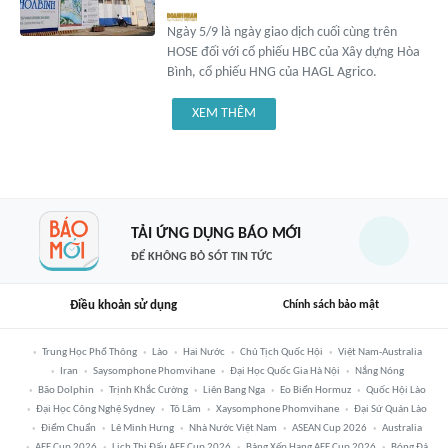
Ngày 5/9 là ngày giao dịch cuối cùng trên
HOSE đối với cổ phiếu HBC của Xây dựng Hòa
Bình, cổ phiếu HNG của HAGL Agrico.
XEM THÊM
TẢI ỨNG DỤNG BÁO MỚI
ĐỂ KHÔNG BỎ SÓT TIN TỨC
Điều khoản sử dụng
Chính sách bảo mật
Trung Học Phổ Thông
Lào
Hai Nước
Chủ Tịch Quốc Hội
Việt Nam-Australia
Iran
Saysomphone Phomvihane
Đại Học Quốc Gia Hà Nội
Nắng Nóng
Bão Dolphin
Trịnh Khắc Cường
Liên Bang Nga
Eo Biển Hormuz
Quốc Hội Lào
Đại Học Công Nghệ Sydney
Tô Lâm
Xaysomphone Phomvihane
Đại Sứ Quán Lào
Điểm Chuẩn
Lê Minh Hưng
Nhà Nước Việt Nam
ASEAN Cup 2026
Australia
AFF Cup 2026
Lịch Thi Đấu AFF Cup 2026
Bảng Xếp Hạng AFF Cup 2026
Bóng Đá