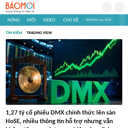
NÓNG
MỚI
VIDEO
CHỦ ĐỀ
#ASEAN Cup 2026
#Tuyển sinh đại học 2026
#Trí tuệ nhân tạo
#Mỹ - Iran
TÌM KIẾM
TRADING VIEW
#Khám phá Việt Nam
#Khám phá thế giới
1,27 tỷ cổ phiếu DMX chính thức lên sàn
HoSE, nhiều thông tin hỗ trợ nhưng vẫn