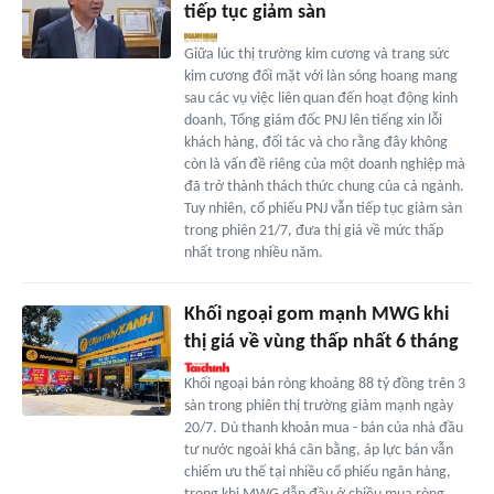
tiếp tục giảm sàn
Giữa lúc thị trường kim cương và trang sức
kim cương đối mặt với làn sóng hoang mang
sau các vụ việc liên quan đến hoạt động kinh
doanh, Tổng giám đốc PNJ lên tiếng xin lỗi
khách hàng, đối tác và cho rằng đây không
còn là vấn đề riêng của một doanh nghiệp mà
đã trở thành thách thức chung của cả ngành.
Tuy nhiên, cổ phiếu PNJ vẫn tiếp tục giảm sàn
trong phiên 21/7, đưa thị giá về mức thấp
nhất trong nhiều năm.
Khối ngoại gom mạnh MWG khi
thị giá về vùng thấp nhất 6 tháng
Khối ngoại bán ròng khoảng 88 tỷ đồng trên 3
sàn trong phiên thị trường giảm mạnh ngày
20/7. Dù thanh khoản mua - bán của nhà đầu
tư nước ngoài khá cân bằng, áp lực bán vẫn
chiếm ưu thế tại nhiều cổ phiếu ngân hàng,