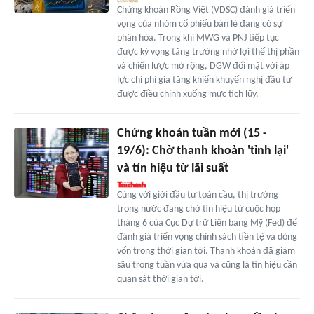
Chứng khoán Rồng Việt (VDSC) đánh giá triển
vọng của nhóm cổ phiếu bán lẻ đang có sự
phân hóa. Trong khi MWG và PNJ tiếp tục
được kỳ vọng tăng trưởng nhờ lợi thế thị phần
và chiến lược mở rộng, DGW đối mặt với áp
lực chi phí gia tăng khiến khuyến nghị đầu tư
được điều chỉnh xuống mức tích lũy.
Chứng khoán tuần mới (15 -
19/6): Chờ thanh khoản 'tỉnh lại'
và tín hiệu từ lãi suất
Cùng với giới đầu tư toàn cầu, thị trường
trong nước đang chờ tín hiệu từ cuộc họp
tháng 6 của Cục Dự trữ Liên bang Mỹ (Fed) để
đánh giá triển vọng chính sách tiền tệ và dòng
vốn trong thời gian tới. Thanh khoản đã giảm
sâu trong tuần vừa qua và cũng là tín hiệu cần
quan sát thời gian tới.