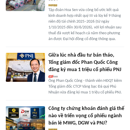
Tập đoàn Hoa Sen vừa công bố ước kết quả
kinh doanh hợp nhất quý III và lũy kế 9 tháng
niên độ tài chính 2025–2026 (từ ngày
1/10/2025 đến 30/6/2026), với lợi nhuận sau
thuế đã vượt kế hoạch cả năm theo phương
án được Đại hội đồng cổ đông thông qua.
Giữa lúc nhà đầu tư bán tháo,
Tổng giám đốc Phan Quốc Công
đăng ký mua 1 triệu cổ phiếu PNJ
Ông Phan Quốc Công - thành viên HĐQT kiêm
Tổng giám đốc CTCP Vàng bạc Đá quý Phú
Nhuận vừa đăng ký mua 1 triệu cổ phiếu PNJ.
Công ty chứng khoán đánh giá thế
nào về triển vọng cổ phiếu ngành
bán lẻ MWG, DGW và PNJ?