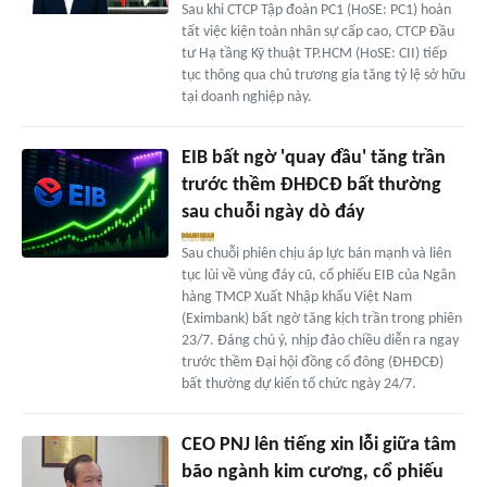
Sau khi CTCP Tập đoàn PC1 (HoSE: PC1) hoàn
tất việc kiện toàn nhân sự cấp cao, CTCP Đầu
tư Hạ tầng Kỹ thuật TP.HCM (HoSE: CII) tiếp
tục thông qua chủ trương gia tăng tỷ lệ sở hữu
tại doanh nghiệp này.
EIB bất ngờ 'quay đầu' tăng trần
trước thềm ĐHĐCĐ bất thường
sau chuỗi ngày dò đáy
Sau chuỗi phiên chịu áp lực bán mạnh và liên
tục lùi về vùng đáy cũ, cổ phiếu EIB của Ngân
hàng TMCP Xuất Nhập khẩu Việt Nam
(Eximbank) bất ngờ tăng kịch trần trong phiên
23/7. Đáng chú ý, nhịp đảo chiều diễn ra ngay
trước thềm Đại hội đồng cổ đông (ĐHĐCĐ)
bất thường dự kiến tổ chức ngày 24/7.
CEO PNJ lên tiếng xin lỗi giữa tâm
bão ngành kim cương, cổ phiếu