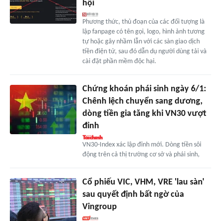
hội
Phương thức, thủ đoạn của các đối tượng là
lập fanpage có tên gọi, logo, hình ảnh tương
tự hoặc gây nhầm lẫn với các sàn giao dịch
tiền điện tử, sau đó dẫn dụ người dùng tải và
cài đặt phần mềm độc hại.
Chứng khoán phái sinh ngày 6/1:
Chênh lệch chuyển sang dương,
dòng tiền gia tăng khi VN30 vượt
đỉnh
VN30-Index xác lập đỉnh mới. Dòng tiền sôi
động trên cả thị trường cơ sở và phái sinh,
Cổ phiếu VIC, VHM, VRE 'lau sàn'
sau quyết định bất ngờ của
Vingroup