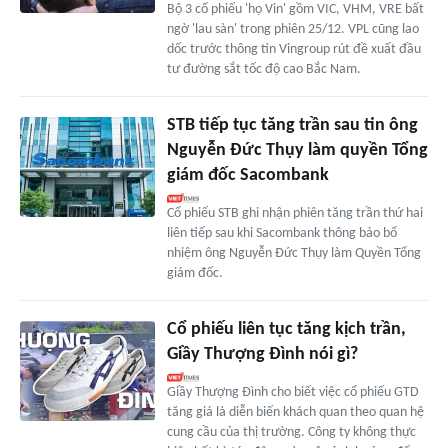
Bộ 3 cổ phiếu 'họ Vin' gồm VIC, VHM, VRE bất
ngờ 'lau sàn' trong phiên 25/12. VPL cũng lao
dốc trước thông tin Vingroup rút đề xuất đầu
tư đường sắt tốc độ cao Bắc Nam.
STB tiếp tục tăng trần sau tin ông
Nguyễn Đức Thụy làm quyền Tổng
giám đốc Sacombank
Cổ phiếu STB ghi nhận phiên tăng trần thứ hai
liên tiếp sau khi Sacombank thông báo bổ
nhiệm ông Nguyễn Đức Thụy làm Quyền Tổng
giám đốc.
Cổ phiếu liên tục tăng kịch trần,
Giầy Thượng Đình nói gì?
Giầy Thượng Đình cho biết việc cổ phiếu GTD
tăng giá là diễn biến khách quan theo quan hệ
cung cầu của thị trường. Công ty không thực