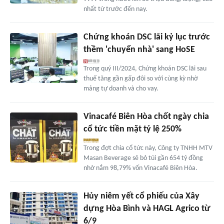
nhất từ trước đến nay.
Chứng khoán DSC lãi kỷ lục trước
thềm 'chuyển nhà' sang HoSE
Trong quý III/2024, Chứng khoán DSC lãi sau
thuế tăng gần gấp đôi so với cùng kỳ nhờ
mảng tự doanh và cho vay.
Vinacafé Biên Hòa chốt ngày chia
cổ tức tiền mặt tỷ lệ 250%
Trong đợt chia cổ tức này, Công ty TNHH MTV
Masan Beverage sẽ bỏ túi gần 654 tỷ đồng
nhờ nắm 98,79% vốn Vinacafé Biên Hòa.
Hủy niêm yết cổ phiếu của Xây
dựng Hòa Bình và HAGL Agrico từ
6/9