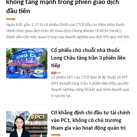
không tăng mạnh trong phiên giao dịch
đầu tiên
Ngày 6/8, gần 1,27 tỷ cổ phiếu DMX của CTCP Đầu tư Điện Máy Xanh
chính thức giao dịch trên Sở Giao dịch Chứng khoán TP.HCM (HoSE),
đánh dấu cột mốc quan trọng của doanh nghiệp sau đợt IPO quy mô lớn.
Cổ phiếu chủ chuỗi nhà thuốc
Long Châu tăng trần 3 phiên liên
tiếp
Cổ phiếu FRT của CTCP Bán lẻ Kỹ thuật số FPT
(FPT Retail) tăng trần 3 phiên liên tiếp sau khi
doanh nghiệp công bố kết quả kinh doanh quý
II cao kỷ lục.
CII khẳng định chỉ đầu tư tài chính
vào PC1, không có chủ trương
tham gia vào hoạt động quản trị