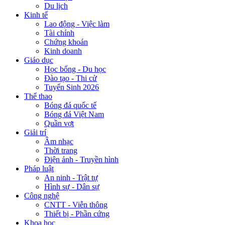
Du lịch
Kinh tế
Lao động - Việc làm
Tài chính
Chứng khoán
Kinh doanh
Giáo dục
Học bổng - Du học
Đào tạo - Thi cử
Tuyển Sinh 2026
Thể thao
Bóng đá quốc tế
Bóng đá Việt Nam
Quần vợt
Giải trí
Âm nhạc
Thời trang
Điện ảnh - Truyền hình
Pháp luật
An ninh - Trật tự
Hình sự - Dân sự
Công nghệ
CNTT - Viễn thông
Thiết bị - Phần cứng
Khoa học