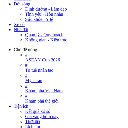
Đời sống
Dinh dưỡng - Làm đẹp
Tình yêu - Hôn nhân
Sức khỏe - Y tế
Xe cộ
Nhà đất
Quản lý - Quy hoạch
Không gian - Kiến trúc
Chủ đề nóng
#
ASEAN Cup 2026
#
Trí tuệ nhân tạo
#
Mỹ - Iran
#
Khám phá Việt Nam
#
Khám phá thế giới
Tiện ích
Kết quả xổ số
Giá vàng hôm nay
Thời tiết
Lịch âm