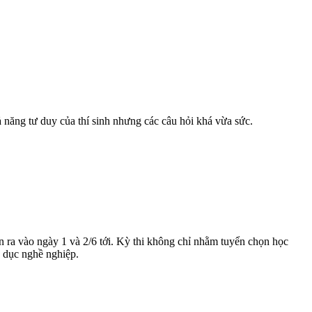
ả năng tư duy của thí sinh nhưng các câu hỏi khá vừa sức.
n ra vào ngày 1 và 2/6 tới. Kỳ thi không chỉ nhằm tuyển chọn học
o dục nghề nghiệp.