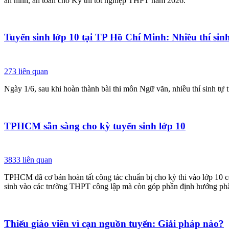
an ninh, an toàn cho Kỳ thi tốt nghiệp THPT năm 2026.
Tuyển sinh lớp 10 tại TP Hồ Chí Minh: Nhiều thí sin
273
liên quan
Ngày 1/6, sau khi hoàn thành bài thi môn Ngữ văn, nhiều thí sinh tự 
TPHCM sẵn sàng cho kỳ tuyển sinh lớp 10
3833
liên quan
TPHCM đã cơ bản hoàn tất công tác chuẩn bị cho kỳ thi vào lớp 10 cô
sinh vào các trường THPT công lập mà còn góp phần định hướng phân 
Thiếu giáo viên vì cạn nguồn tuyển: Giải pháp nào?