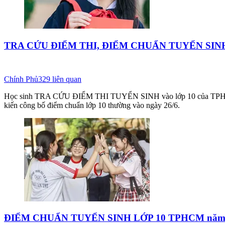
TRA CỨU ĐIỂM THI, ĐIỂM CHUẨN TUYỂN SINH 
Chính Phủ
329
liên quan
Học sinh TRA CỨU ĐIỂM THI TUYỂN SINH vào lớp 10 của TPHCM b
kiến công bố điểm chuẩn lớp 10 thường vào ngày 26/6.
ĐIỂM CHUẨN TUYỂN SINH LỚP 10 TPHCM năm học