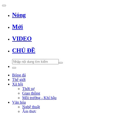
Nóng
Mới
VIDEO
CHỦ ĐỀ
Bóng đá
Thế giới
Xã hội
Thời sự
Giao thông
Môi trường - Khí hậu
Văn hóa
Nghệ thuật
Ẩm thực