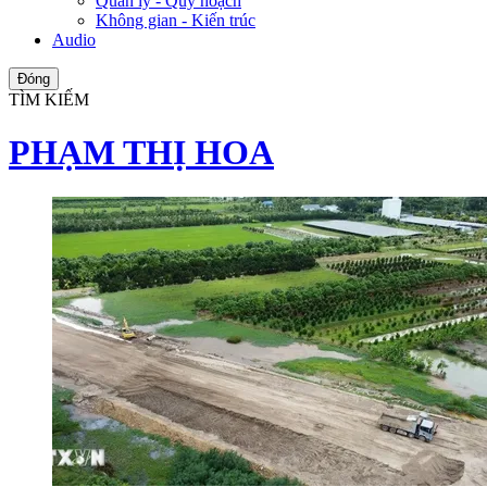
Quản lý - Quy hoạch
Không gian - Kiến trúc
Audio
Đóng
TÌM KIẾM
PHẠM THỊ HOA