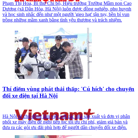
Phạm Thị Hoa, Bí thư Chi bộ, Hiệu trưởng Trường Mầm non Cao
Dương (xã Dân Hòa, Hà Nội) luôn được đồng nghiệp, phụ huynh
và học sinh nhắc đến như một người 'gieo hạt' tận tụy, bền bỉ vun
trồng những mầm xanh bằng tình yêu thương và trách nhiệm.
Thí điểm vùng phát thải thấp: 'Cú hích' cho chuyển
đổi xe điện tại Hà Nội
Hà Nội sẽ chủ động làm việc với các nhà sản xuất và đơn vị phân
phối xe máy điện đề nghị tiếp tục tối ưu chi phí, giảm giá bán và
đưa ra các gói ưu đãi phù hợp để người dân chuyển đổi xe điện.