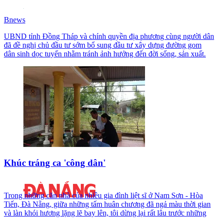
Bnews
UBND tỉnh Đồng Tháp và chính quyền địa phương cùng người dân
đã đề nghị chủ đầu tư sớm bổ sung đầu tư xây dựng đường gom
dân sinh dọc tuyến nhằm tránh ảnh hưởng đến đời sống, sản xuất.
Khúc tráng ca 'công dân'
Trong những căn nhà của nhiều gia đình liệt sĩ ở Nam Sơn - Hòa
Tiến, Đà Nẵng, giữa những tấm huân chương đã ngả màu thời gian
và làn khói hương lặng lẽ bay lên, tôi dừng lại rất lâu trước những