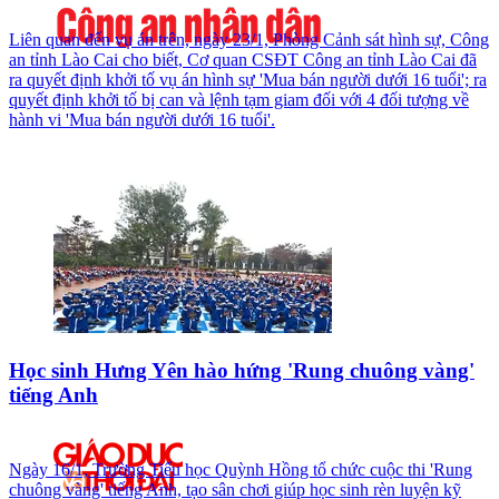
Liên quan đến vụ án trên, ngày 23/1, Phòng Cảnh sát hình sự, Công
an tỉnh Lào Cai cho biết, Cơ quan CSĐT Công an tỉnh Lào Cai đã
ra quyết định khởi tố vụ án hình sự 'Mua bán người dưới 16 tuổi'; ra
quyết định khởi tố bị can và lệnh tạm giam đối với 4 đối tượng về
hành vi 'Mua bán người dưới 16 tuổi'.
Học sinh Hưng Yên hào hứng 'Rung chuông vàng'
tiếng Anh
Ngày 16/1, Trường Tiểu học Quỳnh Hồng tổ chức cuộc thi 'Rung
chuông vàng' tiếng Anh, tạo sân chơi giúp học sinh rèn luyện kỹ