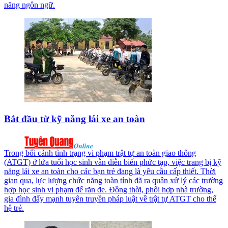
năng ngôn ngữ.
Bắt đầu từ kỹ năng lái xe an toàn
Trong bối cảnh tình trạng vi phạm trật tự an toàn giao thông
(ATGT) ở lứa tuổi học sinh vẫn diễn biến phức tạp, việc trang bị kỹ
năng lái xe an toàn cho các bạn trẻ đang là yêu cầu cấp thiết. Thời
gian qua, lực lượng chức năng toàn tỉnh đã ra quân xử lý các trường
hợp học sinh vi phạm để răn đe. Đồng thời, phối hợp nhà trường,
gia đình đẩy mạnh tuyên truyền pháp luật về trật tự ATGT cho thế
hệ trẻ.