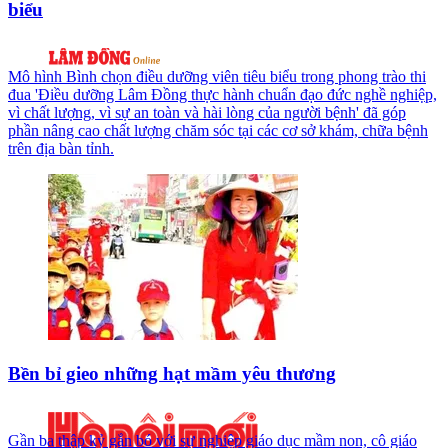
biểu
Mô hình Bình chọn điều dưỡng viên tiêu biểu trong phong trào thi
đua 'Điều dưỡng Lâm Đồng thực hành chuẩn đạo đức nghề nghiệp,
vì chất lượng, vì sự an toàn và hài lòng của người bệnh' đã góp
phần nâng cao chất lượng chăm sóc tại các cơ sở khám, chữa bệnh
trên địa bàn tỉnh.
Bền bỉ gieo những hạt mầm yêu thương
Gần ba thập kỷ gắn bó với sự nghiệp giáo dục mầm non, cô giáo