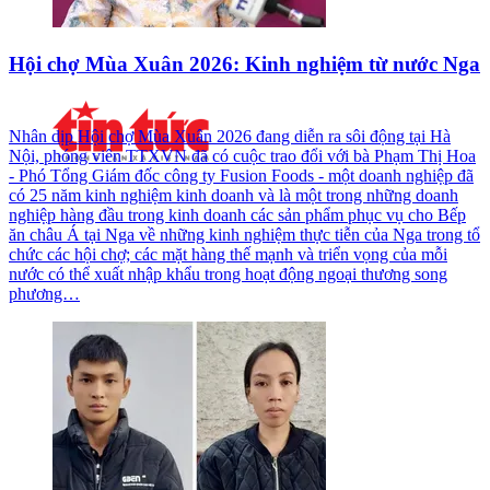
Hội chợ Mùa Xuân 2026: Kinh nghiệm từ nước Nga
Nhân dịp Hội chợ Mùa Xuân 2026 đang diễn ra sôi động tại Hà
Nội, phóng viên TTXVN đã có cuộc trao đổi với bà Phạm Thị Hoa
- Phó Tổng Giám đốc công ty Fusion Foods - một doanh nghiệp đã
có 25 năm kinh nghiệm kinh doanh và là một trong những doanh
nghiệp hàng đầu trong kinh doanh các sản phẩm phục vụ cho Bếp
ăn châu Á tại Nga về những kinh nghiệm thực tiễn của Nga trong tổ
chức các hội chợ; các mặt hàng thế mạnh và triển vọng của mỗi
nước có thể xuất nhập khẩu trong hoạt động ngoại thương song
phương…