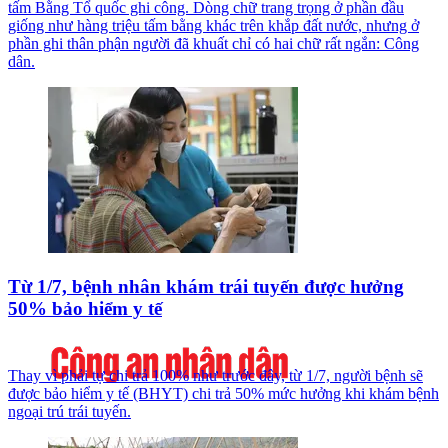
tấm Bằng Tổ quốc ghi công. Dòng chữ trang trọng ở phần đầu
giống như hàng triệu tấm bằng khác trên khắp đất nước, nhưng ở
phần ghi thân phận người đã khuất chỉ có hai chữ rất ngắn: Công
dân.
Từ 1/7, bệnh nhân khám trái tuyến được hưởng
50% bảo hiểm y tế
Thay vì phải tự chi trả 100% như trước đây, từ 1/7, người bệnh sẽ
được bảo hiểm y tế (BHYT) chi trả 50% mức hưởng khi khám bệnh
ngoại trú trái tuyến.