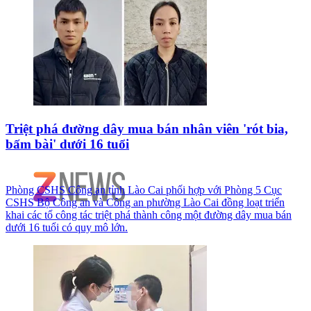
Triệt phá đường dây mua bán nhân viên 'rót bia,
bấm bài' dưới 16 tuổi
Phòng CSHS Công an tỉnh Lào Cai phối hợp với Phòng 5 Cục
CSHS Bộ Công an và Công an phường Lào Cai đồng loạt triển
khai các tổ công tác triệt phá thành công một đường dây mua bán
dưới 16 tuổi có quy mô lớn.