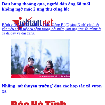
Đau bụng thoáng qua, người đàn ông 68 tuổi
không ngờ mắc 2 ung thư cùng lúc
Bệnh viện Việt Nam -Thụy Điển Uông Bí (Quảng Ninh) cho biết
vừa tiếp nhận một ca bệnh tương đối hiếm, khi ung thư 'ẩn mình' ở
cả dạ dày và đại tràng.
Những 'nữ thuyền trưởng' đưa các hợp tác xã vươn
xa