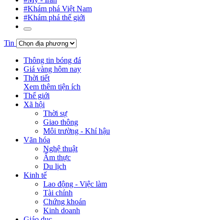
#Khám phá Việt Nam
#Khám phá thế giới
Tin
Thông tin bóng đá
Giá vàng hôm nay
Thời tiết
Xem thêm tiện ích
Thế giới
Xã hội
Thời sự
Giao thông
Môi trường - Khí hậu
Văn hóa
Nghệ thuật
Ẩm thực
Du lịch
Kinh tế
Lao động - Việc làm
Tài chính
Chứng khoán
Kinh doanh
Giáo dục