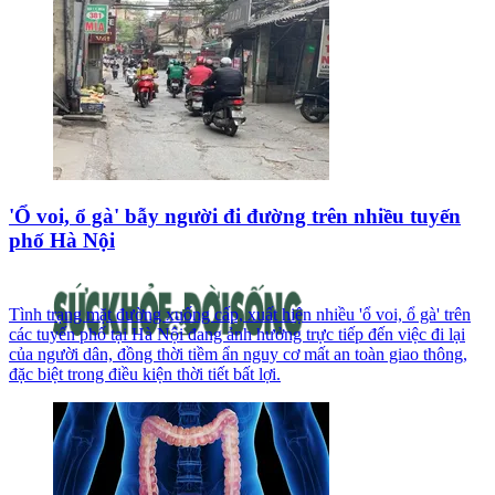
'Ổ voi, ổ gà' bẫy người đi đường trên nhiều tuyến
phố Hà Nội
Tình trạng mặt đường xuống cấp, xuất hiện nhiều 'ổ voi, ổ gà' trên
các tuyến phố tại Hà Nội đang ảnh hưởng trực tiếp đến việc đi lại
của người dân, đồng thời tiềm ẩn nguy cơ mất an toàn giao thông,
đặc biệt trong điều kiện thời tiết bất lợi.