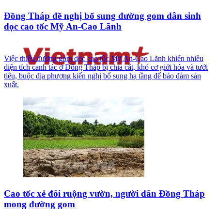
Đồng Tháp đề nghị bổ sung đường gom dân sinh
dọc cao tốc Mỹ An-Cao Lãnh
Việc thiếu đường gom dọc cao tốc Mỹ An-Cao Lãnh khiến nhiều
diện tích canh tác ở Đồng Tháp bị chia cắt, khó cơ giới hóa và tưới
tiêu, buộc địa phương kiến nghị bổ sung hạ tầng để bảo đảm sản
xuất.
Cao tốc xẻ đôi ruộng vườn, người dân Đồng Tháp
mong đường gom