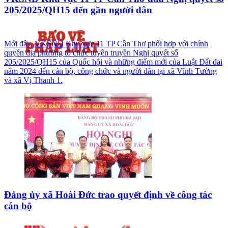
205/2025/QH15 đến gần người dân
Mới đây, VKSND Khu vực 11 TP Cần Thơ phối hợp với chính
quyền địa phương tổ chức tuyên truyền Nghị quyết số
205/2025/QH15 của Quốc hội và những điểm mới của Luật Đất đai
năm 2024 đến cán bộ, công chức và người dân tại xã Vĩnh Tường
và xã Vị Thanh 1.
Đảng ủy xã Hoài Đức trao quyết định về công tác
cán bộ