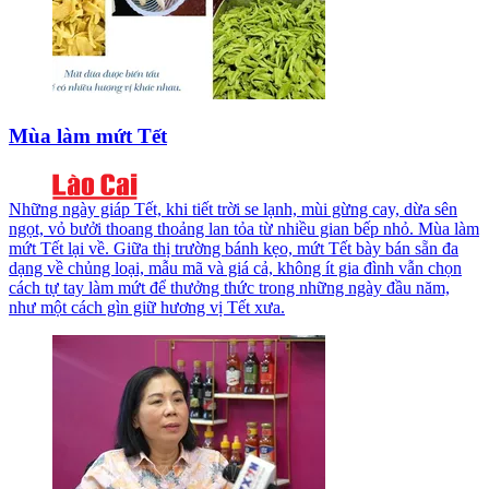
Mùa làm mứt Tết
Những ngày giáp Tết, khi tiết trời se lạnh, mùi gừng cay, dừa sên
ngọt, vỏ bưởi thoang thoảng lan tỏa từ nhiều gian bếp nhỏ. Mùa làm
mứt Tết lại về. Giữa thị trường bánh kẹo, mứt Tết bày bán sẵn đa
dạng về chủng loại, mẫu mã và giá cả, không ít gia đình vẫn chọn
cách tự tay làm mứt để thưởng thức trong những ngày đầu năm,
như một cách gìn giữ hương vị Tết xưa.