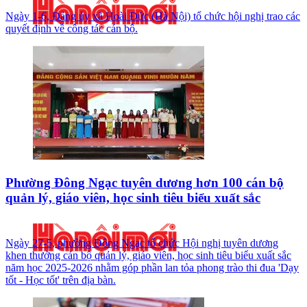
Ngày 1-6, Đảng ủy xã Hoài Đức (Hà Nội) tổ chức hội nghị trao các
quyết định về công tác cán bộ.
Phường Đông Ngạc tuyên dương hơn 100 cán bộ
quản lý, giáo viên, học sinh tiêu biểu xuất sắc
Ngày 27-5, phường Đông Ngạc tổ chức Hội nghị tuyên dương
khen thưởng cán bộ quản lý, giáo viên, học sinh tiêu biểu xuất sắc
năm học 2025-2026 nhằm góp phần lan tỏa phong trào thi đua 'Dạy
tốt - Học tốt' trên địa bàn.