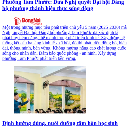
Phường Tam Phước: Đưa Nghị quyết Đại hội Đảng
bộ phường thành hiện thực sống động
Một trong những mục tiêu phát triển chủ yếu 5 năm (2025-2030) mà
Nghị quyết Đại hội Đảng bộ phường Tam Phước đã xác định là
phát huy tiềm năng, thế mạnh trong phát triển kinh tế. Xây dựng hệ
thống kết cấu hạ tầng kinh tế - xã hội, đô thị phát triển đồng bộ, hiện
đại, thông minh, bền vững. Không ngừng nâng cao chất lượng cuộc
sống cho nhân dân. Đảm bảo quốc phòng - an ninh. Xây dựng
phường Tam Phước phát triển bền vững.
Định hướng đúng, nuôi dưỡng tâm hồn học sinh