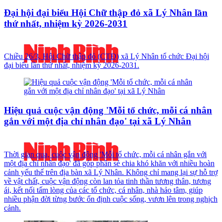
Đại hội đại biểu Hội Chữ thập đỏ xã Lý Nhân lần
thứ nhất, nhiệm kỳ 2026-2031
Chiều 26/3, Hội Chữ thập đỏ (CTĐ) xã Lý Nhân tổ chức Đại hội
đại biểu lần thứ nhất, nhiệm kỳ 2026-2031.
Hiệu quả cuộc vận động 'Mỗi tổ chức, mỗi cá nhân
gắn với một địa chỉ nhân đạo' tại xã Lý Nhân
Thời gian qua, cuộc vận động 'Mỗi tổ chức, mỗi cá nhân gắn với
một địa chỉ nhân đạo' đã góp phần sẻ chia khó khăn với nhiều hoàn
cảnh yếu thế trên địa bàn xã Lý Nhân. Không chỉ mang lại sự hỗ trợ
về vật chất, cuộc vận động còn lan tỏa tinh thần tương thân, tương
ái, kết nối tấm lòng của các tổ chức, cá nhân, nhà hảo tâm, giúp
nhiều phận đời từng bước ổn định cuộc sống, vươn lên trong nghịch
cảnh.