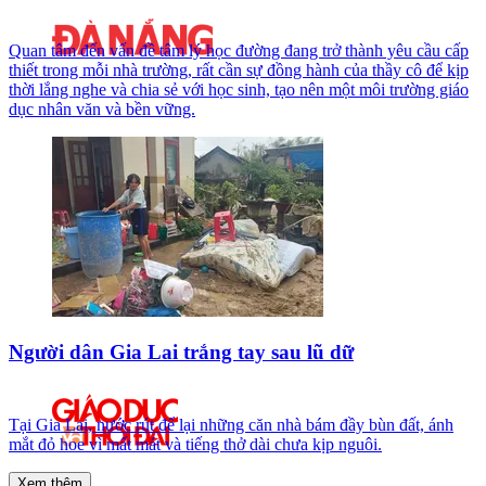
Quan tâm đến vấn đề tâm lý học đường đang trở thành yêu cầu cấp
thiết trong mỗi nhà trường, rất cần sự đồng hành của thầy cô để kịp
thời lắng nghe và chia sẻ với học sinh, tạo nên một môi trường giáo
dục nhân văn và bền vững.
Người dân Gia Lai trắng tay sau lũ dữ
Tại Gia Lai, nước rút để lại những căn nhà bám đầy bùn đất, ánh
mắt đỏ hoe vì mất mát và tiếng thở dài chưa kịp nguôi.
Xem thêm