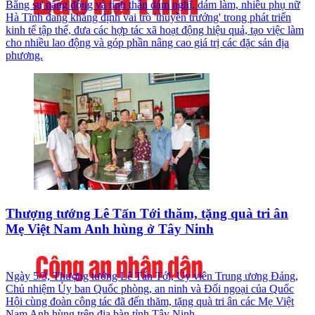
Bằng sự năng động và tinh thần dám nghĩ, dám làm, nhiều phụ nữ
Hà Tĩnh đang khẳng định vai trò 'thuyền trưởng' trong phát triển
kinh tế tập thể, đưa các hợp tác xã hoạt động hiệu quả, tạo việc làm
cho nhiều lao động và góp phần nâng cao giá trị các đặc sản địa
phương.
Thượng tướng Lê Tấn Tới thăm, tặng quà tri ân
Mẹ Việt Nam Anh hùng ở Tây Ninh
Ngày 5/3, Thượng tướng Lê Tấn Tới, Ủy viên Trung ương Đảng,
Chủ nhiệm Ủy ban Quốc phòng, an ninh và Đối ngoại của Quốc
Hội cùng đoàn công tác đã đến thăm, tặng quà tri ân các Mẹ Việt
Nam Anh hùng trên địa bàn tỉnh Tây Ninh.