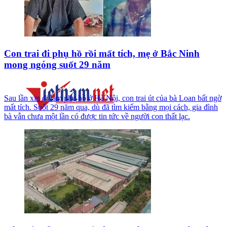
Con trai đi phụ hồ rồi mất tích, mẹ ở Bắc Ninh
mong ngóng suốt 29 năm
Sau lần xin đi làm phụ hồ ở Hà Nội, con trai út của bà Loan bất ngờ
mất tích. Suốt 29 năm qua, dù đã tìm kiếm bằng mọi cách, gia đình
bà vẫn chưa một lần có được tin tức về người con thất lạc.