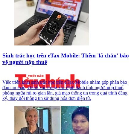
Sinh trắc học trên eTax Mobile: Thêm 'lá chắn' bảo
vệ người nộp thuế
Việc triển khai sinh trắc học trên eTax Mobile nhằm góp phần bảo
đảm an toàn, chính xác trong xác định danh tính người nộp thuế,
phòng ngừa rủi ro gian lận, giả mạo thông tin trong quá trình đăng
ký, thay đổi thông tin sử dụng hóa đơn điện tử.