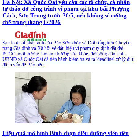
Hà Nội: Xã Quốc Oai yêu cầu các tổ chức, cá nhân
tự tháo dỡ công trình vi phạm tại khu bãi Phượng
Cách, Sơn Trung trước 30/5, nếu không sẽ cưỡng
chế trong tháng 6/2026
Sau loạt bài phản ánh của Báo Sức khỏe và Đời sống trên Chuyên
trang Gia đình và Xã hội về dấu hiệu vi phạm quy định đất đai,
PCCC, môi trường làm ảnh hưởng sức khỏe, đời sống dân sinh,
UBND xã Quốc Oai đã tiến hành kiểm tra và ra 'deadline' xử lý dứt
điểm vấn đề Báo nêu.
Hiệu quả mô hình Bình chọn điều dưỡng viên tiêu