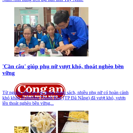
'Cần câu' giúp phụ nữ vượt khó, thoát nghèo bền
vững
Từ nguồn vốn vay tín dụng chính sách, nhiều phụ nữ có hoàn cảnh
khó khăn ở phường Thanh Khê (TP Đà Nẵng) đã vượt khó, vươn
lên thoát nghèo bền vững...