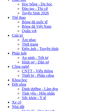
Học bổng - Du học
Đào tạo - Thi cử
Tuyển Sinh 2026
Thể thao
Bóng đá quốc tế
Bóng đá Việt Nam
Quần vợt
Giải trí
Âm nhạc
Thời trang
Điện ảnh - Truyền hình
Pháp luật
An ninh - Trật tự
Hình sự - Dân sự
Công nghệ
CNTT - Viễn thông
Thiết bị - Phần cứng
Khoa học
Đời sống
Dinh dưỡng - Làm đẹp
Tình yêu - Hôn nhân
Sức khỏe - Y tế
Xe cộ
Nhà đất