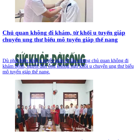
Chủ quan không đi khám, từ khối u tuyến giáp
chuyển ung thư biểu mô tuyến giáp thể nang
Dù phát hiện khối u tuyến giáp từ lâu nhưng chủ quan không đi
khám bệnh, người đàn ông không ngờ khối u chuyển ung thư biểu
mô tuyến giáp thể nang.