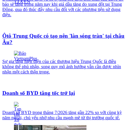
báo sẽ tăng trong năm nay khi giá dầu tăng do xung đột tại Trung
Đông, qua đó thúc đẩy nhu cầu đối với các phương tiện sử dụng
điện.
Ôtô Trung Quốc có tạo nên 'làn sóng tràn' tại châu
Âu?
Sự gia tăng hiện diện của các thương hiệu Trung Quốc là điều
không thể phủ nhận, song quy mô ảnh hưởng vẫn cần được nhìn
nhận một cách thận trọng.
Doanh số BYD tăng tốc trở lại
Doanh số BYD trong tháng 7/2026 tăng gần 22% so với cùng kỳ
năm ngoái, chủ yếu nhờ nhu cầu mạnh mẽ từ thị trường quốc tế.