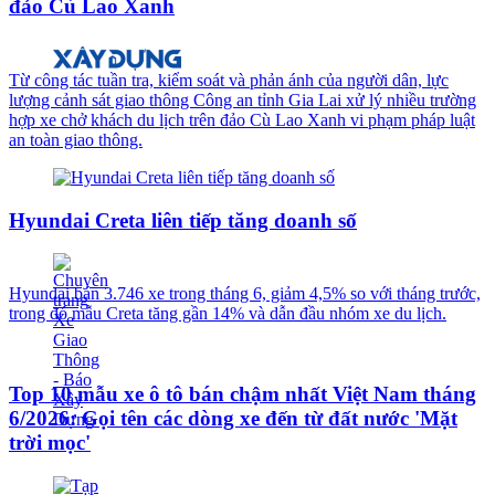
đảo Cù Lao Xanh
Từ công tác tuần tra, kiểm soát và phản ánh của người dân, lực
lượng cảnh sát giao thông Công an tỉnh Gia Lai xử lý nhiều trường
hợp xe chở khách du lịch trên đảo Cù Lao Xanh vi phạm pháp luật
an toàn giao thông.
Hyundai Creta liên tiếp tăng doanh số
Hyundai bán 3.746 xe trong tháng 6, giảm 4,5% so với tháng trước,
trong đó mẫu Creta tăng gần 14% và dẫn đầu nhóm xe du lịch.
Top 10 mẫu xe ô tô bán chậm nhất Việt Nam tháng
6/2026: Gọi tên các dòng xe đến từ đất nước 'Mặt
trời mọc'