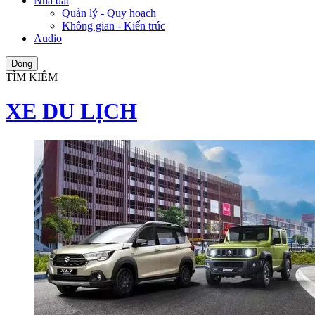
Nhà đất
Quản lý - Quy hoạch
Không gian - Kiến trúc
Audio
Đóng
TÌM KIẾM
XE DU LỊCH