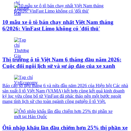
10 mẫu xe ô tô bán chạy nhất Việt Nam tháng
6/2026: VinFast Limo không có 'đối thủ'
Thị trường ô tô Việt Nam 6 tháng đầu năm 2026:
Cuộc đổi ngôi lịch sử và sự áp đảo của xe xanh
Báo cáo số liệu tháng 6 và nửa đầu năm 2026 của Hiệp hội Các nhà
sản xuất ô tô Việt Nam (VAMA) kết hợp cùng kết quả kinh doanh
kỷ lục vừa công bố từ VinFast đã phác thảo nên một bước ngoặt
mang tính lịch sử cho toàn ngành công nghiệp ô tô Việt.
Ôtô nhập khẩu lần đầu chiếm hơn 25% thị phần xe