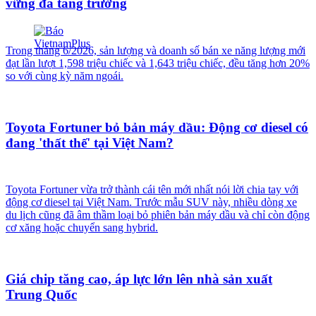
vững đà tăng trưởng
Trong tháng 6/2026, sản lượng và doanh số bán xe năng lượng mới
đạt lần lượt 1,598 triệu chiếc và 1,643 triệu chiếc, đều tăng hơn 20%
so với cùng kỳ năm ngoái.
Toyota Fortuner bỏ bản máy dầu: Động cơ diesel có
đang 'thất thế' tại Việt Nam?
Toyota Fortuner vừa trở thành cái tên mới nhất nói lời chia tay với
động cơ diesel tại Việt Nam. Trước mẫu SUV này, nhiều dòng xe
du lịch cũng đã âm thầm loại bỏ phiên bản máy dầu và chỉ còn động
cơ xăng hoặc chuyển sang hybrid.
Giá chip tăng cao, áp lực lớn lên nhà sản xuất
Trung Quốc