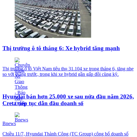
Thị trường ô tô tháng 6: Xe hybrid tăng mạnh
Thị trường ô tô Việt Nam tiêu thụ 31.104 xe trong tháng 6, tăng nhẹ
so với tháng trước, trong khi xe hybrid gần gấp đôi cùng kỳ.
Hyundai bán hơn 25.000 xe sau nửa đầu năm 2026,
Creta tiếp tục dẫn đầu doanh số
Bnews
Chiều 11/7, Hyundai Thành Công (TC Group) công bố doanh số