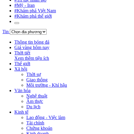
#Mỹ - Iran
#Khám phá Việt Nam
#Khám phá thế giới
Tin
Thông tin bóng đá
Giá vàng hôm nay
Thời tiết
Xem thêm tiện ích
Thế giới
Xã hội
Thời sự
Giao thông
Môi trường - Khí hậu
Văn hóa
Nghệ thuật
Ẩm thực
Du lịch
Kinh tế
Lao động - Việc làm
Tài chính
Chứng khoán
Kinh doanh