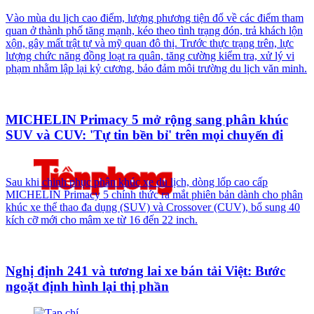
Vào mùa du lịch cao điểm, lượng phương tiện đổ về các điểm tham
quan ở thành phố tăng mạnh, kéo theo tình trạng đón, trả khách lộn
xộn, gây mất trật tự và mỹ quan đô thị. Trước thực trạng trên, lực
lượng chức năng đồng loạt ra quân, tăng cường kiểm tra, xử lý vi
phạm nhằm lập lại kỷ cương, bảo đảm môi trường du lịch văn minh.
MICHELIN Primacy 5 mở rộng sang phân khúc
SUV và CUV: 'Tự tin bền bỉ' trên mọi chuyến đi
Sau khi chinh phục phân khúc xe du lịch, dòng lốp cao cấp
MICHELIN Primacy 5 chính thức ra mắt phiên bản dành cho phân
khúc xe thể thao đa dụng (SUV) và Crossover (CUV), bổ sung 40
kích cỡ mới cho mâm xe từ 16 đến 22 inch.
Nghị định 241 và tương lai xe bán tải Việt: Bước
ngoặt định hình lại thị phần