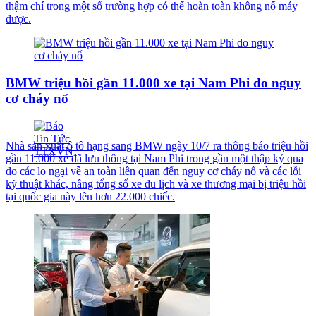
thậm chí trong một số trường hợp có thể hoàn toàn không nổ máy
được.
BMW triệu hồi gần 11.000 xe tại Nam Phi do nguy
cơ cháy nổ
Nhà sản xuất ô tô hạng sang BMW ngày 10/7 ra thông báo triệu hồi
gần 11.000 xe đã lưu thông tại Nam Phi trong gần một thập kỷ qua
do các lo ngại về an toàn liên quan đến nguy cơ cháy nổ và các lỗi
kỹ thuật khác, nâng tổng số xe du lịch và xe thương mại bị triệu hồi
tại quốc gia này lên hơn 22.000 chiếc.