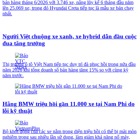
bán hàng tháng 6/2026 với 3.746 xe, nâng lũy kế 6 tháng đầu năm
lên 25.069 xe, trong đó Hyundai Creta tiếp tục là mẫu xe bán chạy
nhất.
Người Việt chuộng xe xanh, xe hybrid dẫn đầu cuộc
đua tăng trưởng
Thị trường ô tô Việt Nam tiếp tục duy trì đà phục hồi trong nửa đầu
năm 2026 khi tổng doanh số bán hàng tăng 15% so với cùng kỳ
năm trước.
Hãng BMW triệu hồi gần 11.000 xe tại Nam Phi do
lỗi kỹ thuật
Bộ khởi động của các xe nằm trong diện triệu hồi có thể bị mài mòn
nghiêm trọng sau nhiều lần sử dụng, làm giảm khả năng nổ máy,