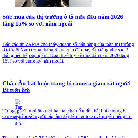
Sức mua của thị trường ô tô nửa đầu năm 2026
tăng 15% so với năm ngoái
Báo cáo từ VAMA cho thấy, doanh số bán hàng của toàn thị trường
ô tô Việt Nam trong tháng 6 vừa qua đã quay đầu tăng nhẹ sau 2
tháng liên tiếp sụt giảm. Doanh số lũy kế nửa đầu năm 2026 tăng
15% so với cùng kỳ năm ngoái.
Châu Âu bắt buộc trang bị camera giám sát người
lái trên ôtô
Từ ngày 7/7, mọi ôtô mới bán tại châu Âu đều bắt buộc trang bị
camera giám sát người lái, làm dấy lên tranh cãi về quyền riêng tư.