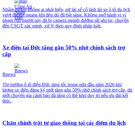
Nhầm tưởng không ai phát hiện, nữ tài xế cố tình lái xe ô tô du lịch
vượt đường ngang khi đèn đỏ đã bật sáng. Không ngờ hành vi vi
phạm của người này đã bị camera ngành đường sắt ghi lại, chuyển
đến CSGT xác minh, xử lý theo quy định pháp luật.
Xe điện tại Đức tăng gần 50% nhờ chính sách trợ
cấp
Bnews
Thị trường ô tô điện Đức tăng tốc trong nửa đầu năm 2026 khi
lượng xe điện đăng ký mới tăng gần 50% nhờ chính sách trợ cấp, dù
giới chuyên gia cảnh báo đà tăng có thể khó duy trì nếu ưu đãi kết
thúc.
Chấn chỉnh trật tự giao thông tại các điểm du lịch