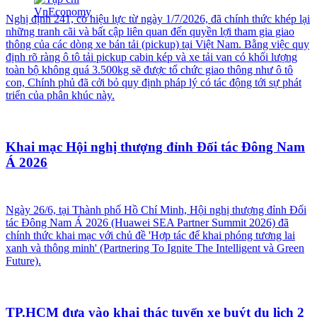
Nghị định 241, có hiệu lực từ ngày 1/7/2026, đã chính thức khép lại
những tranh cãi và bất cập liên quan đến quyền lợi tham gia giao
thông của các dòng xe bán tải (pickup) tại Việt Nam. Bằng việc quy
định rõ ràng ô tô tải pickup cabin kép và xe tải van có khối lượng
toàn bộ không quá 3.500kg sẽ được tổ chức giao thông như ô tô
con, Chính phủ đã cởi bỏ quy định pháp lý có tác động tới sự phát
triển của phân khúc này.
Khai mạc Hội nghị thượng đỉnh Đối tác Đông Nam
Á 2026
Ngày 26/6, tại Thành phố Hồ Chí Minh, Hội nghị thượng đỉnh Đối
tác Đông Nam Á 2026 (Huawei SEA Partner Summit 2026) đã
chính thức khai mạc với chủ đề 'Hợp tác để khai phóng tương lai
xanh và thông minh' (Partnering To Ignite The Intelligent và Green
Future).
TP.HCM đưa vào khai thác tuyến xe buýt du lịch 2