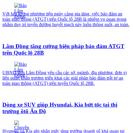
Với lưu lượng phương tiện ngày càng gia tăng, việc bảo đảm an
toàn giao thông (ATGT) trên Quốc lộ 28B là nhiệm vụ quan trọng
nhằm duy trì tuyến đường huyết mạch này luôn thông suốt, an toàn.
Lâm Đồng tăng cường biện pháp bảo đảm ATGT
trên Quốc lộ 28B
UBND tỉnh Lâm Đồng yêu cầu các sở, ngành, địa phương, đơn vị
liên quan khẩn trương triển khai các giải pháp bảo đảm trật tự an
toàn giao thông (ATGT) trên tuyến Quốc lộ 28B.
Dòng xe SUV giúp Hyundai, Kia bứt tốc tại thị
trường ôtô Ấn Độ
Hyundai và Kia ghi nhận mức tăng trưởng doanh số khả quan tại