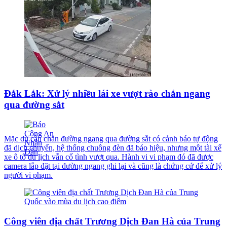
Đắk Lắk: Xử lý nhiều lái xe vượt rào chắn ngang
qua đường sắt
Mặc dù cần chắn đường ngang qua đường sắt có cảnh báo tự động
đã dịch chuyển, hệ thống chuông đèn đã báo hiệu, nhưng một tài xế
xe ô tô du lịch vẫn cố tình vượt qua. Hành vi vi phạm đó đã được
camera lắp đặt tại đường ngang ghi lại và cũng là chứng cứ để xử lý
người vi phạm.
Công viên địa chất Trương Dịch Đan Hà của Trung