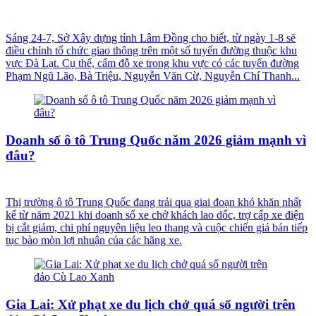
Sáng 24-7, Sở Xây dựng tỉnh Lâm Đồng cho biết, từ ngày 1-8 sẽ
điều chỉnh tổ chức giao thông trên một số tuyến đường thuộc khu
vực Đà Lạt. Cụ thể, cấm đỗ xe trong khu vực có các tuyến đường
Phạm Ngũ Lão, Bà Triệu, Nguyễn Văn Cừ, Nguyễn Chí Thanh...
Doanh số ô tô Trung Quốc năm 2026 giảm mạnh vì
đâu?
Thị trường ô tô Trung Quốc đang trải qua giai đoạn khó khăn nhất
kể từ năm 2021 khi doanh số xe chở khách lao dốc, trợ cấp xe điện
bị cắt giảm, chi phí nguyên liệu leo thang và cuộc chiến giá bán tiếp
tục bào mòn lợi nhuận của các hãng xe.
Gia Lai: Xử phạt xe du lịch chở quá số người trên