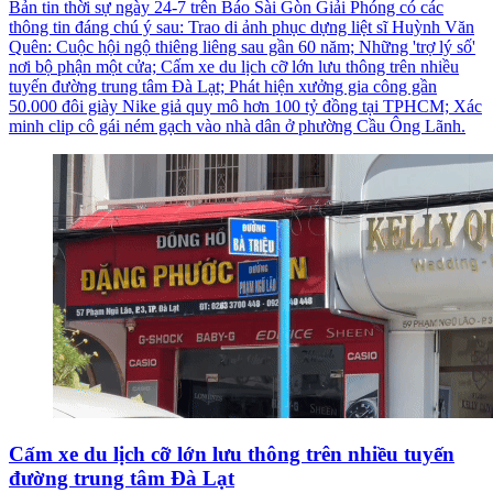
Bản tin thời sự ngày 24-7 trên Báo Sài Gòn Giải Phóng có các
thông tin đáng chú ý sau: Trao di ảnh phục dựng liệt sĩ Huỳnh Văn
Quên: Cuộc hội ngộ thiêng liêng sau gần 60 năm; Những 'trợ lý số'
nơi bộ phận một cửa; Cấm xe du lịch cỡ lớn lưu thông trên nhiều
tuyến đường trung tâm Đà Lạt; Phát hiện xưởng gia công gần
50.000 đôi giày Nike giả quy mô hơn 100 tỷ đồng tại TPHCM; Xác
minh clip cô gái ném gạch vào nhà dân ở phường Cầu Ông Lãnh.
Cấm xe du lịch cỡ lớn lưu thông trên nhiều tuyến
đường trung tâm Đà Lạt