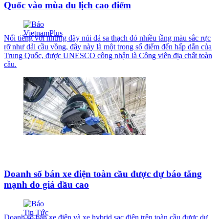
Quốc vào mùa du lịch cao điểm
Nổi tiếng với những dãy núi đá sa thạch đỏ nhiều tầng màu sắc rực
rỡ như dải cầu vồng, đây này là một trong số điểm đến hấp dẫn của
Trung Quốc, được UNESCO công nhận là Công viên địa chất toàn
cầu.
Doanh số bán xe điện toàn cầu được dự báo tăng
mạnh do giá dầu cao
Doanh số bán xe điện và xe hybrid sạc điện trên toàn cầu được dự