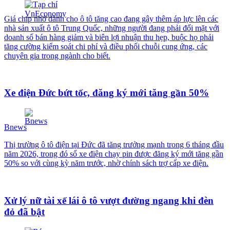
Giá chip nhớ dành cho ô tô tăng cao đang gây thêm áp lực lên các
nhà sản xuất ô tô Trung Quốc, những người đang phải đối mặt với
doanh số bán hàng giảm và biên lợi nhuận thu hẹp, buộc họ phải
tăng cường kiểm soát chi phí và điều phối chuỗi cung ứng, các
chuyên gia trong ngành cho biết.
Xe điện Đức bứt tốc, đăng ký mới tăng gần 50%
Bnews
Thị trường ô tô điện tại Đức đã tăng trưởng mạnh trong 6 tháng đầu
năm 2026, trong đó số xe điện chạy pin được đăng ký mới tăng gần
50% so với cùng kỳ năm trước, nhờ chính sách trợ cấp xe điện.
Xử lý nữ tài xế lái ô tô vượt đường ngang khi đèn
đỏ đã bật