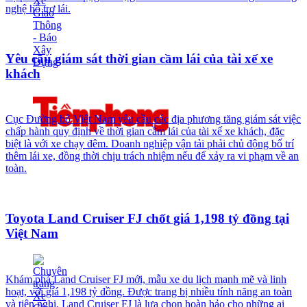
nghệ hỗ trợ lái.
Yêu cầu giám sát thời gian cầm lái của tài xế xe
khách
Cục Đường bộ Việt Nam yêu cầu các địa phương tăng giám sát việc
chấp hành quy định về thời gian cầm lái của tài xế xe khách, đặc
biệt là với xe chạy đêm. Doanh nghiệp vận tải phải chủ động bố trí
thêm lái xe, đồng thời chịu trách nhiệm nếu để xảy ra vi phạm về an
toàn.
Toyota Land Cruiser FJ chốt giá 1,198 tỷ đồng tại
Việt Nam
Khám phá Land Cruiser FJ mới, mẫu xe du lịch mạnh mẽ và linh
hoạt, với giá 1,198 tỷ đồng. Được trang bị nhiều tính năng an toàn
và tiện nghi, Land Cruiser FJ là lựa chọn hoàn hảo cho những ai