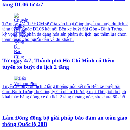
tầng DL06 từ 4/7
Từ ngày 4/7, TP.HCM sẽ đưa vào hoạt động tuyến xe buýt du lịch 2
tầng thoáng nóc DL06 kết nối Bến xe buýt Sài Gòn - Bình Trưng;
kỳ vọng góp phần đa dạng hóa sản phẩm du lịch, tạo thêm lựa chọn
tham quan cho người dân và du khách.
Từ ngày 4/7, Thành phố Hồ Chí Minh có thêm
tuyến xe buýt du lịch 2 tầng
Tuyến xe buýt du lịch 2 tầng thoáng nóc kết nối Bến xe buýt Sài
Gòn-Bình Trưng do Công ty Cổ phần Thương mại Thế giới du lịch
khai thác bằng dòng xe du lịch 2 tầng thoáng nóc, sức chứa 60 chỗ.
Lâm Đồng đồng bộ giải pháp bảo đảm an toàn giao
thông Quốc lộ 28B