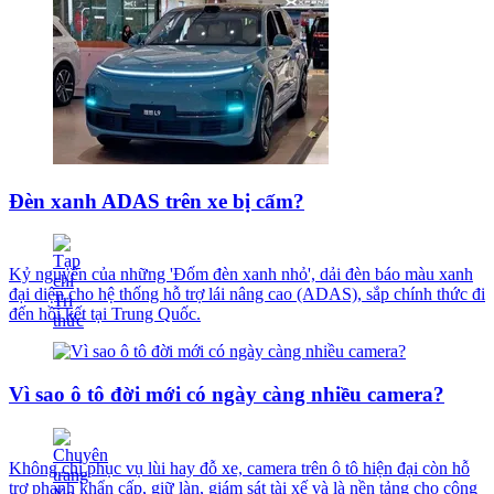
Đèn xanh ADAS trên xe bị cấm?
Kỷ nguyên của những 'Đốm đèn xanh nhỏ', dải đèn báo màu xanh
đại diện cho hệ thống hỗ trợ lái nâng cao (ADAS), sắp chính thức đi
đến hồi kết tại Trung Quốc.
Vì sao ô tô đời mới có ngày càng nhiều camera?
Không chỉ phục vụ lùi hay đỗ xe, camera trên ô tô hiện đại còn hỗ
trợ phanh khẩn cấp, giữ làn, giám sát tài xế và là nền tảng cho công