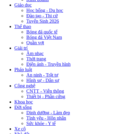
Giáo dục
Học bổng - Du học
Đào tạo - Thi cử
Tuyển Sinh 2026
Thể thao
Bóng đá quốc tế
Bóng đá Việt Nam
Quần vợt
Giải trí
Âm nhạc
Thời trang
Điện ảnh - Truyền hình
Pháp luật
An ninh - Trật tự
Hình sự - Dân sự
Công nghệ
CNTT - Viễn thông
Thiết bị - Phần cứng
Khoa học
Đời sống
Dinh dưỡng - Làm đẹp
Tình yêu - Hôn nhân
Sức khỏe - Y tế
Xe cộ