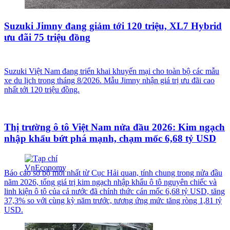
Suzuki Jimny đang giảm tới 120 triệu, XL7 Hybrid
ưu đãi 75 triệu đồng
Suzuki Việt Nam đang triển khai khuyến mại cho toàn bộ các mẫu
xe du lịch trong tháng 8/2026. Mẫu Jimny nhận giá trị ưu đãi cao
nhất tới 120 triệu đồng.
Thị trường ô tô Việt Nam nửa đầu 2026: Kim ngạch
nhập khẩu bứt phá mạnh, chạm mốc 6,68 tỷ USD
Báo cáo sơ bộ mới nhất từ Cục Hải quan, tính chung trong nửa đầu
năm 2026, tổng giá trị kim ngạch nhập khẩu ô tô nguyên chiếc và
linh kiện ô tô của cả nước đã chính thức cán mốc 6,68 tỷ USD, tăng
37,3% so với cùng kỳ năm trước, tương ứng mức tăng ròng 1,81 tỷ
USD.