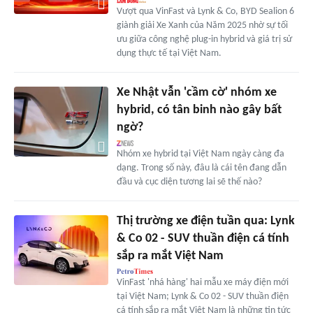
Vượt qua VinFast và Lynk & Co, BYD Sealion 6
giành giải Xe Xanh của Năm 2025 nhờ sự tối
ưu giữa công nghệ plug-in hybrid và giá trị sử
dụng thực tế tại Việt Nam.
Xe Nhật vẫn 'cầm cờ' nhóm xe
hybrid, có tân binh nào gây bất
ngờ?
Nhóm xe hybrid tại Việt Nam ngày càng đa
dạng. Trong số này, đâu là cái tên đang dẫn
đầu và cục diện tương lai sẽ thế nào?
Thị trường xe điện tuần qua: Lynk
& Co 02 - SUV thuần điện cá tính
sắp ra mắt Việt Nam
VinFast 'nhá hàng' hai mẫu xe máy điện mới
tại Việt Nam; Lynk & Co 02 - SUV thuần điện
cá tính sắp ra mắt Việt Nam là những tin tức