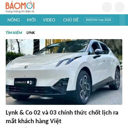
NÓNG
MỚI
VIDEO
CHỦ ĐỀ
#ASEAN Cup 2026
#Trí tuệ nhân tạo
#Mỹ - Iran
#Khám phá Việt Nam
TÌM KIẾM
LYNK
#Khám phá thế giới
Lynk & Co 02 và 03 chính thức chốt lịch ra
mắt khách hàng Việt