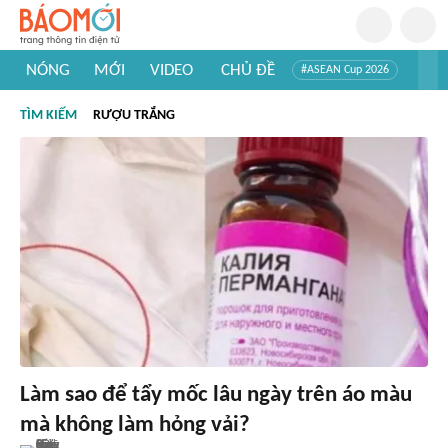
NÓNG
MỚI
VIDEO
CHỦ ĐỀ
#ASEAN Cup 2026
#Trí tuệ nhân tạo
#Mỹ - Iran
#Khám phá Việt Nam
TÌM KIẾM
RƯỢU TRẮNG
#Khám phá thế giới
Làm sao để tẩy mốc lâu ngày trên áo màu
mà không làm hỏng vải?