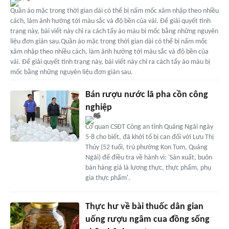
Quần áo mặc trong thời gian dài có thể bị nấm mốc xâm nhập theo nhiều
cách, làm ảnh hưởng tới màu sắc và độ bền của vải. Để giải quyết tình
trạng này, bài viết này chỉ ra cách tẩy áo màu bị mốc bằng những nguyên
liệu đơn giản sau.Quần áo mặc trong thời gian dài có thể bị nấm mốc
xâm nhập theo nhiều cách, làm ảnh hưởng tới màu sắc và độ bền của
vải. Để giải quyết tình trạng này, bài viết này chỉ ra cách tẩy áo màu bị
mốc bằng những nguyên liệu đơn giản sau.
Bán rượu nước lã pha cồn công
nghiệp
Cơ quan CSĐT Công an tỉnh Quảng Ngãi ngày
5-8 cho biết, đã khởi tố bị can đối với Lưu Thị
Thủy (52 tuổi, trú phường Kon Tum, Quảng
Ngãi) để điều tra về hành vi: 'Sản xuất, buôn
bán hàng giả là lương thực, thực phẩm, phụ
gia thực phẩm'.
Thực hư về bài thuốc dân gian
uống rượu ngâm cua đồng sống