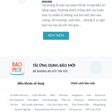
Cải xoong là loại rau quen thuộc trong bữa ăn
hằng ngày, thường được trồng làm rau hoặc
mọc tự nhiên ở những nơi ẩm ướt như ven
ruộng, bờ mương, suối nhỏ... nhưng ít ai ngờ
loại rau này lại tốt cho gan...
XEM THÊM
TẢI ỨNG DỤNG BÁO MỚI
ĐỂ KHÔNG BỎ SÓT TIN TỨC
Điều khoản sử dụng
Chính sách bảo mật
Eo Biển Hormuz
Luật Dầu Khí
Năm
Ukraine
Singapore
Iran
Myanmar
Kim Sang-Sik
Mũi Nghê
Liên Bang Nga
Thái Lan
Malaysia
ASEAN Cup 2026
Tô Lâm
Đội Tuyển Việt Nam
Chủ Tịch Quốc Hội
Trần Thanh Mẫn
Nắng Nóng
Doanh Nghiệp
Xaysomphone Phomvihane
Philippines
AFF Cup 2026