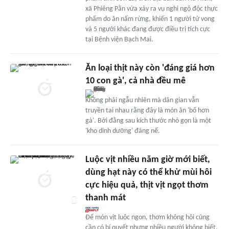
xã Phiêng Pằn vừa xảy ra vụ nghi ngộ độc thực
phẩm do ăn nấm rừng, khiến 1 người tử vong
và 5 người khác đang được điều trị tích cực
tại Bệnh viện Bạch Mai.
Ăn loại thịt này còn 'đáng giá hơn
10 con gà', cả nhà đều mê
Không phải ngẫu nhiên mà dân gian vẫn
truyền tai nhau rằng đây là món ăn 'bổ hơn
gà'. Bởi đằng sau kích thước nhỏ gọn là một
'kho dinh dưỡng' đáng nể.
Luộc vịt nhiều năm giờ mới biết,
dùng hạt này có thể khử mùi hôi
cực hiệu quả, thịt vịt ngọt thơm
thanh mát
Để món vịt luộc ngon, thơm không hôi cũng
cần có bí quyết nhưng nhiều người không biết.