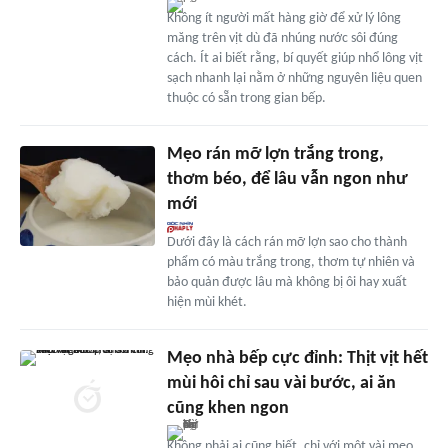
Không ít người mất hàng giờ để xử lý lông
măng trên vịt dù đã nhúng nước sôi đúng
cách. Ít ai biết rằng, bí quyết giúp nhổ lông vịt
sạch nhanh lại nằm ở những nguyên liệu quen
thuộc có sẵn trong gian bếp.
Mẹo rán mỡ lợn trắng trong,
thơm béo, để lâu vẫn ngon như
mới
Dưới đây là cách rán mỡ lợn sao cho thành
phẩm có màu trắng trong, thơm tự nhiên và
bảo quản được lâu mà không bị ôi hay xuất
hiện mùi khét.
Mẹo nhà bếp cực đỉnh: Thịt vịt hết
mùi hôi chỉ sau vài bước, ai ăn
cũng khen ngon
Không phải ai cũng biết, chỉ với một vài mẹo