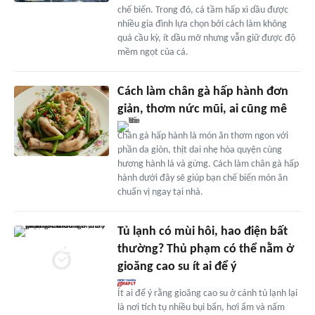
chế biến. Trong đó, cá tầm hấp xì dầu được
nhiều gia đình lựa chọn bởi cách làm không
quá cầu kỳ, ít dầu mỡ nhưng vẫn giữ được độ
mềm ngọt của cá.
Cách làm chân gà hấp hành đơn
giản, thơm nức mũi, ai cũng mê
Chân gà hấp hành là món ăn thơm ngon với
phần da giòn, thịt dai nhẹ hòa quyện cùng
hương hành lá và gừng. Cách làm chân gà hấp
hành dưới đây sẽ giúp bạn chế biến món ăn
chuẩn vị ngay tại nhà.
Tủ lạnh có mùi hôi, hao điện bất
thường? Thủ phạm có thể nằm ở
gioăng cao su ít ai để ý
Ít ai để ý rằng gioăng cao su ở cánh tủ lạnh lại
là nơi tích tụ nhiều bụi bẩn, hơi ẩm và nấm